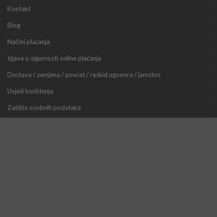
Kontakt
Blog
Načini plaćanja
Izjava o sigurnosti online plaćanja
Dostava / zamjena / povrat / raskid ugovora / jamstvo
Uvjeti korištenja
Zaštita osobnih podataka
Opća uredba o zaštiti podataka (GDPR)
EU alternativno rješavanje potrošačkih sporova
Tumačenje dijela zakona o oružju koje se odnosi na airsoft replike
Registracija korisnika