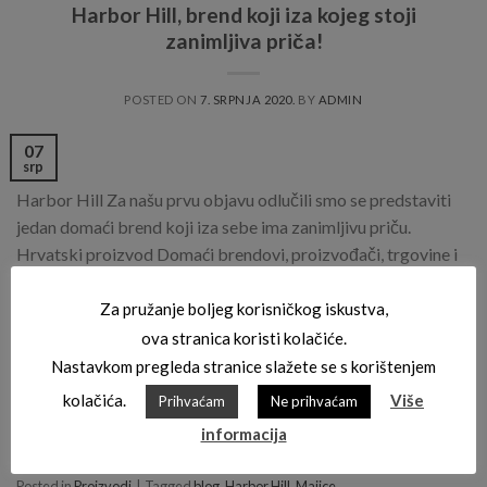
Harbor Hill, brend koji iza kojeg stoji
zanimljiva priča!
POSTED ON
7. SRPNJA 2020.
BY
ADMIN
07
srp
Harbor Hill Za našu prvu objavu odlučili smo se predstaviti
jedan domaći brend koji iza sebe ima zanimljivu priču.
Hrvatski proizvod Domaći brendovi, proizvođači, trgovine i
partneri su nam posebno važni ali i općenito važni za
ekonomiju jedne zemlje stoga ćemo njih uvijek posebno
Za pružanje boljeg korisničkog iskustva,
izdvajati i davati im posebnu važnost. Harbor Hill brend
ova stranica koristi kolačiće.
nastao je […]
Nastavkom pregleda stranice slažete se s korištenjem
kolačića.
Više
Prihvaćam
Ne prihvaćam
CONTINUE READING
→
informacija
Posted in
Proizvodi
|
Tagged
blog
,
Harbor Hill
,
Majice