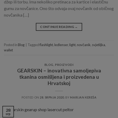
džep ili torbu. Ima nekoliko pretinaca za kartice i elastičnu
gumu za novčanice. Ono što odvaja ovaj novčanik od običnog
novčanika […]
CONTINUE READING
→
Posted in
Blog
|
Tagged
flashlight
,
ledlenser
,
light
,
novčanik
,
svjetiljka
,
wallet
BLOG
,
PROIZVODI
GEARSKIN – inovativna samoljepiva
tkanina osmišljena i proizvedena u
Hrvatskoj
POSTED ON
28. SRPNJA 2020.
BY
MARIJAN KEREŠA
28
srp