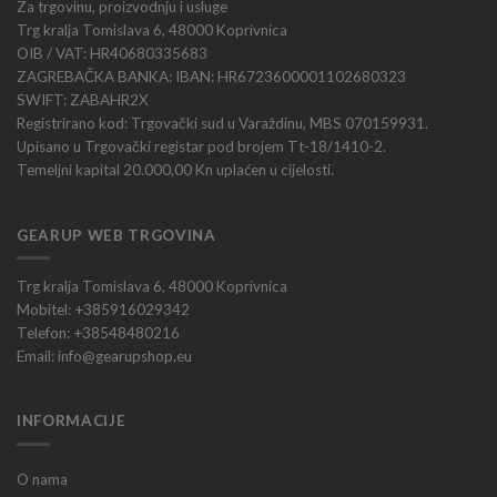
Za trgovinu, proizvodnju i usluge
Trg kralja Tomislava 6, 48000 Koprivnica
OIB / VAT: HR40680335683
ZAGREBAČKA BANKA: IBAN: HR6723600001102680323
SWIFT: ZABAHR2X
Registrirano kod: Trgovački sud u Varaždinu, MBS 070159931.
Upisano u Trgovački registar pod brojem Tt-18/1410-2.
Temeljni kapital 20.000,00 Kn uplaćen u cijelosti.
GEARUP WEB TRGOVINA
Trg kralja Tomislava 6, 48000 Koprivnica
Mobitel: +385916029342
Telefon: +38548480216
Email: info@gearupshop.eu
INFORMACIJE
O nama