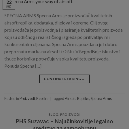
22
srp
SPECNA ARMS Specna Arms je proizvođač kvalitetnih
airsoft replika, dodataka, dijelova i opreme. Cilj ovog
proizvođača je proizvodnja i plasiranje kvalitetnih proizvoda
koji su odličnog i realističnog izgleda po prihvatljivim i
konkurentnim cijenama. Specna Arms pouzdana je i dobro
prepoznata marka na airsoft tržištu. Višegodišnje iskustvo i
tisuće korisnika potvrđuju visoku kvalitetu proizvoda.
Ponuda Specna […]
CONTINUE READING
→
Posted in
Proizvodi
,
Replike
|
Tagged
Airsoft
,
Replike
,
Specna Arms
BLOG
,
PROIZVODI
PHS Suzavac – Najučinkovitije legalno
sredstvo za samoobranu