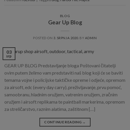
BLOG
Gear Up Blog
POSTED ON
3. SRPNJA 2020.
BY
ADMIN
03
srp
GEAR UP BLOG Predstavljanje bloga Poštovani čitatelji
ovim putem želimo vam predstaviti naš blog koji će se baviti
temama vojne i policijske taktičke opreme i odjeće, opremom
za airsoft, edc (every day carry), preživljavanje, prvu pomoć,
samoobranu, hladnim oružjem, vatrenim oružjem, zračnim
oružjem i airsoft replikama te paintball markerima, opremom
za streličarstvo, raznim alatima, zaštitnom […]
CONTINUE READING
→