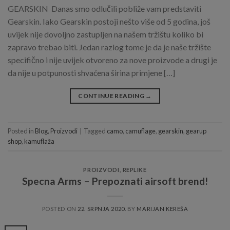
GEARSKIN Danas smo odlučili pobliže vam predstaviti
Gearskin. Iako Gearskin postoji nešto više od 5 godina, još
uvijek nije dovoljno zastupljen na našem tržištu koliko bi
zapravo trebao biti. Jedan razlog tome je da je naše tržište
specifično i nije uvijek otvoreno za nove proizvode a drugi je
da nije u potpunosti shvaćena širina primjene […]
CONTINUE READING
→
Posted in
Blog
,
Proizvodi
|
Tagged
camo
,
camuflage
,
gearskin
,
gearup
shop
,
kamuflaža
PROIZVODI
,
REPLIKE
Specna Arms – Prepoznati airsoft brend!
POSTED ON
22. SRPNJA 2020.
BY
MARIJAN KEREŠA