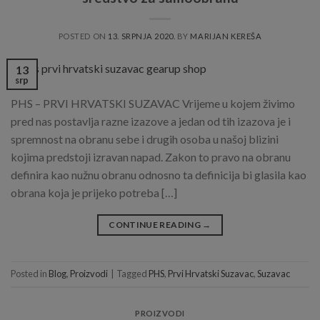
POSTED ON
13. SRPNJA 2020.
BY
MARIJAN KEREŠA
13
srp
PHS – PRVI HRVATSKI SUZAVAC Vrijeme u kojem živimo
pred nas postavlja razne izazove a jedan od tih izazova je i
spremnost na obranu sebe i drugih osoba u našoj blizini
kojima predstoji izravan napad. Zakon to pravo na obranu
definira kao nužnu obranu odnosno ta definicija bi glasila kao
obrana koja je prijeko potreba […]
CONTINUE READING
→
Posted in
Blog
,
Proizvodi
|
Tagged
PHS
,
Prvi Hrvatski Suzavac
,
Suzavac
PROIZVODI