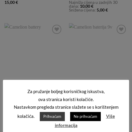
15,00
€
Najniža cijena u zadnjih 30
dana:
10,00
€
Snižena cijena:
5,00
€
Add to
Add to
Wishlist
Wishlist
JEDNOKRATNE BATERIJE
JEDNOKRATNE BATERIJE
Za pružanje boljeg korisničkog iskustva,
Baterija Camelion litijeva 3V
Baterija Camelion alkalna 9V
CR123
6LR61
ova stranica koristi kolačiće.
7,00
€
4,00
€
Nastavkom pregleda stranice slažete se s korištenjem
kolačića.
Više
Prihvaćam
Ne prihvaćam
informacija
Add to
Add to