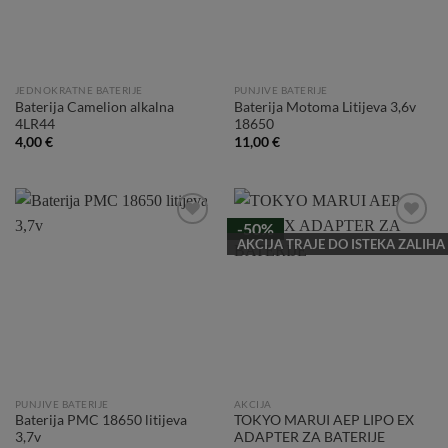
JEDNOKRATNE BATERIJE
PUNJIVE BATERIJE
Baterija Camelion alkalna
Baterija Motoma Litijeva 3,6v
4LR44
18650
4,00
€
11,00
€
-50%
Add to
Add to
AKCIJA TRAJE DO ISTEKA ZALIHA
Wishlist
Wishlist
PUNJIVE BATERIJE
AKCIJA
Baterija PMC 18650 litijeva
TOKYO MARUI AEP LIPO EX
3,7v
ADAPTER ZA BATERIJE