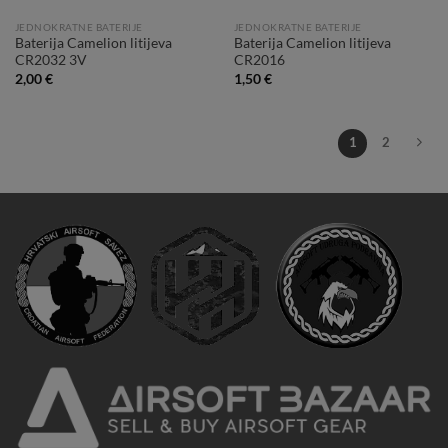
JEDNOKRATNE BATERIJE
JEDNOKRATNE BATERIJE
Baterija Camelion litijeva
Baterija Camelion litijeva
CR2032 3V
CR2016
2,00
€
1,50
€
1
2