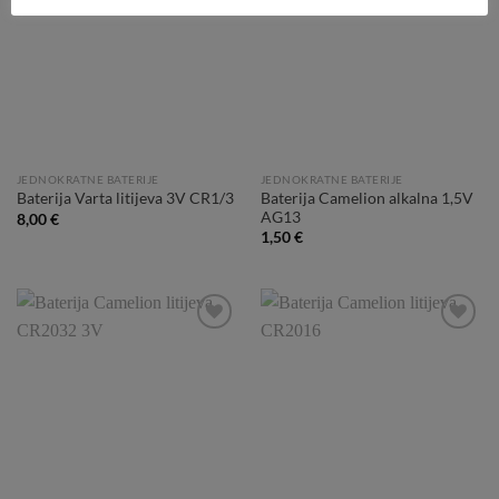
Wishlist
Wishlist
JEDNOKRATNE BATERIJE
JEDNOKRATNE BATERIJE
Baterija Camelion alkalna 1,5V
Baterija Varta litijeva 3V CR1/3
AG13
8,00
€
1,50
€
Add to
Add to
Wishlist
Wishlist