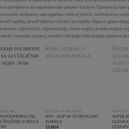
a i primjerena za najzahtjevnije zadaće i izazove. Oprema iz naše po
sigurnosnim službama, vatrogastvu, civilnoj zaštiti, zaštitarstvu, 
soft replika, airsoft dijelovi i dodaci za replike, klipovi i glave kli
iformi, vojne hlače, vojne košulje, vojne majice, kratke majice, vojne
ratnici, rukavice, suzavci, nosače hidracije i hidracijske mjehure t
Add to
Add to
Wishlist
Wishlist
AVE KLIPA
KLIPOVI I GLAVE KLIPA
KLIPOVI I
MS POLIMERNI CNC
SHS – KLIP SA 15 METALNIH
SUPER S
4.5 ČELIČNIH ZUBACA
ZUBACA
GLAVA K
POM
LEŽAJE
15,00
€