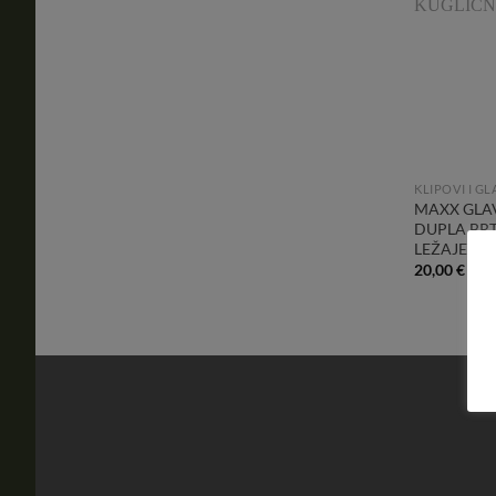
KLIPOVI I GL
MAXX GLA
DUPLA BRT
LEŽAJEM
20,00
€