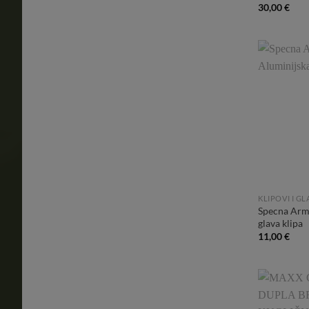
30,00
€
KLIPOVI I GL
Specna Arm
glava klipa
11,00
€