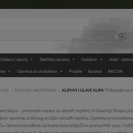
Odjeća i obuća
Taktička oprema
Outdoor
Alati - sječiv
tvo
Oprema za streljaštvo
Pračke
Surplus
AKCIJA
Prikazuje se s
PLIKE
/
DIJELOVI UNUTRAŠNJI
/
KLIPOVI I GLAVE KLIPA
glave klipa – proizvodi vezani za airsoft replike. U GearUp Shopu 
door opreme, zračnog oružja i airsoft replika. Oprema proizvedena
a. Oprema izrađena od materijala isključivo prema Mil-spec i NA
 i entuzijaste, te ljude koji od opreme traže izdržljivost, kvalitet