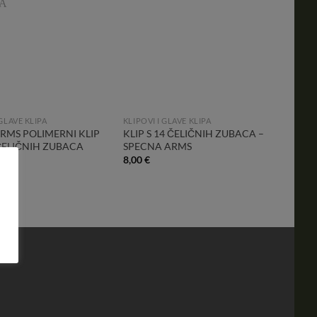
Wishlist
Wishlist
 GLAVE KLIPA
KLIPOVI I GLAVE KLIPA
RMS POLIMERNI KLIP
KLIP S 14 ČELIČNIH ZUBACA –
 ČELIČNIH ZUBACA
SPECNA ARMS
8,00
€