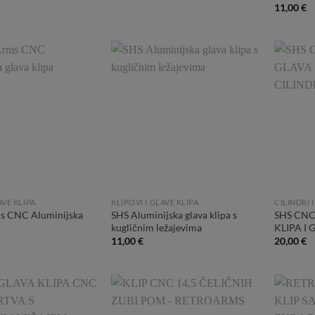
11,00
€
Add to
Add to
Wishlist
Wishlist
AVE KLIPA
KLIPOVI I GLAVE KLIPA
CILINDRI 
s CNC Aluminijska
SHS Aluminijska glava klipa s
SHS CNC
kugličnim ležajevima
KLIPA I 
11,00
€
20,00
€
Add to
Add to