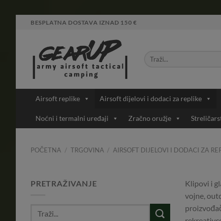
Skip
BESPLATNA DOSTAVA IZNAD 150 €
to
content
Airsoft replike
Airsoft dijelovi i dodaci za replike
Noćni i termalni uređaji
Zračno oružje
Streličars
POČETNA
/
TRGOVINA
/
AIRSOFT DIJELOVI I DODACI ZA RE
PRETRAŽIVANJE
Klipovi i 
vojne, out
proizvođač
rekreativce