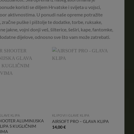
nude koristi se diljem Hrvatske i svijeta u vojsci,
outdoor aktivnostima. U ponudi naše opreme potražite
pa, zračne puške i pištolje te dodatke, torbe, ruksake,
 jakne, vojni donji veš, šilterice, šeširi, kape, fantomke,
e dodatne dijelove, odnosno sve što vam može zatrebati.
Add to
Add to
Wishlist
Wishlist
 GLAVE KLIPA
KLIPOVI I GLAVE KLIPA
HOOTER ALUMINIJSKA
AIRSOFT PRO – GLAVA KLIPA
LIPA S KUGLIČNIM
14,00
€
VIMA