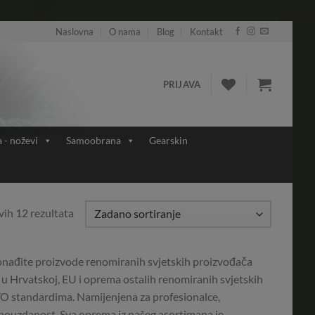
Naslovna
O nama
Blog
Kontakt
PRIJAVA
a - noževi
Samoobrana
Gearskin
vih 12 rezultata
pronađite proizvode renomiranih svjetskih proizvođača
 u Hrvatskoj, EU i oprema ostalih renomiranih svjetskih
TO standardima. Namijenjena za profesionalce,
u i pouzdanost. Sva oprema iz našeg asortimana je