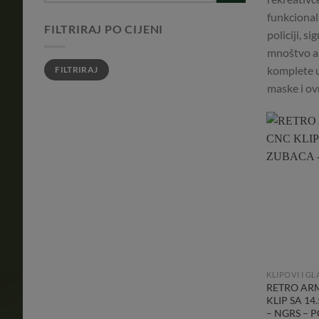
funkcionaln
FILTRIRAJ PO CIJENI
policiji, 
mnoštvo air
Min
Maks
komplete un
FILTRIRAJ
cijena
cijena
maske i ov
KLIPOVI I GL
RETRO AR
KLIP SA 1
– NGRS – 