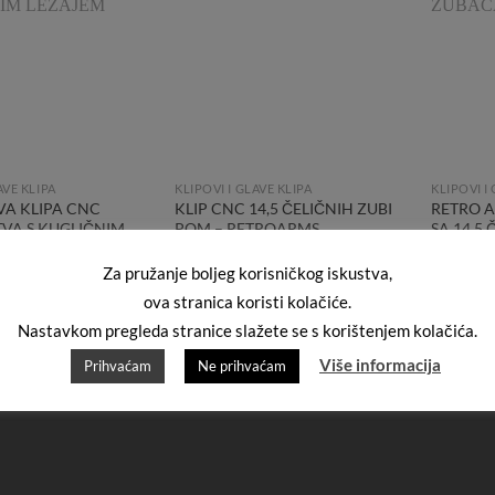
Wishlist
Wishlist
AVE KLIPA
KLIPOVI I GLAVE KLIPA
KLIPOVI I
VA KLIPA CNC
KLIP CNC 14,5 ČELIČNIH ZUBI
RETRO A
VA S KUGLIČNIM
POM – RETROARMS
SA 14.5
27,00
€
12,00
€
Za pružanje boljeg korisničkog iskustva,
ova stranica koristi kolačiće.
Nastavkom pregleda stranice slažete se s korištenjem kolačića.
Više informacija
Prihvaćam
Ne prihvaćam