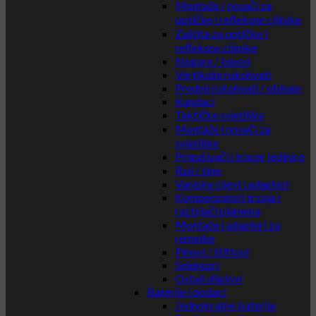
Montaže / nosači za
optičke i refleksne ciljnike
Zaštita za optičke i
refleksne ciljnike
Nogare / bipod
Vertikalni rukohvati
Prednji rukohvati / obloge
Kundaci
Taktičke svjetiljke
Montaže i nosači za
svjetiljke
Prigušivači i tracer jedinice
Rail / šine
Vanjske cijevi i adapteri
Kompenzatori trzaja i
razbijači plamena
Montaže i adapteri za
remnike
Pinovi / štiftovi
Selektori
Ostali dijelovi
Baterije i dodaci
Jednokratne baterije