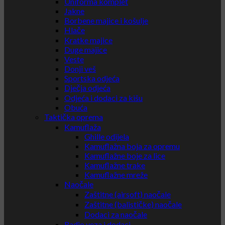
Uniforma komplet
Jakne
Borbene majice i košulje
Hlače
Kratke majice
Duge majice
Veste
Donji veš
Sportska odjeća
Dječja odjeća
Odjeća i dodaci za kišu
Obuća
Taktička oprema
Kamuflaža
Ghille odijela
Kamuflažna boja za opremu
Kamuflažne boje za lice
Kamuflažne trake
Kamuflažne mreže
Naočale
Zaštitne (airsoft) naočale
Zaštitne (balističke) naočale
Dodaci za naočale
Radio veza i dodaci