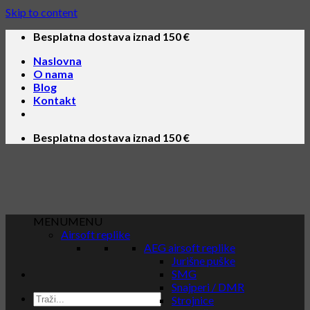
Skip to content
Besplatna dostava iznad 150 €
Naslovna
O nama
Blog
Kontakt
Besplatna dostava iznad 150 €
MENU
MENU
Airsoft replike
AEG airsoft replike
Jurišne puške
SMG
Snajperi / DMR
Strojnice