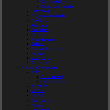
Ostale svjetiljke
Dodaci za svjetiljke
Kampiranje
Prijenosna napajanja
Novčanici
Jelo i piće
Karabineri
Medic kit
Preživljavanje
Ruksaci
Transportne torbe
Torbice
Navigacija
Dalekozori
Alati - sječiva - noževi
Noževi
Fiksni noževi
Preklopni noževi
Multialati
Mačete
Mačevi
Alati i dodaci
Maziva
Kronografi