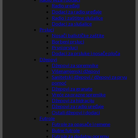
Radio uređaji
Dodaci za radio uređaje
Radio i zaštitne slušalice
Dodaci za slušalice
Prsluci
Nosači balističke zaštite
Borbeni prsluci
Prsni prsluci
Dodaci za prsluke i nosače ploča
Džepovi
Džepovi za spremnike
Višenamjenski džepovi
Sanitetski džepovi / džepovi za prvu
pomoć
Džepovi za granate
Vreće za prazne spremike
Džepovi za hidraciju
Džepovi za radio uređaje
Ostali džepovi i dodaci
Futrole
Futrole za opasače i remene
Butne futrole
Futrole za dodatnu opremu