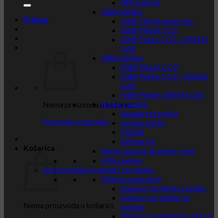
AEP pištolji
GBB replike
Prijava
GBB Pištolj green gas
GBB Pištolj CO2
GBB Puške CO2 / GREEN
GAS
NBB replike
NBB Pištolj CO2
NBB Puške CO2 / GREEN
GAS
NBB Pištolj GREEN GAS
Spring replike
Nema proizvoda u košarici.
Snajperske puške
Povratak u trgovinu
Jurišne puške
Pištolji
Sačmarice
Košarica
Ručne bombe, granate, mine
HPA replike
Airsoft dijelovi i dodaci za replike
Dijelovi unutrašnji
Dijelovi za plinske replike
Dijelovi za replike na
Nema proizvoda u košarici.
oprugu
Dijelovi za električne (AEG)