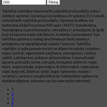
Filtriraj
Taktičke svjetiljke renomiranih svjetskih proizvođača vojne i
outdoor opreme. Oprema proizvedena u Hrvatskoj, EU i ostalih
renomiranih svjetskih proizvođača. Oprema izrađena od
materijala isključivo prema Mil-spec i NATO standardima.
Namijenjena za profesionalce, rekreativce i entuzijaste, te ljude
koji od opreme traže izdržljivost, kvalitetu i pouzdanost. Sva
taktička oprema iz našeg asortimana je funkcionalna i
primjerena za najzahtjevnije zadaće i izazove. Taktičke
svjetiljke iz naše ponude koristi se diljem Hrvatske i svijeta u
vojsci, policiji, sigurnosnim službama, vatrogastvu, civilnoj
zaštiti, zaštitarstvu, outdoor aktivnostima. U ponudi naše
opreme potražite torbe, ruksake, komplete uniformi, vojne
hlače, vojne košulje, vojne majice, kratke majice, vojne jakne,
vojni donji veš, šilterice, šeširi, kape, fantomke, maske i
ovratnici, rukavice, nosače hidracije i hidracijske mjehure te
dodatne dijelove, odnosno sve što vam može zatrebati.
1
2
3
4