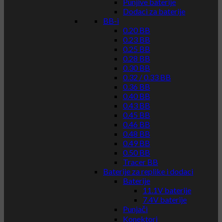
Punjive baterije
Dodaci za baterije
BB-i
0.20 BB
0.23 BB
0.25 BB
0.28 BB
0.30 BB
0.32 / 0.33 BB
0.36 BB
0.40 BB
0.43 BB
0.45 BB
0.46 BB
0.48 BB
0.49 BB
0.50 BB
Tracer BB
Baterije za replike i dodaci
Baterije
11.1V baterije
7.4V baterije
Punjači
Konektori