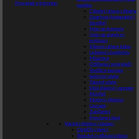
Povratak u trgovinu
replike
Cilindri i glave cilindra
Gearbox (kompletni i
školjke)
Hop-up komore
Hop-up gumice i
potisnici
Klipovi i glave klipa
Ležajevi i podloške
Mlaznice
Ožičenja i prekidači
Vodilice opruge
Selector plate
Tappet plate
Sitni dijelovi i opruge
Mosfet
Motori i dijelovi
Opruge
Zupčanici
Precizne cijevi
Vanjski dijelovi i dodaci
Optički ciljnici
Red dot i reflexni ciljnici