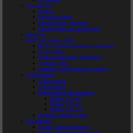
Samoobrana
Suzavci
Električni šokeri
Osobni alarm / privjesak
Ostala oprema za samoobranu
Gearskin
Noćni i termalni uređaji
Noćni uređaji za kretanje i osmatranje
Noćni ciljnici
Uređaji za termalno osmatranje
Termalni ciljnici
Dodaci za noćne i termalne uređaje
Zračno oružje
Zračne puške
Zračni pištolji
Streljivo i potrošni materijal
Kalibar 4.5 mm
Kalibar 5.5 mm
Kalibar 6.35 mm
Dodaci za zračno oružje
Streličarstvo
Složeni i standardni lukovi
Složeni i standardni samostreli