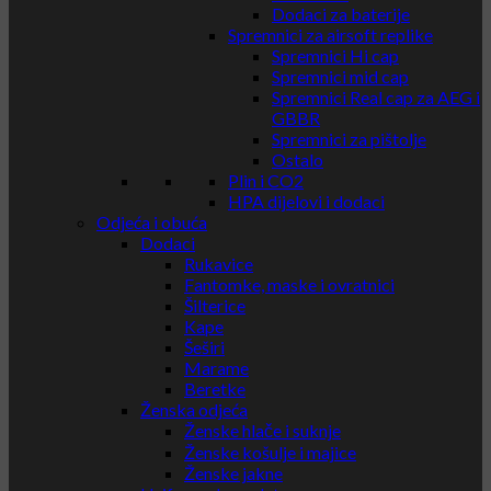
Dodaci za baterije
Spremnici za airsoft replike
Spremnici Hi cap
Spremnici mid cap
Spremnici Real cap za AEG i
GBBR
Spremnici za pištolje
Ostalo
Plin i CO2
HPA dijelovi i dodaci
Odjeća i obuća
Dodaci
Rukavice
Fantomke, maske i ovratnici
Šilterice
Kape
Šeširi
Marame
Beretke
Ženska odjeća
Ženske hlače i suknje
Ženske košulje i majice
Ženske jakne