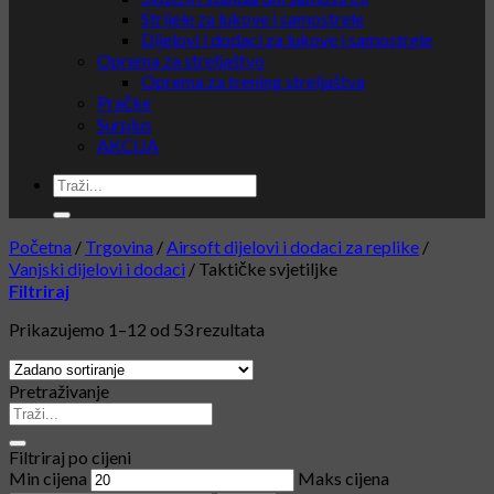
Strijele za lukove i samostrele
Dijelovi i dodaci za lukove i samostrele
Oprema za streljaštvo
Oprema za trening streljaštva
Pračke
Surplus
AKCIJA
Početna
/
Trgovina
/
Airsoft dijelovi i dodaci za replike
/
Vanjski dijelovi i dodaci
/
Taktičke svjetiljke
Filtriraj
Prikazujemo 1–12 od 53 rezultata
Pretraživanje
Filtriraj po cijeni
Min cijena
Maks cijena