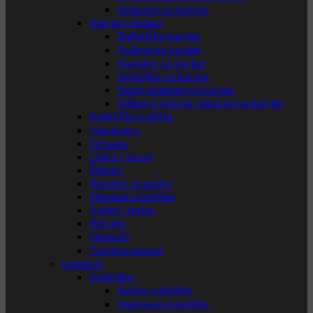
Adapteri za futrole
Kacige i dodaci
Balističke kacige
Polimerne kacige
Navlake za kacige
Svjetiljke za kacige
Razni adapteri za kacige
Džepovi s protu-utezima za kacige
Balistička zaštita
Narukvice
Oznake
Lisice / okovi
Štitnici
Remnici za puške
Signalne svjetiljke
Koferi i torbe
Remeni
Opasači
Zaštitne maske
Outdoor
Svjetiljke
Ručne svjetiljke
Naglavne svjetiljke