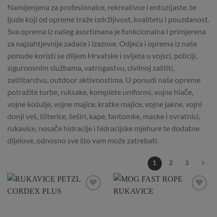
Namijenjena za profesionalce, rekreativce i entuzijaste, te
ljude koji od opreme traže izdržljivost, kvalitetu i pouzdanost.
Sva oprema iz našeg asortimana je funkcionalna i primjerena
za najzahtjevnije zadaće i izazove. Odjeća i oprema iz naše
ponude koristi se diljem Hrvatske i svijeta u vojsci, policiji,
sigurnosnim službama, vatrogastvu, civilnoj zaštiti,
zaštitarstvu, outdoor aktivnostima. U ponudi naše opreme
potražite torbe, ruksake, komplete uniformi, vojne hlače,
vojne košulje, vojne majice, kratke majice, vojne jakne, vojni
donji veš, šilterice, šeširi, kape, fantomke, maske i ovratnici,
rukavice, nosače hidracije i hidracijske mjehure te dodatne
dijelove, odnosno sve što vam može zatrebati.
1
2
3
Add to
Add to
Wishlist
Wishlist