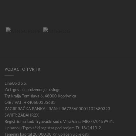
PODACI O TVRTKI
LineUp d.o.o.
Za trgovinu, proizvodnju i usluge
Trg kralja Tomislava 6, 48000 Koprivnica
OIB / VAT: HR40680335683
ZAGREBAČKA BANKA: IBAN: HR6723600001102680323
SWIFT: ZABAHR2X
Registrirano kod: Trgovački sud u Varaždinu, MBS 070159931.
Upisano u Trgovački registar pod brojem Tt-18/1410-2.
Temeljni kapital 20.000,00 Kn uplaćen u cijelosti.