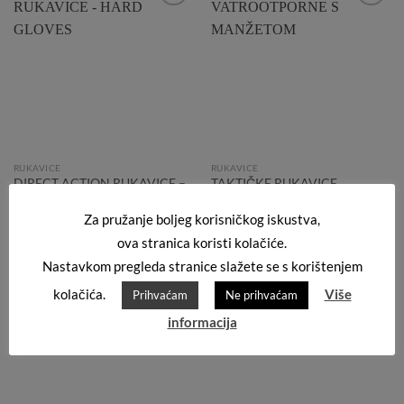
Add to
Add to
Wishlist
Wishlist
RUKAVICE
RUKAVICE
DIRECT ACTION RUKAVICE –
TAKTIČKE RUKAVICE
HARD GLOVES
VATROOTPORNE S
MANŽETOM
34,90
€
Za pružanje boljeg korisničkog iskustva,
20,00
€
ova stranica koristi kolačiće.
Nastavkom pregleda stranice slažete se s korištenjem
kolačića.
Više
Prihvaćam
Ne prihvaćam
Add to
Add to
informacija
Wishlist
Wishlist