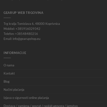
GEARUP WEB TRGOVINA
Trg kralja Tomislava 6, 48000 Koprivnica
Mobitel: +385916029342
Telefon: +38548480216
Email: info@gearupshop.eu
INFORMACIJE
O nama
Kontakt
Blog
Načini plaćanja
Izjava o sigurnosti online plaćanja
Dostava / zamjena / povrat / raskid ugovora / jamstvo