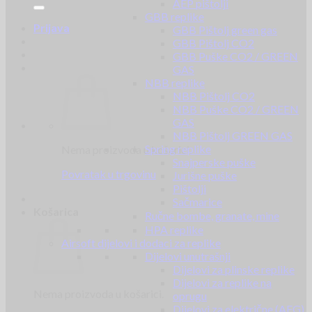
AEP pištolji
GBB replike
Prijava
GBB Pištolj green gas
GBB Pištolj CO2
GBB Puške CO2 / GREEN
GAS
NBB replike
NBB Pištolj CO2
NBB Puške CO2 / GREEN
GAS
NBB Pištolj GREEN GAS
Spring replike
Nema proizvoda u košarici.
Snajperske puške
Povratak u trgovinu
Jurišne puške
Pištolji
Sačmarice
Košarica
Ručne bombe, granate, mine
HPA replike
Airsoft dijelovi i dodaci za replike
Dijelovi unutrašnji
Dijelovi za plinske replike
Dijelovi za replike na
Nema proizvoda u košarici.
oprugu
Dijelovi za električne (AEG)