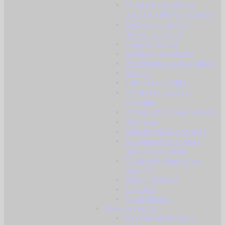
Montaže / nosači za
optičke i refleksne ciljnike
Zaštita za optičke i
refleksne ciljnike
Nogare / bipod
Vertikalni rukohvati
Prednji rukohvati / obloge
Kundaci
Taktičke svjetiljke
Montaže i nosači za
svjetiljke
Prigušivači i tracer jedinice
Rail / šine
Vanjske cijevi i adapteri
Kompenzatori trzaja i
razbijači plamena
Montaže i adapteri za
remnike
Pinovi / štiftovi
Selektori
Ostali dijelovi
Baterije i dodaci
Jednokratne baterije