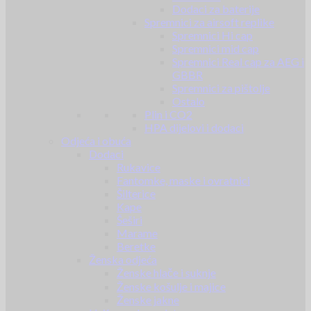
Dodaci za baterije
Spremnici za airsoft replike
Spremnici Hi cap
Spremnici mid cap
Spremnici Real cap za AEG i
GBBR
Spremnici za pištolje
Ostalo
Plin i CO2
HPA dijelovi i dodaci
Odjeća i obuća
Dodaci
Rukavice
Fantomke, maske i ovratnici
Šilterice
Kape
Šeširi
Marame
Beretke
Ženska odjeća
Ženske hlače i suknje
Ženske košulje i majice
Ženske jakne