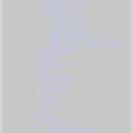
Adapteri za futrole
Kacige i dodaci
Balističke kacige
Polimerne kacige
Navlake za kacige
Svjetiljke za kacige
Razni adapteri za kacige
Džepovi s protu-utezima za kacige
Balistička zaštita
Narukvice
Oznake
Lisice / okovi
Štitnici
Remnici za puške
Signalne svjetiljke
Koferi i torbe
Remeni
Opasači
Zaštitne maske
Outdoor
Svjetiljke
Ručne svjetiljke
Naglavne svjetiljke