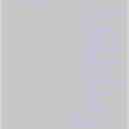
Povratak u trgovinu
replike
Cilindri i glave cilindra
Gearbox (kompletni i
školjke)
Hop-up komore
Hop-up gumice i
potisnici
Klipovi i glave klipa
Ležajevi i podloške
Mlaznice
Ožičenja i prekidači
Vodilice opruge
Selector plate
Tappet plate
Sitni dijelovi i opruge
Mosfet
Motori i dijelovi
Opruge
Zupčanici
Precizne cijevi
Vanjski dijelovi i dodaci
Optički ciljnici
Red dot i reflexni ciljnici