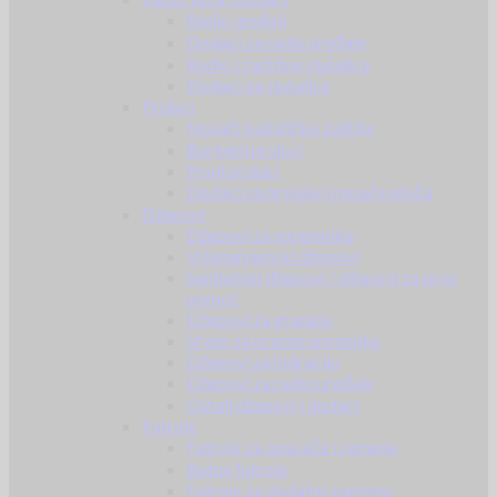
Radio uređaji
Dodaci za radio uređaje
Radio i zaštitne slušalice
Dodaci za slušalice
Prsluci
Nosači balističke zaštite
Borbeni prsluci
Prsni prsluci
Dodaci za prsluke i nosače ploča
Džepovi
Džepovi za spremnike
Višenamjenski džepovi
Sanitetski džepovi / džepovi za prvu
pomoć
Džepovi za granate
Vreće za prazne spremike
Džepovi za hidraciju
Džepovi za radio uređaje
Ostali džepovi i dodaci
Futrole
Futrole za opasače i remene
Butne futrole
Futrole za dodatnu opremu