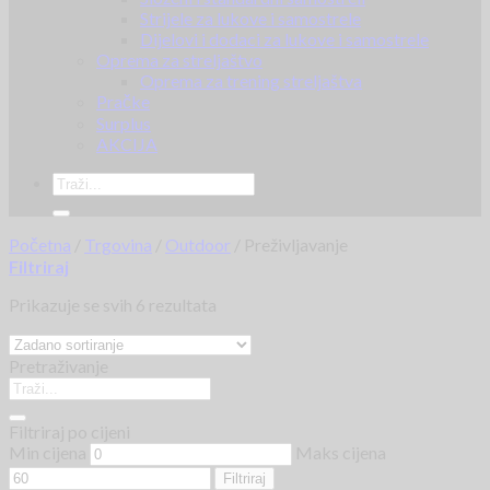
Strijele za lukove i samostrele
Dijelovi i dodaci za lukove i samostrele
Oprema za streljaštvo
Oprema za trening streljaštva
Pračke
Surplus
AKCIJA
Početna
/
Trgovina
/
Outdoor
/
Preživljavanje
Filtriraj
Prikazuje se svih 6 rezultata
Pretraživanje
Filtriraj po cijeni
Min cijena
Maks cijena
Filtriraj