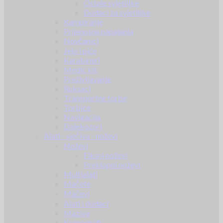
Ostale svjetiljke
Dodaci za svjetiljke
Kampiranje
Prijenosna napajanja
Novčanici
Jelo i piće
Karabineri
Medic kit
Preživljavanje
Ruksaci
Transportne torbe
Torbice
Navigacija
Dalekozori
Alati - sječiva - noževi
Noževi
Fiksni noževi
Preklopni noževi
Multialati
Mačete
Mačevi
Alati i dodaci
Maziva
Kronografi