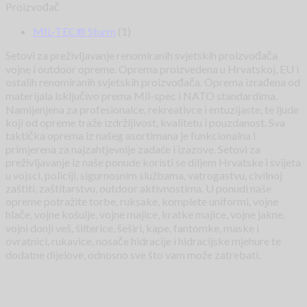
Proizvođač
MIL-TEC® Sturm
(1)
Setovi za preživljavanje renomiranih svjetskih proizvođača
vojne i outdoor opreme. Oprema proizvedena u Hrvatskoj, EU i
ostalih renomiranih svjetskih proizvođača. Oprema izrađena od
materijala isključivo prema Mil-spec i NATO standardima.
Namijenjena za profesionalce, rekreativce i entuzijaste, te ljude
koji od opreme traže izdržljivost, kvalitetu i pouzdanost. Sva
taktička oprema iz našeg asortimana je funkcionalna i
primjerena za najzahtjevnije zadaće i izazove. Setovi za
preživljavanje iz naše ponude koristi se diljem Hrvatske i svijeta
u vojsci, policiji, sigurnosnim službama, vatrogastvu, civilnoj
zaštiti, zaštitarstvu, outdoor aktivnostima. U ponudi naše
opreme potražite torbe, ruksake, komplete uniformi, vojne
hlače, vojne košulje, vojne majice, kratke majice, vojne jakne,
vojni donji veš, šilterice, šeširi, kape, fantomke, maske i
ovratnici, rukavice, nosače hidracije i hidracijske mjehure te
dodatne dijelove, odnosno sve što vam može zatrebati.