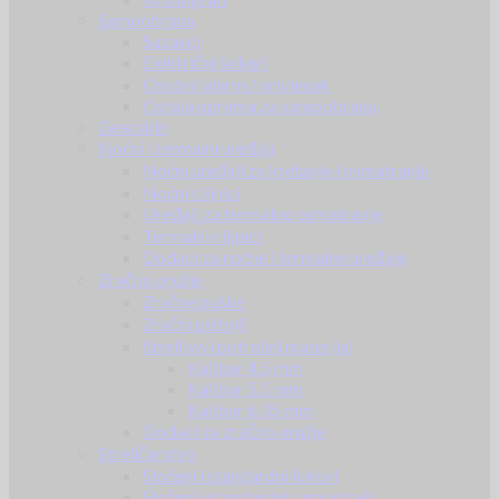
Samoobrana
Suzavci
Električni šokeri
Osobni alarm / privjesak
Ostala oprema za samoobranu
Gearskin
Noćni i termalni uređaji
Noćni uređaji za kretanje i osmatranje
Noćni ciljnici
Uređaji za termalno osmatranje
Termalni ciljnici
Dodaci za noćne i termalne uređaje
Zračno oružje
Zračne puške
Zračni pištolji
Streljivo i potrošni materijal
Kalibar 4.5 mm
Kalibar 5.5 mm
Kalibar 6.35 mm
Dodaci za zračno oružje
Streličarstvo
Složeni i standardni lukovi
Složeni i standardni samostreli