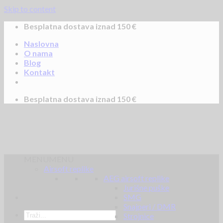
Skip to content
Besplatna dostava iznad 150 €
Naslovna
O nama
Blog
Kontakt
Besplatna dostava iznad 150 €
MENU
MENU
Airsoft replike
AEG airsoft replike
Jurišne puške
SMG
Snajperi / DMR
Strojnice