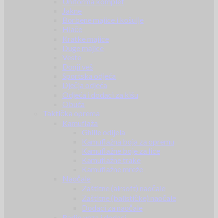
Uniforma komplet
Jakne
Borbene majice i košulje
Hlače
Kratke majice
Duge majice
Veste
Donji veš
Sportska odjeća
Dječja odjeća
Odjeća i dodaci za kišu
Obuća
Taktička oprema
Kamuflaža
Ghille odijela
Kamuflažna boja za opremu
Kamuflažne boje za lice
Kamuflažne trake
Kamuflažne mreže
Naočale
Zaštitne (airsoft) naočale
Zaštitne (balističke) naočale
Dodaci za naočale
Radio veza i dodaci