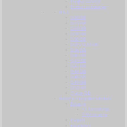
Punjive baterije
Dodaci za baterije
BB-i
0.20 BB
0.23 BB
0.25 BB
0.28 BB
0.30 BB
0.32 / 0.33 BB
0.36 BB
0.40 BB
0.43 BB
0.45 BB
0.46 BB
0.48 BB
0.49 BB
0.50 BB
Tracer BB
Baterije za replike i dodaci
Baterije
11.1V baterije
7.4V baterije
Punjači
Konektori