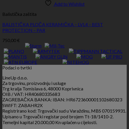
Add to Wishlist
Balistička zaštita
BALISTIČKA PLOČA KERAMIČKA – LVL4 – BEST
PROTECTION – PAR
750,00
€
Podaci o tvrtki
LineUp d.o.o.
Za trgovinu, proizvodnju i usluge
Trg kralja Tomislava 6, 48000 Koprivnica
OIB / VAT: HR40680335683
ZAGREBAČKA BANKA: IBAN: HR6723600001102680323
SWIFT: ZABAHR2X
Registrirano kod: Trgovački sud u Varaždinu, MBS 070159931.
Upisano u Trgovački registar pod brojem Tt-18/1410-2.
Temeljni kapital 20.000,00 Kn uplaćen u cijelosti.