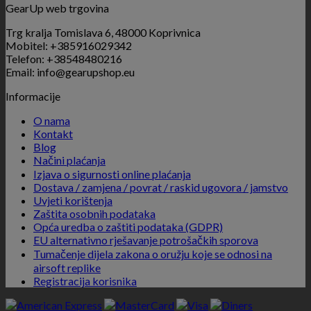
GearUp web trgovina
Trg kralja Tomislava 6, 48000 Koprivnica
Mobitel: +385916029342
Telefon: +38548480216
Email: info@gearupshop.eu
Informacije
O nama
Kontakt
Blog
Načini plaćanja
Izjava o sigurnosti online plaćanja
Dostava / zamjena / povrat / raskid ugovora / jamstvo
Uvjeti korištenja
Zaštita osobnih podataka
Opća uredba o zaštiti podataka (GDPR)
EU alternativno rješavanje potrošačkih sporova
Tumačenje dijela zakona o oružju koje se odnosi na
airsoft replike
Registracija korisnika