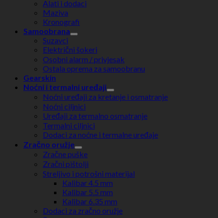
Alati i dodaci
Maziva
Kronografi
Samoobrana
Suzavci
Električni šokeri
Osobni alarm / privjesak
Ostala oprema za samoobranu
Gearskin
Noćni i termalni uređaji
Noćni uređaji za kretanje i osmatranje
Noćni ciljnici
Uređaji za termalno osmatranje
Termalni ciljnici
Dodaci za noćne i termalne uređaje
Zračno oružje
Zračne puške
Zračni pištolji
Streljivo i potrošni materijal
Kalibar 4.5 mm
Kalibar 5.5 mm
Kalibar 6.35 mm
Dodaci za zračno oružje