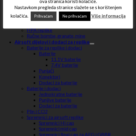
Spring replike
ova stranica koristi kolačiće.
Snajperske puške
Nastavkom pregleda stranice slažete se s korištenjem
Jurišne puške
kolačića.
Više informacija
Prihvaćam
Ne prihvaćam
Pištolji
Sačmarice
HPA replike
Ručne bombe, granate, mine
Airsoft dijelovi i dodaci za replike
Baterije za replike i dodaci
Baterije
11.1V baterije
7.4V baterije
Punjači
Konektori
Dodaci za baterije
Baterije i dodaci
Jednokratne baterije
Punjive baterije
Dodaci za baterije
Plin i CO2
Spremnici za airsoft replike
Spremnici Hi cap
Spremnici mid cap
Spremnici Real cap za AEG i GBBR