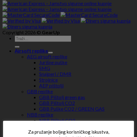
Copyright 2026 ©
GearUp
Airsoft replike
AEG airsoft replike
Jurišne puške
SMG
Snajperi / DMR
Strojnice
AEP pištolji
GBB replike
GBB Pištolj green gas
GBB Pištolj CO2
GBB Puške CO2 / GREEN GAS
NBB replike
NBB Pištolj CO2
NBB Puške CO2 / GREEN GAS
NBB Pištolj GREEN GAS
Za pružanje boljeg korisničkog iskustva,