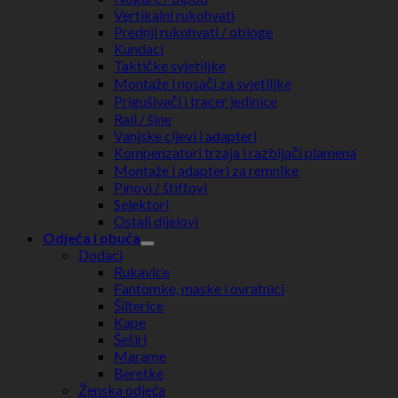
Vertikalni rukohvati
Prednji rukohvati / obloge
Kundaci
Taktičke svjetiljke
Montaže i nosači za svjetiljke
Prigušivači i tracer jedinice
Rail / šine
Vanjske cijevi i adapteri
Kompenzatori trzaja i razbijači plamena
Montaže i adapteri za remnike
Pinovi / štiftovi
Selektori
Ostali dijelovi
Odjeća i obuća
Dodaci
Rukavice
Fantomke, maske i ovratnici
Šilterice
Kape
Šeširi
Marame
Beretke
Ženska odjeća