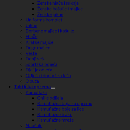
Ženske hlače i suknje
Ženske košulje i majice
Ženske jakne
Uniforma komplet
Jakne
Borbene majice i košulje
Hlače
Kratke majice
Duge majice
Veste
Donji veš
Sportska odjeća
Dječja odjeća
Odjeća i dodaci za kišu
Obuća
Taktička oprema
Kamuflaža
Ghille odijela
Kamuflažna boja za opremu
Kamuflažne boje za lice
Kamuflažne trake
Kamuflažne mreže
Naočale