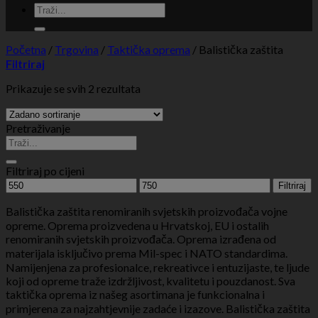
Početna
/
Trgovina
/
Taktička oprema
/
Balistička zaštita
Filtriraj
Prikazuje se svih 2 rezultata
Pretraživanje
Filtriraj po cijeni
Min
Maks
Filtriraj
cijena
cijena
Balistička zaštita renomiranih svjetskih proizvođača vojne
opreme. Oprema proizvedena u Hrvatskoj, EU i ostalih
renomiranih svjetskih proizvođača. Oprema izrađena od
materijala isključivo prema Mil-spec i NATO standardima.
Namijenjena za profesionalce, rekreativce i entuzijaste, te ljude
koji od opreme traže izdržljivost, kvalitetu i pouzdanost. Sva
taktička oprema iz našeg asortimana je funkcionalna i
primjerena za najzahtjevnije zadaće i izazove. Balistička zaštita