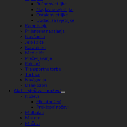
Ručne svjetiljke
Naglavne svjetiljke
Ostale svjetiljke
Dodaci za svjetiljke
Kampiranje
Prijenosna napajanja
Novčanici
Jelo i piće
Karabineri
Medic kit
Preživljavanje
Ruksaci
Transportne torbe
Torbice
Navigacija
Dalekozori
Alati – sječiva – noževi
Noževi
Fiksni noževi
Preklopni noževi
Multialati
Mačete
Mačevi