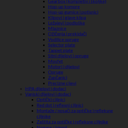
Gearbox (kompletni i školjke)
Hop-up komore
Hop-up gumice i potisnici
Klipovi i glave klipa
Ležajevi i podloške
Mlaznice
Ožičenja i prekidači
Vodilice opruge
Selector plate
Tappet plate
Sitni dijelovi i opruge
Mosfet
Motori i dijelovi
Opruge
Zupčanici
Precizne cijevi
HPA dijelovi i dodaci
Vanjski dijelovi i dodaci
Optički ciljnici
Red dot i reflexni ciljnici
Montaže / nosači za optičke i refleksne
ciljnike
Zaštita za optičke i refleksne ciljnike
Nogare / bipod