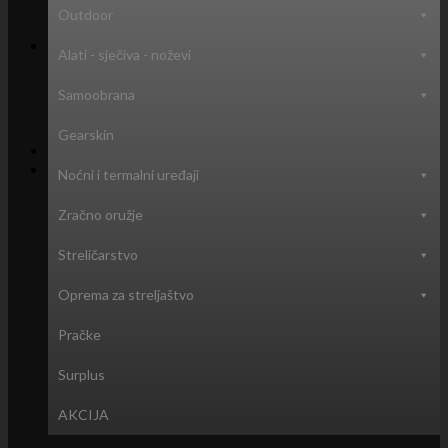
Outdoor
Alati - sječiva - noževi
Nema proizvoda u košarici.
Samoobrana
Povratak u trgovinu
Gearskin
Košarica
Noćni i termalni uređaji
Zračno oružje
Streličarstvo
Nema proizvoda u košarici.
Oprema za streljaštvo
Povratak u trgovinu
Pračke
Surplus
AKCIJA