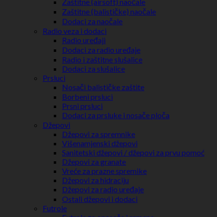
Zaštitne (airsoft) naočale
Zaštitne (balističke) naočale
Dodaci za naočale
Radio veza i dodaci
Radio uređaji
Dodaci za radio uređaje
Radio i zaštitne slušalice
Dodaci za slušalice
Prsluci
Nosači balističke zaštite
Borbeni prsluci
Prsni prsluci
Dodaci za prsluke i nosače ploča
Džepovi
Džepovi za spremnike
Višenamjenski džepovi
Sanitetski džepovi / džepovi za prvu pomoć
Džepovi za granate
Vreće za prazne spremike
Džepovi za hidraciju
Džepovi za radio uređaje
Ostali džepovi i dodaci
Futrole