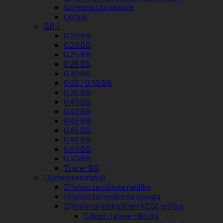
Spremnici za pištolje
Ostalo
BB-i
0.20 BB
0.23 BB
0.25 BB
0.28 BB
0.30 BB
0.32 / 0.33 BB
0.36 BB
0.40 BB
0.43 BB
0.45 BB
0.46 BB
0.48 BB
0.49 BB
0.50 BB
Tracer BB
Dijelovi unutrašnji
Dijelovi za plinske replike
Dijelovi za replike na oprugu
Dijelovi za električne (AEG) replike
Cilindri i glave cilindra