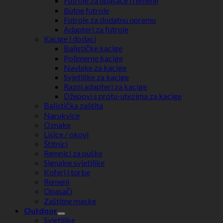
Futrole za opasače i remene
Butne futrole
Futrole za dodatnu opremu
Adapteri za futrole
Kacige i dodaci
Balističke kacige
Polimerne kacige
Navlake za kacige
Svjetiljke za kacige
Razni adapteri za kacige
Džepovi s protu-utezima za kacige
Balistička zaštita
Narukvice
Oznake
Lisice / okovi
Štitnici
Remnici za puške
Signalne svjetiljke
Koferi i torbe
Remeni
Opasači
Zaštitne maske
Outdoor
Svjetiljke