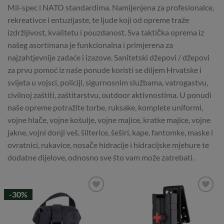
Mil-spec i NATO standardima. Namijenjena za profesionalce,
rekreativce i entuzijaste, te ljude koji od opreme traže
izdržljivost, kvalitetu i pouzdanost. Sva taktička oprema iz
našeg asortimana je funkcionalna i primjerena za
najzahtjevnije zadaće i izazove. Sanitetski džepovi / džepovi
za prvu pomoć iz naše ponude koristi se diljem Hrvatske i
svijeta u vojsci, policiji, sigurnosnim službama, vatrogastvu,
civilnoj zaštiti, zaštitarstvu, outdoor aktivnostima. U ponudi
naše opreme potražite torbe, ruksake, komplete uniformi,
vojne hlače, vojne košulje, vojne majice, kratke majice, vojne
jakne, vojni donji veš, šilterice, šeširi, kape, fantomke, maske i
ovratnici, rukavice, nosače hidracije i hidracijske mjehure te
dodatne dijelove, odnosno sve što vam može zatrebati.
-30%
Add to
Add to
Wishlist
Wishlist