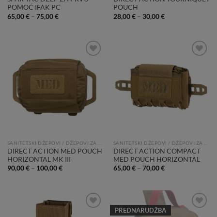
POMOĆ IFAK PC
POUCH
65,00
€
–
75,00
€
28,00
€
–
30,00
€
Add to
Add to
Wishlist
Wishlist
SANITETSKI DŽEPOVI / DŽEPOVI ZA PRVU POMOĆ
SANITETSKI DŽEPOVI / DŽEPOVI ZA PRVU POMOĆ
DIRECT ACTION MED POUCH
DIRECT ACTION COMPACT
HORIZONTAL MK III
MED POUCH HORIZONTAL
90,00
€
–
100,00
€
65,00
€
–
70,00
€
PREDNARUDŽBA
Add to
Add to