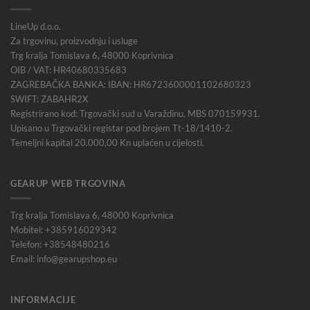
LineUp d.o.o.
Za trgovinu, proizvodnju i usluge
Trg kralja Tomislava 6, 48000 Koprivnica
OIB / VAT: HR40680335683
ZAGREBAČKA BANKA: IBAN: HR6723600001102680323
SWIFT: ZABAHR2X
Registrirano kod: Trgovački sud u Varaždinu, MBS 070159931.
Upisano u Trgovački registar pod brojem Tt-18/1410-2.
Temeljni kapital 20.000,00 Kn uplaćen u cijelosti.
GEARUP WEB TRGOVINA
Trg kralja Tomislava 6, 48000 Koprivnica
Mobitel: +385916029342
Telefon: +38548480216
Email: info@gearupshop.eu
INFORMACIJE