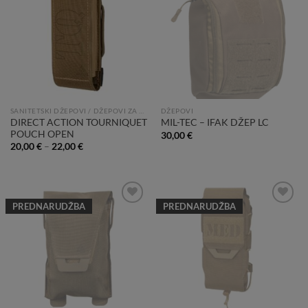
Wishlist
Wishlist
SANITETSKI DŽEPOVI / DŽEPOVI ZA PRVU POMOĆ
DŽEPOVI
DIRECT ACTION TOURNIQUET
MIL-TEC – IFAK DŽEP LC
POUCH OPEN
30,00
€
20,00
€
–
22,00
€
PREDNARUDŽBA
PREDNARUDŽBA
Add to
Add to
Wishlist
Wishlist