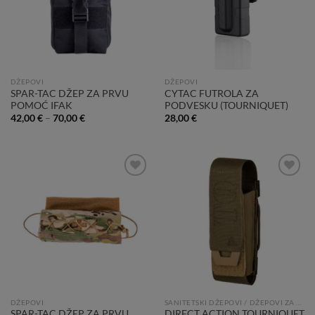
DŽEPOVI
DŽEPOVI
SPAR-TAC DŽEP ZA PRVU
CYTAC FUTROLA ZA
POMOĆ IFAK
PODVESKU (TOURNIQUET)
42,00
€
–
70,00
€
28,00
€
Add to
Add to
Wishlist
Wishlist
DŽEPOVI
SANITETSKI DŽEPOVI / DŽEPOVI ZA PRVU POMOĆ
SPAR-TAC DŽEP ZA PRVU
DIRECT ACTION TOURNIQUET