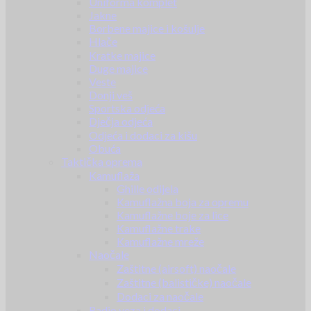
Uniforma komplet
Jakne
Borbene majice i košulje
Hlače
Kratke majice
Duge majice
Veste
Donji veš
Sportska odjeća
Dječja odjeća
Odjeća i dodaci za kišu
Obuća
Taktička oprema
Kamuflaža
Ghille odijela
Kamuflažna boja za opremu
Kamuflažne boje za lice
Kamuflažne trake
Kamuflažne mreže
Naočale
Zaštitne (airsoft) naočale
Zaštitne (balističke) naočale
Dodaci za naočale
Radio veza i dodaci