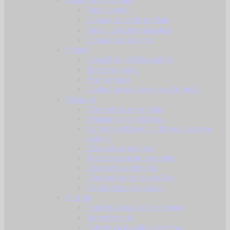
Radio uređaji
Dodaci za radio uređaje
Radio i zaštitne slušalice
Dodaci za slušalice
Prsluci
Nosači balističke zaštite
Borbeni prsluci
Prsni prsluci
Dodaci za prsluke i nosače ploča
Džepovi
Džepovi za spremnike
Višenamjenski džepovi
Sanitetski džepovi / džepovi za prvu
pomoć
Džepovi za granate
Vreće za prazne spremike
Džepovi za hidraciju
Džepovi za radio uređaje
Ostali džepovi i dodaci
Futrole
Futrole za opasače i remene
Butne futrole
Futrole za dodatnu opremu