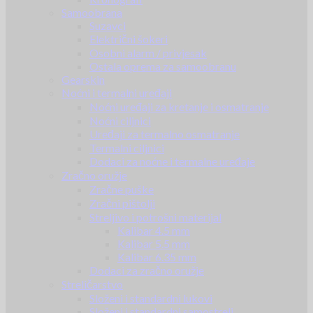
Samoobrana
Suzavci
Električni šokeri
Osobni alarm / privjesak
Ostala oprema za samoobranu
Gearskin
Noćni i termalni uređaji
Noćni uređaji za kretanje i osmatranje
Noćni ciljnici
Uređaji za termalno osmatranje
Termalni ciljnici
Dodaci za noćne i termalne uređaje
Zračno oružje
Zračne puške
Zračni pištolji
Streljivo i potrošni materijal
Kalibar 4.5 mm
Kalibar 5.5 mm
Kalibar 6.35 mm
Dodaci za zračno oružje
Streličarstvo
Složeni i standardni lukovi
Složeni i standardni samostreli