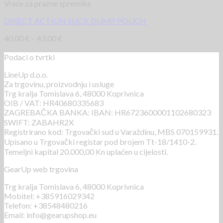
Vreće za prazne spremike
DIRECT ACTION SLICK DUMP POUCH
40,00
€
–
43,00
€
Podaci o tvrtki
LineUp d.o.o.
Za trgovinu, proizvodnju i usluge
Trg kralja Tomislava 6, 48000 Koprivnica
OIB / VAT: HR40680335683
ZAGREBAČKA BANKA: IBAN: HR6723600001102680323
SWIFT: ZABAHR2X
Registrirano kod: Trgovački sud u Varaždinu, MBS 070159931.
Upisano u Trgovački registar pod brojem Tt-18/1410-2.
Temeljni kapital 20.000,00 Kn uplaćen u cijelosti.
GearUp web trgovina
Trg kralja Tomislava 6, 48000 Koprivnica
Mobitel: +385916029342
Telefon: +38548480216
Email: info@gearupshop.eu