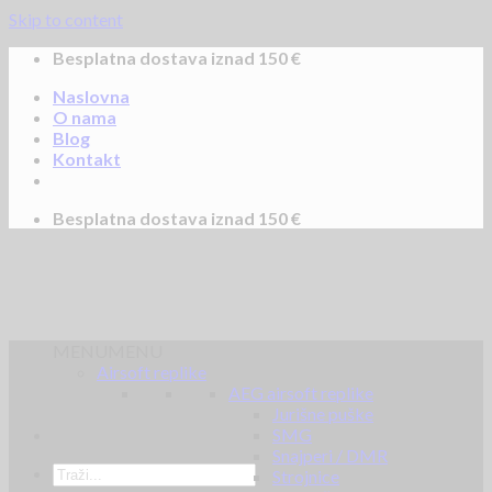
Skip to content
Besplatna dostava iznad 150 €
Naslovna
O nama
Blog
Kontakt
Besplatna dostava iznad 150 €
MENU
MENU
Airsoft replike
AEG airsoft replike
Jurišne puške
SMG
Snajperi / DMR
Strojnice