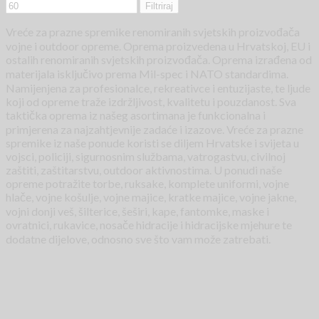
Filtriraj
Vreće za prazne spremike renomiranih svjetskih proizvođača
vojne i outdoor opreme. Oprema proizvedena u Hrvatskoj, EU i
ostalih renomiranih svjetskih proizvođača. Oprema izrađena od
materijala isključivo prema Mil-spec i NATO standardima.
Namijenjena za profesionalce, rekreativce i entuzijaste, te ljude
koji od opreme traže izdržljivost, kvalitetu i pouzdanost. Sva
taktička oprema iz našeg asortimana je funkcionalna i
primjerena za najzahtjevnije zadaće i izazove. Vreće za prazne
spremike iz naše ponude koristi se diljem Hrvatske i svijeta u
vojsci, policiji, sigurnosnim službama, vatrogastvu, civilnoj
zaštiti, zaštitarstvu, outdoor aktivnostima. U ponudi naše
opreme potražite torbe, ruksake, komplete uniformi, vojne
hlače, vojne košulje, vojne majice, kratke majice, vojne jakne,
vojni donji veš, šilterice, šeširi, kape, fantomke, maske i
ovratnici, rukavice, nosače hidracije i hidracijske mjehure te
dodatne dijelove, odnosno sve što vam može zatrebati.