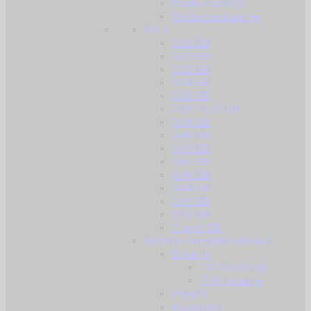
Punjive baterije
Dodaci za baterije
BB-i
0.20 BB
0.23 BB
0.25 BB
0.28 BB
0.30 BB
0.32 / 0.33 BB
0.36 BB
0.40 BB
0.43 BB
0.45 BB
0.46 BB
0.48 BB
0.49 BB
0.50 BB
Tracer BB
Baterije za replike i dodaci
Baterije
11.1V baterije
7.4V baterije
Punjači
Konektori