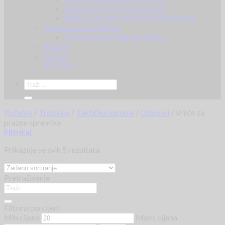
Strijele za lukove i samostrele
Dijelovi i dodaci za lukove i samostrele
Oprema za streljaštvo
Oprema za trening streljaštva
Pračke
Surplus
AKCIJA
Početna
/
Trgovina
/
Taktička oprema
/
Džepovi
/
Vreće za
prazne spremike
Filtriraj
Prikazuje se svih 5 rezultata
Pretraživanje
Filtriraj po cijeni
Min cijena
Maks cijena