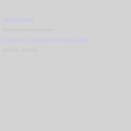
Add to Wishlist
Vreće za prazne spremike
DIRECT ACTION DUMP POUCH LARGE
50,00
€
–
55,00
€