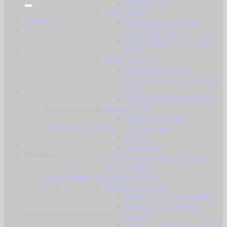
AEP pištolji
GBB replike
Prijava
GBB Pištolj green gas
GBB Pištolj CO2
GBB Puške CO2 / GREEN
GAS
NBB replike
NBB Pištolj CO2
NBB Puške CO2 / GREEN
GAS
NBB Pištolj GREEN GAS
Spring replike
Nema proizvoda u košarici.
Snajperske puške
Povratak u trgovinu
Jurišne puške
Pištolji
Sačmarice
Košarica
Ručne bombe, granate, mine
HPA replike
Airsoft dijelovi i dodaci za replike
Dijelovi unutrašnji
Dijelovi za plinske replike
Dijelovi za replike na
Nema proizvoda u košarici.
oprugu
Dijelovi za električne (AEG)