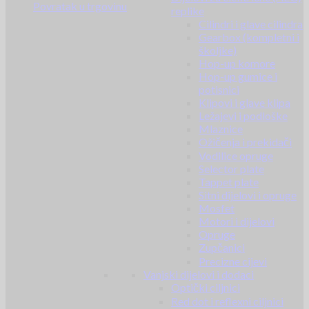
Povratak u trgovinu
replike
Cilindri i glave cilindra
Gearbox (kompletni i
školjke)
Hop-up komore
Hop-up gumice i
potisnici
Klipovi i glave klipa
Ležajevi i podloške
Mlaznice
Ožičenja i prekidači
Vodilice opruge
Selector plate
Tappet plate
Sitni dijelovi i opruge
Mosfet
Motori i dijelovi
Opruge
Zupčanici
Precizne cijevi
Vanjski dijelovi i dodaci
Optički ciljnici
Red dot i reflexni ciljnici