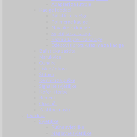
Adapteri za futrole
Kacige i dodaci
Balističke kacige
Polimerne kacige
Navlake za kacige
Svjetiljke za kacige
Razni adapteri za kacige
Džepovi s protu-utezima za kacige
Balistička zaštita
Narukvice
Oznake
Lisice / okovi
Štitnici
Remnici za puške
Signalne svjetiljke
Koferi i torbe
Remeni
Opasači
Zaštitne maske
Outdoor
Svjetiljke
Ručne svjetiljke
Naglavne svjetiljke