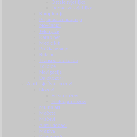
Ostale svjetiljke
Dodaci za svjetiljke
Kampiranje
Prijenosna napajanja
Novčanici
Jelo i piće
Karabineri
Medic kit
Preživljavanje
Ruksaci
Transportne torbe
Torbice
Navigacija
Dalekozori
Alati - sječiva - noževi
Noževi
Fiksni noževi
Preklopni noževi
Multialati
Mačete
Mačevi
Alati i dodaci
Maziva
Kronografi