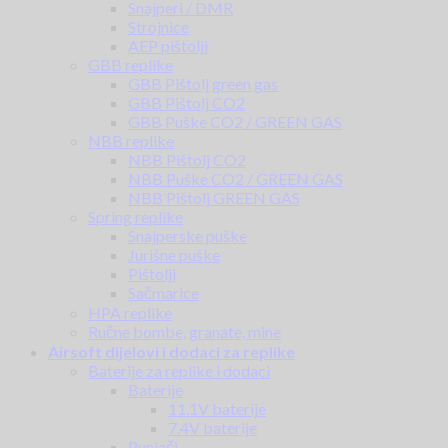
Snajperi / DMR
Strojnice
AEP pištolji
GBB replike
GBB Pištolj green gas
GBB Pištolj CO2
GBB Puške CO2 / GREEN GAS
NBB replike
NBB Pištolj CO2
NBB Puške CO2 / GREEN GAS
NBB Pištolj GREEN GAS
Spring replike
Snajperske puške
Jurišne puške
Pištolji
Sačmarice
HPA replike
Ručne bombe, granate, mine
Airsoft dijelovi i dodaci za replike
Baterije za replike i dodaci
Baterije
11.1V baterije
7.4V baterije
Punjači