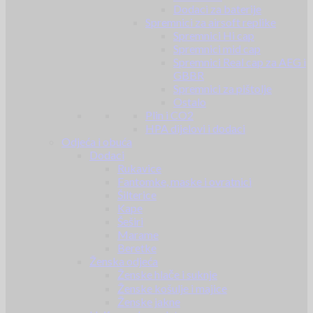
Dodaci za baterije
Spremnici za airsoft replike
Spremnici Hi cap
Spremnici mid cap
Spremnici Real cap za AEG i
GBBR
Spremnici za pištolje
Ostalo
Plin i CO2
HPA dijelovi i dodaci
Odjeća i obuća
Dodaci
Rukavice
Fantomke, maske i ovratnici
Šilterice
Kape
Šeširi
Marame
Beretke
Ženska odjeća
Ženske hlače i suknje
Ženske košulje i majice
Ženske jakne