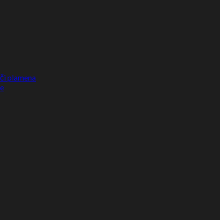
ači plamena
ke