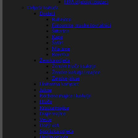
HPA dijelovi i dodaci
Odjeća i obuća
Dodaci
Rukavice
Fantomke, maske i ovratnici
Šilterice
Kape
Šeširi
Marame
Beretke
Ženska odjeća
Ženske hlače i suknje
Ženske košulje i majice
Ženske jakne
Uniforma komplet
Jakne
Borbene majice i košulje
Hlače
Kratke majice
Duge majice
Veste
Donji veš
Sportska odjeća
Dječja odjeća