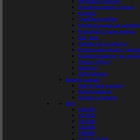
Vertikalni rukohvati
Prednji rukohvati / obloge
Kundaci
Taktičke svjetiljke
Montaže i nosači za svjetiljke
Prigušivači i tracer jedinice
Rail / šine
Vanjske cijevi i adapteri
Kompenzatori trzaja i razbij
Montaže i adapteri za remni
Pinovi / štiftovi
Selektori
Ostali dijelovi
Baterije i dodaci
Jednokratne baterije
Punjive baterije
Dodaci za baterije
BB-i
0.20 BB
0.23 BB
0.25 BB
0.28 BB
0.30 BB
0.32 / 0.33 BB