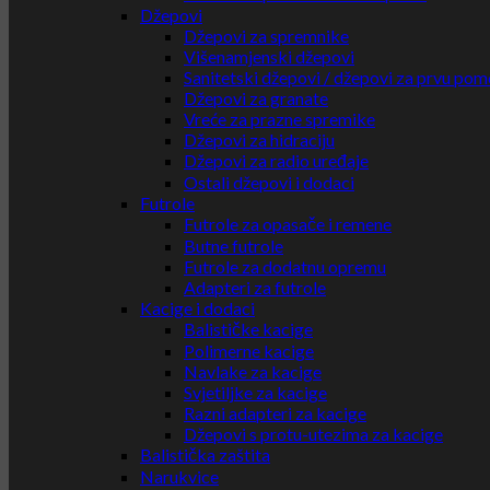
Džepovi
Džepovi za spremnike
Višenamjenski džepovi
Sanitetski džepovi / džepovi za prvu pom
Džepovi za granate
Vreće za prazne spremike
Džepovi za hidraciju
Džepovi za radio uređaje
Ostali džepovi i dodaci
Futrole
Futrole za opasače i remene
Butne futrole
Futrole za dodatnu opremu
Adapteri za futrole
Kacige i dodaci
Balističke kacige
Polimerne kacige
Navlake za kacige
Svjetiljke za kacige
Razni adapteri za kacige
Džepovi s protu-utezima za kacige
Balistička zaštita
Narukvice