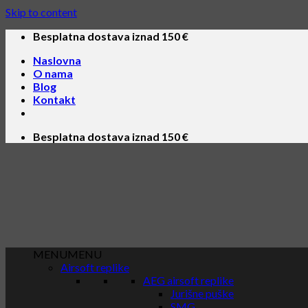
Skip to content
Besplatna dostava iznad 150 €
Naslovna
O nama
Blog
Kontakt
Besplatna dostava iznad 150 €
MENU
MENU
Airsoft replike
AEG airsoft replike
Jurišne puške
SMG