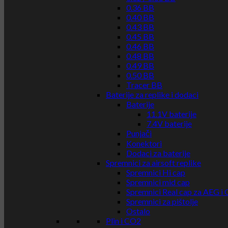
0.36 BB
0.40 BB
0.43 BB
0.45 BB
0.46 BB
0.48 BB
0.49 BB
0.50 BB
Tracer BB
Baterije za replike i dodaci
Baterije
11.1V baterije
7.4V baterije
Punjači
Konektori
Dodaci za baterije
Spremnici za airsoft replike
Spremnici Hi cap
Spremnici mid cap
Spremnici Real cap za AEG i
Spremnici za pištolje
Ostalo
Plin i CO2