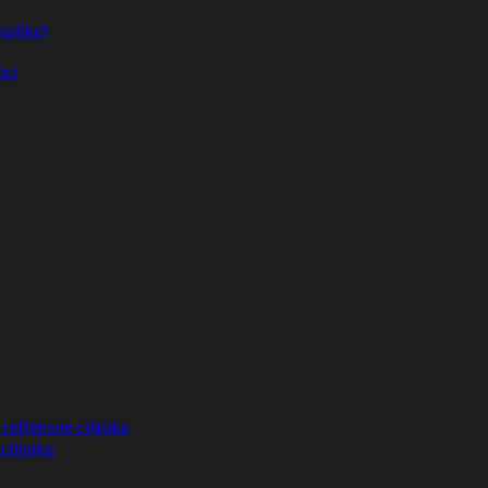
koljke)
ici
refleksne ciljnike
ciljnike