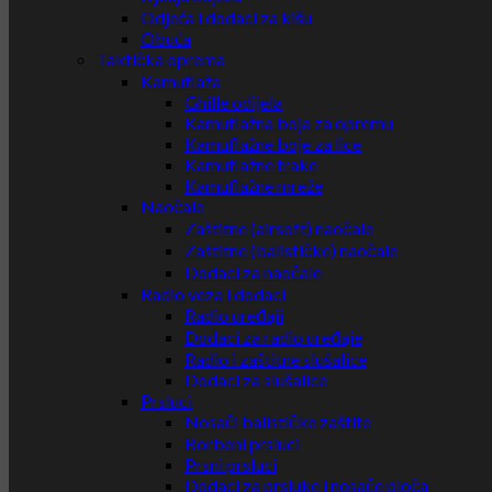
Odjeća i dodaci za kišu
Obuća
Taktička oprema
Kamuflaža
Ghille odijela
Kamuflažna boja za opremu
Kamuflažne boje za lice
Kamuflažne trake
Kamuflažne mreže
Naočale
Zaštitne (airsoft) naočale
Zaštitne (balističke) naočale
Dodaci za naočale
Radio veza i dodaci
Radio uređaji
Dodaci za radio uređaje
Radio i zaštitne slušalice
Dodaci za slušalice
Prsluci
Nosači balističke zaštite
Borbeni prsluci
Prsni prsluci
Dodaci za prsluke i nosače ploča