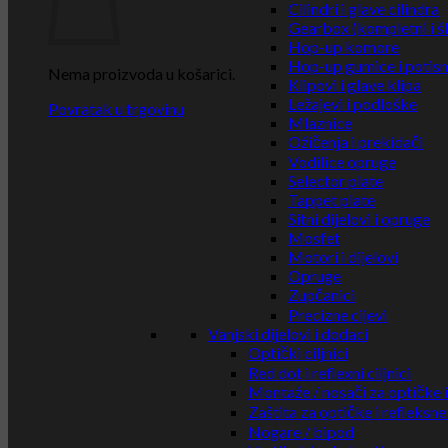
Cilindri i glave cilindra
Gearbox (kompletni i š
Hop-up komore
Hop-up gumice i potisn
Nema proizvoda u košarici.
Klipovi i glave klipa
Ležajevi i podloške
Povratak u trgovinu
Mlaznice
Ožičenja i prekidači
Vodilice opruge
Selector plate
Tappet plate
Sitni dijelovi i opruge
Mosfet
Motori i dijelovi
Opruge
Zupčanici
Precizne cijevi
Vanjski dijelovi i dodaci
Optički ciljnici
Red dot i reflexni ciljnici
Montaže / nosači za optičke i 
Zaštita za optičke i refleksne 
Nogare / bipod