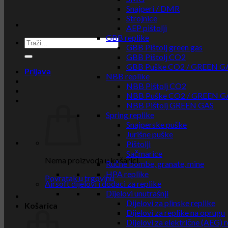
Snajperi / DMR
Strojnice
AEP pištolji
GBB replike
GBB Pištolj green gas
GBB Pištolj CO2
GBB Puške CO2 / GREEN G
Prijava
NBB replike
NBB Pištolj CO2
NBB Puške CO2 / GREEN G
NBB Pištolj GREEN GAS
Spring replike
Snajperske puške
Jurišne puške
Pištolji
Sačmarice
Nema proizvoda u košarici.
Ručne bombe, granate, mine
HPA replike
Povratak u trgovinu
Airsoft dijelovi i dodaci za replike
Dijelovi unutrašnji
Dijelovi za plinske replike
Košarica
Dijelovi za replike na oprugu
Dijelovi za električne (AEG) r