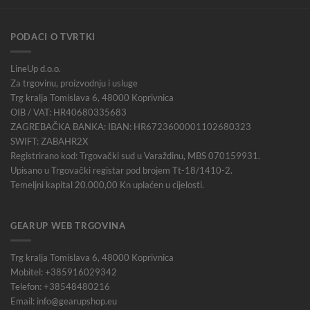
PODACI O TVRTKI
LineUp d.o.o.
Za trgovinu, proizvodnju i usluge
Trg kralja Tomislava 6, 48000 Koprivnica
OIB / VAT: HR40680335683
ZAGREBAČKA BANKA: IBAN: HR6723600001102680323
SWIFT: ZABAHR2X
Registrirano kod: Trgovački sud u Varaždinu, MBS 070159931.
Upisano u Trgovački registar pod brojem Tt-18/1410-2.
Temeljni kapital 20.000,00 Kn uplaćen u cijelosti.
GEARUP WEB TRGOVINA
Trg kralja Tomislava 6, 48000 Koprivnica
Mobitel: +385916029342
Telefon: +38548480216
Email: info@gearupshop.eu