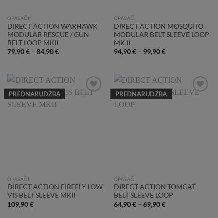
OPASAČI
OPASAČI
DIRECT ACTION WARHAWK
DIRECT ACTION MOSQUITO
MODULAR RESCUE / GUN
MODULAR BELT SLEEVE LOOP
BELT LOOP MKII
MK II
79,90
€
–
84,90
€
94,90
€
–
99,90
€
PREDNARUDŽBA
PREDNARUDŽBA
Add to
Add to
Wishlist
Wishlist
OPASAČI
OPASAČI
DIRECT ACTION FIREFLY LOW
DIRECT ACTION TOMCAT
VIS BELT SLEEVE MKII
BELT SLEEVE LOOP
109,90
€
64,90
€
–
69,90
€