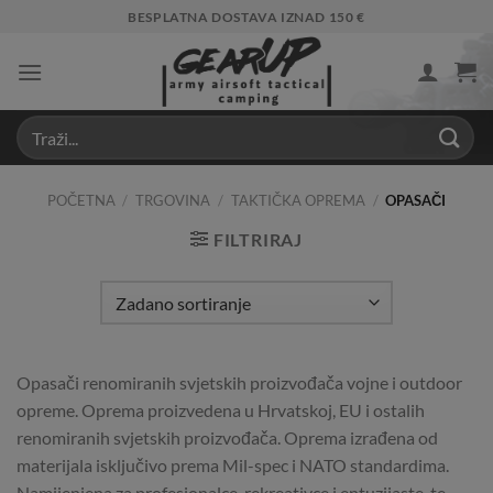
Skip
BESPLATNA DOSTAVA IZNAD 150 €
to
content
POČETNA
/
TRGOVINA
/
TAKTIČKA OPREMA
/
OPASAČI
FILTRIRAJ
Opasači renomiranih svjetskih proizvođača vojne i outdoor
opreme. Oprema proizvedena u Hrvatskoj, EU i ostalih
renomiranih svjetskih proizvođača. Oprema izrađena od
materijala isključivo prema Mil-spec i NATO standardima.
Namijenjena za profesionalce, rekreativce i entuzijaste, te