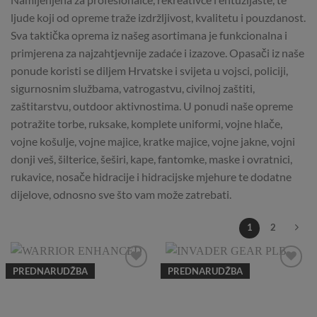
ljude koji od opreme traže izdržljivost, kvalitetu i pouzdanost.
Sva taktička oprema iz našeg asortimana je funkcionalna i
primjerena za najzahtjevnije zadaće i izazove. Opasači iz naše
ponude koristi se diljem Hrvatske i svijeta u vojsci, policiji,
sigurnosnim službama, vatrogastvu, civilnoj zaštiti,
zaštitarstvu, outdoor aktivnostima. U ponudi naše opreme
potražite torbe, ruksake, komplete uniformi, vojne hlače,
vojne košulje, vojne majice, kratke majice, vojne jakne, vojni
donji veš, šilterice, šeširi, kape, fantomke, maske i ovratnici,
rukavice, nosače hidracije i hidracijske mjehure te dodatne
dijelove, odnosno sve što vam može zatrebati.
1
2
PREDNARUDŽBA
PREDNARUDŽBA
Add to
Add to
Wishlist
Wishlist