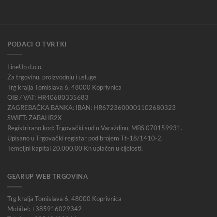
PODACI O TVRTKI
LineUp d.o.o.
Za trgovinu, proizvodnju i usluge
Trg kralja Tomislava 6, 48000 Koprivnica
OIB / VAT: HR40680335683
ZAGREBAČKA BANKA: IBAN: HR6723600001102680323
SWIFT: ZABAHR2X
Registrirano kod: Trgovački sud u Varaždinu, MBS 070159931.
Upisano u Trgovački registar pod brojem Tt-18/1410-2.
Temeljni kapital 20.000,00 Kn uplaćen u cijelosti.
GEARUP WEB TRGOVINA
Trg kralja Tomislava 6, 48000 Koprivnica
Mobitel: +385916029342