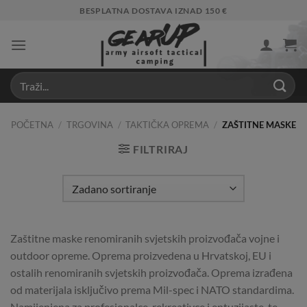
Skip
BESPLATNA DOSTAVA IZNAD 150 €
to
content
POČETNA
/
TRGOVINA
/
TAKTIČKA OPREMA
/
ZAŠTITNE MASKE
FILTRIRAJ
Zaštitne maske renomiranih svjetskih proizvođača vojne i
outdoor opreme. Oprema proizvedena u Hrvatskoj, EU i
ostalih renomiranih svjetskih proizvođača. Oprema izrađena
od materijala isključivo prema Mil-spec i NATO standardima.
Namijenjena za profesionalce, rekreativce i entuzijaste, te