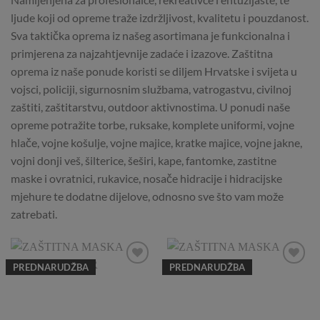
ljude koji od opreme traže izdržljivost, kvalitetu i pouzdanost.
Sva taktička oprema iz našeg asortimana je funkcionalna i
primjerena za najzahtjevnije zadaće i izazove. Zaštitna
oprema iz naše ponude koristi se diljem Hrvatske i svijeta u
vojsci, policiji, sigurnosnim službama, vatrogastvu, civilnoj
zaštiti, zaštitarstvu, outdoor aktivnostima. U ponudi naše
opreme potražite torbe, ruksake, komplete uniformi, vojne
hlače, vojne košulje, vojne majice, kratke majice, vojne jakne,
vojni donji veš, šilterice, šeširi, kape, fantomke, zastitne
maske i ovratnici, rukavice, nosače hidracije i hidracijske
mjehure te dodatne dijelove, odnosno sve što vam može
zatrebati.
PREDNARUDŽBA
PREDNARUDŽBA
Add to
Add to
Wishlist
Wishlist