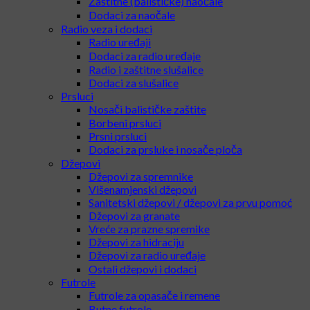
Zaštitne (balističke) naočale
Dodaci za naočale
Radio veza i dodaci
Radio uređaji
Dodaci za radio uređaje
Radio i zaštitne slušalice
Dodaci za slušalice
Prsluci
Nosači balističke zaštite
Borbeni prsluci
Prsni prsluci
Dodaci za prsluke i nosače ploča
Džepovi
Džepovi za spremnike
Višenamjenski džepovi
Sanitetski džepovi / džepovi za prvu pomoć
Džepovi za granate
Vreće za prazne spremike
Džepovi za hidraciju
Džepovi za radio uređaje
Ostali džepovi i dodaci
Futrole
Futrole za opasače i remene
Butne futrole