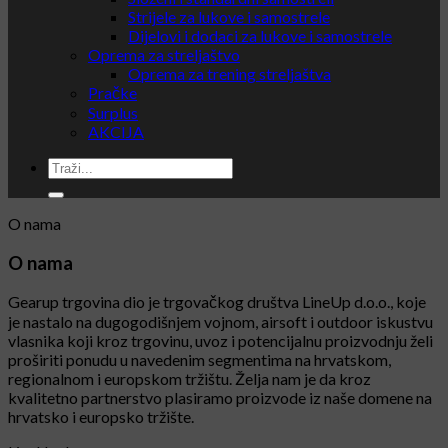
Strijele za lukove i samostrele
Dijelovi i dodaci za lukove i samostrele
Oprema za streljaštvo
Oprema za trening streljaštva
Pračke
Surplus
AKCIJA
O nama
O nama
Gearup trgovina dio je trgovačkog društva LineUp d.o.o., koje
je nastalo na dugogodišnjem vojnom, airsoft i outdoor iskustvu
vlasnika koji kroz trgovinu, uvoz i potencijalnu proizvodnju želi
proširiti ponudu u navedenim segmentima na hrvatskom,
regionalnom i europskom tržištu. Želja nam je da kroz
kvalitetno partnerstvo plasiramo proizvode iz naše domene na
hrvatsko i europsko tržište.