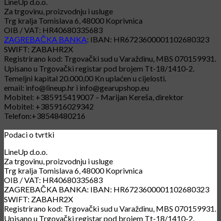
LineUp d.o.o.
Za trgovinu, proizvodnju i usluge
Trg kralja Tomislava 6, 48000 Koprivnica
OIB / VAT: HR40680335683
ZAGREBAČKA BANKA
: IBAN: HR6723600001102680323
SWIFT: ZABAHR2X
Registrirano kod: Trgovački sud u Varaždinu, MBS 070159931.
Upisano u Trgovački registar pod brojem Tt-18/1410-2.
Temeljni kapital 20.000,00 Kn uplaćen u cijelosti.
email: info@lineup.hr i info@gearupshop.eu
Mobitel: +385915419007 – Marijan Kereša, direktor
Mobitel: +385916029342
Telefon:+38548480216
Podaci o tvrtki
LineUp d.o.o.
Za trgovinu, proizvodnju i usluge
Trg kralja Tomislava 6, 48000 Koprivnica
OIB / VAT: HR40680335683
ZAGREBAČKA BANKA: IBAN: HR6723600001102680323
SWIFT: ZABAHR2X
Registrirano kod: Trgovački sud u Varaždinu, MBS 070159931.
Upisano u Trgovački registar pod brojem Tt-18/1410-2.