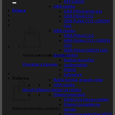
AEP pištolji
GBB replike
Prijava
GBB Pištolj green gas
GBB Pištolj CO2
GBB Puške CO2 / GREEN
GAS
NBB replike
NBB Pištolj CO2
NBB Puške CO2 / GREEN
GAS
NBB Pištolj GREEN GAS
Spring replike
Nema proizvoda u košarici.
Snajperske puške
Povratak u trgovinu
Jurišne puške
Pištolji
Sačmarice
Košarica
Ručne bombe, granate, mine
HPA replike
Airsoft dijelovi i dodaci za replike
Dijelovi unutrašnji
Dijelovi za plinske replike
Dijelovi za replike na
Nema proizvoda u košarici.
oprugu
Dijelovi za električne (AEG)