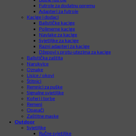
Futrole za dodatnu opremu
Adapteri za futrole
Kacige i dodaci
Balističke kacige
Polimerne kacige
Navlake za kacige
Svjetiljke za kacige
Razni adapteri za kacige
Džepovi s protu-utezima za kacige
Balistička zaštita
Narukvice
Oznake
Lisice / okovi
Štitnici
Remnici za puške
Signalne svjetiljke
Koferi i torbe
Remeni
Opasači
Zaštitne maske
Outdoor
Svjetiljke
Ručne svjetiljke