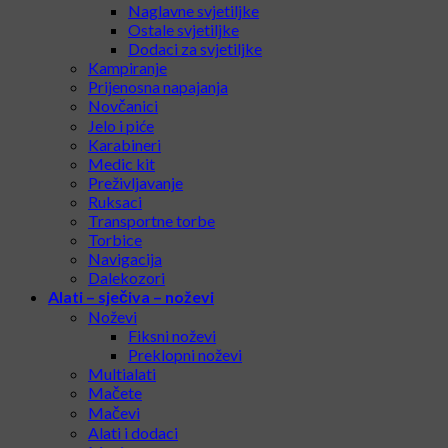
Naglavne svjetiljke
Ostale svjetiljke
Dodaci za svjetiljke
Kampiranje
Prijenosna napajanja
Novčanici
Jelo i piće
Karabineri
Medic kit
Preživljavanje
Ruksaci
Transportne torbe
Torbice
Navigacija
Dalekozori
Alati – sječiva – noževi
Noževi
Fiksni noževi
Preklopni noževi
Multialati
Mačete
Mačevi
Alati i dodaci