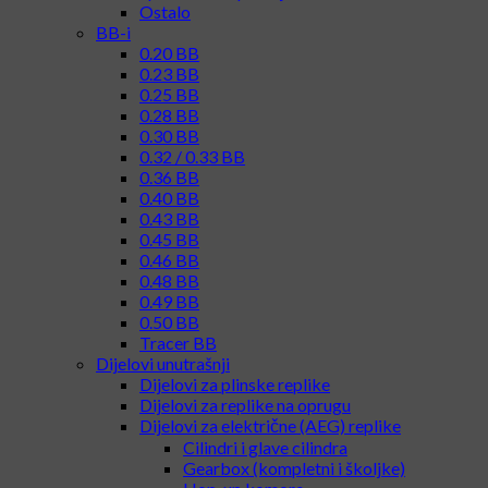
Ostalo
BB-i
0.20 BB
0.23 BB
0.25 BB
0.28 BB
0.30 BB
0.32 / 0.33 BB
0.36 BB
0.40 BB
0.43 BB
0.45 BB
0.46 BB
0.48 BB
0.49 BB
0.50 BB
Tracer BB
Dijelovi unutrašnji
Dijelovi za plinske replike
Dijelovi za replike na oprugu
Dijelovi za električne (AEG) replike
Cilindri i glave cilindra
Gearbox (kompletni i školjke)