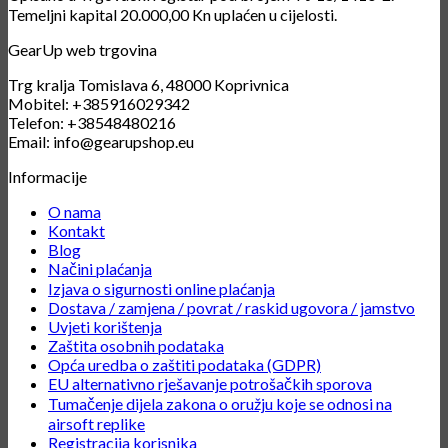
Temeljni kapital 20.000,00 Kn uplaćen u cijelosti.
GearUp web trgovina
Trg kralja Tomislava 6, 48000 Koprivnica
Mobitel: +385916029342
Telefon: +38548480216
Email: info@gearupshop.eu
Informacije
O nama
Kontakt
Blog
Načini plaćanja
Izjava o sigurnosti online plaćanja
Dostava / zamjena / povrat / raskid ugovora / jamstvo
Uvjeti korištenja
Zaštita osobnih podataka
Opća uredba o zaštiti podataka (GDPR)
EU alternativno rješavanje potrošačkih sporova
Tumačenje dijela zakona o oružju koje se odnosi na
airsoft replike
Registracija korisnika