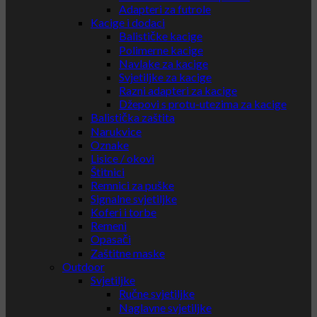
Adapteri za futrole
Kacige i dodaci
Balističke kacige
Polimerne kacige
Navlake za kacige
Svjetiljke za kacige
Razni adapteri za kacige
Džepovi s protu-utezima za kacige
Balistička zaštita
Narukvice
Oznake
Lisice / okovi
Štitnici
Remnici za puške
Signalne svjetiljke
Koferi i torbe
Remeni
Opasači
Zaštitne maske
Outdoor
Svjetiljke
Ručne svjetiljke
Naglavne svjetiljke