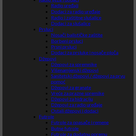
Radio uređaji
Dodaci za radio uređaje
Radio i zaštitne slušalice
Dodaci za slušalice
Prsluci
Nosači balističke zaštite
Borbeni prsluci
Prsni prsluci
Dodaci za prsluke i nosače ploča
Džepovi
Džepovi za spremnike
Višenamjenski džepovi
Sanitetski džepovi / džepovi za prvu
pomoć
Džepovi za granate
Vreće za prazne spremike
Džepovi za hidraciju
Džepovi za radio uređaje
Ostali džepovi i dodaci
Futrole
Futrole za opasače i remene
Butne futrole
Futrole za dodatnu opremu