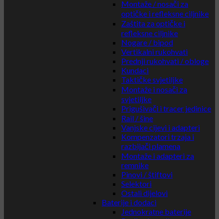
Montaže / nosači za
optičke i refleksne ciljnike
Zaštita za optičke i
refleksne ciljnike
Nogare / bipod
Vertikalni rukohvati
Prednji rukohvati / obloge
Kundaci
Taktičke svjetiljke
Montaže i nosači za
svjetiljke
Prigušivači i tracer jedinice
Rail / šine
Vanjske cijevi i adapteri
Kompenzatori trzaja i
razbijači plamena
Montaže i adapteri za
remnike
Pinovi / štiftovi
Selektori
Ostali dijelovi
Baterije i dodaci
Jednokratne baterije