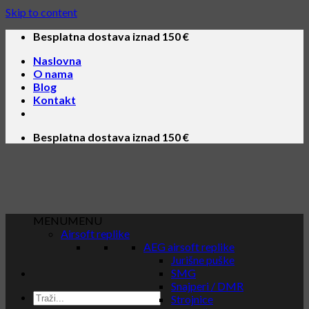
Skip to content
Besplatna dostava iznad 150 €
Naslovna
O nama
Blog
Kontakt
Besplatna dostava iznad 150 €
MENU
MENU
Airsoft replike
AEG airsoft replike
Jurišne puške
SMG
Snajperi / DMR
Strojnice