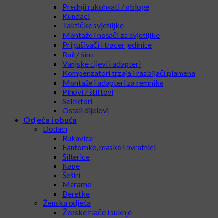
Prednji rukohvati / obloge
Kundaci
Taktičke svjetiljke
Montaže i nosači za svjetiljke
Prigušivači i tracer jedinice
Rail / šine
Vanjske cijevi i adapteri
Kompenzatori trzaja i razbijači plamena
Montaže i adapteri za remnike
Pinovi / štiftovi
Selektori
Ostali dijelovi
Odjeća i obuća
Dodaci
Rukavice
Fantomke, maske i ovratnici
Šilterice
Kape
Šeširi
Marame
Beretke
Ženska odjeća
Ženske hlače i suknje