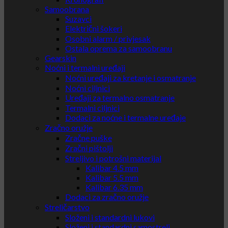
Samoobrana
Suzavci
Električni šokeri
Osobni alarm / privjesak
Ostala oprema za samoobranu
Gearskin
Noćni i termalni uređaji
Noćni uređaji za kretanje i osmatranje
Noćni ciljnici
Uređaji za termalno osmatranje
Termalni ciljnici
Dodaci za noćne i termalne uređaje
Zračno oružje
Zračne puške
Zračni pištolji
Streljivo i potrošni materijal
Kalibar 4.5 mm
Kalibar 5.5 mm
Kalibar 6.35 mm
Dodaci za zračno oružje
Streličarstvo
Složeni i standardni lukovi
Složeni i standardni samostreli