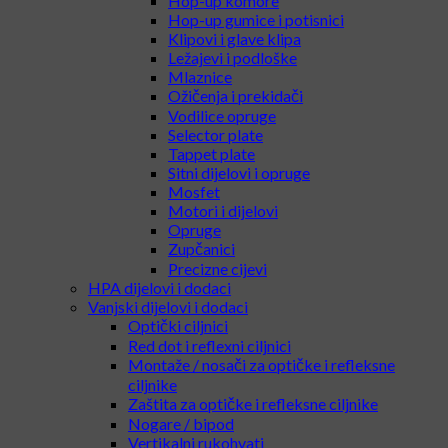
Hop-up komore
Hop-up gumice i potisnici
Klipovi i glave klipa
Ležajevi i podloške
Mlaznice
Ožičenja i prekidači
Vodilice opruge
Selector plate
Tappet plate
Sitni dijelovi i opruge
Mosfet
Motori i dijelovi
Opruge
Zupčanici
Precizne cijevi
HPA dijelovi i dodaci
Vanjski dijelovi i dodaci
Optički ciljnici
Red dot i reflexni ciljnici
Montaže / nosači za optičke i refleksne
ciljnike
Zaštita za optičke i refleksne ciljnike
Nogare / bipod
Vertikalni rukohvati