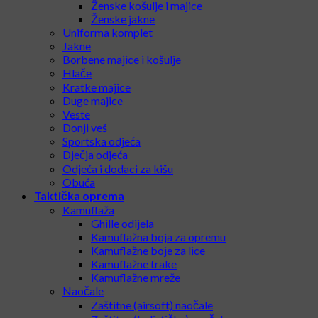
Ženske košulje i majice
Ženske jakne
Uniforma komplet
Jakne
Borbene majice i košulje
Hlače
Kratke majice
Duge majice
Veste
Donji veš
Sportska odjeća
Dječja odjeća
Odjeća i dodaci za kišu
Obuća
Taktička oprema
Kamuflaža
Ghille odijela
Kamuflažna boja za opremu
Kamuflažne boje za lice
Kamuflažne trake
Kamuflažne mreže
Naočale
Zaštitne (airsoft) naočale