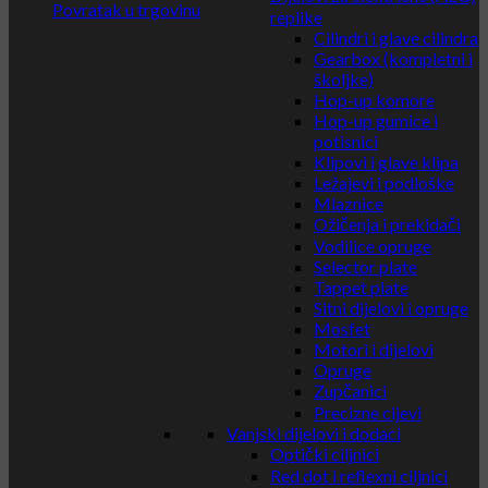
Povratak u trgovinu
replike
Cilindri i glave cilindra
Gearbox (kompletni i
školjke)
Hop-up komore
Hop-up gumice i
potisnici
Klipovi i glave klipa
Ležajevi i podloške
Mlaznice
Ožičenja i prekidači
Vodilice opruge
Selector plate
Tappet plate
Sitni dijelovi i opruge
Mosfet
Motori i dijelovi
Opruge
Zupčanici
Precizne cijevi
Vanjski dijelovi i dodaci
Optički ciljnici
Red dot i reflexni ciljnici