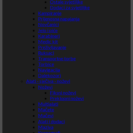
Ostale svjetiljke
Dodaci za svjetiljke
Kampiranje
Prijenosna napajanja
Novčanici
Jelo i piće
Karabineri
Medic kit
Preživljavanje
Ruksaci
Transportne torbe
Torbice
Navigacija
Dalekozori
Alati - sječiva - noževi
Noževi
Fiksni noževi
Preklopni noževi
Multialati
Mačete
Mačevi
Alati i dodaci
Maziva
Kronografi