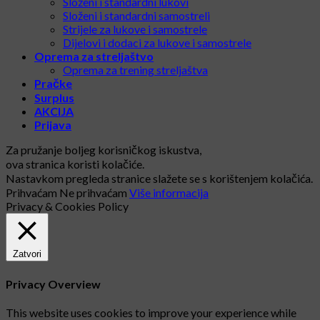
Složeni i standardni lukovi
Složeni i standardni samostreli
Strijele za lukove i samostrele
Dijelovi i dodaci za lukove i samostrele
Oprema za streljaštvo
Oprema za trening streljaštva
Pračke
Surplus
AKCIJA
Prijava
Za pružanje boljeg korisničkog iskustva,
ova stranica koristi kolačiće.
Nastavkom pregleda stranice slažete se s korištenjem kolačića.
Prihvaćam
Ne prihvaćam
Više informacija
Privacy & Cookies Policy
Zatvori
Privacy Overview
This website uses cookies to improve your experience while