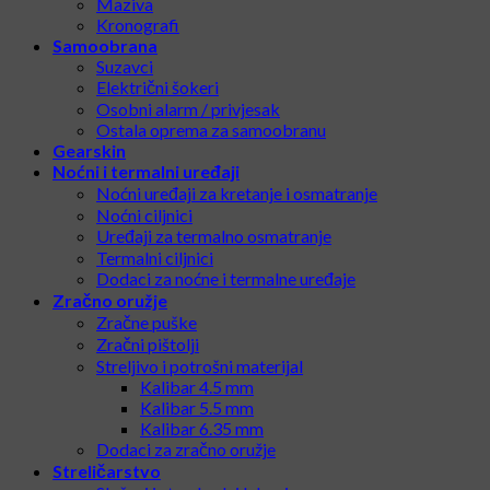
Maziva
Kronografi
Samoobrana
Suzavci
Električni šokeri
Osobni alarm / privjesak
Ostala oprema za samoobranu
Gearskin
Noćni i termalni uređaji
Noćni uređaji za kretanje i osmatranje
Noćni ciljnici
Uređaji za termalno osmatranje
Termalni ciljnici
Dodaci za noćne i termalne uređaje
Zračno oružje
Zračne puške
Zračni pištolji
Streljivo i potrošni materijal
Kalibar 4.5 mm
Kalibar 5.5 mm
Kalibar 6.35 mm
Dodaci za zračno oružje
Streličarstvo