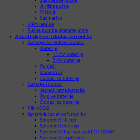
Jurišne puške
Pištolji
Sačmarice
HPA replike
Ručne bombe, granate, mine
Airsoft dijelovi i dodaci za replike
Baterije za replike i dodaci
Baterije
11.1V baterije
7.4V baterije
Punjači
Konektori
Dodaci za baterije
Baterije i dodaci
Jednokratne baterije
Punjive baterije
Dodaci za baterije
Plin i CO2
Spremnici za airsoft replike
Spremnici Hi cap
Spremnici mid cap
Spremnici Real cap za AEG i GBBR
Spremnici za pištolje