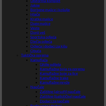
Uniforma komplet
Jakne
Borbene majice i košulje
Hlače
Kratke majice
Duge majice
Veste
Donji veš
Sportska odjeća
Dječja odjeća
Odjeća i dodaci za kišu
Obuća
Taktička oprema
Kamuflaža
Ghille odijela
Kamuflažna boja za opremu
Kamuflažne boje za lice
Kamuflažne trake
Kamuflažne mreže
Naočale
Zaštitne (airsoft) naočale
Zaštitne (balističke) naočale
Dodaci za naočale
Radio veza i dodaci