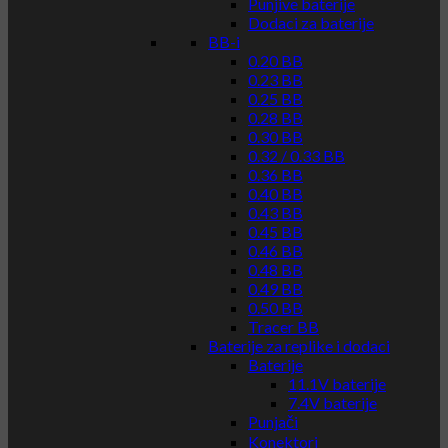
Punjive baterije
Dodaci za baterije
BB-i
0.20 BB
0.23 BB
0.25 BB
0.28 BB
0.30 BB
0.32 / 0.33 BB
0.36 BB
0.40 BB
0.43 BB
0.45 BB
0.46 BB
0.48 BB
0.49 BB
0.50 BB
Tracer BB
Baterije za replike i dodaci
Baterije
11.1V baterije
7.4V baterije
Punjači
Konektori