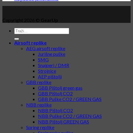
Copyright 2026 ©
GearUp
Airsoft replike
AEG airsoft replike
Jurišne puške
SMG
Snajperi / DMR
Strojnice
AEP pištolji
GBB replike
GBB Pištolj green gas
GBB Pištolj CO2
GBB Puške CO2 / GREEN GAS
NBB replike
NBB Pištolj CO2
NBB Puške CO2 / GREEN GAS
NBB Pištolj GREEN GAS
Spring replike
Snajperske puške