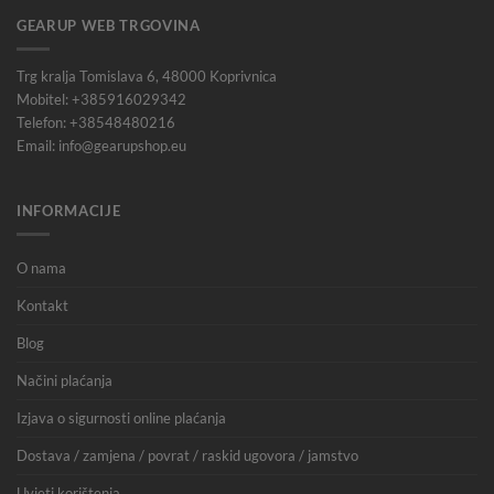
GEARUP WEB TRGOVINA
Trg kralja Tomislava 6, 48000 Koprivnica
Mobitel: +385916029342
Telefon: +38548480216
Email: info@gearupshop.eu
INFORMACIJE
O nama
Kontakt
Blog
Načini plaćanja
Izjava o sigurnosti online plaćanja
Dostava / zamjena / povrat / raskid ugovora / jamstvo
Uvjeti korištenja