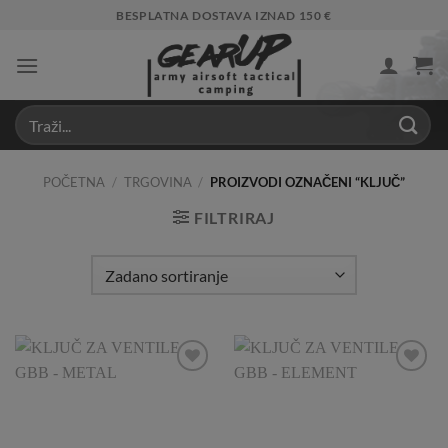
Skip
BESPLATNA DOSTAVA IZNAD 150 €
to
content
POČETNA
/
TRGOVINA
/
PROIZVODI OZNAČENI “KLJUČ”
FILTRIRAJ
Add to
Add to
Wishlist
Wishlist