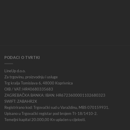
PODACI O TVRTKI
LineUp d.o.o.
Za trgovinu, proizvodnju i usluge
Trg kralja Tomislava 6, 48000 Koprivnica
OIB / VAT: HR40680335683
ZAGREBAČKA BANKA: IBAN: HR6723600001102680323
SWIFT: ZABAHR2X
Registrirano kod: Trgovački sud u Varaždinu, MBS 070159931.
Upisano u Trgovački registar pod brojem Tt-18/1410-2.
Temeljni kapital 20.000,00 Kn uplaćen u cijelosti.