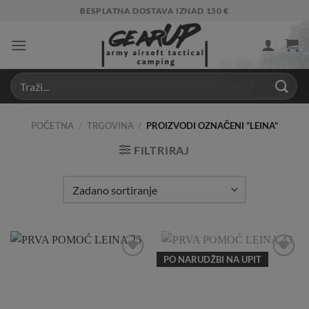
Skip
BESPLATNA DOSTAVA IZNAD 150 €
to
content
POČETNA
/
TRGOVINA
/
PROIZVODI OZNAČENI “LEINA”
FILTRIRAJ
PO NARUDŽBI NA UPIT
Add to
Add to
Wishlist
Wishlist