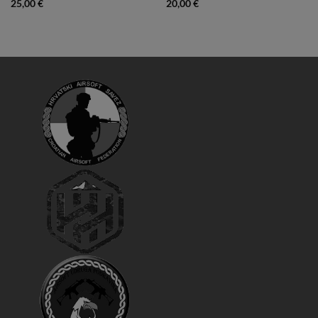
25,00
€
20,00
€