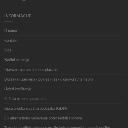
INFORMACIJE
O nama
Kontakt
Blog
Načini plaćanja
Izjava o sigurnosti online plaćanja
Dostava / zamjena / povrat / raskid ugovora / jamstvo
Uvjeti korištenja
Zaštita osobnih podataka
Opća uredba o zaštiti podataka (GDPR)
EU alternativno rješavanje potrošačkih sporova
Tumačenje dijela zakona o oružju koje se odnosi na airsoft replike