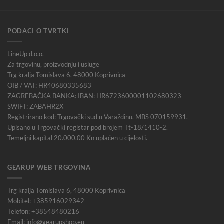
PODACI O TVRTKI
LineUp d.o.o.
Za trgovinu, proizvodnju i usluge
Trg kralja Tomislava 6, 48000 Koprivnica
OIB / VAT: HR40680335683
ZAGREBAČKA BANKA: IBAN: HR6723600001102680323
SWIFT: ZABAHR2X
Registrirano kod: Trgovački sud u Varaždinu, MBS 070159931.
Upisano u Trgovački registar pod brojem Tt-18/1410-2.
Temeljni kapital 20.000,00 Kn uplaćen u cijelosti.
GEARUP WEB TRGOVINA
Trg kralja Tomislava 6, 48000 Koprivnica
Mobitel: +385916029342
Telefon: +38548480216
Email: info@gearupshop.eu