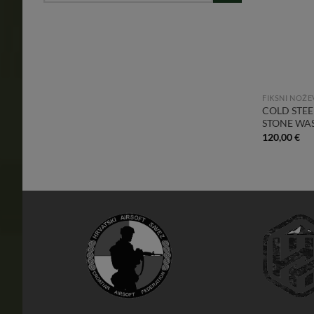
FIKSNI NOŽE
COLD STE
STONE WAS
120,00
€