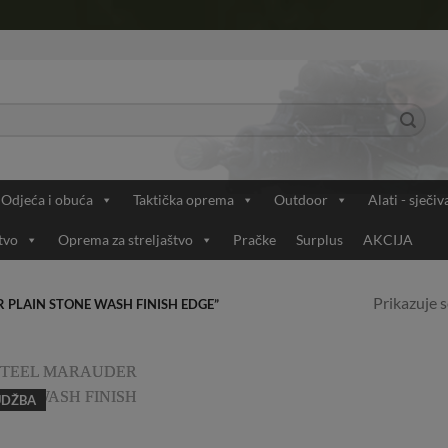
Odjeća i obuća
Taktička oprema
Outdoor
Alati - sječiv
tvo
Oprema za streljaštvo
Pračke
Surplus
AKCIJA
Prikazuje s
PLAIN STONE WASH FINISH EDGE”
UDŽBA
Add to
Wishlist