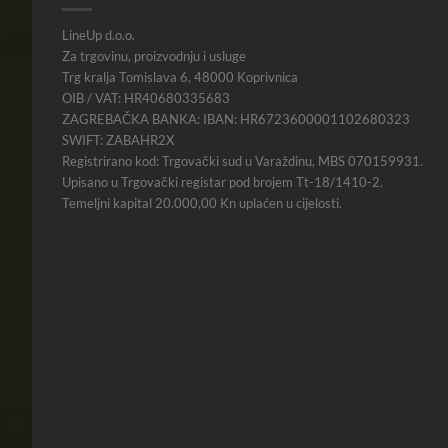
LineUp d.o.o.
Za trgovinu, proizvodnju i usluge
Trg kralja Tomislava 6, 48000 Koprivnica
OIB / VAT: HR40680335683
ZAGREBAČKA BANKA: IBAN: HR6723600001102680323
SWIFT: ZABAHR2X
Registrirano kod: Trgovački sud u Varaždinu, MBS 070159931.
Upisano u Trgovački registar pod brojem Tt-18/1410-2.
Temeljni kapital 20.000,00 Kn uplaćen u cijelosti.