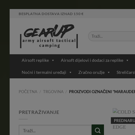
Skip
BESPLATNA DOSTAVA IZNAD 150 €
to
content
Airsoft replike
Airsoft dijelovi i dodaci za replike
Noćni i termalni uređaji
Zračno oružje
Streličars
POČETNA
/
TRGOVINA
/
PROIZVODI OZNAČENI “MARAUDER 
PRETRAŽIVANJE
PREDNAR