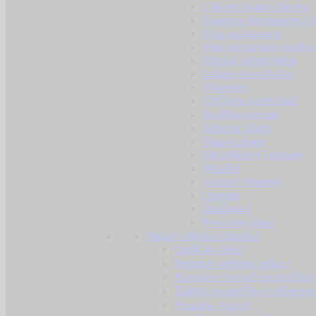
Cilindri i glave cilindra
Gearbox (kompletni i š
Hop-up komore
Hop-up gumice i potisn
Klipovi i glave klipa
Ležajevi i podloške
Mlaznice
Ožičenja i prekidači
Vodilice opruge
Selector plate
Tappet plate
Sitni dijelovi i opruge
Mosfet
Motori i dijelovi
Opruge
Zupčanici
Precizne cijevi
Vanjski dijelovi i dodaci
Optički ciljnici
Red dot i reflexni ciljnici
Montaže / nosači za optičke i 
Zaštita za optičke i refleksne 
Nogare / bipod