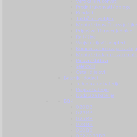
Vertikalni rukohvati
Prednji rukohvati / obloge
Kundaci
Taktičke svjetiljke
Montaže i nosači za svjetiljke
Prigušivači i tracer jedinice
Rail / šine
Vanjske cijevi i adapteri
Kompenzatori trzaja i razbij
Montaže i adapteri za remni
Pinovi / štiftovi
Selektori
Ostali dijelovi
Baterije i dodaci
Jednokratne baterije
Punjive baterije
Dodaci za baterije
BB-i
0.20 BB
0.23 BB
0.25 BB
0.28 BB
0.30 BB
0.32 / 0.33 BB