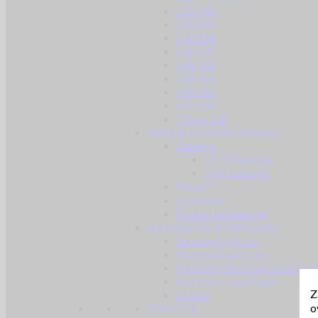
0.36 BB
0.40 BB
0.43 BB
0.45 BB
0.46 BB
0.48 BB
0.49 BB
0.50 BB
Tracer BB
Baterije za replike i dodaci
Baterije
11.1V baterije
7.4V baterije
Punjači
Konektori
Dodaci za baterije
Spremnici za airsoft replike
Spremnici Hi cap
Spremnici mid cap
Spremnici Real cap za AEG i
Spremnici za pištolje
Z
Ostalo
o
Plin i CO2