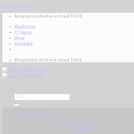
Skip to content
Besplatna dostava iznad 150 €
Naslovna
O nama
Blog
Kontakt
Besplatna dostava iznad 150 €
MENU
MENU
Prijava
Airsoft replike
AEG airsoft replike
Jurišne puške
SMG