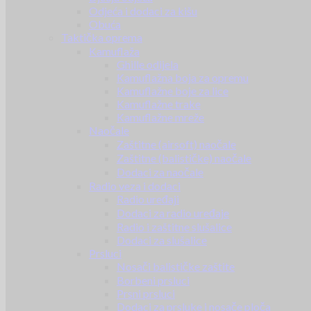
Odjeća i dodaci za kišu
Obuća
Taktička oprema
Kamuflaža
Ghille odijela
Kamuflažna boja za opremu
Kamuflažne boje za lice
Kamuflažne trake
Kamuflažne mreže
Naočale
Zaštitne (airsoft) naočale
Zaštitne (balističke) naočale
Dodaci za naočale
Radio veza i dodaci
Radio uređaji
Dodaci za radio uređaje
Radio i zaštitne slušalice
Dodaci za slušalice
Prsluci
Nosači balističke zaštite
Borbeni prsluci
Prsni prsluci
Dodaci za prsluke i nosače ploča