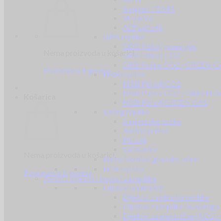
Snajperi / DMR
Strojnice
AEP pištolji
GBB replike
GBB Pištolj green gas
Nema proizvoda u košarici.
GBB Pištolj CO2
GBB Puške CO2 / GREEN G
Povratak u trgovinu
NBB replike
NBB Pištolj CO2
NBB Puške CO2 / GREEN G
Košarica
NBB Pištolj GREEN GAS
Spring replike
Snajperske puške
Jurišne puške
Pištolji
Sačmarice
Nema proizvoda u košarici.
Ručne bombe, granate, mine
HPA replike
Povratak u trgovinu
Airsoft dijelovi i dodaci za replike
Dijelovi unutrašnji
Dijelovi za plinske replike
Dijelovi za replike na oprugu
Dijelovi za električne (AEG) r