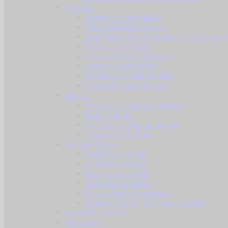
Džepovi
Džepovi za spremnike
Višenamjenski džepovi
Sanitetski džepovi / džepovi za prvu pom
Džepovi za granate
Vreće za prazne spremike
Džepovi za hidraciju
Džepovi za radio uređaje
Ostali džepovi i dodaci
Futrole
Futrole za opasače i remene
Butne futrole
Futrole za dodatnu opremu
Adapteri za futrole
Kacige i dodaci
Balističke kacige
Polimerne kacige
Navlake za kacige
Svjetiljke za kacige
Razni adapteri za kacige
Džepovi s protu-utezima za kacige
Balistička zaštita
Narukvice