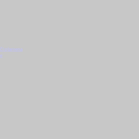
ači plamena
ke