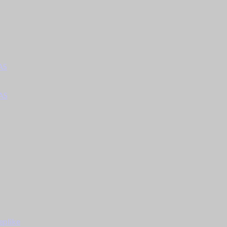
AS
AS
eplike