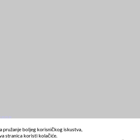
 GBBR
a pružanje boljeg korisničkog iskustva,
va stranica koristi kolačiće.