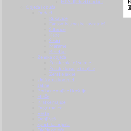
HPA dijelovi i dodaci
N
Odjeća i obuća
P
Dodaci
Rukavice
Fantomke, maske i ovratnici
Šilterice
Kape
Šeširi
Marame
Beretke
Ženska odjeća
Ženske hlače i suknje
Ženske košulje i majice
Ženske jakne
Uniforma komplet
Jakne
Borbene majice i košulje
Hlače
Kratke majice
Duge majice
Veste
Donji veš
Sportska odjeća
Dječja odjeća