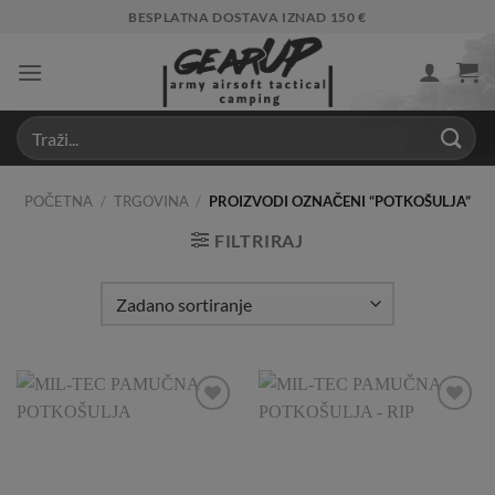
Skip
BESPLATNA DOSTAVA IZNAD 150 €
to
content
POČETNA
/
TRGOVINA
/
PROIZVODI OZNAČENI “POTKOŠULJA”
FILTRIRAJ
Add to
Add to
Wishlist
Wishlist