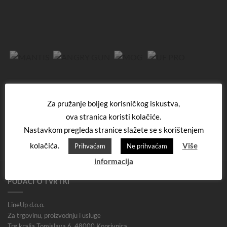
Za pružanje boljeg korisničkog iskustva,
ova stranica koristi kolačiće.
Nastavkom pregleda stranice slažete se s korištenjem
kolačića.
Više
Prihvaćam
Ne prihvaćam
informacija
PODACI O TVRTKI
LineUp d.o.o.
Za trgovinu, proizvodnju i usluge
Trg kralja Tomislava 6, 48000 Koprivnica