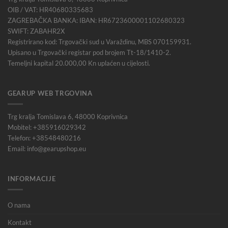
OIB / VAT: HR40680335683
ZAGREBAČKA BANKA: IBAN: HR6723600001102680323
SWIFT: ZABAHR2X
Registrirano kod: Trgovački sud u Varaždinu, MBS 070159931.
Upisano u Trgovački registar pod brojem Tt-18/1410-2.
Temeljni kapital 20.000,00 Kn uplaćen u cijelosti.
GEARUP WEB TRGOVINA
Trg kralja Tomislava 6, 48000 Koprivnica
Mobitel: +385916029342
Telefon: +38548480216
Email: info@gearupshop.eu
INFORMACIJE
O nama
Kontakt