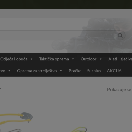
Odjeća i obuća
Taktička oprema
Outdoor
Alati - sječiv
tvo
Oprema za streljaštvo
Pračke
Surplus
AKCIJA
Prikazuje se 
”
Add to
Add to
Wishlist
Wishlist