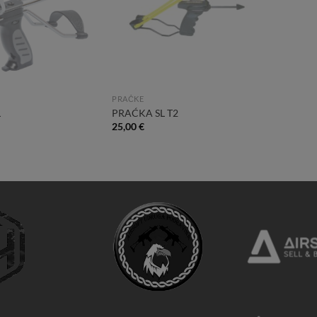
PRAČKE
L
PRAĆKA SL T2
25,00
€