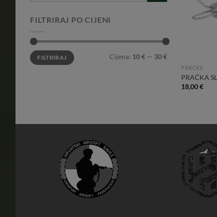
FILTRIRAJ PO CIJENI
Min
Maks
Cijena:
10 €
—
30 €
FILTRIRAJ
cijena
cijena
PRAČKE
PRAĆKA S
18,00
€