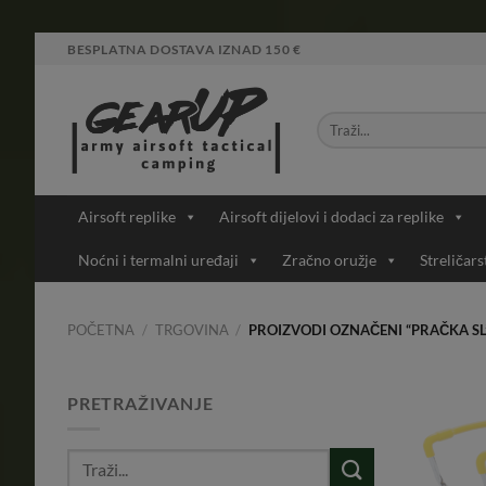
Skip
BESPLATNA DOSTAVA IZNAD 150 €
to
content
Airsoft replike
Airsoft dijelovi i dodaci za replike
Noćni i termalni uređaji
Zračno oružje
Streličars
POČETNA
/
TRGOVINA
/
PROIZVODI OZNAČENI “PRAČKA SL
PRETRAŽIVANJE