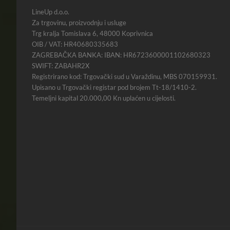
LineUp d.o.o.
Za trgovinu, proizvodnju i usluge
Trg kralja Tomislava 6, 48000 Koprivnica
OIB / VAT: HR40680335683
ZAGREBAČKA BANKA: IBAN: HR6723600001102680323
SWIFT: ZABAHR2X
Registrirano kod: Trgovački sud u Varaždinu, MBS 070159931.
Upisano u Trgovački registar pod brojem Tt-18/1410-2.
Temeljni kapital 20.000,00 Kn uplaćen u cijelosti.