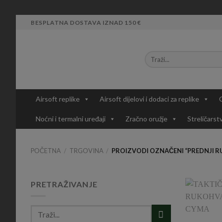
Skip
BESPLATNA DOSTAVA IZNAD 150 €
to
content
Airsoft replike
Airsoft dijelovi i dodaci za replike
Noćni i termalni uređaji
Zračno oružje
Streličarst
POČETNA
/
TRGOVINA
/
PROIZVODI OZNAČENI “PREDNJI 
PRETRAŽIVANJE