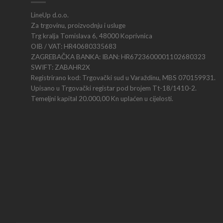
LineUp d.o.o.
Za trgovinu, proizvodnju i usluge
Trg kralja Tomislava 6, 48000 Koprivnica
OIB / VAT: HR40680335683
ZAGREBAČKA BANKA: IBAN: HR6723600001102680323
SWIFT: ZABAHR2X
Registrirano kod: Trgovački sud u Varaždinu, MBS 070159931.
Upisano u Trgovački registar pod brojem Tt-18/1410-2.
Temeljni kapital 20.000,00 Kn uplaćen u cijelosti.