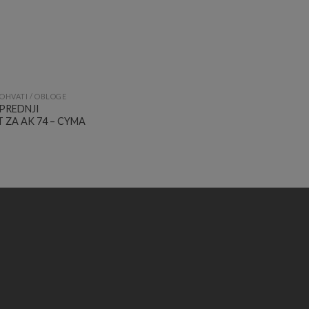
OHVATI / OBLOGE
PREDNJI
 ZA AK 74 – CYMA