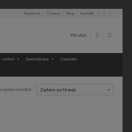
Naslovna
O nama
Blog
Kontakt
PRIJAVA
 - noževi
Samoobrana
Gearskin
e jedan rezultat