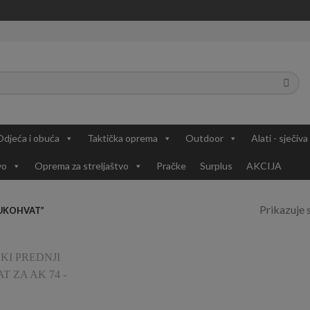
Odjeća i obuća
Taktička oprema
Outdoor
Alati - sječiva
vo
Oprema za streljaštvo
Pračke
Surplus
AKCIJA
Prikazuje s
RUKOHVAT”
Add to
Wishlist