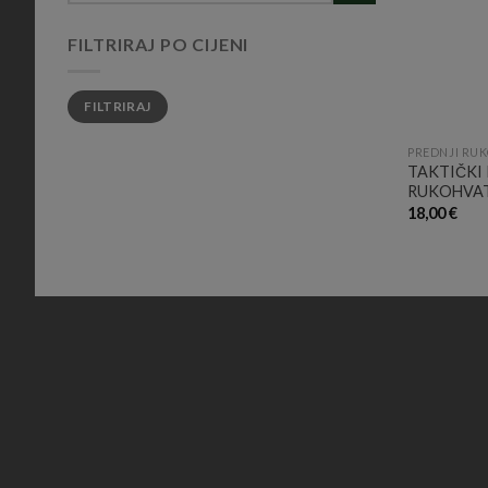
FILTRIRAJ PO CIJENI
Min
Maks
FILTRIRAJ
cijena
cijena
PREDNJI RUK
TAKTIČKI 
RUKOHVAT
18,00
€