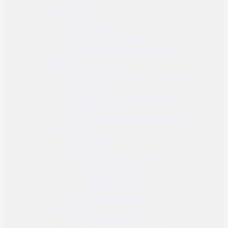
Samoobrana
Suzavci
Električni šokeri
Osobni alarm / privjesak
Ostala oprema za samoobranu
Gearskin
Noćni i termalni uređaji
Noćni uređaji za kretanje i osmatranje
Noćni ciljnici
Uređaji za termalno osmatranje
Termalni ciljnici
Dodaci za noćne i termalne uređaje
Zračno oružje
Zračne puške
Zračni pištolji
Streljivo i potrošni materijal
Kalibar 4.5 mm
Kalibar 5.5 mm
Kalibar 6.35 mm
Dodaci za zračno oružje
Streličarstvo
Složeni i standardni lukovi
Složeni i standardni samostreli