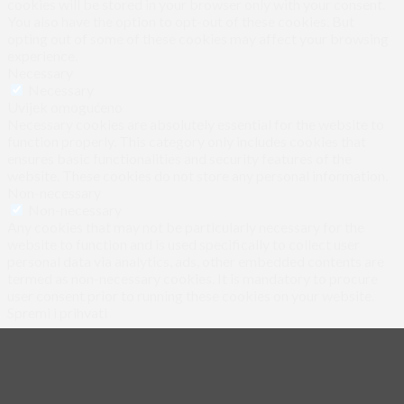
cookies will be stored in your browser only with your consent.
You also have the option to opt-out of these cookies. But
opting out of some of these cookies may affect your browsing
experience.
Necessary
Necessary
Uvijek omogućeno
Necessary cookies are absolutely essential for the website to
function properly. This category only includes cookies that
ensures basic functionalities and security features of the
website. These cookies do not store any personal information.
Non-necessary
Non-necessary
Any cookies that may not be particularly necessary for the
website to function and is used specifically to collect user
personal data via analytics, ads, other embedded contents are
termed as non-necessary cookies. It is mandatory to procure
user consent prior to running these cookies on your website.
Spremi i prihvati