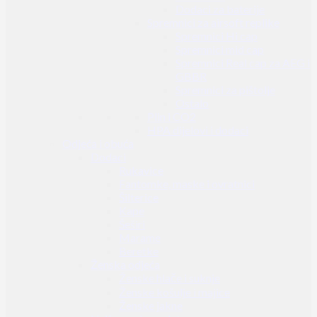
Dodaci za baterije
Spremnici za airsoft replike
Spremnici Hi cap
Spremnici mid cap
Spremnici Real cap za AEG i
GBBR
Spremnici za pištolje
Ostalo
Plin i CO2
HPA dijelovi i dodaci
Odjeća i obuća
Dodaci
Rukavice
Fantomke, maske i ovratnici
Šilterice
Kape
Šeširi
Marame
Beretke
Ženska odjeća
Ženske hlače i suknje
Ženske košulje i majice
Ženske jakne