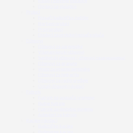
Radio i zaštitne slušalice
Dodaci za slušalice
Prsluci
Nosači balističke zaštite
Borbeni prsluci
Prsni prsluci
Dodaci za prsluke i nosače ploča
Džepovi
Džepovi za spremnike
Višenamjenski džepovi
Sanitetski džepovi / džepovi za prvu pomoć
Džepovi za granate
Vreće za prazne spremike
Džepovi za hidraciju
Džepovi za radio uređaje
Ostali džepovi i dodaci
Futrole
Futrole za opasače i remene
Butne futrole
Futrole za dodatnu opremu
Adapteri za futrole
Kacige i dodaci
Balističke kacige
Polimerne kacige