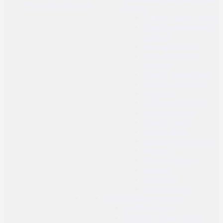
Povratak u trgovinu
replike
Cilindri i glave cilindra
Gearbox (kompletni i
školjke)
Hop-up komore
Hop-up gumice i
potisnici
Klipovi i glave klipa
Ležajevi i podloške
Mlaznice
Ožičenja i prekidači
Vodilice opruge
Selector plate
Tappet plate
Sitni dijelovi i opruge
Mosfet
Motori i dijelovi
Opruge
Zupčanici
Precizne cijevi
Vanjski dijelovi i dodaci
Optički ciljnici
Red dot i reflexni ciljnici