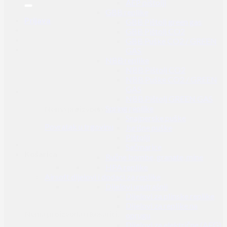
AEP pištolji
GBB replike
Prijava
GBB Pištolj green gas
GBB Pištolj CO2
GBB Puške CO2 / GREEN
GAS
NBB replike
NBB Pištolj CO2
NBB Puške CO2 / GREEN
GAS
NBB Pištolj GREEN GAS
Spring replike
Nema proizvoda u košarici.
Snajperske puške
Povratak u trgovinu
Jurišne puške
Pištolji
Sačmarice
Košarica
Ručne bombe, granate, mine
HPA replike
Airsoft dijelovi i dodaci za replike
Dijelovi unutrašnji
Dijelovi za plinske replike
Dijelovi za replike na
Nema proizvoda u košarici.
oprugu
Dijelovi za električne (AEG)