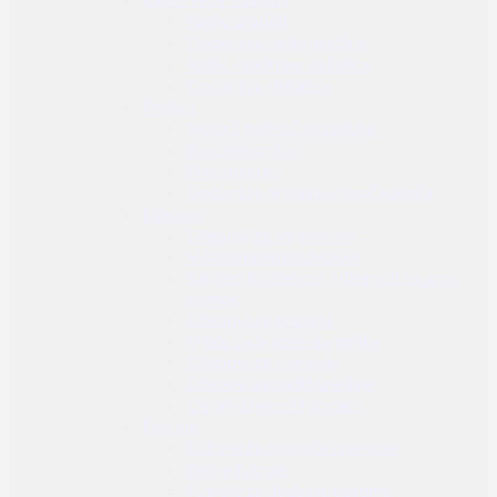
Radio uređaji
Dodaci za radio uređaje
Radio i zaštitne slušalice
Dodaci za slušalice
Prsluci
Nosači balističke zaštite
Borbeni prsluci
Prsni prsluci
Dodaci za prsluke i nosače ploča
Džepovi
Džepovi za spremnike
Višenamjenski džepovi
Sanitetski džepovi / džepovi za prvu
pomoć
Džepovi za granate
Vreće za prazne spremike
Džepovi za hidraciju
Džepovi za radio uređaje
Ostali džepovi i dodaci
Futrole
Futrole za opasače i remene
Butne futrole
Futrole za dodatnu opremu