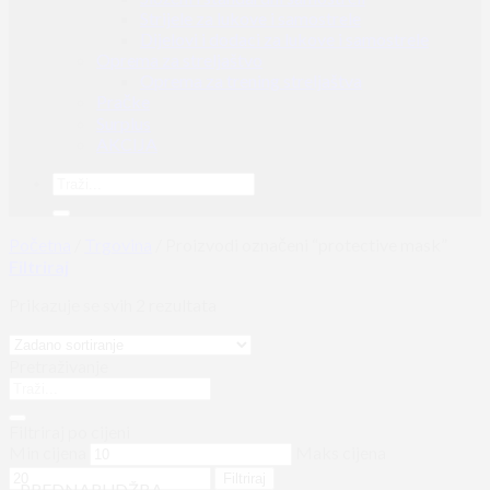
Strijele za lukove i samostrele
Dijelovi i dodaci za lukove i samostrele
Oprema za streljaštvo
Oprema za trening streljaštva
Pračke
Surplus
AKCIJA
Početna
/
Trgovina
/
Proizvodi označeni “protective mask”
Filtriraj
Prikazuje se svih 2 rezultata
Pretraživanje
Filtriraj po cijeni
Min cijena
Maks cijena
Filtriraj
PREDNARUDŽBA