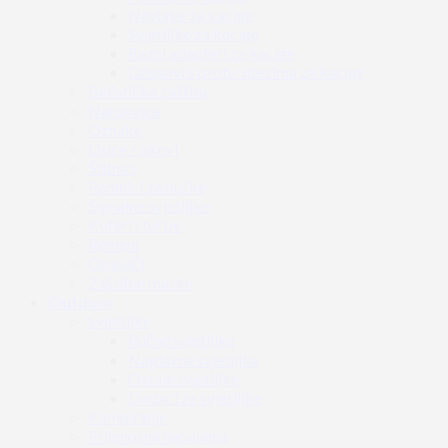
Navlake za kacige
Svjetiljke za kacige
Razni adapteri za kacige
Džepovi s protu-utezima za kacige
Balistička zaštita
Narukvice
Oznake
Lisice / okovi
Štitnici
Remnici za puške
Signalne svjetiljke
Koferi i torbe
Remeni
Opasači
Zaštitne maske
Outdoor
Svjetiljke
Ručne svjetiljke
Naglavne svjetiljke
Ostale svjetiljke
Dodaci za svjetiljke
Kampiranje
Prijenosna napajanja