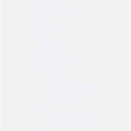
Uniforma komplet
Jakne
Borbene majice i košulje
Hlače
Kratke majice
Duge majice
Veste
Donji veš
Sportska odjeća
Dječja odjeća
Odjeća i dodaci za kišu
Obuća
Taktička oprema
Kamuflaža
Ghille odijela
Kamuflažna boja za opremu
Kamuflažne boje za lice
Kamuflažne trake
Kamuflažne mreže
Naočale
Zaštitne (airsoft) naočale
Zaštitne (balističke) naočale
Dodaci za naočale
Radio veza i dodaci