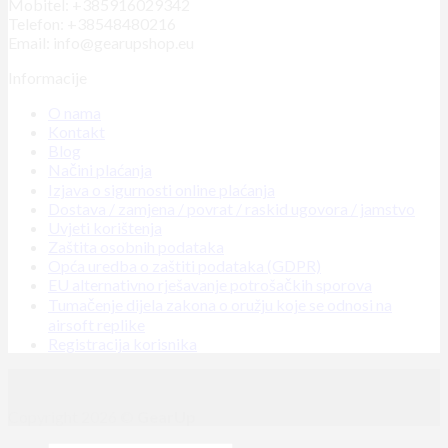
Mobitel: +385916029342
Telefon: +38548480216
Email: info@gearupshop.eu
Informacije
O nama
Kontakt
Blog
Načini plaćanja
Izjava o sigurnosti online plaćanja
Dostava / zamjena / povrat / raskid ugovora / jamstvo
Uvjeti korištenja
Zaštita osobnih podataka
Opća uredba o zaštiti podataka (GDPR)
EU alternativno rješavanje potrošačkih sporova
Tumačenje dijela zakona o oružju koje se odnosi na
airsoft replike
Registracija korisnika
Copyright 2026 ©
GearUp