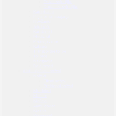
Ostale svjetiljke
Dodaci za svjetiljke
Kampiranje
Prijenosna napajanja
Novčanici
Jelo i piće
Karabineri
Medic kit
Preživljavanje
Ruksaci
Transportne torbe
Torbice
Navigacija
Dalekozori
Alati - sječiva - noževi
Noževi
Fiksni noževi
Preklopni noževi
Multialati
Mačete
Mačevi
Alati i dodaci
Maziva
Kronografi