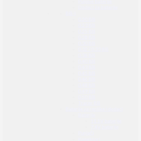
Punjive baterije
Dodaci za baterije
BB-i
0.20 BB
0.23 BB
0.25 BB
0.28 BB
0.30 BB
0.32 / 0.33 BB
0.36 BB
0.40 BB
0.43 BB
0.45 BB
0.46 BB
0.48 BB
0.49 BB
0.50 BB
Tracer BB
Baterije za replike i dodaci
Baterije
11.1V baterije
7.4V baterije
Punjači
Konektori