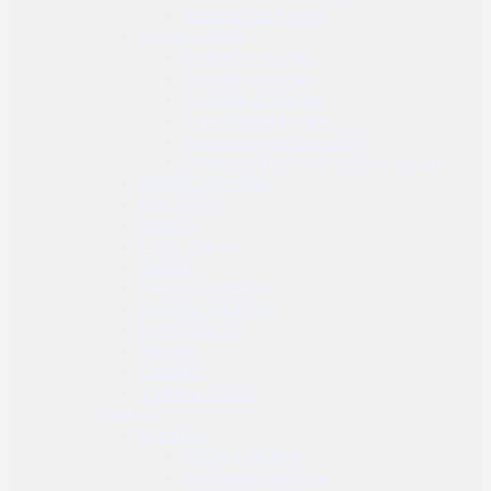
Adapteri za futrole
Kacige i dodaci
Balističke kacige
Polimerne kacige
Navlake za kacige
Svjetiljke za kacige
Razni adapteri za kacige
Džepovi s protu-utezima za kacige
Balistička zaštita
Narukvice
Oznake
Lisice / okovi
Štitnici
Remnici za puške
Signalne svjetiljke
Koferi i torbe
Remeni
Opasači
Zaštitne maske
Outdoor
Svjetiljke
Ručne svjetiljke
Naglavne svjetiljke