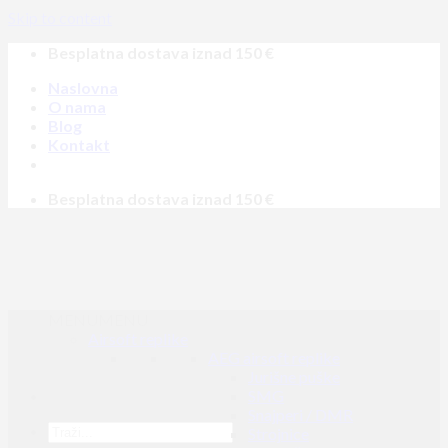
Skip to content
Besplatna dostava iznad 150 €
Naslovna
O nama
Blog
Kontakt
Besplatna dostava iznad 150 €
MENU
MENU
Airsoft replike
AEG airsoft replike
Jurišne puške
SMG
Snajperi / DMR
Strojnice