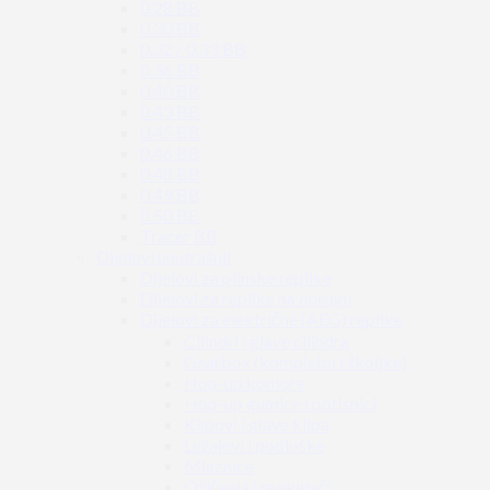
0.28 BB
0.30 BB
0.32 / 0.33 BB
0.36 BB
0.40 BB
0.43 BB
0.45 BB
0.46 BB
0.48 BB
0.49 BB
0.50 BB
Tracer BB
Dijelovi unutrašnji
Dijelovi za plinske replike
Dijelovi za replike na oprugu
Dijelovi za električne (AEG) replike
Cilindri i glave cilindra
Gearbox (kompletni i školjke)
Hop-up komore
Hop-up gumice i potisnici
Klipovi i glave klipa
Ležajevi i podloške
Mlaznice
Ožičenja i prekidači