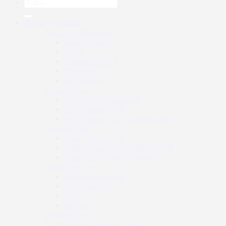
Airsoft replike
AEG airsoft replike
Jurišne puške
SMG
Snajperi / DMR
Strojnice
AEP pištolji
GBB replike
GBB Pištolj green gas
GBB Pištolj CO2
GBB Puške CO2 / GREEN GAS
NBB replike
NBB Pištolj CO2
NBB Puške CO2 / GREEN GAS
NBB Pištolj GREEN GAS
Spring replike
Snajperske puške
Jurišne puške
Pištolji
Sačmarice
HPA replike
Ručne bombe, granate, mine