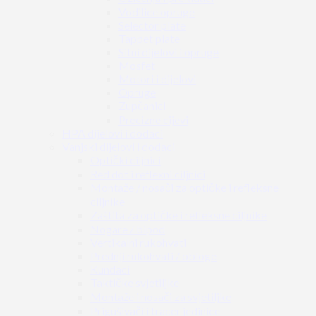
Vodilice opruge
Selector plate
Tappet plate
Sitni dijelovi i opruge
Mosfet
Motori i dijelovi
Opruge
Zupčanici
Precizne cijevi
HPA dijelovi i dodaci
Vanjski dijelovi i dodaci
Optički ciljnici
Red dot i reflexni ciljnici
Montaže / nosači za optičke i refleksne
ciljnike
Zaštita za optičke i refleksne ciljnike
Nogare / bipod
Vertikalni rukohvati
Prednji rukohvati / obloge
Kundaci
Taktičke svjetiljke
Montaže i nosači za svjetiljke
Prigušivači i tracer jedinice