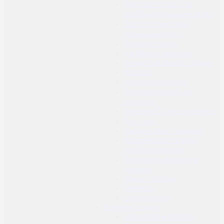
Montaže / nosači za
optičke i refleksne ciljnike
Zaštita za optičke i
refleksne ciljnike
Nogare / bipod
Vertikalni rukohvati
Prednji rukohvati / obloge
Kundaci
Taktičke svjetiljke
Montaže i nosači za
svjetiljke
Prigušivači i tracer jedinice
Rail / šine
Vanjske cijevi i adapteri
Kompenzatori trzaja i
razbijači plamena
Montaže i adapteri za
remnike
Pinovi / štiftovi
Selektori
Ostali dijelovi
Baterije i dodaci
Jednokratne baterije