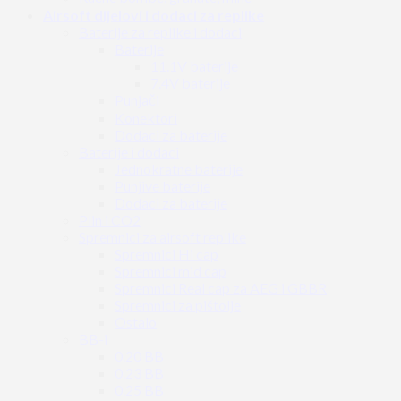
Airsoft dijelovi i dodaci za replike
Baterije za replike i dodaci
Baterije
11.1V baterije
7.4V baterije
Punjači
Konektori
Dodaci za baterije
Baterije i dodaci
Jednokratne baterije
Punjive baterije
Dodaci za baterije
Plin i CO2
Spremnici za airsoft replike
Spremnici Hi cap
Spremnici mid cap
Spremnici Real cap za AEG i GBBR
Spremnici za pištolje
Ostalo
BB-i
0.20 BB
0.23 BB
0.25 BB