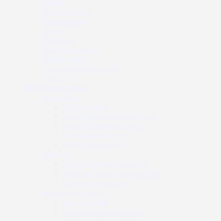
Hlače
Kratke majice
Duge majice
Veste
Donji veš
Sportska odjeća
Dječja odjeća
Odjeća i dodaci za kišu
Obuća
Taktička oprema
Kamuflaža
Ghille odijela
Kamuflažna boja za opremu
Kamuflažne boje za lice
Kamuflažne trake
Kamuflažne mreže
Naočale
Zaštitne (airsoft) naočale
Zaštitne (balističke) naočale
Dodaci za naočale
Radio veza i dodaci
Radio uređaji
Dodaci za radio uređaje