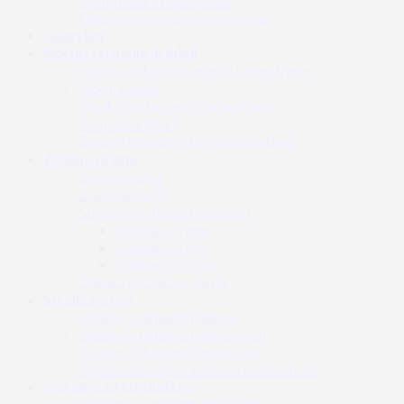
Osobni alarm / privjesak
Ostala oprema za samoobranu
Gearskin
Noćni i termalni uređaji
Noćni uređaji za kretanje i osmatranje
Noćni ciljnici
Uređaji za termalno osmatranje
Termalni ciljnici
Dodaci za noćne i termalne uređaje
Zračno oružje
Zračne puške
Zračni pištolji
Streljivo i potrošni materijal
Kalibar 4.5 mm
Kalibar 5.5 mm
Kalibar 6.35 mm
Dodaci za zračno oružje
Streličarstvo
Složeni i standardni lukovi
Složeni i standardni samostreli
Strijele za lukove i samostrele
Dijelovi i dodaci za lukove i samostrele
Oprema za streljaštvo
Oprema za trening streljaštva