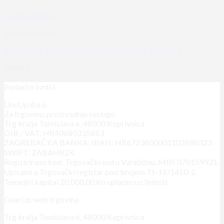
Add to Wishlist
Zaštitne maske
ZAŠTITNA MASKA STALKER EVO FAST HELMET
18,00
€
Podaci o tvrtki
LineUp d.o.o.
Za trgovinu, proizvodnju i usluge
Trg kralja Tomislava 6, 48000 Koprivnica
OIB / VAT: HR40680335683
ZAGREBAČKA BANKA: IBAN: HR6723600001102680323
SWIFT: ZABAHR2X
Registrirano kod: Trgovački sud u Varaždinu, MBS 070159931.
Upisano u Trgovački registar pod brojem Tt-18/1410-2.
Temeljni kapital 20.000,00 Kn uplaćen u cijelosti.
GearUp web trgovina
Trg kralja Tomislava 6, 48000 Koprivnica