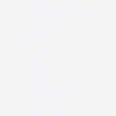
Rail / šine
Vanjske cijevi i adapteri
Kompenzatori trzaja i razbijači plamena
Montaže i adapteri za remnike
Pinovi / štiftovi
Selektori
Ostali dijelovi
Odjeća i obuća
Dodaci
Rukavice
Fantomke, maske i ovratnici
Šilterice
Kape
Šeširi
Marame
Beretke
Ženska odjeća
Ženske hlače i suknje
Ženske košulje i majice
Ženske jakne
Uniforma komplet
Jakne
Borbene majice i košulje