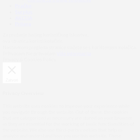
Pračke
Surplus
AKCIJA
Prijava
Za pružanje boljeg korisničkog iskustva,
ova stranica koristi kolačiće.
Nastavkom pregleda stranice slažete se s korištenjem kolačića.
Prihvaćam
Ne prihvaćam
Više informacija
Privacy & Cookies Policy
Zatvori
Privacy Overview
This website uses cookies to improve your experience while
you navigate through the website. Out of these, the cookies
that are categorized as necessary are stored on your browser
as they are essential for the working of basic functionalities of
the website. We also use third-party cookies that help us
analyze and understand how you use this website. These