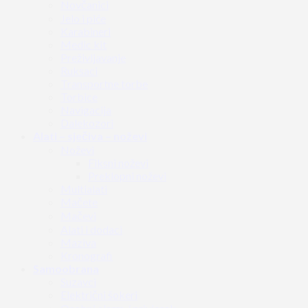
Novčanici
Jelo i piće
Karabineri
Medic kit
Preživljavanje
Ruksaci
Transportne torbe
Torbice
Navigacija
Dalekozori
Alati – sječiva – noževi
Noževi
Fiksni noževi
Preklopni noževi
Multialati
Mačete
Mačevi
Alati i dodaci
Maziva
Kronografi
Samoobrana
Suzavci
Električni šokeri