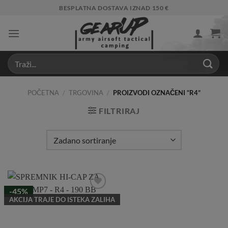
Skip
BESPLATNA DOSTAVA IZNAD 150 €
to
content
POČETNA
/
TRGOVINA
/
PROIZVODI OZNAČENI “R4”
FILTRIRAJ
-45%
Add to
AKCIJA TRAJE DO ISTEKA ZALIHA
Wishlist