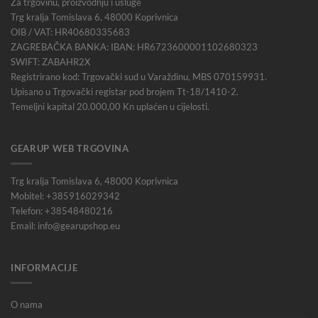
Za trgovinu, proizvodnju i usluge
Trg kralja Tomislava 6, 48000 Koprivnica
OIB / VAT: HR40680335683
ZAGREBAČKA BANKA: IBAN: HR6723600001102680323
SWIFT: ZABAHR2X
Registrirano kod: Trgovački sud u Varaždinu, MBS 070159931.
Upisano u Trgovački registar pod brojem Tt-18/1410-2.
Temeljni kapital 20.000,00 Kn uplaćen u cijelosti.
GEARUP WEB TRGOVINA
Trg kralja Tomislava 6, 48000 Koprivnica
Mobitel: +385916029342
Telefon: +38548480216
Email: info@gearupshop.eu
INFORMACIJE
O nama