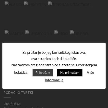
Za pružanje boljeg korisničkog iskustva,
ova stranica koristi kolačiće.
Nastavkom pregleda stranice slažete se s korištenjem
kolačića.
Više
Prihvaćam
Ne prihvaćam
informacija
PODACI O TVRTKI
LineUp d.o.o.