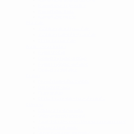
Kamuflažne boje za lice
Kamuflažne trake
Kamuflažne mreže
Naočale
Zaštitne (airsoft) naočale
Zaštitne (balističke) naočale
Dodaci za naočale
Radio veza i dodaci
Radio uređaji
Dodaci za radio uređaje
Radio i zaštitne slušalice
Dodaci za slušalice
Prsluci
Nosači balističke zaštite
Borbeni prsluci
Prsni prsluci
Dodaci za prsluke i nosače ploča
Džepovi
Džepovi za spremnike
Višenamjenski džepovi
Sanitetski džepovi / džepovi za prvu pomoć
Džepovi za granate
Vreće za prazne spremike