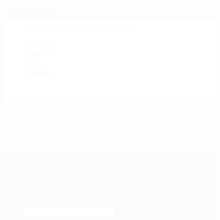
Skip to content
Besplatna dostava iznad 150 €
Naslovna
O nama
Blog
Kontakt
Besplatna dostava iznad 150 €
MENU
MENU
Airsoft replike
AEG airsoft replike
Jurišne puške
SMG
Snajperi / DMR
Strojnice