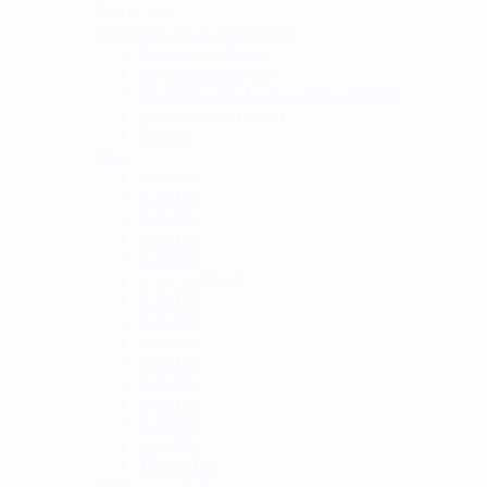
Plin i CO2
Spremnici za airsoft replike
Spremnici Hi cap
Spremnici mid cap
Spremnici Real cap za AEG i GBBR
Spremnici za pištolje
Ostalo
BB-i
0.20 BB
0.23 BB
0.25 BB
0.28 BB
0.30 BB
0.32 / 0.33 BB
0.36 BB
0.40 BB
0.43 BB
0.45 BB
0.46 BB
0.48 BB
0.49 BB
0.50 BB
Tracer BB
Dijelovi unutrašnji