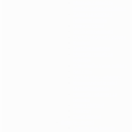
Montaže / nosači za
optičke i refleksne ciljnike
Zaštita za optičke i
refleksne ciljnike
Nogare / bipod
Vertikalni rukohvati
Prednji rukohvati / obloge
Kundaci
Taktičke svjetiljke
Montaže i nosači za
svjetiljke
Prigušivači i tracer jedinice
Rail / šine
Vanjske cijevi i adapteri
Kompenzatori trzaja i
razbijači plamena
Montaže i adapteri za
remnike
Pinovi / štiftovi
Selektori
Ostali dijelovi
Baterije i dodaci
Jednokratne baterije