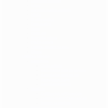
Uniforma komplet
Jakne
Borbene majice i košulje
Hlače
Kratke majice
Duge majice
Veste
Donji veš
Sportska odjeća
Dječja odjeća
Odjeća i dodaci za kišu
Obuća
Taktička oprema
Kamuflaža
Ghille odijela
Kamuflažna boja za opremu
Kamuflažne boje za lice
Kamuflažne trake
Kamuflažne mreže
Naočale
Zaštitne (airsoft) naočale
Zaštitne (balističke) naočale
Dodaci za naočale
Radio veza i dodaci