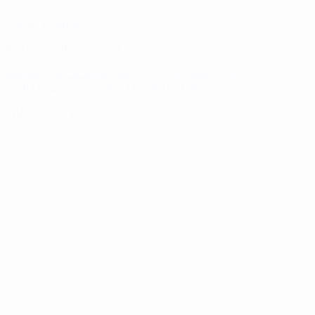
Add to Wishlist
Red dot i reflexni ciljnici
REFLEKSNI CILJNIK (RED DOT) T2 / RD2 S QD
MONTAŽOM (VISOKA I NISKA) – TAN
70,00
€
PREDNARUDŽBA