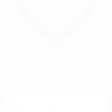
Add to Wishlist
Montaže / nosači za optičke i refleksne ciljnike
PODIZAČ CILJNIKA RD-1 / RD-2 QD AIM-O – TAN
29,00
€
Podaci o tvrtki
LineUp d.o.o.
Za trgovinu, proizvodnju i usluge