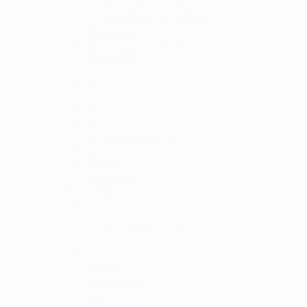
Ostale svjetiljke
Dodaci za svjetiljke
Kampiranje
Prijenosna napajanja
Novčanici
Jelo i piće
Karabineri
Medic kit
Preživljavanje
Ruksaci
Transportne torbe
Torbice
Navigacija
Dalekozori
Alati - sječiva - noževi
Noževi
Fiksni noževi
Preklopni noževi
Multialati
Mačete
Mačevi
Alati i dodaci
Maziva
Kronografi