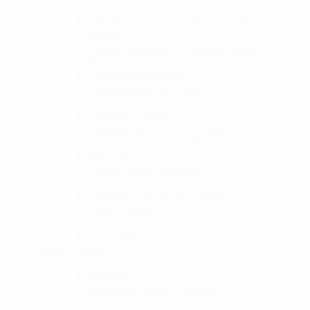
Red dot i reflexni ciljnici
Montaže / nosači za optičke i refleksne
ciljnike
Zaštita za optičke i refleksne ciljnike
Nogare / bipod
Vertikalni rukohvati
Prednji rukohvati / obloge
Kundaci
Taktičke svjetiljke
Montaže i nosači za svjetiljke
Prigušivači i tracer jedinice
Rail / šine
Vanjske cijevi i adapteri
Kompenzatori trzaja i razbijači plamena
Montaže i adapteri za remnike
Pinovi / štiftovi
Selektori
Ostali dijelovi
Odjeća i obuća
Dodaci
Rukavice
Fantomke, maske i ovratnici
Šilterice