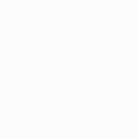
Radio uređaji
Dodaci za radio uređaje
Radio i zaštitne slušalice
Dodaci za slušalice
Prsluci
Nosači balističke zaštite
Borbeni prsluci
Prsni prsluci
Dodaci za prsluke i nosače ploča
Džepovi
Džepovi za spremnike
Višenamjenski džepovi
Sanitetski džepovi / džepovi za prvu
pomoć
Džepovi za granate
Vreće za prazne spremike
Džepovi za hidraciju
Džepovi za radio uređaje
Ostali džepovi i dodaci
Futrole
Futrole za opasače i remene
Butne futrole
Futrole za dodatnu opremu