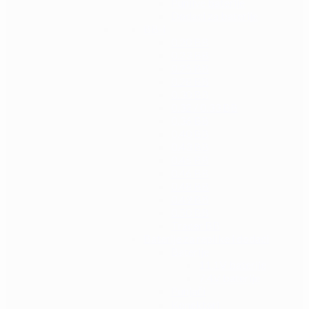
Punjive baterije
Dodaci za baterije
BB-i
0.20 BB
0.23 BB
0.25 BB
0.28 BB
0.30 BB
0.32 / 0.33 BB
0.36 BB
0.40 BB
0.43 BB
0.45 BB
0.46 BB
0.48 BB
0.49 BB
0.50 BB
Tracer BB
Baterije za replike i dodaci
Baterije
11.1V baterije
7.4V baterije
Punjači
Konektori