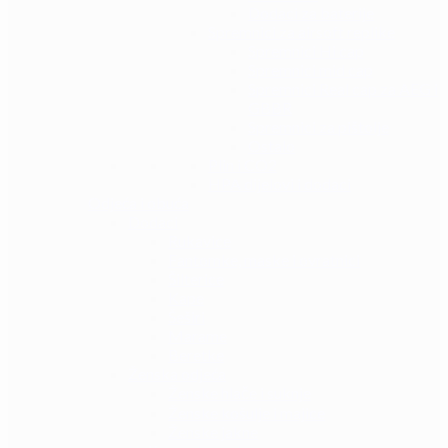
Dodaci za baterije
Spremnici za airsoft replike
Spremnici Hi cap
Spremnici mid cap
Spremnici Real cap za AEG i
GBBR
Spremnici za pištolje
Ostalo
Plin i CO2
HPA dijelovi i dodaci
Odjeća i obuća
Dodaci
Rukavice
Fantomke, maske i ovratnici
Šilterice
Kape
Šeširi
Marame
Beretke
Ženska odjeća
Ženske hlače i suknje
Ženske košulje i majice
Ženske jakne