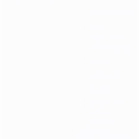
Povratak u trgovinu
replike
Cilindri i glave cilindra
Gearbox (kompletni i
školjke)
Hop-up komore
Hop-up gumice i
potisnici
Klipovi i glave klipa
Ležajevi i podloške
Mlaznice
Ožičenja i prekidači
Vodilice opruge
Selector plate
Tappet plate
Sitni dijelovi i opruge
Mosfet
Motori i dijelovi
Opruge
Zupčanici
Precizne cijevi
Vanjski dijelovi i dodaci
Optički ciljnici
Red dot i reflexni ciljnici