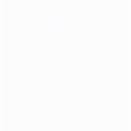
Samoobrana
Suzavci
Električni šokeri
Osobni alarm / privjesak
Ostala oprema za samoobranu
Gearskin
Noćni i termalni uređaji
Noćni uređaji za kretanje i osmatranje
Noćni ciljnici
Uređaji za termalno osmatranje
Termalni ciljnici
Dodaci za noćne i termalne uređaje
Zračno oružje
Zračne puške
Zračni pištolji
Streljivo i potrošni materijal
Kalibar 4.5 mm
Kalibar 5.5 mm
Kalibar 6.35 mm
Dodaci za zračno oružje
Streličarstvo
Složeni i standardni lukovi
Složeni i standardni samostreli