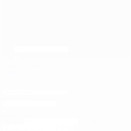
Strijele za lukove i samostrele
Dijelovi i dodaci za lukove i samostrele
Oprema za streljaštvo
Oprema za trening streljaštva
Pračke
Surplus
AKCIJA
Početna
/
Trgovina
/
Proizvodi označeni “rd2”
Filtriraj
Prikazuje se svih 3 rezultata
Pretraživanje
Filtriraj po cijeni
Min cijena
Maks cijena
Filtriraj
PREDNARUDŽBA