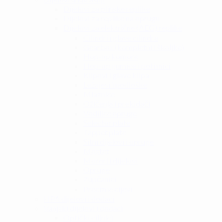
Dijelovi za plinske replike
Dijelovi za replike na oprugu
Dijelovi za električne (AEG) replike
Cilindri i glave cilindra
Gearbox (kompletni i školjke)
Hop-up komore
Hop-up gumice i potisnici
Klipovi i glave klipa
Ležajevi i podloške
Mlaznice
Ožičenja i prekidači
Vodilice opruge
Selector plate
Tappet plate
Sitni dijelovi i opruge
Mosfet
Motori i dijelovi
Opruge
Zupčanici
Precizne cijevi
HPA dijelovi i dodaci
Vanjski dijelovi i dodaci
Optički ciljnici