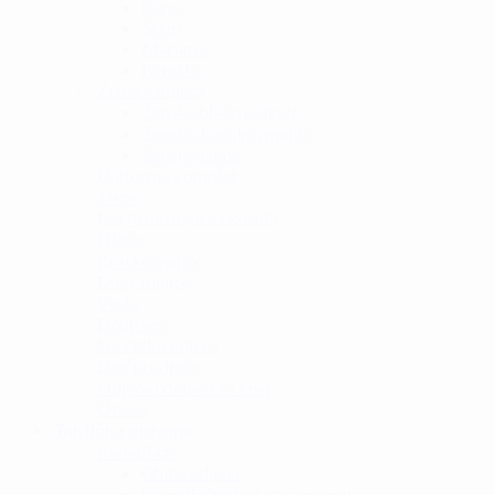
Kape
Šeširi
Marame
Beretke
Ženska odjeća
Ženske hlače i suknje
Ženske košulje i majice
Ženske jakne
Uniforma komplet
Jakne
Borbene majice i košulje
Hlače
Kratke majice
Duge majice
Veste
Donji veš
Sportska odjeća
Dječja odjeća
Odjeća i dodaci za kišu
Obuća
Taktička oprema
Kamuflaža
Ghille odijela
Kamuflažna boja za opremu