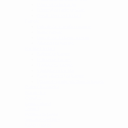
Džepovi za hidraciju
Džepovi za radio uređaje
Ostali džepovi i dodaci
Futrole
Futrole za opasače i remene
Butne futrole
Futrole za dodatnu opremu
Adapteri za futrole
Kacige i dodaci
Balističke kacige
Polimerne kacige
Navlake za kacige
Svjetiljke za kacige
Razni adapteri za kacige
Džepovi s protu-utezima za kacige
Balistička zaštita
Narukvice
Oznake
Lisice / okovi
Štitnici
Remnici za puške
Signalne svjetiljke
Koferi i torbe