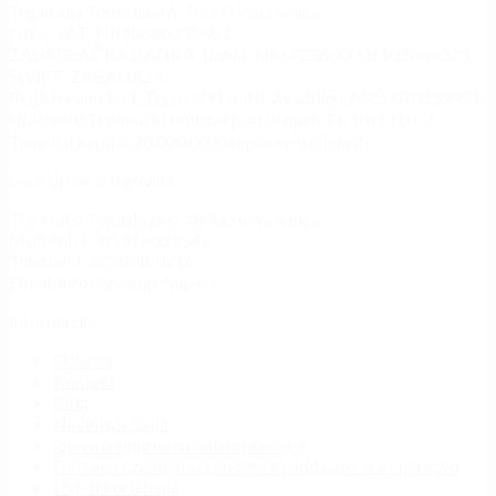
Trg kralja Tomislava 6, 48000 Koprivnica
OIB / VAT: HR40680335683
ZAGREBAČKA BANKA: IBAN: HR6723600001102680323
SWIFT: ZABAHR2X
Registrirano kod: Trgovački sud u Varaždinu, MBS 070159931.
Upisano u Trgovački registar pod brojem Tt-18/1410-2.
Temeljni kapital 20.000,00 Kn uplaćen u cijelosti.
GearUp web trgovina
Trg kralja Tomislava 6, 48000 Koprivnica
Mobitel: +385916029342
Telefon: +38548480216
Email: info@gearupshop.eu
Informacije
O nama
Kontakt
Blog
Načini plaćanja
Izjava o sigurnosti online plaćanja
Dostava / zamjena / povrat / raskid ugovora / jamstvo
Uvjeti korištenja