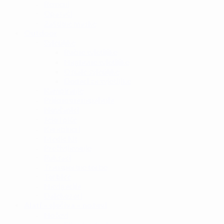
Remeni
Opasači
Zaštitne maske
Outdoor
Svjetiljke
Ručne svjetiljke
Naglavne svjetiljke
Ostale svjetiljke
Dodaci za svjetiljke
Kampiranje
Prijenosna napajanja
Novčanici
Jelo i piće
Karabineri
Medic kit
Preživljavanje
Ruksaci
Transportne torbe
Torbice
Navigacija
Dalekozori
Alati – sječiva – noževi
Noževi