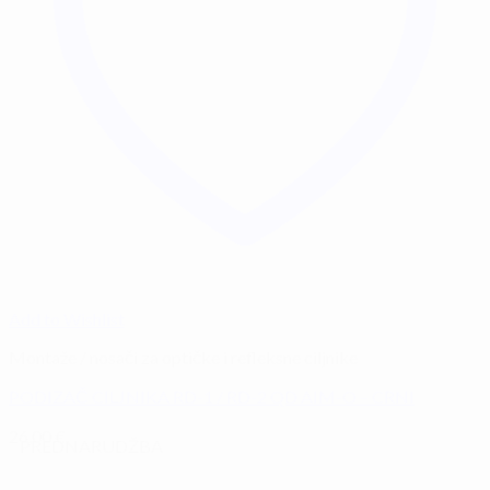
Add to Wishlist
Montaže / nosači za optičke i refleksne ciljnike
PODIZAČ CILJNIKA RD-1 / RD-2 QD AIM-O – CRNI
26,00
€
PREDNARUDŽBA