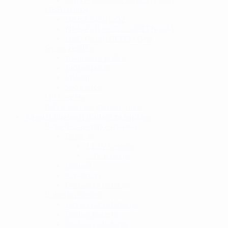
NBB replike
NBB Pištolj CO2
NBB Puške CO2 / GREEN GAS
NBB Pištolj GREEN GAS
Spring replike
Snajperske puške
Jurišne puške
Pištolji
Sačmarice
HPA replike
Ručne bombe, granate, mine
Airsoft dijelovi i dodaci za replike
Baterije za replike i dodaci
Baterije
11.1V baterije
7.4V baterije
Punjači
Konektori
Dodaci za baterije
Baterije i dodaci
Jednokratne baterije
Punjive baterije
Dodaci za baterije