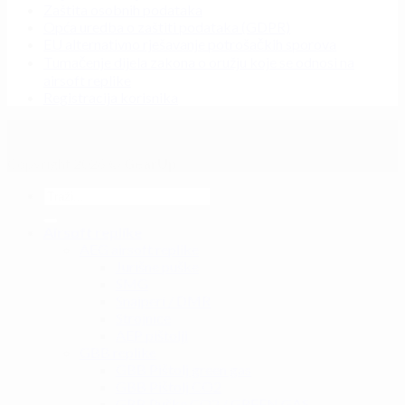
Zaštita osobnih podataka
Opća uredba o zaštiti podataka (GDPR)
EU alternativno rješavanje potrošačkih sporova
Tumačenje dijela zakona o oružju koje se odnosi na
airsoft replike
Registracija korisnika
Copyright 2026 ©
GearUp
Airsoft replike
AEG airsoft replike
Jurišne puške
SMG
Snajperi / DMR
Strojnice
AEP pištolji
GBB replike
GBB Pištolj green gas
GBB Pištolj CO2
GBB Puške CO2 / GREEN GAS