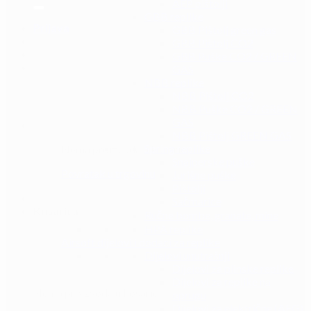
AEP pištolji
GBB replike
Prijava
GBB Pištolj green gas
GBB Pištolj CO2
GBB Puške CO2 / GREEN
GAS
NBB replike
NBB Pištolj CO2
NBB Puške CO2 / GREEN
GAS
NBB Pištolj GREEN GAS
Spring replike
Nema proizvoda u košarici.
Snajperske puške
Povratak u trgovinu
Jurišne puške
Pištolji
Sačmarice
Košarica
Ručne bombe, granate, mine
HPA replike
Airsoft dijelovi i dodaci za replike
Dijelovi unutrašnji
Dijelovi za plinske replike
Dijelovi za replike na
Nema proizvoda u košarici.
oprugu
Dijelovi za električne (AEG)