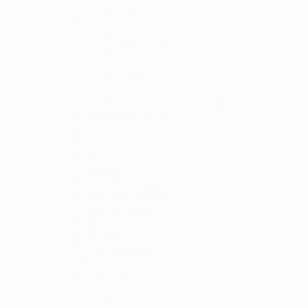
Adapteri za futrole
Kacige i dodaci
Balističke kacige
Polimerne kacige
Navlake za kacige
Svjetiljke za kacige
Razni adapteri za kacige
Džepovi s protu-utezima za kacige
Balistička zaštita
Narukvice
Oznake
Lisice / okovi
Štitnici
Remnici za puške
Signalne svjetiljke
Koferi i torbe
Remeni
Opasači
Zaštitne maske
Outdoor
Svjetiljke
Ručne svjetiljke
Naglavne svjetiljke