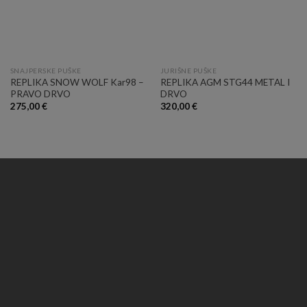
SNAJPERSKE PUŠKE
JURIŠNE PUŠKE
REPLIKA SNOW WOLF Kar98 –
REPLIKA AGM STG44 METAL I
PRAVO DRVO
DRVO
275,00
€
320,00
€