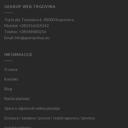
GEARUP WEB TRGOVINA
Trg kralja Tomislava 6, 48000 Koprivnica
Mobitel: +385916029342
Telefon: +38548480216
Email: info@gearupshop.eu
INFORMACIJE
O nama
Kontakt
Blog
Načini plaćanja
Izjava o sigurnosti online plaćanja
Dostava / zamjena / povrat / raskid ugovora / jamstvo
Uvjeti korištenja