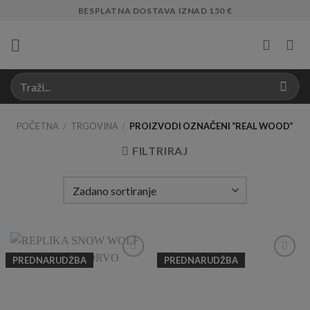
Skip
BESPLATNA DOSTAVA IZNAD 150 €
to
content
POČETNA
/
TRGOVINA
/
PROIZVODI OZNAČENI “REAL WOOD”
FILTRIRAJ
PREDNARUDŽBA
PREDNARUDŽBA
Add to
Add to
Wishlist
Wishlist