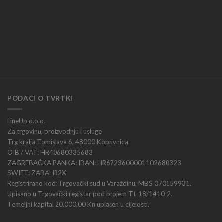
PODACI O TVRTKI
LineUp d.o.o.
Za trgovinu, proizvodnju i usluge
Trg kralja Tomislava 6, 48000 Koprivnica
OIB / VAT: HR40680335683
ZAGREBAČKA BANKA: IBAN: HR6723600001102680323
SWIFT: ZABAHR2X
Registrirano kod: Trgovački sud u Varaždinu, MBS 070159931.
Upisano u Trgovački registar pod brojem Tt-18/1410-2.
Temeljni kapital 20.000,00 Kn uplaćen u cijelosti.