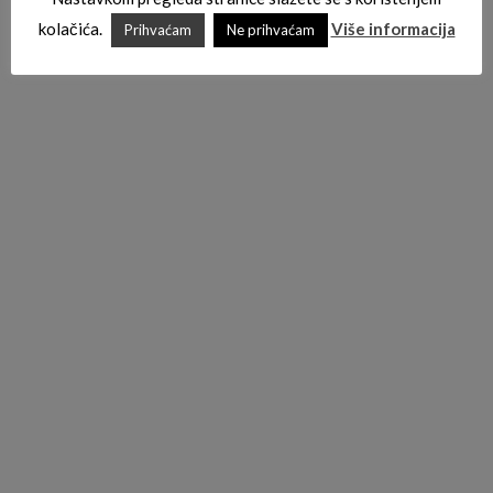
kolačića.
Više informacija
Prihvaćam
Ne prihvaćam
Add to Wishlist
Noževi
COLD STEEL RECON 1 TANTO POINT 50-50 EDGE
182,00
€
PREDNARUDŽBA