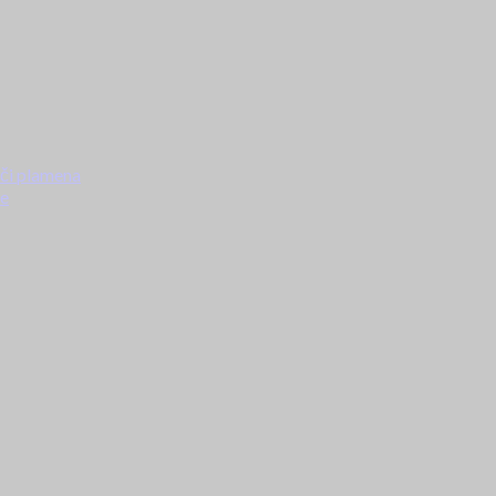
ači plamena
ke