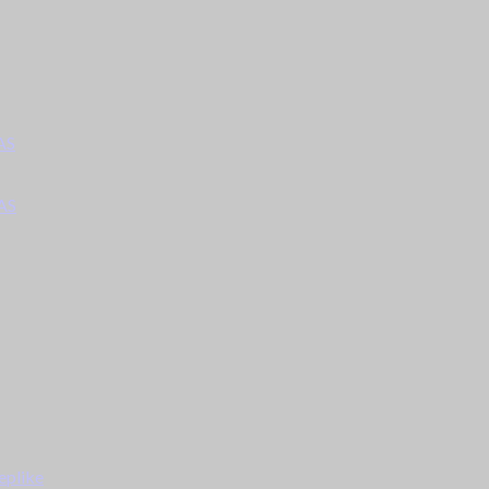
AS
AS
eplike