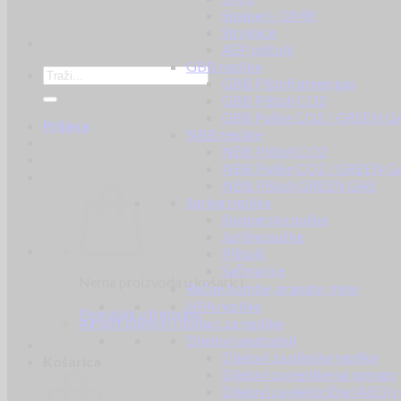
Snajperi / DMR
Strojnice
AEP pištolji
GBB replike
GBB Pištolj green gas
GBB Pištolj CO2
GBB Puške CO2 / GREEN G
Prijava
NBB replike
NBB Pištolj CO2
NBB Puške CO2 / GREEN G
NBB Pištolj GREEN GAS
Spring replike
Snajperske puške
Jurišne puške
Pištolji
Sačmarice
Nema proizvoda u košarici.
Ručne bombe, granate, mine
HPA replike
Povratak u trgovinu
Airsoft dijelovi i dodaci za replike
Dijelovi unutrašnji
Dijelovi za plinske replike
Košarica
Dijelovi za replike na oprugu
Dijelovi za električne (AEG) r