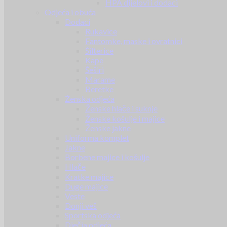
HPA dijelovi i dodaci
Odjeća i obuća
Dodaci
Rukavice
Fantomke, maske i ovratnici
Šilterice
Kape
Šeširi
Marame
Beretke
Ženska odjeća
Ženske hlače i suknje
Ženske košulje i majice
Ženske jakne
Uniforma komplet
Jakne
Borbene majice i košulje
Hlače
Kratke majice
Duge majice
Veste
Donji veš
Sportska odjeća
Dječja odjeća