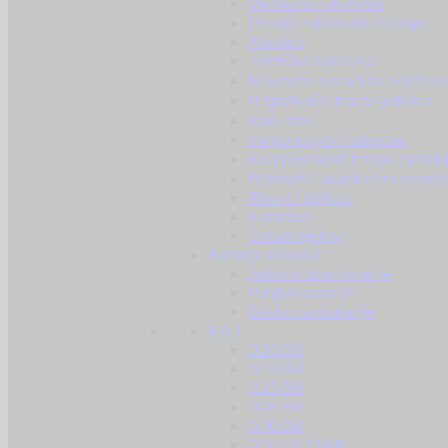
Vertikalni rukohvati
Prednji rukohvati / obloge
Kundaci
Taktičke svjetiljke
Montaže i nosači za svjetiljke
Prigušivači i tracer jedinice
Rail / šine
Vanjske cijevi i adapteri
Kompenzatori trzaja i razbij
Montaže i adapteri za remni
Pinovi / štiftovi
Selektori
Ostali dijelovi
Baterije i dodaci
Jednokratne baterije
Punjive baterije
Dodaci za baterije
BB-i
0.20 BB
0.23 BB
0.25 BB
0.28 BB
0.30 BB
0.32 / 0.33 BB