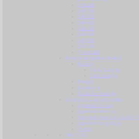
0.36 BB
0.40 BB
0.43 BB
0.45 BB
0.46 BB
0.48 BB
0.49 BB
0.50 BB
Tracer BB
Baterije za replike i dodaci
Baterije
11.1V baterije
7.4V baterije
Punjači
Konektori
Dodaci za baterije
Spremnici za airsoft replike
Spremnici Hi cap
Spremnici mid cap
Spremnici Real cap za AEG i
Spremnici za pištolje
Ostalo
Plin i CO2