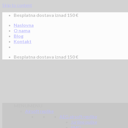
Skip to content
Besplatna dostava iznad 150 €
Naslovna
O nama
Blog
Kontakt
Besplatna dostava iznad 150 €
MENU
MENU
Airsoft replike
AEG airsoft replike
Jurišne puške
SMG