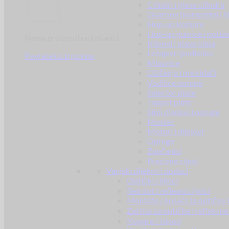
Cilindri i glave cilindra
Gearbox (kompletni i š
Hop-up komore
Hop-up gumice i potisn
Nema proizvoda u košarici.
Klipovi i glave klipa
Ležajevi i podloške
Povratak u trgovinu
Mlaznice
Ožičenja i prekidači
Vodilice opruge
Selector plate
Tappet plate
Sitni dijelovi i opruge
Mosfet
Motori i dijelovi
Opruge
Zupčanici
Precizne cijevi
Vanjski dijelovi i dodaci
Optički ciljnici
Red dot i reflexni ciljnici
Montaže / nosači za optičke i 
Zaštita za optičke i refleksne 
Nogare / bipod