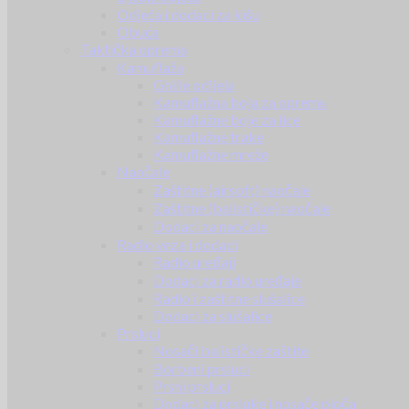
Odjeća i dodaci za kišu
Obuća
Taktička oprema
Kamuflaža
Ghille odijela
Kamuflažna boja za opremu
Kamuflažne boje za lice
Kamuflažne trake
Kamuflažne mreže
Naočale
Zaštitne (airsoft) naočale
Zaštitne (balističke) naočale
Dodaci za naočale
Radio veza i dodaci
Radio uređaji
Dodaci za radio uređaje
Radio i zaštitne slušalice
Dodaci za slušalice
Prsluci
Nosači balističke zaštite
Borbeni prsluci
Prsni prsluci
Dodaci za prsluke i nosače ploča