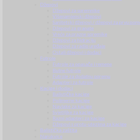
Džepovi
Džepovi za spremnike
Višenamjenski džepovi
Sanitetski džepovi / džepovi za prvu pom
Džepovi za granate
Vreće za prazne spremike
Džepovi za hidraciju
Džepovi za radio uređaje
Ostali džepovi i dodaci
Futrole
Futrole za opasače i remene
Butne futrole
Futrole za dodatnu opremu
Adapteri za futrole
Kacige i dodaci
Balističke kacige
Polimerne kacige
Navlake za kacige
Svjetiljke za kacige
Razni adapteri za kacige
Džepovi s protu-utezima za kacige
Balistička zaštita
Narukvice