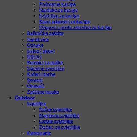
Polimerne kacige
Navlake za kacige
Svjetiljke za kacige
Razni adapteri za kacige
Džepovi s protu-utezima za kacige
Balistička zaštita
Narukvice
Oznake
Lisice / okovi
Štitnici
Remnici za puške
Signalne svjetiljke
Koferi i torbe
Remeni
Opasači
Zaštitne maske
Outdoor
Svjetiljke
Ručne svjetiljke
Naglavne svjetiljke
Ostale svjetiljke
Dodaci za svjetiljke
Kampiranje