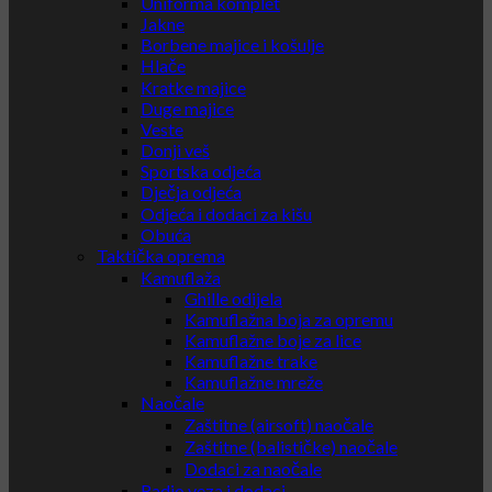
Uniforma komplet
Jakne
Borbene majice i košulje
Hlače
Kratke majice
Duge majice
Veste
Donji veš
Sportska odjeća
Dječja odjeća
Odjeća i dodaci za kišu
Obuća
Taktička oprema
Kamuflaža
Ghille odijela
Kamuflažna boja za opremu
Kamuflažne boje za lice
Kamuflažne trake
Kamuflažne mreže
Naočale
Zaštitne (airsoft) naočale
Zaštitne (balističke) naočale
Dodaci za naočale
Radio veza i dodaci