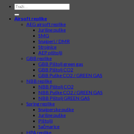
Airsoft replike
AEG airsoft replike
Jurišne puške
SMG
Snajperi / DMR
Strojnice
AEP pištolji
GBB replike
GBB Pištolj green gas
GBB Pištolj CO2
GBB Puške CO2 / GREEN GAS
NBB replike
NBB Pištolj CO2
NBB Puške CO2 / GREEN GAS
NBB Pištolj GREEN GAS
Spring replike
Snajperske puške
Jurišne puške
Pištolji
Sačmarice
HPA replike