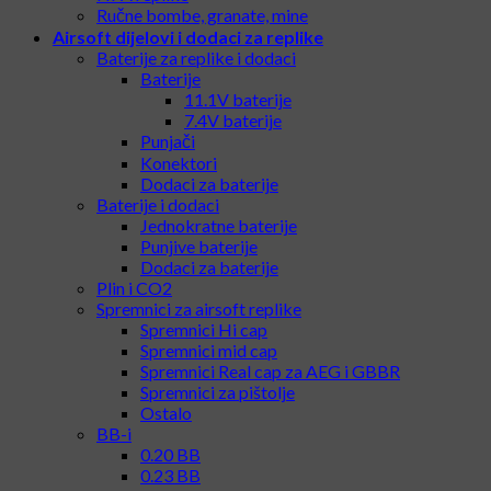
Ručne bombe, granate, mine
Airsoft dijelovi i dodaci za replike
Baterije za replike i dodaci
Baterije
11.1V baterije
7.4V baterije
Punjači
Konektori
Dodaci za baterije
Baterije i dodaci
Jednokratne baterije
Punjive baterije
Dodaci za baterije
Plin i CO2
Spremnici za airsoft replike
Spremnici Hi cap
Spremnici mid cap
Spremnici Real cap za AEG i GBBR
Spremnici za pištolje
Ostalo
BB-i
0.20 BB
0.23 BB