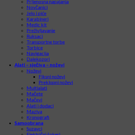
Prijenosna napajanja
Novčanici
Jelo i piće
Karabineri
Medic kit
Preživljavanje
Ruksaci
Transportne torbe
Torbice
Navigacija
Dalekozori
Alati – sječiva – noževi
Noževi
Fiksni noževi
Preklopni noževi
Multialati
Mačete
Mačevi
Alati i dodaci
Maziva
Kronografi
Samoobrana
Suzavci
Električni šokeri