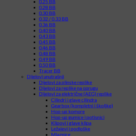
0.25 BB
0.28 BB
0.30 BB
0.32 / 0.33 BB
0.36 BB
0.40 BB
0.43 BB
0.45 BB
0.46 BB
0.48 BB
0.49 BB
0.50 BB
Tracer BB
Dijelovi unutrašnji
Dijelovi za plinske replike
Dijelovi za replike na oprugu
Dijelovi za električne (AEG) replike
Cilindri i glave cilindra
Gearbox (kompletni i školjke)
Hop-up komore
Hop-up gumice i potisnici
Klipovi i glave klipa
Ležajevi i podloške
Mlaznice