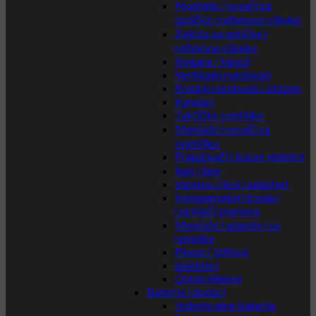
Montaže / nosači za
optičke i refleksne ciljnike
Zaštita za optičke i
refleksne ciljnike
Nogare / bipod
Vertikalni rukohvati
Prednji rukohvati / obloge
Kundaci
Taktičke svjetiljke
Montaže i nosači za
svjetiljke
Prigušivači i tracer jedinice
Rail / šine
Vanjske cijevi i adapteri
Kompenzatori trzaja i
razbijači plamena
Montaže i adapteri za
remnike
Pinovi / štiftovi
Selektori
Ostali dijelovi
Baterije i dodaci
Jednokratne baterije