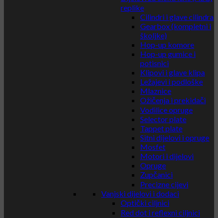
replike
Cilindri i glave cilindra
Gearbox (kompletni i
školjke)
Hop-up komore
Hop-up gumice i
potisnici
Klipovi i glave klipa
Ležajevi i podloške
Mlaznice
Ožičenja i prekidači
Vodilice opruge
Selector plate
Tappet plate
Sitni dijelovi i opruge
Mosfet
Motori i dijelovi
Opruge
Zupčanici
Precizne cijevi
Vanjski dijelovi i dodaci
Optički ciljnici
Red dot i reflexni ciljnici