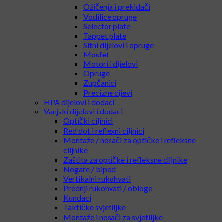
Ožičenja i prekidači
Vodilice opruge
Selector plate
Tappet plate
Sitni dijelovi i opruge
Mosfet
Motori i dijelovi
Opruge
Zupčanici
Precizne cijevi
HPA dijelovi i dodaci
Vanjski dijelovi i dodaci
Optički ciljnici
Red dot i reflexni ciljnici
Montaže / nosači za optičke i refleksne
ciljnike
Zaštita za optičke i refleksne ciljnike
Nogare / bipod
Vertikalni rukohvati
Prednji rukohvati / obloge
Kundaci
Taktičke svjetiljke
Montaže i nosači za svjetiljke