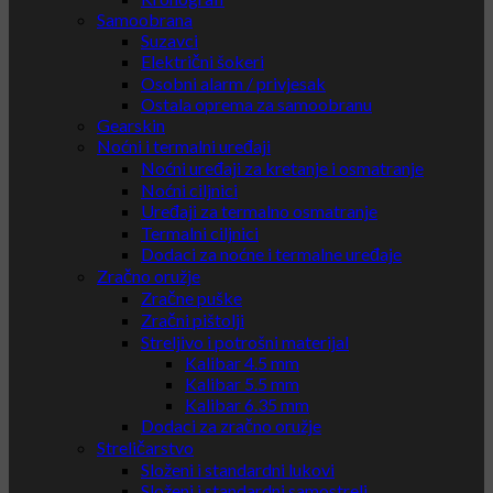
Samoobrana
Suzavci
Električni šokeri
Osobni alarm / privjesak
Ostala oprema za samoobranu
Gearskin
Noćni i termalni uređaji
Noćni uređaji za kretanje i osmatranje
Noćni ciljnici
Uređaji za termalno osmatranje
Termalni ciljnici
Dodaci za noćne i termalne uređaje
Zračno oružje
Zračne puške
Zračni pištolji
Streljivo i potrošni materijal
Kalibar 4.5 mm
Kalibar 5.5 mm
Kalibar 6.35 mm
Dodaci za zračno oružje
Streličarstvo
Složeni i standardni lukovi
Složeni i standardni samostreli