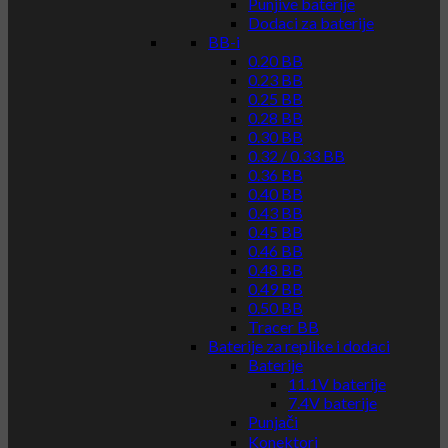
Punjive baterije
Dodaci za baterije
BB-i
0.20 BB
0.23 BB
0.25 BB
0.28 BB
0.30 BB
0.32 / 0.33 BB
0.36 BB
0.40 BB
0.43 BB
0.45 BB
0.46 BB
0.48 BB
0.49 BB
0.50 BB
Tracer BB
Baterije za replike i dodaci
Baterije
11.1V baterije
7.4V baterije
Punjači
Konektori