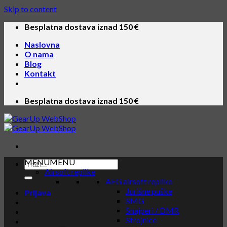
Skip to content
Besplatna dostava iznad 150 €
Naslovna
O nama
Blog
Kontakt
Besplatna dostava iznad 150 €
MENU
MENU
Airsoft replike
AEG airsoft replike
Jurišne puške
Prijava
SMG
Snajperi / DMR
Strojnice