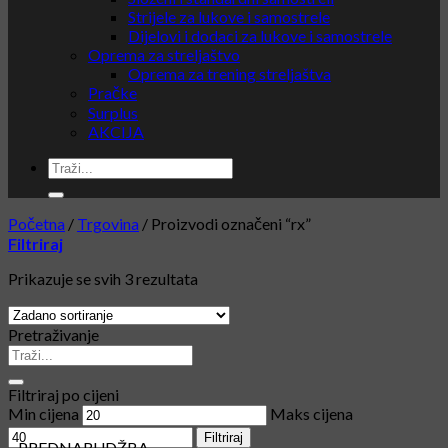
Strijele za lukove i samostrele
Dijelovi i dodaci za lukove i samostrele
Oprema za streljaštvo
Oprema za trening streljaštva
Pračke
Surplus
AKCIJA
Početna
/
Trgovina
/
Proizvodi označeni “rx”
Filtriraj
Prikazuje se svih 3 rezultata
Pretraživanje
Filtriraj po cijeni
Min cijena
Maks cijena
Filtriraj
PREDNARUDŽBA