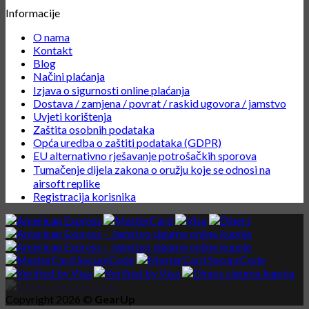
Informacije
O nama
Kontakt
Blog
Načini plaćanja
Izjava o sigurnosti online plaćanja
Dostava / zamjena / povrat / raskid ugovora / jamstvo
Uvjeti korištenja
Zaštita osobnih podataka
Opća uredba o zaštiti podataka (GDPR)
EU alternativno rješavanje potrošačkih sporova
Tumačenje dijela zakona o oružju koje se odnosi na
airsoft replike
Registracija korisnika
Copyright 2026 ©
GearUp