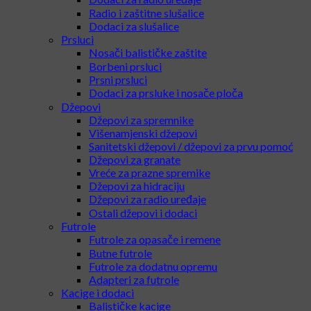
Radio i zaštitne slušalice
Dodaci za slušalice
Prsluci
Nosači balističke zaštite
Borbeni prsluci
Prsni prsluci
Dodaci za prsluke i nosače ploča
Džepovi
Džepovi za spremnike
Višenamjenski džepovi
Sanitetski džepovi / džepovi za prvu pomoć
Džepovi za granate
Vreće za prazne spremike
Džepovi za hidraciju
Džepovi za radio uređaje
Ostali džepovi i dodaci
Futrole
Futrole za opasače i remene
Butne futrole
Futrole za dodatnu opremu
Adapteri za futrole
Kacige i dodaci
Balističke kacige