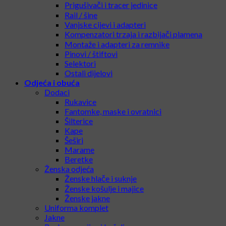
Prigušivači i tracer jedinice
Rail / šine
Vanjske cijevi i adapteri
Kompenzatori trzaja i razbijači plamena
Montaže i adapteri za remnike
Pinovi / štiftovi
Selektori
Ostali dijelovi
Odjeća i obuća
Dodaci
Rukavice
Fantomke, maske i ovratnici
Šilterice
Kape
Šeširi
Marame
Beretke
Ženska odjeća
Ženske hlače i suknje
Ženske košulje i majice
Ženske jakne
Uniforma komplet
Jakne