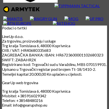
Podaci o tvrtki
LineUp d.o.o.
Za trgovinu, proizvodnju i usluge
Trg kralja Tomislava 6, 48000 Koprivnica
OIB / VAT: HR40680335683
ZAGREBAČKA BANKA: IBAN: HR6723600001102680323
SWIFT: ZABAHR2X
Registrirano kod: Trgovački sud u Varaždinu, MBS 070159931.
Upisano u Trgovački registar pod brojem Tt-18/1410-2.
Temeljni kapital 20.000,00 Kn uplaćen u cijelosti.
GearUp web trgovina
Trg kralja Tomislava 6, 48000 Koprivnica
Mobitel: +385916029342
Telefon: +38548480216
Email: info@gearupshop.eu