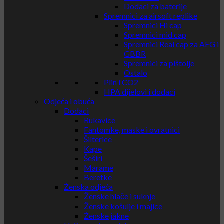
Dodaci za baterije
Spremnici za airsoft replike
Spremnici Hi cap
Spremnici mid cap
Spremnici Real cap za AEG i
GBBR
Spremnici za pištolje
Ostalo
Plin i CO2
HPA dijelovi i dodaci
Odjeća i obuća
Dodaci
Rukavice
Fantomke, maske i ovratnici
Šilterice
Kape
Šeširi
Marame
Beretke
Ženska odjeća
Ženske hlače i suknje
Ženske košulje i majice
Ženske jakne