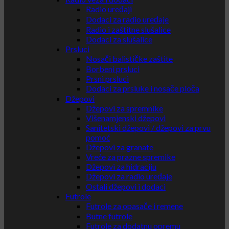
Radio uređaji
Dodaci za radio uređaje
Radio i zaštitne slušalice
Dodaci za slušalice
Prsluci
Nosači balističke zaštite
Borbeni prsluci
Prsni prsluci
Dodaci za prsluke i nosače ploča
Džepovi
Džepovi za spremnike
Višenamjenski džepovi
Sanitetski džepovi / džepovi za prvu
pomoć
Džepovi za granate
Vreće za prazne spremike
Džepovi za hidraciju
Džepovi za radio uređaje
Ostali džepovi i dodaci
Futrole
Futrole za opasače i remene
Butne futrole
Futrole za dodatnu opremu