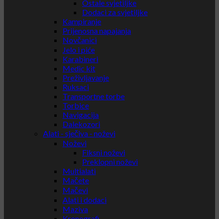
Ostale svjetiljke
Dodaci za svjetiljke
Kampiranje
Prijenosna napajanja
Novčanici
Jelo i piće
Karabineri
Medic kit
Preživljavanje
Ruksaci
Transportne torbe
Torbice
Navigacija
Dalekozori
Alati - sječiva - noževi
Noževi
Fiksni noževi
Preklopni noževi
Multialati
Mačete
Mačevi
Alati i dodaci
Maziva
Kronografi