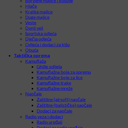
Borbene majice i košulje
Hlače
Kratke majice
Duge majice
Veste
Donji veš
Sportska odjeća
Dječja odjeća
Odjeća i dodaci za kišu
Obuća
Taktička oprema
Kamuflaža
Ghille odijela
Kamuflažna boja za opremu
Kamuflažne boje za lice
Kamuflažne trake
Kamuflažne mreže
Naočale
Zaštitne (airsoft) naočale
Zaštitne (balističke) naočale
Dodaci za naočale
Radio veza i dodaci
Radio uređaji
Dodaci za radio uređaje