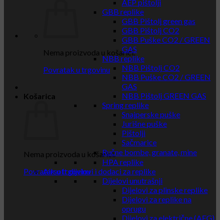
AEP pištolji
GBB replike
GBB Pištolj green gas
GBB Pištolj CO2
GBB Puške CO2 / GREEN
GAS
Nema proizvoda u košarici.
NBB replike
NBB Pištolj CO2
Povratak u trgovinu
NBB Puške CO2 / GREEN
GAS
NBB Pištolj GREEN GAS
Košarica
Spring replike
Snajperske puške
Jurišne puške
Pištolji
Sačmarice
Ručne bombe, granate, mine
Nema proizvoda u košarici.
HPA replike
Povratak u trgovinu
Airsoft dijelovi i dodaci za replike
Dijelovi unutrašnji
Dijelovi za plinske replike
Dijelovi za replike na
oprugu
Dijelovi za električne (AEG)