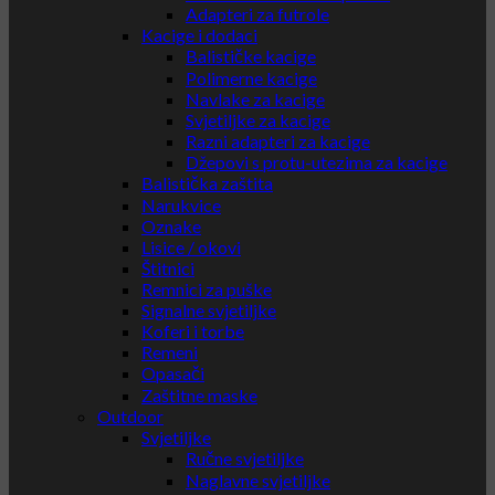
Adapteri za futrole
Kacige i dodaci
Balističke kacige
Polimerne kacige
Navlake za kacige
Svjetiljke za kacige
Razni adapteri za kacige
Džepovi s protu-utezima za kacige
Balistička zaštita
Narukvice
Oznake
Lisice / okovi
Štitnici
Remnici za puške
Signalne svjetiljke
Koferi i torbe
Remeni
Opasači
Zaštitne maske
Outdoor
Svjetiljke
Ručne svjetiljke
Naglavne svjetiljke