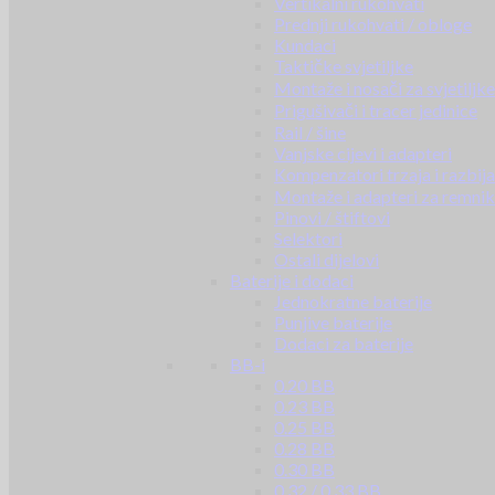
Vertikalni rukohvati
Prednji rukohvati / obloge
Kundaci
Taktičke svjetiljke
Montaže i nosači za svjetiljke
Prigušivači i tracer jedinice
Rail / šine
Vanjske cijevi i adapteri
Kompenzatori trzaja i razbij
Montaže i adapteri za remni
Pinovi / štiftovi
Selektori
Ostali dijelovi
Baterije i dodaci
Jednokratne baterije
Punjive baterije
Dodaci za baterije
BB-i
0.20 BB
0.23 BB
0.25 BB
0.28 BB
0.30 BB
0.32 / 0.33 BB