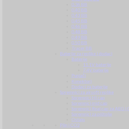
0.36 BB
0.40 BB
0.43 BB
0.45 BB
0.46 BB
0.48 BB
0.49 BB
0.50 BB
Tracer BB
Baterije za replike i dodaci
Baterije
11.1V baterije
7.4V baterije
Punjači
Konektori
Dodaci za baterije
Spremnici za airsoft replike
Spremnici Hi cap
Spremnici mid cap
Spremnici Real cap za AEG i
Spremnici za pištolje
Ostalo
Plin i CO2