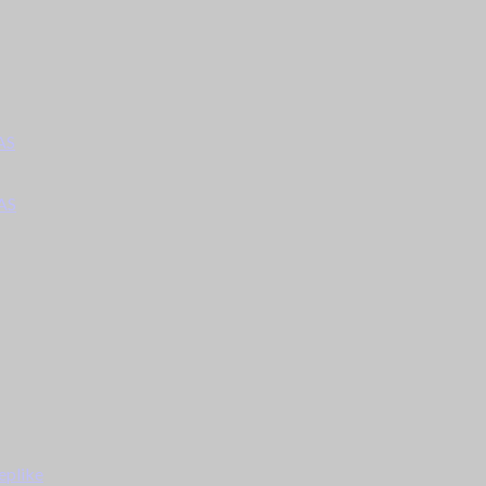
AS
AS
eplike