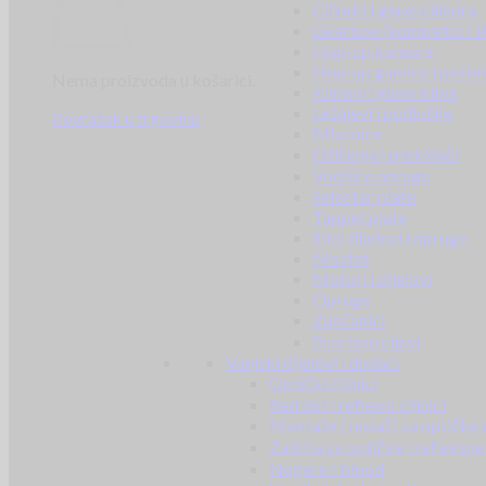
Cilindri i glave cilindra
Gearbox (kompletni i š
Hop-up komore
Hop-up gumice i potisn
Nema proizvoda u košarici.
Klipovi i glave klipa
Ležajevi i podloške
Povratak u trgovinu
Mlaznice
Ožičenja i prekidači
Vodilice opruge
Selector plate
Tappet plate
Sitni dijelovi i opruge
Mosfet
Motori i dijelovi
Opruge
Zupčanici
Precizne cijevi
Vanjski dijelovi i dodaci
Optički ciljnici
Red dot i reflexni ciljnici
Montaže / nosači za optičke i 
Zaštita za optičke i refleksne 
Nogare / bipod