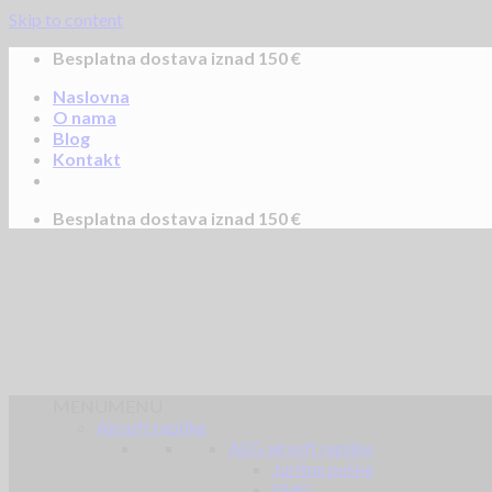
Skip to content
Besplatna dostava iznad 150 €
Naslovna
O nama
Blog
Kontakt
Besplatna dostava iznad 150 €
MENU
MENU
Airsoft replike
AEG airsoft replike
Jurišne puške
SMG