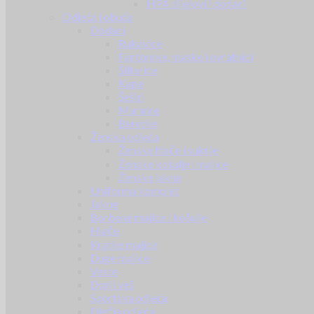
HPA dijelovi i dodaci
Odjeća i obuća
Dodaci
Rukavice
Fantomke, maske i ovratnici
Šilterice
Kape
Šeširi
Marame
Beretke
Ženska odjeća
Ženske hlače i suknje
Ženske košulje i majice
Ženske jakne
Uniforma komplet
Jakne
Borbene majice i košulje
Hlače
Kratke majice
Duge majice
Veste
Donji veš
Sportska odjeća
Dječja odjeća