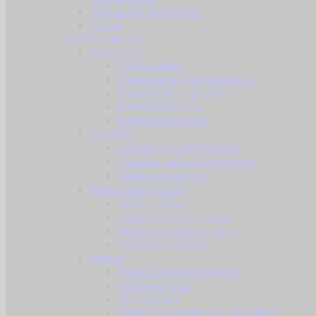
Odjeća i dodaci za kišu
Obuća
Taktička oprema
Kamuflaža
Ghille odijela
Kamuflažna boja za opremu
Kamuflažne boje za lice
Kamuflažne trake
Kamuflažne mreže
Naočale
Zaštitne (airsoft) naočale
Zaštitne (balističke) naočale
Dodaci za naočale
Radio veza i dodaci
Radio uređaji
Dodaci za radio uređaje
Radio i zaštitne slušalice
Dodaci za slušalice
Prsluci
Nosači balističke zaštite
Borbeni prsluci
Prsni prsluci
Dodaci za prsluke i nosače ploča