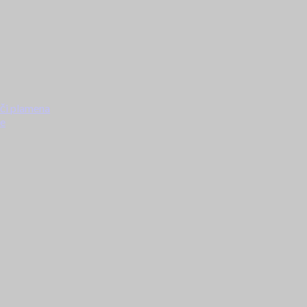
ači plamena
ke