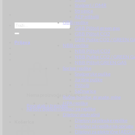
Snajperi / DMR
Strojnice
AEP pištolji
GBB replike
GBB Pištolj green gas
GBB Pištolj CO2
GBB Puške CO2 / GREEN G
Prijava
NBB replike
NBB Pištolj CO2
NBB Puške CO2 / GREEN G
NBB Pištolj GREEN GAS
Spring replike
Snajperske puške
Jurišne puške
Pištolji
Sačmarice
Nema proizvoda u košarici.
Ručne bombe, granate, mine
HPA replike
Povratak u trgovinu
Airsoft dijelovi i dodaci za replike
Dijelovi unutrašnji
Dijelovi za plinske replike
Košarica
Dijelovi za replike na oprugu
Dijelovi za električne (AEG) r