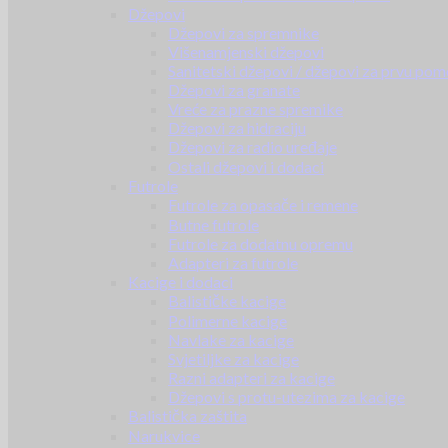
Džepovi
Džepovi za spremnike
Višenamjenski džepovi
Sanitetski džepovi / džepovi za prvu pom
Džepovi za granate
Vreće za prazne spremike
Džepovi za hidraciju
Džepovi za radio uređaje
Ostali džepovi i dodaci
Futrole
Futrole za opasače i remene
Butne futrole
Futrole za dodatnu opremu
Adapteri za futrole
Kacige i dodaci
Balističke kacige
Polimerne kacige
Navlake za kacige
Svjetiljke za kacige
Razni adapteri za kacige
Džepovi s protu-utezima za kacige
Balistička zaštita
Narukvice