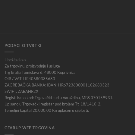
PODACI O TVRTKI
LineUp d.o.o.
Za trgovinu, proizvodnju i usluge
Trg kralja Tomislava 6, 48000 Koprivnica
OIB / VAT: HR40680335683
ZAGREBAČKA BANKA: IBAN: HR6723600001102680323
SWIFT: ZABAHR2X
Registrirano kod: Trgovački sud u Varaždinu, MBS 070159931.
Upisano u Trgovački registar pod brojem Tt-18/1410-2.
Temeljni kapital 20.000,00 Kn uplaćen u cijelosti.
GEARUP WEB TRGOVINA