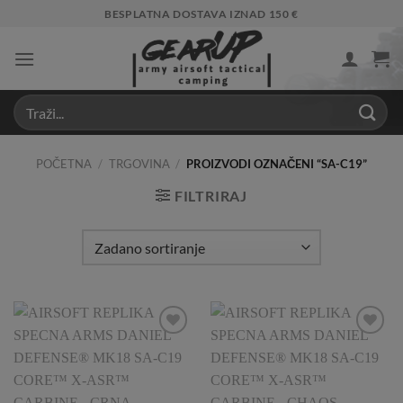
Skip
BESPLATNA DOSTAVA IZNAD 150 €
to
content
POČETNA
/
TRGOVINA
/
PROIZVODI OZNAČENI “SA-C19”
FILTRIRAJ
Add to
Add to
Wishlist
Wishlist