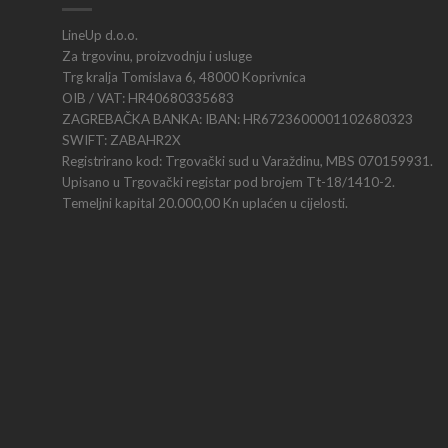
LineUp d.o.o.
Za trgovinu, proizvodnju i usluge
Trg kralja Tomislava 6, 48000 Koprivnica
OIB / VAT: HR40680335683
ZAGREBAČKA BANKA: IBAN: HR6723600001102680323
SWIFT: ZABAHR2X
Registrirano kod: Trgovački sud u Varaždinu, MBS 070159931.
Upisano u Trgovački registar pod brojem Tt-18/1410-2.
Temeljni kapital 20.000,00 Kn uplaćen u cijelosti.