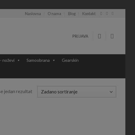
Naslovna
O nama
Blog
Kontakt
PRIJAVA
 - noževi
Samoobrana
Gearskin
e jedan rezultat