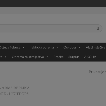
Odjeća i obuća
Taktička oprema
Outdoor
Alati - sječiva
vo
Oprema za streljaštvo
Pračke
Surplus
AKCIJA
Prikazuje s
Add to
Wishlist