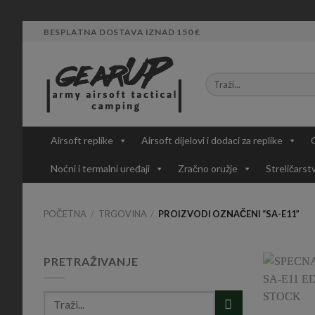
Skip
BESPLATNA DOSTAVA IZNAD 150 €
to
content
Airsoft replike
Airsoft dijelovi i dodaci za replike
Noćni i termalni uređaji
Zračno oružje
Streličarst
POČETNA
/
TRGOVINA
/
PROIZVODI OZNAČENI “SA-E11”
PRETRAŽIVANJE