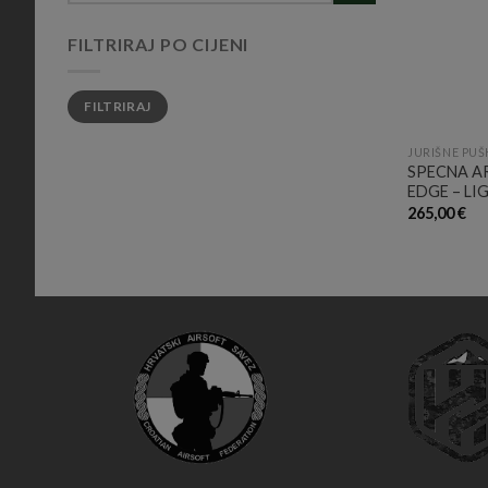
FILTRIRAJ PO CIJENI
Min
Maks
FILTRIRAJ
cijena
cijena
JURIŠNE PUŠ
SPECNA AR
EDGE – LI
265,00
€