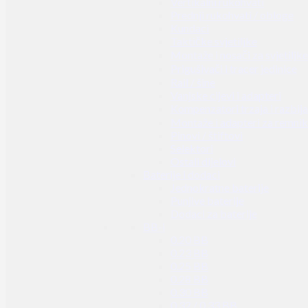
Vertikalni rukohvati
Prednji rukohvati / obloge
Kundaci
Taktičke svjetiljke
Montaže i nosači za svjetiljke
Prigušivači i tracer jedinice
Rail / šine
Vanjske cijevi i adapteri
Kompenzatori trzaja i razbij
Montaže i adapteri za remni
Pinovi / štiftovi
Selektori
Ostali dijelovi
Baterije i dodaci
Jednokratne baterije
Punjive baterije
Dodaci za baterije
BB-i
0.20 BB
0.23 BB
0.25 BB
0.28 BB
0.30 BB
0.32 / 0.33 BB