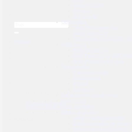
Snajperi / DMR
Strojnice
AEP pištolji
GBB replike
GBB Pištolj green gas
GBB Pištolj CO2
GBB Puške CO2 / GREEN G
Prijava
NBB replike
NBB Pištolj CO2
NBB Puške CO2 / GREEN G
NBB Pištolj GREEN GAS
Spring replike
Snajperske puške
Jurišne puške
Pištolji
Sačmarice
Nema proizvoda u košarici.
Ručne bombe, granate, mine
HPA replike
Povratak u trgovinu
Airsoft dijelovi i dodaci za replike
Dijelovi unutrašnji
Dijelovi za plinske replike
Košarica
Dijelovi za replike na oprugu
Dijelovi za električne (AEG) r