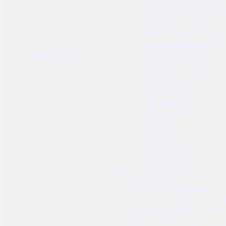
Cilindri i glave cilindra
Gearbox (kompletni i š
Hop-up komore
Hop-up gumice i potisn
Nema proizvoda u košarici.
Klipovi i glave klipa
Ležajevi i podloške
Povratak u trgovinu
Mlaznice
Ožičenja i prekidači
Vodilice opruge
Selector plate
Tappet plate
Sitni dijelovi i opruge
Mosfet
Motori i dijelovi
Opruge
Zupčanici
Precizne cijevi
Vanjski dijelovi i dodaci
Optički ciljnici
Red dot i reflexni ciljnici
Montaže / nosači za optičke i 
Zaštita za optičke i refleksne 
Nogare / bipod