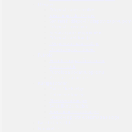
Džepovi
Džepovi za spremnike
Višenamjenski džepovi
Sanitetski džepovi / džepovi za prvu pom
Džepovi za granate
Vreće za prazne spremike
Džepovi za hidraciju
Džepovi za radio uređaje
Ostali džepovi i dodaci
Futrole
Futrole za opasače i remene
Butne futrole
Futrole za dodatnu opremu
Adapteri za futrole
Kacige i dodaci
Balističke kacige
Polimerne kacige
Navlake za kacige
Svjetiljke za kacige
Razni adapteri za kacige
Džepovi s protu-utezima za kacige
Balistička zaštita
Narukvice