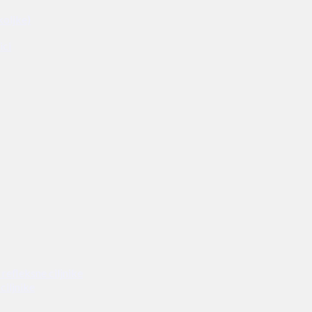
koljke)
ici
refleksne ciljnike
ciljnike