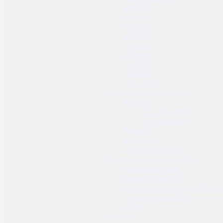
0.36 BB
0.40 BB
0.43 BB
0.45 BB
0.46 BB
0.48 BB
0.49 BB
0.50 BB
Tracer BB
Baterije za replike i dodaci
Baterije
11.1V baterije
7.4V baterije
Punjači
Konektori
Dodaci za baterije
Spremnici za airsoft replike
Spremnici Hi cap
Spremnici mid cap
Spremnici Real cap za AEG i
Spremnici za pištolje
Ostalo
Plin i CO2