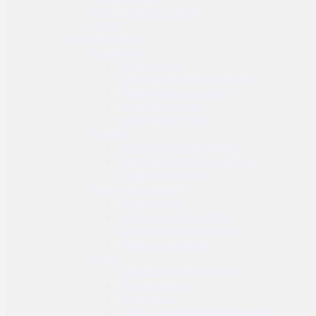
Odjeća i dodaci za kišu
Obuća
Taktička oprema
Kamuflaža
Ghille odijela
Kamuflažna boja za opremu
Kamuflažne boje za lice
Kamuflažne trake
Kamuflažne mreže
Naočale
Zaštitne (airsoft) naočale
Zaštitne (balističke) naočale
Dodaci za naočale
Radio veza i dodaci
Radio uređaji
Dodaci za radio uređaje
Radio i zaštitne slušalice
Dodaci za slušalice
Prsluci
Nosači balističke zaštite
Borbeni prsluci
Prsni prsluci
Dodaci za prsluke i nosače ploča