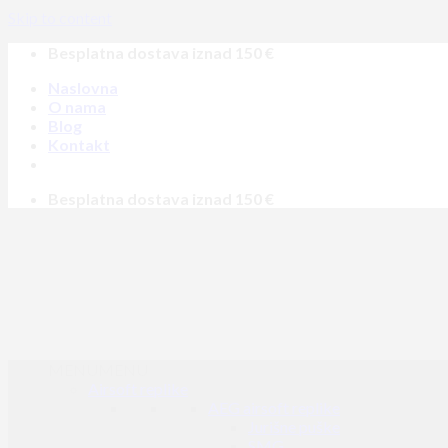
Skip to content
Besplatna dostava iznad 150 €
Naslovna
O nama
Blog
Kontakt
Besplatna dostava iznad 150 €
MENU
MENU
Airsoft replike
AEG airsoft replike
Jurišne puške
SMG