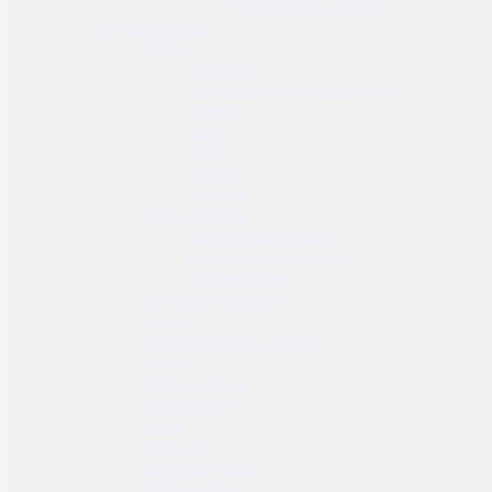
HPA dijelovi i dodaci
Odjeća i obuća
Dodaci
Rukavice
Fantomke, maske i ovratnici
Šilterice
Kape
Šeširi
Marame
Beretke
Ženska odjeća
Ženske hlače i suknje
Ženske košulje i majice
Ženske jakne
Uniforma komplet
Jakne
Borbene majice i košulje
Hlače
Kratke majice
Duge majice
Veste
Donji veš
Sportska odjeća
Dječja odjeća