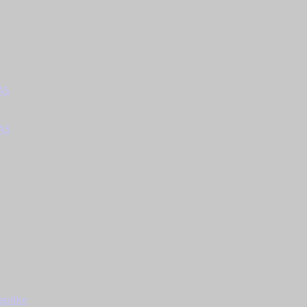
AS
AS
eplike