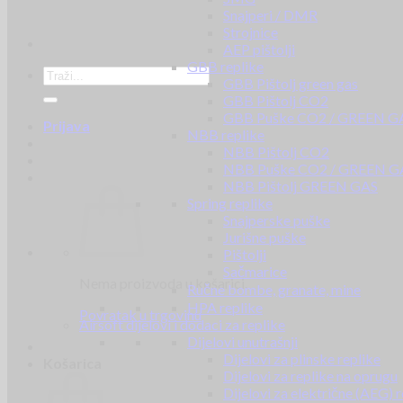
Snajperi / DMR
Strojnice
AEP pištolji
GBB replike
GBB Pištolj green gas
GBB Pištolj CO2
GBB Puške CO2 / GREEN G
Prijava
NBB replike
NBB Pištolj CO2
NBB Puške CO2 / GREEN G
NBB Pištolj GREEN GAS
Spring replike
Snajperske puške
Jurišne puške
Pištolji
Sačmarice
Nema proizvoda u košarici.
Ručne bombe, granate, mine
HPA replike
Povratak u trgovinu
Airsoft dijelovi i dodaci za replike
Dijelovi unutrašnji
Dijelovi za plinske replike
Košarica
Dijelovi za replike na oprugu
Dijelovi za električne (AEG) r