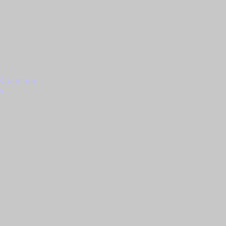
ači plamena
ke