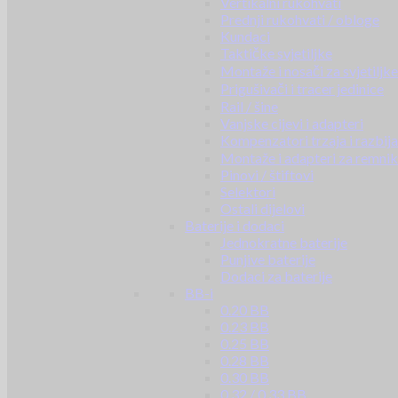
Vertikalni rukohvati
Prednji rukohvati / obloge
Kundaci
Taktičke svjetiljke
Montaže i nosači za svjetiljke
Prigušivači i tracer jedinice
Rail / šine
Vanjske cijevi i adapteri
Kompenzatori trzaja i razbij
Montaže i adapteri za remni
Pinovi / štiftovi
Selektori
Ostali dijelovi
Baterije i dodaci
Jednokratne baterije
Punjive baterije
Dodaci za baterije
BB-i
0.20 BB
0.23 BB
0.25 BB
0.28 BB
0.30 BB
0.32 / 0.33 BB