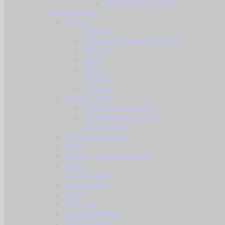
HPA dijelovi i dodaci
Odjeća i obuća
Dodaci
Rukavice
Fantomke, maske i ovratnici
Šilterice
Kape
Šeširi
Marame
Beretke
Ženska odjeća
Ženske hlače i suknje
Ženske košulje i majice
Ženske jakne
Uniforma komplet
Jakne
Borbene majice i košulje
Hlače
Kratke majice
Duge majice
Veste
Donji veš
Sportska odjeća
Dječja odjeća