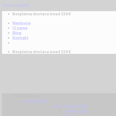
Skip to content
Besplatna dostava iznad 150 €
Naslovna
O nama
Blog
Kontakt
Besplatna dostava iznad 150 €
MENU
MENU
Airsoft replike
AEG airsoft replike
Jurišne puške
SMG