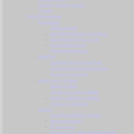
Odjeća i dodaci za kišu
Obuća
Taktička oprema
Kamuflaža
Ghille odijela
Kamuflažna boja za opremu
Kamuflažne boje za lice
Kamuflažne trake
Kamuflažne mreže
Naočale
Zaštitne (airsoft) naočale
Zaštitne (balističke) naočale
Dodaci za naočale
Radio veza i dodaci
Radio uređaji
Dodaci za radio uređaje
Radio i zaštitne slušalice
Dodaci za slušalice
Prsluci
Nosači balističke zaštite
Borbeni prsluci
Prsni prsluci
Dodaci za prsluke i nosače ploča