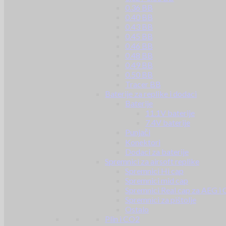
0.36 BB
0.40 BB
0.43 BB
0.45 BB
0.46 BB
0.48 BB
0.49 BB
0.50 BB
Tracer BB
Baterije za replike i dodaci
Baterije
11.1V baterije
7.4V baterije
Punjači
Konektori
Dodaci za baterije
Spremnici za airsoft replike
Spremnici Hi cap
Spremnici mid cap
Spremnici Real cap za AEG i
Spremnici za pištolje
Ostalo
Plin i CO2