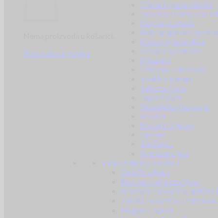
Cilindri i glave cilindra
Gearbox (kompletni i š
Hop-up komore
Hop-up gumice i potisn
Nema proizvoda u košarici.
Klipovi i glave klipa
Ležajevi i podloške
Povratak u trgovinu
Mlaznice
Ožičenja i prekidači
Vodilice opruge
Selector plate
Tappet plate
Sitni dijelovi i opruge
Mosfet
Motori i dijelovi
Opruge
Zupčanici
Precizne cijevi
Vanjski dijelovi i dodaci
Optički ciljnici
Red dot i reflexni ciljnici
Montaže / nosači za optičke i 
Zaštita za optičke i refleksne 
Nogare / bipod