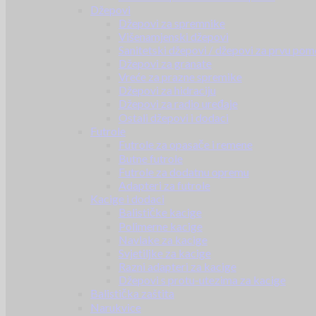
Džepovi
Džepovi za spremnike
Višenamjenski džepovi
Sanitetski džepovi / džepovi za prvu pom
Džepovi za granate
Vreće za prazne spremike
Džepovi za hidraciju
Džepovi za radio uređaje
Ostali džepovi i dodaci
Futrole
Futrole za opasače i remene
Butne futrole
Futrole za dodatnu opremu
Adapteri za futrole
Kacige i dodaci
Balističke kacige
Polimerne kacige
Navlake za kacige
Svjetiljke za kacige
Razni adapteri za kacige
Džepovi s protu-utezima za kacige
Balistička zaštita
Narukvice