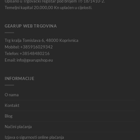
Upisano u Trgovački registar pod brojem Tt-18/1410-2.
Temeljni kapital 20.000,00 Kn uplaćen u cijelosti.
GEARUP WEB TRGOVINA
Trg kralja Tomislava 6, 48000 Koprivnica
Mobitel: +385916029342
Telefon: +38548480216
Email: info@gearupshop.eu
INFORMACIJE
O nama
Kontakt
Blog
Načini plaćanja
Izjava o sigurnosti online plaćanja