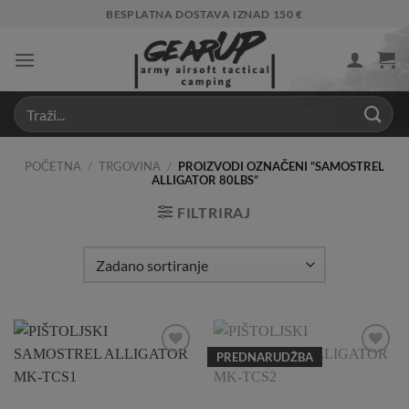
Skip
BESPLATNA DOSTAVA IZNAD 150 €
to
content
POČETNA
/
TRGOVINA
/
PROIZVODI OZNAČENI “SAMOSTREL
ALLIGATOR 80LBS”
FILTRIRAJ
PREDNARUDŽBA
Add to
Add to
Wishlist
Wishlist