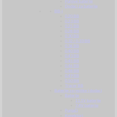
Punjive baterije
Dodaci za baterije
BB-i
0.20 BB
0.23 BB
0.25 BB
0.28 BB
0.30 BB
0.32 / 0.33 BB
0.36 BB
0.40 BB
0.43 BB
0.45 BB
0.46 BB
0.48 BB
0.49 BB
0.50 BB
Tracer BB
Baterije za replike i dodaci
Baterije
11.1V baterije
7.4V baterije
Punjači
Konektori