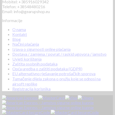
Mobitel: +385916029342
Telefon: +38548480216
Email: info@gearupshop.eu
Informacije
O nama
Kontakt
Blog
Načini plaćanja
Izjava o sigurnosti online plaćanja
Dostava / zamjena / povrat / raskid ugovora / jamstvo
Uvjeti korištenja
Zaštita osobnih podataka
Opća uredba o zaštiti podataka (GDPR)
EU alternativno rješavanje potrošačkih sporova
Tumačenje dijela zakona o oružju koje se odnosi na
airsoft replike
Registracija korisnika