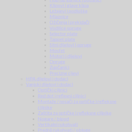
Klipovi i glave klipa
Ležajevi i podloške
Mlaznice
Ožičenja i prekidači
Vodilice opruge
Selector plate
Tappet plate
Sitni dijelovi i opruge
Mosfet
Motori i dijelovi
Opruge
Zupčanici
Precizne cijevi
HPA dijelovi i dodaci
Vanjski dijelovi i dodaci
Optički ciljnici
Red dot i reflexni ciljnici
Montaže / nosači za optičke i refleksne
ciljnike
Zaštita za optičke i refleksne ciljnike
Nogare / bipod
Vertikalni rukohvati
Prednji rukohvati / obloge