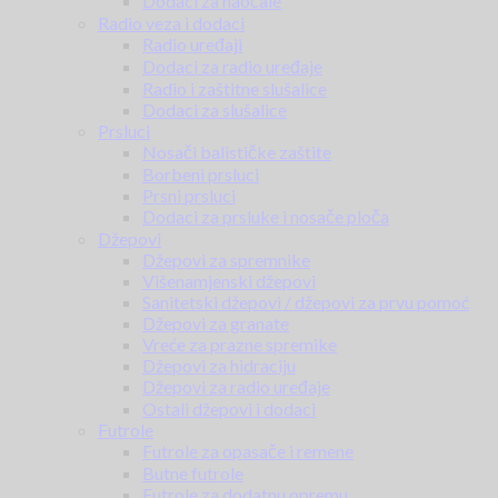
Dodaci za naočale
Radio veza i dodaci
Radio uređaji
Dodaci za radio uređaje
Radio i zaštitne slušalice
Dodaci za slušalice
Prsluci
Nosači balističke zaštite
Borbeni prsluci
Prsni prsluci
Dodaci za prsluke i nosače ploča
Džepovi
Džepovi za spremnike
Višenamjenski džepovi
Sanitetski džepovi / džepovi za prvu pomoć
Džepovi za granate
Vreće za prazne spremike
Džepovi za hidraciju
Džepovi za radio uređaje
Ostali džepovi i dodaci
Futrole
Futrole za opasače i remene
Butne futrole
Futrole za dodatnu opremu