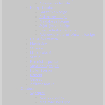
Adapteri za futrole
Kacige i dodaci
Balističke kacige
Polimerne kacige
Navlake za kacige
Svjetiljke za kacige
Razni adapteri za kacige
Džepovi s protu-utezima za kacige
Balistička zaštita
Narukvice
Oznake
Lisice / okovi
Štitnici
Remnici za puške
Signalne svjetiljke
Koferi i torbe
Remeni
Opasači
Zaštitne maske
Outdoor
Svjetiljke
Ručne svjetiljke
Naglavne svjetiljke