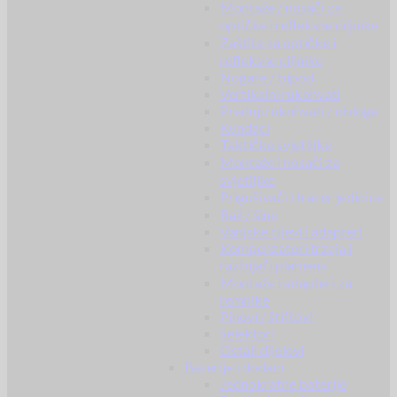
Montaže / nosači za
optičke i refleksne ciljnike
Zaštita za optičke i
refleksne ciljnike
Nogare / bipod
Vertikalni rukohvati
Prednji rukohvati / obloge
Kundaci
Taktičke svjetiljke
Montaže i nosači za
svjetiljke
Prigušivači i tracer jedinice
Rail / šine
Vanjske cijevi i adapteri
Kompenzatori trzaja i
razbijači plamena
Montaže i adapteri za
remnike
Pinovi / štiftovi
Selektori
Ostali dijelovi
Baterije i dodaci
Jednokratne baterije