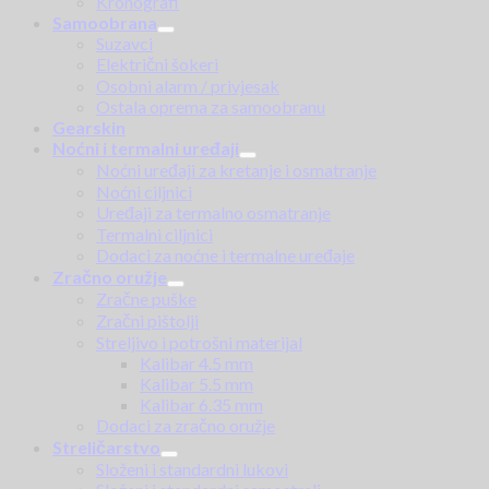
Kronografi
Samoobrana
Suzavci
Električni šokeri
Osobni alarm / privjesak
Ostala oprema za samoobranu
Gearskin
Noćni i termalni uređaji
Noćni uređaji za kretanje i osmatranje
Noćni ciljnici
Uređaji za termalno osmatranje
Termalni ciljnici
Dodaci za noćne i termalne uređaje
Zračno oružje
Zračne puške
Zračni pištolji
Streljivo i potrošni materijal
Kalibar 4.5 mm
Kalibar 5.5 mm
Kalibar 6.35 mm
Dodaci za zračno oružje
Streličarstvo
Složeni i standardni lukovi