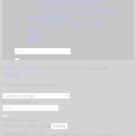
Strijele za lukove i samostrele
Dijelovi i dodaci za lukove i samostrele
Oprema za streljaštvo
Oprema za trening streljaštva
Pračke
Surplus
AKCIJA
Početna
/
Trgovina
/
Proizvodi označeni “scope set”
Filtriraj
Prikazuje se jedan rezultat
Pretraživanje
Filtriraj po cijeni
Min cijena
Maks cijena
Filtriraj
Cijena:
10 €
—
20 €
PO NARUDŽBI NA UPIT! OSOBNO PREUZIMANJE!