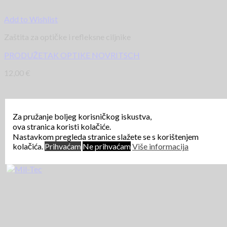
Add to Wishlist
Zaštita za optičke i refleksne ciljnike
PRODUŽETAK OPTIKE NOVRITSCH
12,00
€
Za pružanje boljeg korisničkog iskustva,
ova stranica koristi kolačiće.
Nastavkom pregleda stranice slažete se s korištenjem
kolačića.
Prihvaćam
Ne prihvaćam
Više informacija