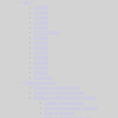
BB-i
0.20 BB
0.23 BB
0.25 BB
0.28 BB
0.30 BB
0.32 / 0.33 BB
0.36 BB
0.40 BB
0.43 BB
0.45 BB
0.46 BB
0.48 BB
0.49 BB
0.50 BB
Tracer BB
Dijelovi unutrašnji
Dijelovi za plinske replike
Dijelovi za replike na oprugu
Dijelovi za električne (AEG) replike
Cilindri i glave cilindra
Gearbox (kompletni i školjke)
Hop-up komore
Hop-up gumice i potisnici