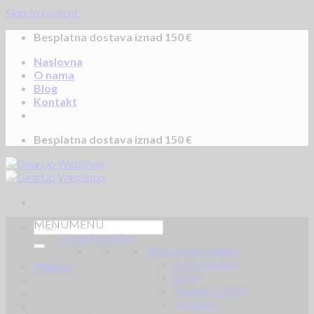
Skip to content
Besplatna dostava iznad 150 €
Naslovna
O nama
Blog
Kontakt
Besplatna dostava iznad 150 €
MENU
MENU
Airsoft replike
AEG airsoft replike
Jurišne puške
Prijava
SMG
Snajperi / DMR
Strojnice