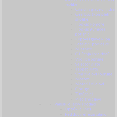
replike
Cilindri i glave cilindra
Gearbox (kompletni i
školjke)
Hop-up komore
Hop-up gumice i
potisnici
Klipovi i glave klipa
Ležajevi i podloške
Mlaznice
Ožičenja i prekidači
Vodilice opruge
Selector plate
Tappet plate
Sitni dijelovi i opruge
Mosfet
Motori i dijelovi
Opruge
Zupčanici
Precizne cijevi
Vanjski dijelovi i dodaci
Optički ciljnici
Red dot i reflexni ciljnici