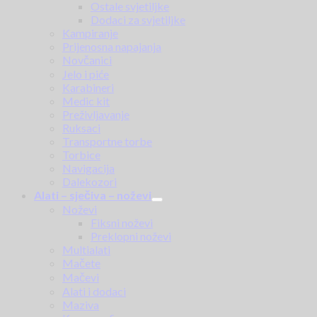
Ostale svjetiljke
Dodaci za svjetiljke
Kampiranje
Prijenosna napajanja
Novčanici
Jelo i piće
Karabineri
Medic kit
Preživljavanje
Ruksaci
Transportne torbe
Torbice
Navigacija
Dalekozori
Alati – sječiva – noževi
Noževi
Fiksni noževi
Preklopni noževi
Multialati
Mačete
Mačevi
Alati i dodaci
Maziva