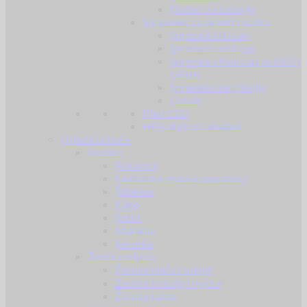
Dodaci za baterije
Spremnici za airsoft replike
Spremnici Hi cap
Spremnici mid cap
Spremnici Real cap za AEG i
GBBR
Spremnici za pištolje
Ostalo
Plin i CO2
HPA dijelovi i dodaci
Odjeća i obuća
Dodaci
Rukavice
Fantomke, maske i ovratnici
Šilterice
Kape
Šeširi
Marame
Beretke
Ženska odjeća
Ženske hlače i suknje
Ženske košulje i majice
Ženske jakne