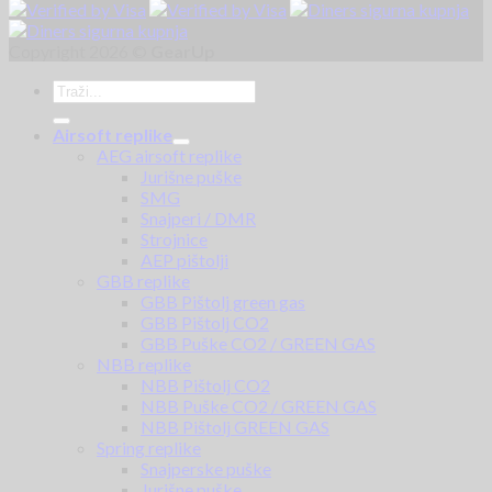
Copyright 2026 ©
GearUp
Airsoft replike
AEG airsoft replike
Jurišne puške
SMG
Snajperi / DMR
Strojnice
AEP pištolji
GBB replike
GBB Pištolj green gas
GBB Pištolj CO2
GBB Puške CO2 / GREEN GAS
NBB replike
NBB Pištolj CO2
NBB Puške CO2 / GREEN GAS
NBB Pištolj GREEN GAS
Spring replike
Snajperske puške
Jurišne puške