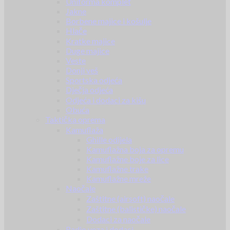
Uniforma komplet
Jakne
Borbene majice i košulje
Hlače
Kratke majice
Duge majice
Veste
Donji veš
Sportska odjeća
Dječja odjeća
Odjeća i dodaci za kišu
Obuća
Taktička oprema
Kamuflaža
Ghille odijela
Kamuflažna boja za opremu
Kamuflažne boje za lice
Kamuflažne trake
Kamuflažne mreže
Naočale
Zaštitne (airsoft) naočale
Zaštitne (balističke) naočale
Dodaci za naočale
Radio veza i dodaci