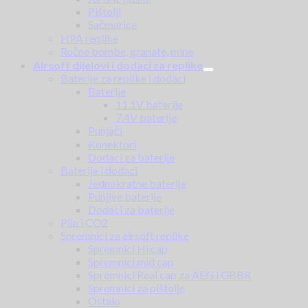
Pištolji
Sačmarice
HPA replike
Ručne bombe, granate, mine
Airsoft dijelovi i dodaci za replike
Baterije za replike i dodaci
Baterije
11.1V baterije
7.4V baterije
Punjači
Konektori
Dodaci za baterije
Baterije i dodaci
Jednokratne baterije
Punjive baterije
Dodaci za baterije
Plin i CO2
Spremnici za airsoft replike
Spremnici Hi cap
Spremnici mid cap
Spremnici Real cap za AEG i GBBR
Spremnici za pištolje
Ostalo