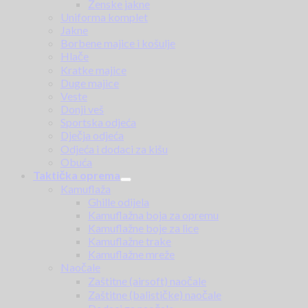
Ženske jakne
Uniforma komplet
Jakne
Borbene majice i košulje
Hlače
Kratke majice
Duge majice
Veste
Donji veš
Sportska odjeća
Dječja odjeća
Odjeća i dodaci za kišu
Obuća
Taktička oprema
Kamuflaža
Ghille odijela
Kamuflažna boja za opremu
Kamuflažne boje za lice
Kamuflažne trake
Kamuflažne mreže
Naočale
Zaštitne (airsoft) naočale
Zaštitne (balističke) naočale