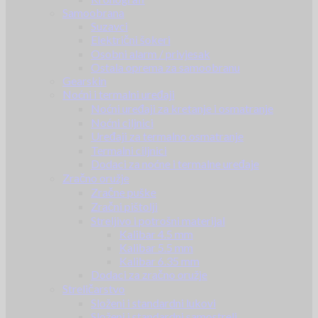
Samoobrana
Suzavci
Električni šokeri
Osobni alarm / privjesak
Ostala oprema za samoobranu
Gearskin
Noćni i termalni uređaji
Noćni uređaji za kretanje i osmatranje
Noćni ciljnici
Uređaji za termalno osmatranje
Termalni ciljnici
Dodaci za noćne i termalne uređaje
Zračno oružje
Zračne puške
Zračni pištolji
Streljivo i potrošni materijal
Kalibar 4.5 mm
Kalibar 5.5 mm
Kalibar 6.35 mm
Dodaci za zračno oružje
Streličarstvo
Složeni i standardni lukovi
Složeni i standardni samostreli