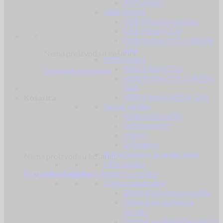
AEP pištolji
GBB replike
GBB Pištolj green gas
GBB Pištolj CO2
GBB Puške CO2 / GREEN
GAS
Nema proizvoda u košarici.
NBB replike
NBB Pištolj CO2
Povratak u trgovinu
NBB Puške CO2 / GREEN
GAS
NBB Pištolj GREEN GAS
Košarica
Spring replike
Snajperske puške
Jurišne puške
Pištolji
Sačmarice
Ručne bombe, granate, mine
Nema proizvoda u košarici.
HPA replike
Povratak u trgovinu
Airsoft dijelovi i dodaci za replike
Dijelovi unutrašnji
Dijelovi za plinske replike
Dijelovi za replike na
oprugu
Dijelovi za električne (AEG)