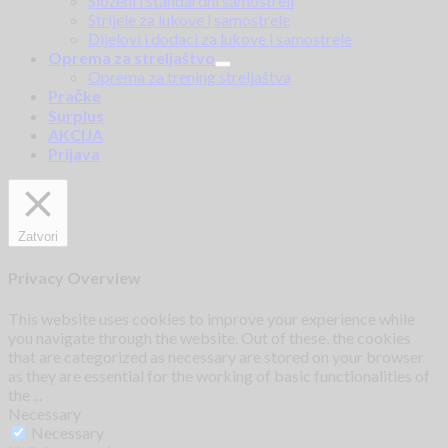
Složeni i standardni samostreli
Strijele za lukove i samostrele
Dijelovi i dodaci za lukove i samostrele
Oprema za streljaštvo
Oprema za trening streljaštva
Pračke
Surplus
AKCIJA
Prijava
Zatvori
Privacy Overview
This website uses cookies to improve your experience while
you navigate through the website. Out of these, the cookies
that are categorized as necessary are stored on your browser
as they are essential for the working of basic functionalities of
the
...
Necessary
Necessary