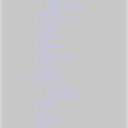
Ostale svjetiljke
Dodaci za svjetiljke
Kampiranje
Prijenosna napajanja
Novčanici
Jelo i piće
Karabineri
Medic kit
Preživljavanje
Ruksaci
Transportne torbe
Torbice
Navigacija
Dalekozori
Alati - sječiva - noževi
Noževi
Fiksni noževi
Preklopni noževi
Multialati
Mačete
Mačevi
Alati i dodaci
Maziva
Kronografi