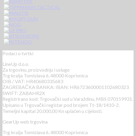
Podaci o tvrtki
LineUp d.o.o.
Za trgovinu, proizvodnju i usluge
Trg kralja Tomislava 6, 48000 Koprivnica
OIB / VAT: HR40680335683
ZAGREBAČKA BANKA: IBAN: HR6723600001102680323
SWIFT: ZABAHR2X
Registrirano kod: Trgovački sud u Varaždinu, MBS 070159931.
Upisano u Trgovački registar pod brojem Tt-18/1410-2.
Temeljni kapital 20.000,00 Kn uplaćen u cijelosti.
GearUp web trgovina
Trg kralja Tomislava 6, 48000 Koprivnica