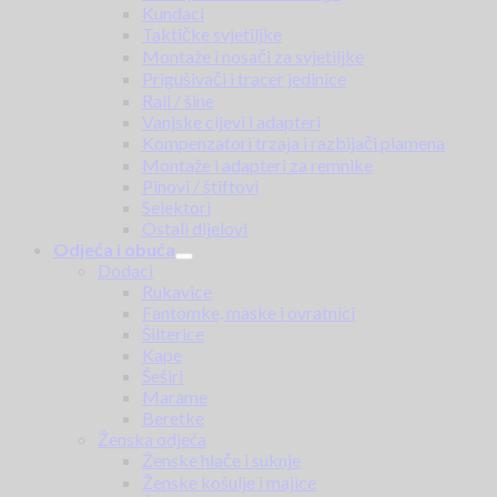
Kundaci
Taktičke svjetiljke
Montaže i nosači za svjetiljke
Prigušivači i tracer jedinice
Rail / šine
Vanjske cijevi i adapteri
Kompenzatori trzaja i razbijači plamena
Montaže i adapteri za remnike
Pinovi / štiftovi
Selektori
Ostali dijelovi
Odjeća i obuća
Dodaci
Rukavice
Fantomke, maske i ovratnici
Šilterice
Kape
Šeširi
Marame
Beretke
Ženska odjeća
Ženske hlače i suknje
Ženske košulje i majice