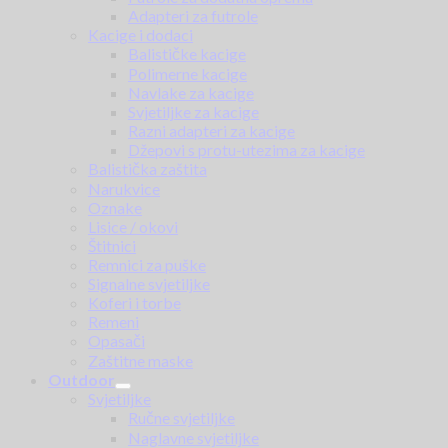
Adapteri za futrole
Kacige i dodaci
Balističke kacige
Polimerne kacige
Navlake za kacige
Svjetiljke za kacige
Razni adapteri za kacige
Džepovi s protu-utezima za kacige
Balistička zaštita
Narukvice
Oznake
Lisice / okovi
Štitnici
Remnici za puške
Signalne svjetiljke
Koferi i torbe
Remeni
Opasači
Zaštitne maske
Outdoor
Svjetiljke
Ručne svjetiljke
Naglavne svjetiljke