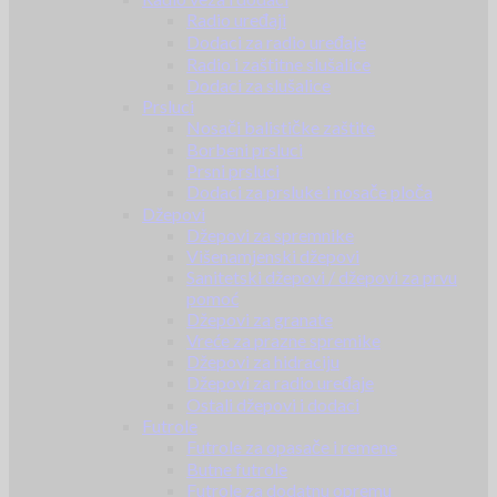
Radio uređaji
Dodaci za radio uređaje
Radio i zaštitne slušalice
Dodaci za slušalice
Prsluci
Nosači balističke zaštite
Borbeni prsluci
Prsni prsluci
Dodaci za prsluke i nosače ploča
Džepovi
Džepovi za spremnike
Višenamjenski džepovi
Sanitetski džepovi / džepovi za prvu
pomoć
Džepovi za granate
Vreće za prazne spremike
Džepovi za hidraciju
Džepovi za radio uređaje
Ostali džepovi i dodaci
Futrole
Futrole za opasače i remene
Butne futrole
Futrole za dodatnu opremu