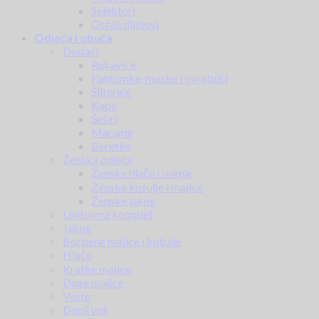
Selektori
Ostali dijelovi
Odjeća i obuća
Dodaci
Rukavice
Fantomke, maske i ovratnici
Šilterice
Kape
Šeširi
Marame
Beretke
Ženska odjeća
Ženske hlače i suknje
Ženske košulje i majice
Ženske jakne
Uniforma komplet
Jakne
Borbene majice i košulje
Hlače
Kratke majice
Duge majice
Veste
Donji veš