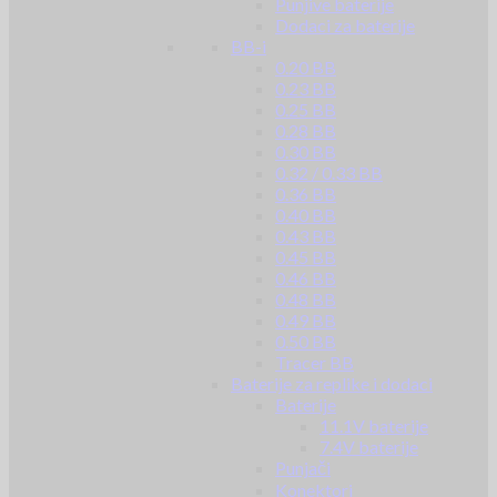
Punjive baterije
Dodaci za baterije
BB-i
0.20 BB
0.23 BB
0.25 BB
0.28 BB
0.30 BB
0.32 / 0.33 BB
0.36 BB
0.40 BB
0.43 BB
0.45 BB
0.46 BB
0.48 BB
0.49 BB
0.50 BB
Tracer BB
Baterije za replike i dodaci
Baterije
11.1V baterije
7.4V baterije
Punjači
Konektori