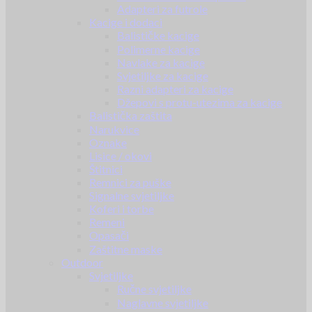
Adapteri za futrole
Kacige i dodaci
Balističke kacige
Polimerne kacige
Navlake za kacige
Svjetiljke za kacige
Razni adapteri za kacige
Džepovi s protu-utezima za kacige
Balistička zaštita
Narukvice
Oznake
Lisice / okovi
Štitnici
Remnici za puške
Signalne svjetiljke
Koferi i torbe
Remeni
Opasači
Zaštitne maske
Outdoor
Svjetiljke
Ručne svjetiljke
Naglavne svjetiljke