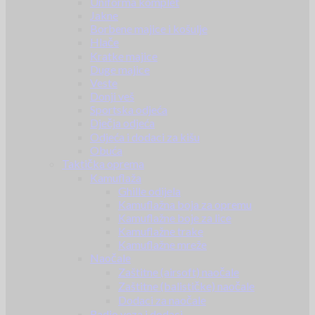
Uniforma komplet
Jakne
Borbene majice i košulje
Hlače
Kratke majice
Duge majice
Veste
Donji veš
Sportska odjeća
Dječja odjeća
Odjeća i dodaci za kišu
Obuća
Taktička oprema
Kamuflaža
Ghille odijela
Kamuflažna boja za opremu
Kamuflažne boje za lice
Kamuflažne trake
Kamuflažne mreže
Naočale
Zaštitne (airsoft) naočale
Zaštitne (balističke) naočale
Dodaci za naočale
Radio veza i dodaci