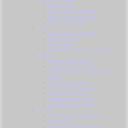
Radio uređaji
Dodaci za radio uređaje
Radio i zaštitne slušalice
Dodaci za slušalice
Prsluci
Nosači balističke zaštite
Borbeni prsluci
Prsni prsluci
Dodaci za prsluke i nosače ploča
Džepovi
Džepovi za spremnike
Višenamjenski džepovi
Sanitetski džepovi / džepovi za prvu
pomoć
Džepovi za granate
Vreće za prazne spremike
Džepovi za hidraciju
Džepovi za radio uređaje
Ostali džepovi i dodaci
Futrole
Futrole za opasače i remene
Butne futrole
Futrole za dodatnu opremu