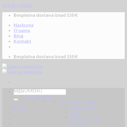
Skip to content
Besplatna dostava iznad 150 €
Naslovna
O nama
Blog
Kontakt
Besplatna dostava iznad 150 €
MENU
MENU
Airsoft replike
AEG airsoft replike
Jurišne puške
Prijava
SMG
Snajperi / DMR
Strojnice