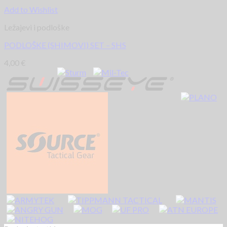
Add to Wishlist
Ležajevi i podloške
PODLOŠKE (SHIMOVI) SET – SHS
4,00
€