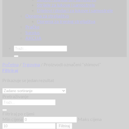
Strijele za lukove i samostrele
Dijelovi i dodaci za lukove i samostrele
Oprema za streljaštvo
Oprema za trening streljaštva
Pračke
Surplus
AKCIJA
Početna
/
Trgovina
/
Proizvodi označeni “shimovi”
Filtriraj
Prikazuje se jedan rezultat
Pretraživanje
Filtriraj po cijeni
Min cijena
Maks cijena
Filtriraj