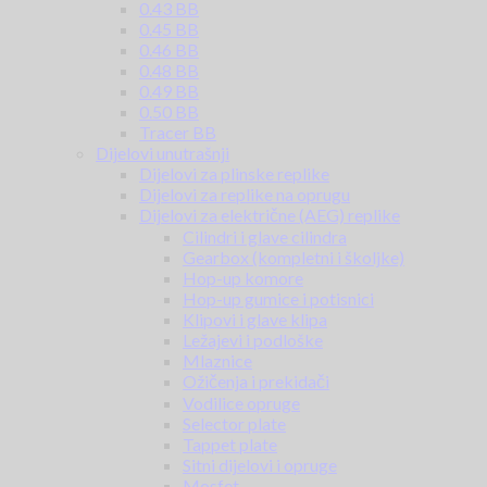
0.43 BB
0.45 BB
0.46 BB
0.48 BB
0.49 BB
0.50 BB
Tracer BB
Dijelovi unutrašnji
Dijelovi za plinske replike
Dijelovi za replike na oprugu
Dijelovi za električne (AEG) replike
Cilindri i glave cilindra
Gearbox (kompletni i školjke)
Hop-up komore
Hop-up gumice i potisnici
Klipovi i glave klipa
Ležajevi i podloške
Mlaznice
Ožičenja i prekidači
Vodilice opruge
Selector plate
Tappet plate
Sitni dijelovi i opruge
Mosfet