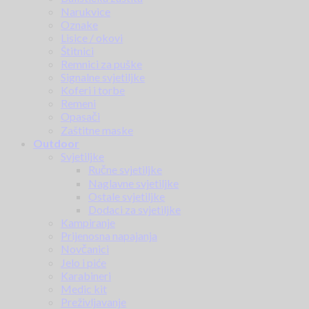
Narukvice
Oznake
Lisice / okovi
Štitnici
Remnici za puške
Signalne svjetiljke
Koferi i torbe
Remeni
Opasači
Zaštitne maske
Outdoor
Svjetiljke
Ručne svjetiljke
Naglavne svjetiljke
Ostale svjetiljke
Dodaci za svjetiljke
Kampiranje
Prijenosna napajanja
Novčanici
Jelo i piće
Karabineri
Medic kit
Preživljavanje