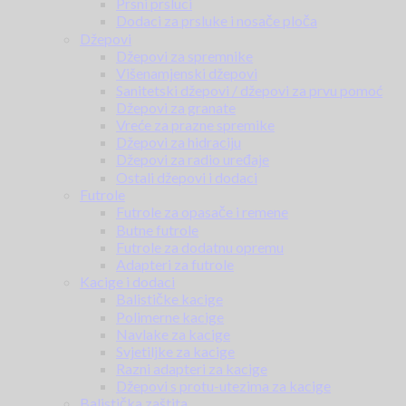
Prsni prsluci
Dodaci za prsluke i nosače ploča
Džepovi
Džepovi za spremnike
Višenamjenski džepovi
Sanitetski džepovi / džepovi za prvu pomoć
Džepovi za granate
Vreće za prazne spremike
Džepovi za hidraciju
Džepovi za radio uređaje
Ostali džepovi i dodaci
Futrole
Futrole za opasače i remene
Butne futrole
Futrole za dodatnu opremu
Adapteri za futrole
Kacige i dodaci
Balističke kacige
Polimerne kacige
Navlake za kacige
Svjetiljke za kacige
Razni adapteri za kacige
Džepovi s protu-utezima za kacige
Balistička zaštita