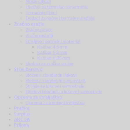
Noćni ciljnici
Uređaji za termalno osmatranje
Termalni ciljnici
Dodaci za noćne i termalne uređaje
Zračno oružje
Zračne puške
Zračni pištolji
Streljivo i potrošni materijal
Kalibar 4.5 mm
Kalibar 5.5 mm
Kalibar 6.35 mm
Dodaci za zračno oružje
Streličarstvo
Složeni i standardni lukovi
Složeni i standardni samostreli
Strijele za lukove i samostrele
Dijelovi i dodaci za lukove i samostrele
Oprema za streljaštvo
Oprema za trening streljaštva
Pračke
Surplus
AKCIJA
Prijava