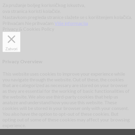
Za pružanje boljeg korisničkog iskustva,
ova stranica koristi kolačiće.
Nastavkom pregleda stranice slažete se s korištenjem kolačića.
Prihvaćam
Ne prihvaćam
Više informacija
Privacy & Cookies Policy
Zatvori
Privacy Overview
This website uses cookies to improve your experience while
you navigate through the website. Out of these, the cookies
that are categorized as necessary are stored on your browser
as they are essential for the working of basic functionalities of
the website. We also use third-party cookies that help us
analyze and understand how you use this website. These
cookies will be stored in your browser only with your consent.
You also have the option to opt-out of these cookies. But
opting out of some of these cookies may affect your browsing
experience.
Necessary