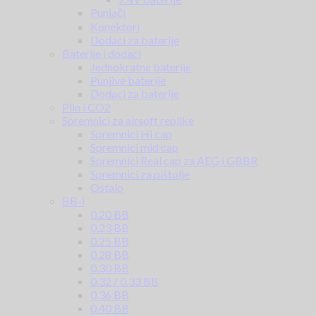
Punjači
Konektori
Dodaci za baterije
Baterije i dodaci
Jednokratne baterije
Punjive baterije
Dodaci za baterije
Plin i CO2
Spremnici za airsoft replike
Spremnici Hi cap
Spremnici mid cap
Spremnici Real cap za AEG i GBBR
Spremnici za pištolje
Ostalo
BB-i
0.20 BB
0.23 BB
0.25 BB
0.28 BB
0.30 BB
0.32 / 0.33 BB
0.36 BB
0.40 BB