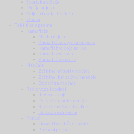
Sportska odjeća
Dječja odjeća
Odjeća i dodaci za kišu
Obuća
Taktička oprema
Kamuflaža
Ghille odijela
Kamuflažna boja za opremu
Kamuflažne boje za lice
Kamuflažne trake
Kamuflažne mreže
Naočale
Zaštitne (airsoft) naočale
Zaštitne (balističke) naočale
Dodaci za naočale
Radio veza i dodaci
Radio uređaji
Dodaci za radio uređaje
Radio i zaštitne slušalice
Dodaci za slušalice
Prsluci
Nosači balističke zaštite
Borbeni prsluci