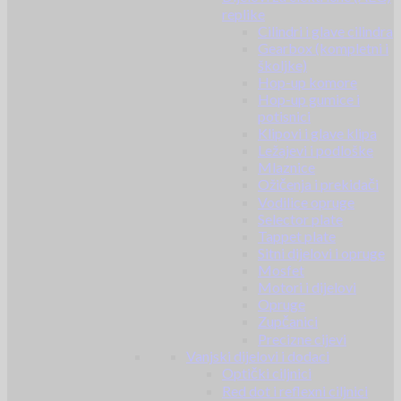
replike
Cilindri i glave cilindra
Gearbox (kompletni i
školjke)
Hop-up komore
Hop-up gumice i
potisnici
Klipovi i glave klipa
Ležajevi i podloške
Mlaznice
Ožičenja i prekidači
Vodilice opruge
Selector plate
Tappet plate
Sitni dijelovi i opruge
Mosfet
Motori i dijelovi
Opruge
Zupčanici
Precizne cijevi
Vanjski dijelovi i dodaci
Optički ciljnici
Red dot i reflexni ciljnici