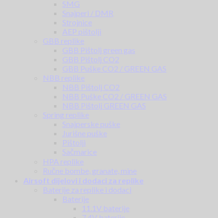
SMG
Snajperi / DMR
Strojnice
AEP pištolji
GBB replike
GBB Pištolj green gas
GBB Pištolj CO2
GBB Puške CO2 / GREEN GAS
NBB replike
NBB Pištolj CO2
NBB Puške CO2 / GREEN GAS
NBB Pištolj GREEN GAS
Spring replike
Snajperske puške
Jurišne puške
Pištolji
Sačmarice
HPA replike
Ručne bombe, granate, mine
Airsoft dijelovi i dodaci za replike
Baterije za replike i dodaci
Baterije
11.1V baterije
7.4V baterije