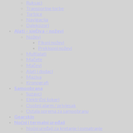
Ruksaci
Transportne torbe
Torbice
Navigacija
Dalekozori
Alati – sječiva – noževi
Noževi
Fiksni noževi
Preklopni noževi
Multialati
Mačete
Mačevi
Alati i dodaci
Maziva
Kronografi
Samoobrana
Suzavci
Električni šokeri
Osobni alarm / privjesak
Ostala oprema za samoobranu
Gearskin
Noćni i termalni uređaji
Noćni uređaji za kretanje i osmatranje