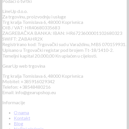
Podaci o tvrtki
LineUp d.o.o.
Za trgovinu, proizvodnju i usluge
Trg kralja Tomislava 6, 48000 Koprivnica
OIB / VAT: HR40680335683
ZAGREBAČKA BANKA: IBAN: HR6723600001102680323
SWIFT: ZABAHR2X
Registrirano kod: Trgovački sud u Varaždinu, MBS 070159931.
Upisano u Trgovački registar pod brojem Tt-18/1410-2.
Temeljni kapital 20.000,00 Kn uplaćen u cijelosti.
GearUp web trgovina
Trg kralja Tomislava 6, 48000 Koprivnica
Mobitel: +385916029342
Telefon: +38548480216
Email: info@gearupshop.eu
Informacije
O nama
Kontakt
Blog
Načini plaćanja