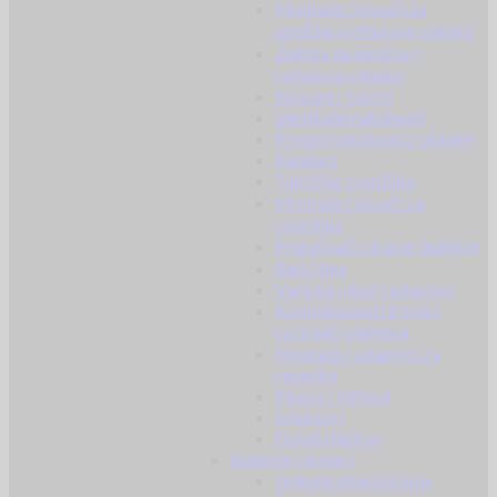
Montaže / nosači za
optičke i refleksne ciljnike
Zaštita za optičke i
refleksne ciljnike
Nogare / bipod
Vertikalni rukohvati
Prednji rukohvati / obloge
Kundaci
Taktičke svjetiljke
Montaže i nosači za
svjetiljke
Prigušivači i tracer jedinice
Rail / šine
Vanjske cijevi i adapteri
Kompenzatori trzaja i
razbijači plamena
Montaže i adapteri za
remnike
Pinovi / štiftovi
Selektori
Ostali dijelovi
Baterije i dodaci
Jednokratne baterije