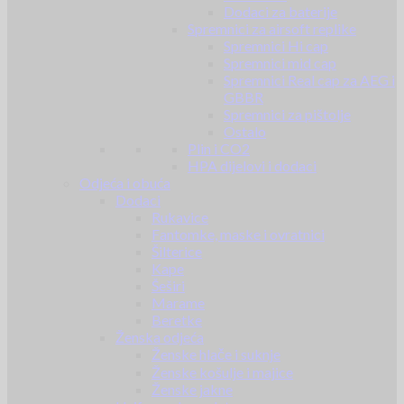
Dodaci za baterije
Spremnici za airsoft replike
Spremnici Hi cap
Spremnici mid cap
Spremnici Real cap za AEG i
GBBR
Spremnici za pištolje
Ostalo
Plin i CO2
HPA dijelovi i dodaci
Odjeća i obuća
Dodaci
Rukavice
Fantomke, maske i ovratnici
Šilterice
Kape
Šeširi
Marame
Beretke
Ženska odjeća
Ženske hlače i suknje
Ženske košulje i majice
Ženske jakne