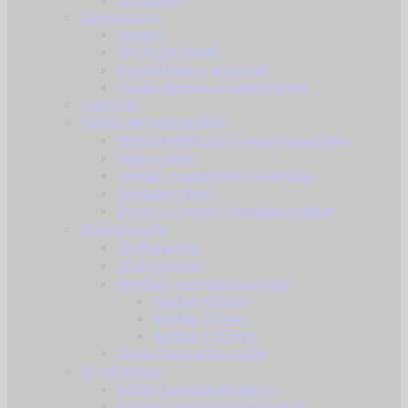
Samoobrana
Suzavci
Električni šokeri
Osobni alarm / privjesak
Ostala oprema za samoobranu
Gearskin
Noćni i termalni uređaji
Noćni uređaji za kretanje i osmatranje
Noćni ciljnici
Uređaji za termalno osmatranje
Termalni ciljnici
Dodaci za noćne i termalne uređaje
Zračno oružje
Zračne puške
Zračni pištolji
Streljivo i potrošni materijal
Kalibar 4.5 mm
Kalibar 5.5 mm
Kalibar 6.35 mm
Dodaci za zračno oružje
Streličarstvo
Složeni i standardni lukovi
Složeni i standardni samostreli