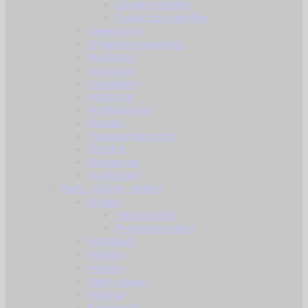
Ostale svjetiljke
Dodaci za svjetiljke
Kampiranje
Prijenosna napajanja
Novčanici
Jelo i piće
Karabineri
Medic kit
Preživljavanje
Ruksaci
Transportne torbe
Torbice
Navigacija
Dalekozori
Alati - sječiva - noževi
Noževi
Fiksni noževi
Preklopni noževi
Multialati
Mačete
Mačevi
Alati i dodaci
Maziva
Kronografi