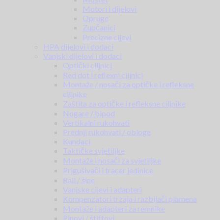
Motori i dijelovi
Opruge
Zupčanici
Precizne cijevi
HPA dijelovi i dodaci
Vanjski dijelovi i dodaci
Optički ciljnici
Red dot i reflexni ciljnici
Montaže / nosači za optičke i refleksne
ciljnike
Zaštita za optičke i refleksne ciljnike
Nogare / bipod
Vertikalni rukohvati
Prednji rukohvati / obloge
Kundaci
Taktičke svjetiljke
Montaže i nosači za svjetiljke
Prigušivači i tracer jedinice
Rail / šine
Vanjske cijevi i adapteri
Kompenzatori trzaja i razbijači plamena
Montaže i adapteri za remnike
Pinovi / štiftovi