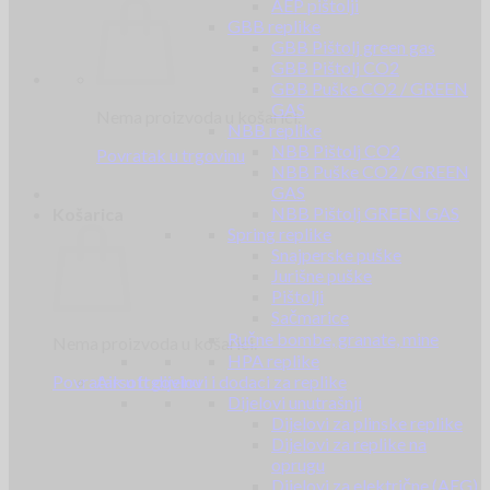
AEP pištolji
GBB replike
GBB Pištolj green gas
GBB Pištolj CO2
GBB Puške CO2 / GREEN
GAS
Nema proizvoda u košarici.
NBB replike
NBB Pištolj CO2
Povratak u trgovinu
NBB Puške CO2 / GREEN
GAS
NBB Pištolj GREEN GAS
Košarica
Spring replike
Snajperske puške
Jurišne puške
Pištolji
Sačmarice
Ručne bombe, granate, mine
Nema proizvoda u košarici.
HPA replike
Povratak u trgovinu
Airsoft dijelovi i dodaci za replike
Dijelovi unutrašnji
Dijelovi za plinske replike
Dijelovi za replike na
oprugu
Dijelovi za električne (AEG)