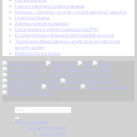
Izjava o sigurnosti online plaćanja
Dostava / zamjena / povrat / raskid ugovora / jamstvo
Uvjeti korištenja
Zaštita osobnih podataka
Opća uredba o zaštiti podataka (GDPR)
EU alternativno rješavanje potrošačkih sporova
Tumačenje dijela zakona o oružju koje se odnosi na
airsoft replike
Registracija korisnika
Copyright 2026 ©
GearUp
Airsoft replike
AEG airsoft replike
Jurišne puške