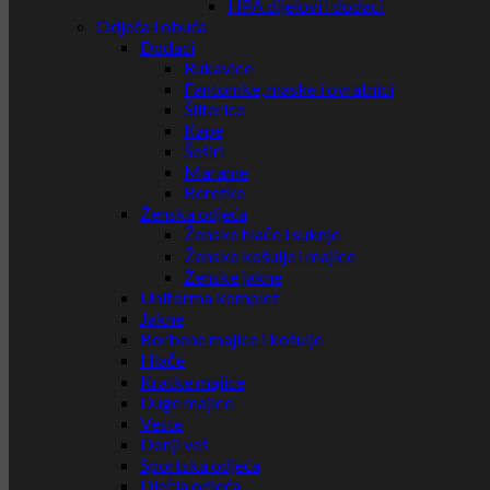
HPA dijelovi i dodaci
Odjeća i obuća
Dodaci
Rukavice
Fantomke, maske i ovratnici
Šilterice
Kape
Šeširi
Marame
Beretke
Ženska odjeća
Ženske hlače i suknje
Ženske košulje i majice
Ženske jakne
Uniforma komplet
Jakne
Borbene majice i košulje
Hlače
Kratke majice
Duge majice
Veste
Donji veš
Sportska odjeća
Dječja odjeća