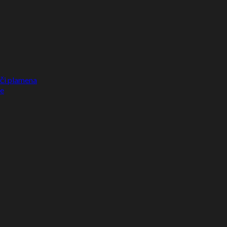
ači plamena
ke