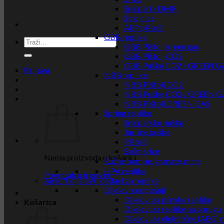
Snajperi / DMR
Strojnice
AEP pištolji
GBB replike
GBB Pištolj green gas
GBB Pištolj CO2
GBB Puške CO2 / GREEN G
Prijava
NBB replike
NBB Pištolj CO2
NBB Puške CO2 / GREEN G
NBB Pištolj GREEN GAS
Spring replike
Snajperske puške
Jurišne puške
Pištolji
Sačmarice
Nema proizvoda u košarici.
Ručne bombe, granate, mine
HPA replike
Povratak u trgovinu
Airsoft dijelovi i dodaci za replike
Dijelovi unutrašnji
Dijelovi za plinske replike
Košarica
Dijelovi za replike na oprugu
Dijelovi za električne (AEG) r