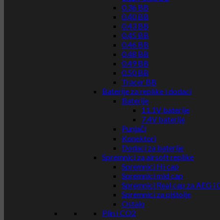
0.36 BB
0.40 BB
0.43 BB
0.45 BB
0.46 BB
0.48 BB
0.49 BB
0.50 BB
Tracer BB
Baterije za replike i dodaci
Baterije
11.1V baterije
7.4V baterije
Punjači
Konektori
Dodaci za baterije
Spremnici za airsoft replike
Spremnici Hi cap
Spremnici mid cap
Spremnici Real cap za AEG i
Spremnici za pištolje
Ostalo
Plin i CO2