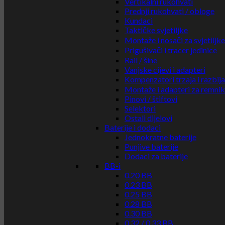
Vertikalni rukohvati
Prednji rukohvati / obloge
Kundaci
Taktičke svjetiljke
Montaže i nosači za svjetiljke
Prigušivači i tracer jedinice
Rail / šine
Vanjske cijevi i adapteri
Kompenzatori trzaja i razbij
Montaže i adapteri za remni
Pinovi / štiftovi
Selektori
Ostali dijelovi
Baterije i dodaci
Jednokratne baterije
Punjive baterije
Dodaci za baterije
BB-i
0.20 BB
0.23 BB
0.25 BB
0.28 BB
0.30 BB
0.32 / 0.33 BB