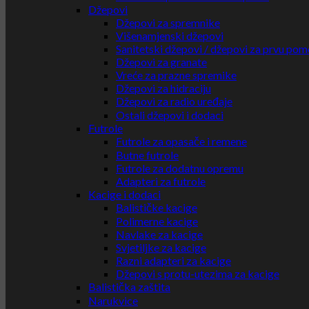
Džepovi
Džepovi za spremnike
Višenamjenski džepovi
Sanitetski džepovi / džepovi za prvu pom
Džepovi za granate
Vreće za prazne spremike
Džepovi za hidraciju
Džepovi za radio uređaje
Ostali džepovi i dodaci
Futrole
Futrole za opasače i remene
Butne futrole
Futrole za dodatnu opremu
Adapteri za futrole
Kacige i dodaci
Balističke kacige
Polimerne kacige
Navlake za kacige
Svjetiljke za kacige
Razni adapteri za kacige
Džepovi s protu-utezima za kacige
Balistička zaštita
Narukvice