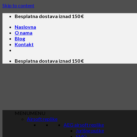
Skip to content
Besplatna dostava iznad 150 €
Naslovna
O nama
Blog
Kontakt
Besplatna dostava iznad 150 €
MENU
MENU
Airsoft replike
AEG airsoft replike
Jurišne puške
SMG