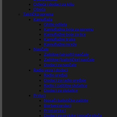
Odjeća i dodaci za kišu
Obuća
Taktička oprema
Kamuflaža
Ghille odijela
Kamuflažna boja za opremu
Kamuflažne boje za lice
Kamuflažne trake
Kamuflažne mreže
Naočale
Zaštitne (airsoft) naočale
Zaštitne (balističke) naočale
Dodaci za naočale
Radio veza i dodaci
Radio uređaji
Dodaci za radio uređaje
Radio i zaštitne slušalice
Dodaci za slušalice
Prsluci
Nosači balističke zaštite
Borbeni prsluci
Prsni prsluci
Dodaci za prsluke i nosače ploča