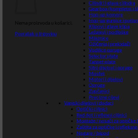
Cilindri i glave cilindra
Gearbox (kompletni i š
Hop-up komore
Hop-up gumice i potisn
Nema proizvoda u košarici.
Klipovi i glave klipa
Ležajevi i podloške
Povratak u trgovinu
Mlaznice
Ožičenja i prekidači
Vodilice opruge
Selector plate
Tappet plate
Sitni dijelovi i opruge
Mosfet
Motori i dijelovi
Opruge
Zupčanici
Precizne cijevi
Vanjski dijelovi i dodaci
Optički ciljnici
Red dot i reflexni ciljnici
Montaže / nosači za optičke i 
Zaštita za optičke i refleksne 
Nogare / bipod