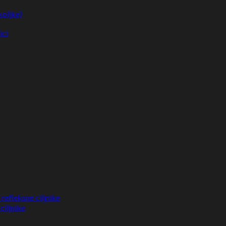
koljke)
ici
refleksne ciljnike
ciljnike