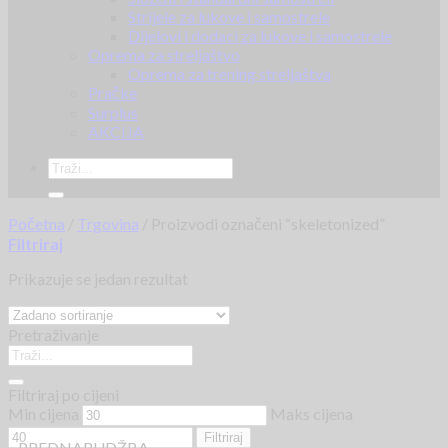
Strijele za lukove i samostrele
Dijelovi i dodaci za lukove i samostrele
Oprema za streljaštvo
Oprema za trening streljaštva
Pračke
Surplus
AKCIJA
Početna
/
Trgovina
/
Proizvodi označeni “skeletonized”
Filtriraj
Prikazuje se jedan rezultat
Pretraživanje
Filtriraj po cijeni
Min cijena
Maks cijena
Filtriraj
PREDNARUDŽBA