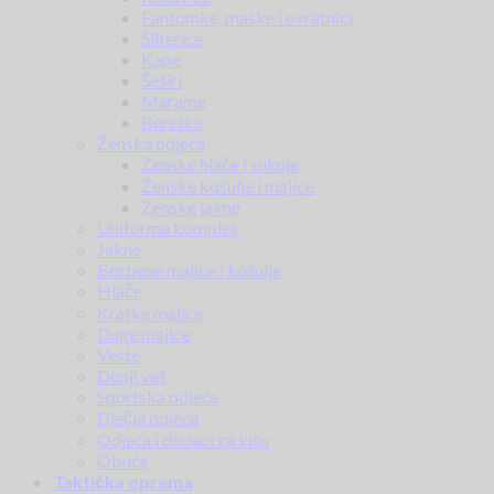
Fantomke, maske i ovratnici
Šilterice
Kape
Šeširi
Marame
Beretke
Ženska odjeća
Ženske hlače i suknje
Ženske košulje i majice
Ženske jakne
Uniforma komplet
Jakne
Borbene majice i košulje
Hlače
Kratke majice
Duge majice
Veste
Donji veš
Sportska odjeća
Dječja odjeća
Odjeća i dodaci za kišu
Obuća
Taktička oprema