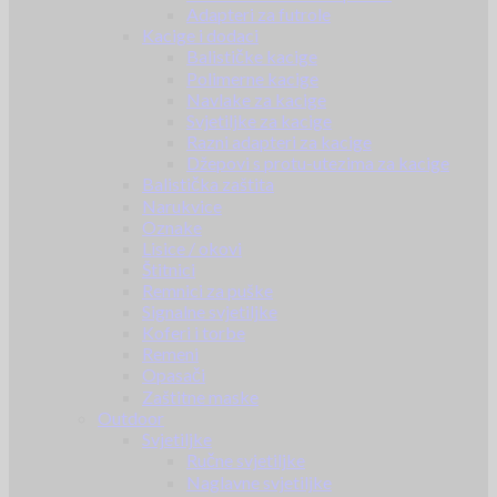
Adapteri za futrole
Kacige i dodaci
Balističke kacige
Polimerne kacige
Navlake za kacige
Svjetiljke za kacige
Razni adapteri za kacige
Džepovi s protu-utezima za kacige
Balistička zaštita
Narukvice
Oznake
Lisice / okovi
Štitnici
Remnici za puške
Signalne svjetiljke
Koferi i torbe
Remeni
Opasači
Zaštitne maske
Outdoor
Svjetiljke
Ručne svjetiljke
Naglavne svjetiljke