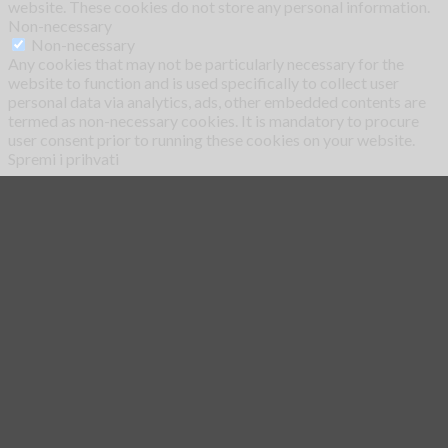
website. These cookies do not store any personal information.
Non-necessary
Non-necessary
Any cookies that may not be particularly necessary for the
website to function and is used specifically to collect user
personal data via analytics, ads, other embedded contents are
termed as non-necessary cookies. It is mandatory to procure
user consent prior to running these cookies on your website.
Spremi i prihvati