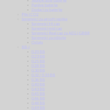
Jednokratne baterije
Punjive baterije
Dodaci za baterije
Plin i CO2
Spremnici za airsoft replike
Spremnici Hi cap
Spremnici mid cap
Spremnici Real cap za AEG i GBBR
Spremnici za pištolje
Ostalo
BB-i
0.20 BB
0.23 BB
0.25 BB
0.28 BB
0.30 BB
0.32 / 0.33 BB
0.36 BB
0.40 BB
0.43 BB
0.45 BB
0.46 BB
0.48 BB
0.49 BB