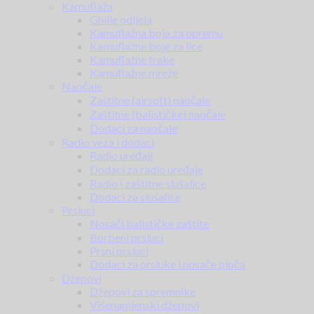
Kamuflaža
Ghille odijela
Kamuflažna boja za opremu
Kamuflažne boje za lice
Kamuflažne trake
Kamuflažne mreže
Naočale
Zaštitne (airsoft) naočale
Zaštitne (balističke) naočale
Dodaci za naočale
Radio veza i dodaci
Radio uređaji
Dodaci za radio uređaje
Radio i zaštitne slušalice
Dodaci za slušalice
Prsluci
Nosači balističke zaštite
Borbeni prsluci
Prsni prsluci
Dodaci za prsluke i nosače ploča
Džepovi
Džepovi za spremnike
Višenamjenski džepovi