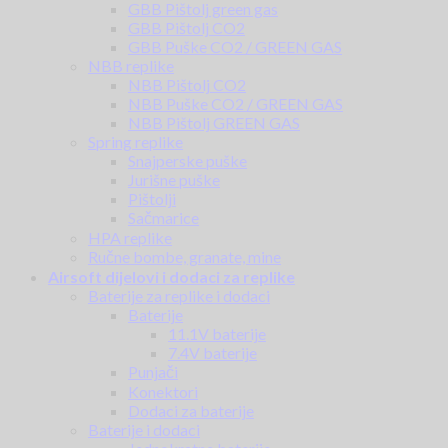
GBB Pištolj green gas
GBB Pištolj CO2
GBB Puške CO2 / GREEN GAS
NBB replike
NBB Pištolj CO2
NBB Puške CO2 / GREEN GAS
NBB Pištolj GREEN GAS
Spring replike
Snajperske puške
Jurišne puške
Pištolji
Sačmarice
HPA replike
Ručne bombe, granate, mine
Airsoft dijelovi i dodaci za replike
Baterije za replike i dodaci
Baterije
11.1V baterije
7.4V baterije
Punjači
Konektori
Dodaci za baterije
Baterije i dodaci