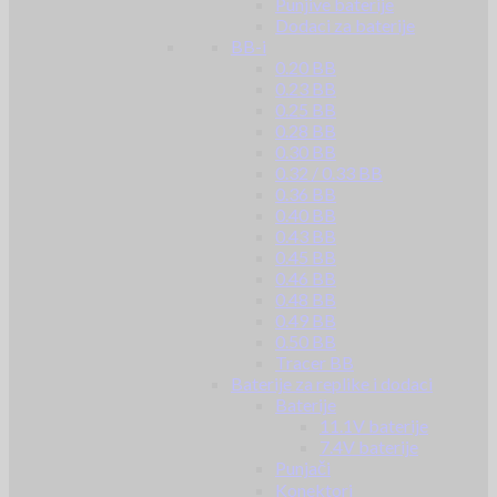
Punjive baterije
Dodaci za baterije
BB-i
0.20 BB
0.23 BB
0.25 BB
0.28 BB
0.30 BB
0.32 / 0.33 BB
0.36 BB
0.40 BB
0.43 BB
0.45 BB
0.46 BB
0.48 BB
0.49 BB
0.50 BB
Tracer BB
Baterije za replike i dodaci
Baterije
11.1V baterije
7.4V baterije
Punjači
Konektori