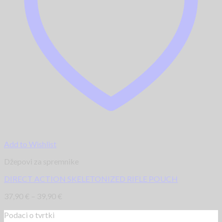
Add to Wishlist
Džepovi za spremnike
DIRECT ACTION SKELETONIZED RIFLE POUCH
37,90
€
–
39,90
€
Podaci o tvrtki