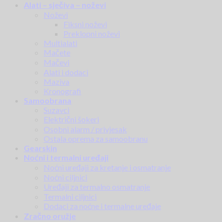
Alati – sječiva – noževi
Noževi
Fiksni noževi
Preklopni noževi
Multialati
Mačete
Mačevi
Alati i dodaci
Maziva
Kronografi
Samoobrana
Suzavci
Električni šokeri
Osobni alarm / privjesak
Ostala oprema za samoobranu
Gearskin
Noćni i termalni uređaji
Noćni uređaji za kretanje i osmatranje
Noćni ciljnici
Uređaji za termalno osmatranje
Termalni ciljnici
Dodaci za noćne i termalne uređaje
Zračno oružje