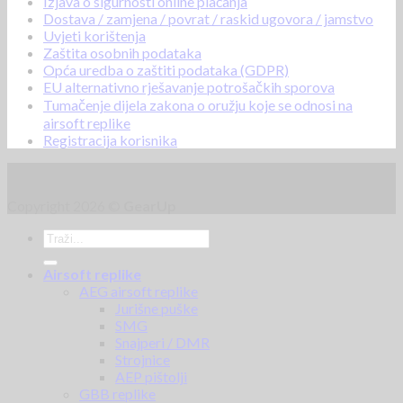
Izjava o sigurnosti online plaćanja
Dostava / zamjena / povrat / raskid ugovora / jamstvo
Uvjeti korištenja
Zaštita osobnih podataka
Opća uredba o zaštiti podataka (GDPR)
EU alternativno rješavanje potrošačkih sporova
Tumačenje dijela zakona o oružju koje se odnosi na
airsoft replike
Registracija korisnika
Copyright 2026 ©
GearUp
Airsoft replike
AEG airsoft replike
Jurišne puške
SMG
Snajperi / DMR
Strojnice
AEP pištolji
GBB replike