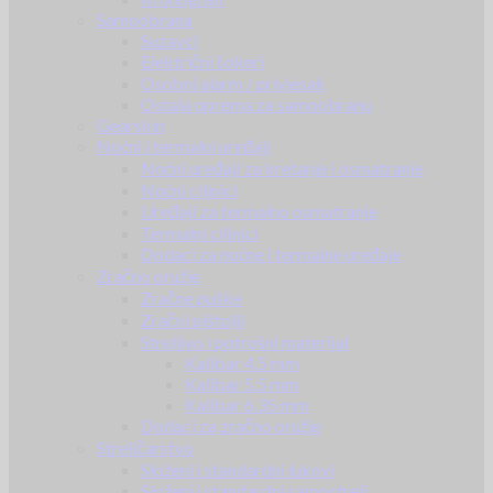
Samoobrana
Suzavci
Električni šokeri
Osobni alarm / privjesak
Ostala oprema za samoobranu
Gearskin
Noćni i termalni uređaji
Noćni uređaji za kretanje i osmatranje
Noćni ciljnici
Uređaji za termalno osmatranje
Termalni ciljnici
Dodaci za noćne i termalne uređaje
Zračno oružje
Zračne puške
Zračni pištolji
Streljivo i potrošni materijal
Kalibar 4.5 mm
Kalibar 5.5 mm
Kalibar 6.35 mm
Dodaci za zračno oružje
Streličarstvo
Složeni i standardni lukovi
Složeni i standardni samostreli