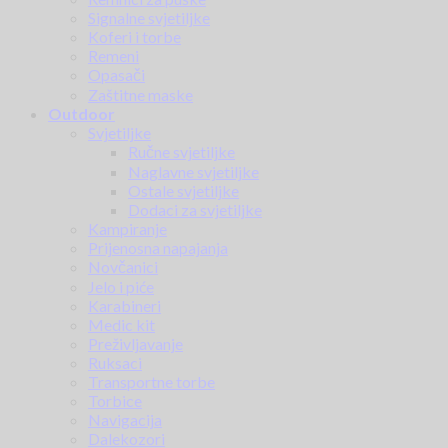
Signalne svjetiljke
Koferi i torbe
Remeni
Opasači
Zaštitne maske
Outdoor
Svjetiljke
Ručne svjetiljke
Naglavne svjetiljke
Ostale svjetiljke
Dodaci za svjetiljke
Kampiranje
Prijenosna napajanja
Novčanici
Jelo i piće
Karabineri
Medic kit
Preživljavanje
Ruksaci
Transportne torbe
Torbice
Navigacija
Dalekozori