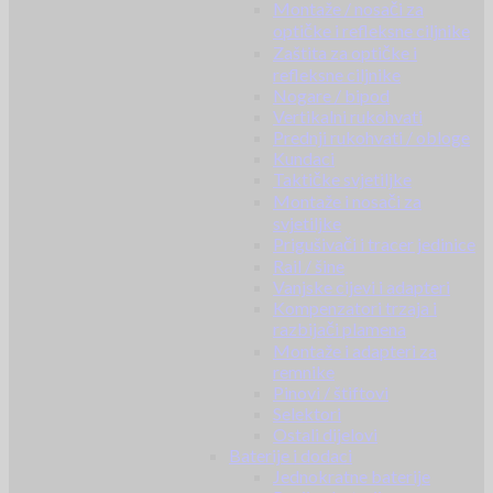
Montaže / nosači za
optičke i refleksne ciljnike
Zaštita za optičke i
refleksne ciljnike
Nogare / bipod
Vertikalni rukohvati
Prednji rukohvati / obloge
Kundaci
Taktičke svjetiljke
Montaže i nosači za
svjetiljke
Prigušivači i tracer jedinice
Rail / šine
Vanjske cijevi i adapteri
Kompenzatori trzaja i
razbijači plamena
Montaže i adapteri za
remnike
Pinovi / štiftovi
Selektori
Ostali dijelovi
Baterije i dodaci
Jednokratne baterije