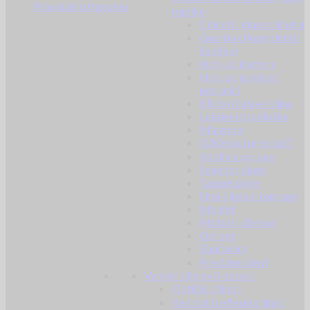
Povratak u trgovinu
replike
Cilindri i glave cilindra
Gearbox (kompletni i
školjke)
Hop-up komore
Hop-up gumice i
potisnici
Klipovi i glave klipa
Ležajevi i podloške
Mlaznice
Ožičenja i prekidači
Vodilice opruge
Selector plate
Tappet plate
Sitni dijelovi i opruge
Mosfet
Motori i dijelovi
Opruge
Zupčanici
Precizne cijevi
Vanjski dijelovi i dodaci
Optički ciljnici
Red dot i reflexni ciljnici