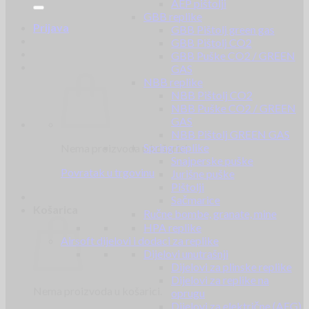
AEP pištolji
GBB replike
Prijava
GBB Pištolj green gas
GBB Pištolj CO2
GBB Puške CO2 / GREEN
GAS
NBB replike
NBB Pištolj CO2
NBB Puške CO2 / GREEN
GAS
NBB Pištolj GREEN GAS
Spring replike
Nema proizvoda u košarici.
Snajperske puške
Povratak u trgovinu
Jurišne puške
Pištolji
Sačmarice
Košarica
Ručne bombe, granate, mine
HPA replike
Airsoft dijelovi i dodaci za replike
Dijelovi unutrašnji
Dijelovi za plinske replike
Dijelovi za replike na
Nema proizvoda u košarici.
oprugu
Dijelovi za električne (AEG)