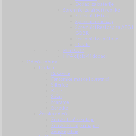
Dodaci za baterije
Spremnici za airsoft replike
Spremnici Hi cap
Spremnici mid cap
Spremnici Real cap za AEG i
GBBR
Spremnici za pištolje
Ostalo
Plin i CO2
HPA dijelovi i dodaci
Odjeća i obuća
Dodaci
Rukavice
Fantomke, maske i ovratnici
Šilterice
Kape
Šeširi
Marame
Beretke
Ženska odjeća
Ženske hlače i suknje
Ženske košulje i majice
Ženske jakne