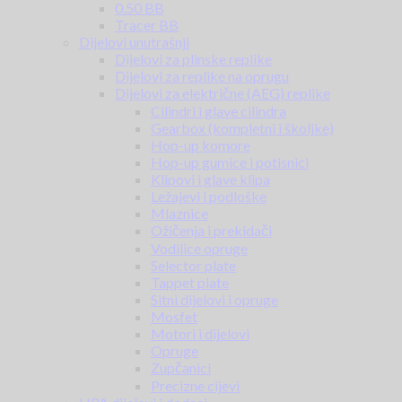
0.50 BB
Tracer BB
Dijelovi unutrašnji
Dijelovi za plinske replike
Dijelovi za replike na oprugu
Dijelovi za električne (AEG) replike
Cilindri i glave cilindra
Gearbox (kompletni i školjke)
Hop-up komore
Hop-up gumice i potisnici
Klipovi i glave klipa
Ležajevi i podloške
Mlaznice
Ožičenja i prekidači
Vodilice opruge
Selector plate
Tappet plate
Sitni dijelovi i opruge
Mosfet
Motori i dijelovi
Opruge
Zupčanici
Precizne cijevi