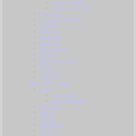
Ostale svjetiljke
Dodaci za svjetiljke
Kampiranje
Prijenosna napajanja
Novčanici
Jelo i piće
Karabineri
Medic kit
Preživljavanje
Ruksaci
Transportne torbe
Torbice
Navigacija
Dalekozori
Alati - sječiva - noževi
Noževi
Fiksni noževi
Preklopni noževi
Multialati
Mačete
Mačevi
Alati i dodaci
Maziva
Kronografi