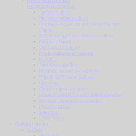
HPA dijelovi i dodaci
Vanjski dijelovi i dodaci
Optički ciljnici
Red dot i reflexni ciljnici
Montaže / nosači za optičke i refleksne
ciljnike
Zaštita za optičke i refleksne ciljnike
Nogare / bipod
Vertikalni rukohvati
Prednji rukohvati / obloge
Kundaci
Taktičke svjetiljke
Montaže i nosači za svjetiljke
Prigušivači i tracer jedinice
Rail / šine
Vanjske cijevi i adapteri
Kompenzatori trzaja i razbijači plamena
Montaže i adapteri za remnike
Pinovi / štiftovi
Selektori
Ostali dijelovi
Odjeća i obuća
Dodaci
Rukavice