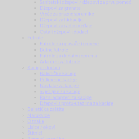
Sanitetski džepovi / džepovi za prvu pomoć
Džepovi za granate
Vreće za prazne spremike
Džepovi za hidraciju
Džepovi za radio uređaje
Ostali džepovi i dodaci
Futrole
Futrole za opasače i remene
Butne futrole
Futrole za dodatnu opremu
Adapteri za futrole
Kacige i dodaci
Balističke kacige
Polimerne kacige
Navlake za kacige
Svjetiljke za kacige
Razni adapteri za kacige
Džepovi s protu-utezima za kacige
Balistička zaštita
Narukvice
Oznake
Lisice / okovi
Štitnici
Remnici za puške