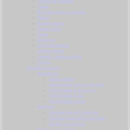
Uniforma komplet
Jakne
Borbene majice i košulje
Hlače
Kratke majice
Duge majice
Veste
Donji veš
Sportska odjeća
Dječja odjeća
Odjeća i dodaci za kišu
Obuća
Taktička oprema
Kamuflaža
Ghille odijela
Kamuflažna boja za opremu
Kamuflažne boje za lice
Kamuflažne trake
Kamuflažne mreže
Naočale
Zaštitne (airsoft) naočale
Zaštitne (balističke) naočale
Dodaci za naočale
Radio veza i dodaci