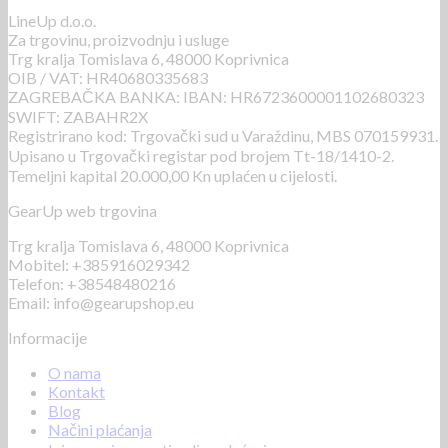
LineUp d.o.o.
Za trgovinu, proizvodnju i usluge
Trg kralja Tomislava 6, 48000 Koprivnica
OIB / VAT: HR40680335683
ZAGREBAČKA BANKA: IBAN: HR6723600001102680323
SWIFT: ZABAHR2X
Registrirano kod: Trgovački sud u Varaždinu, MBS 070159931.
Upisano u Trgovački registar pod brojem Tt-18/1410-2.
Temeljni kapital 20.000,00 Kn uplaćen u cijelosti.
GearUp web trgovina
Trg kralja Tomislava 6, 48000 Koprivnica
Mobitel: +385916029342
Telefon: +38548480216
Email: info@gearupshop.eu
Informacije
O nama
Kontakt
Blog
Načini plaćanja