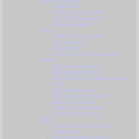
Radio uređaji
Dodaci za radio uređaje
Radio i zaštitne slušalice
Dodaci za slušalice
Prsluci
Nosači balističke zaštite
Borbeni prsluci
Prsni prsluci
Dodaci za prsluke i nosače ploča
Džepovi
Džepovi za spremnike
Višenamjenski džepovi
Sanitetski džepovi / džepovi za prvu
pomoć
Džepovi za granate
Vreće za prazne spremike
Džepovi za hidraciju
Džepovi za radio uređaje
Ostali džepovi i dodaci
Futrole
Futrole za opasače i remene
Butne futrole
Futrole za dodatnu opremu