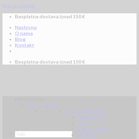
Skip to content
Besplatna dostava iznad 150 €
Naslovna
O nama
Blog
Kontakt
Besplatna dostava iznad 150 €
MENU
MENU
Airsoft replike
AEG airsoft replike
Jurišne puške
SMG
Snajperi / DMR
Strojnice