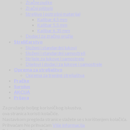
Zračne puške
Zračni pištolji
Streljivo i potrošni materijal
Kalibar 4.5 mm
Kalibar 5.5 mm
Kalibar 6.35 mm
Dodaci za zračno oružje
Streličarstvo
Složeni i standardni lukovi
Složeni i standardni samostreli
Strijele za lukove i samostrele
Dijelovi i dodaci za lukove i samostrele
Oprema za streljaštvo
Oprema za trening streljaštva
Pračke
Surplus
AKCIJA
Prijava
Za pružanje boljeg korisničkog iskustva,
ova stranica koristi kolačiće.
Nastavkom pregleda stranice slažete se s korištenjem kolačića.
Prihvaćam
Ne prihvaćam
Više informacija