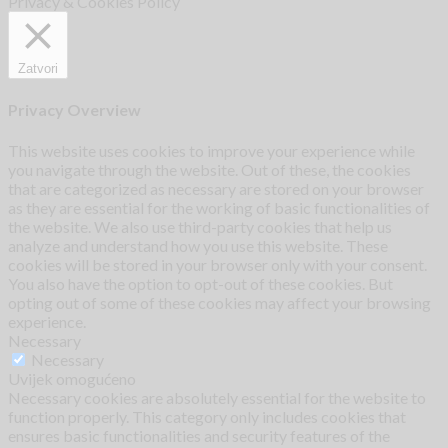
Privacy & Cookies Policy
Zatvori
Privacy Overview
This website uses cookies to improve your experience while
you navigate through the website. Out of these, the cookies
that are categorized as necessary are stored on your browser
as they are essential for the working of basic functionalities of
the website. We also use third-party cookies that help us
analyze and understand how you use this website. These
cookies will be stored in your browser only with your consent.
You also have the option to opt-out of these cookies. But
opting out of some of these cookies may affect your browsing
experience.
Necessary
Necessary
Uvijek omogućeno
Necessary cookies are absolutely essential for the website to
function properly. This category only includes cookies that
ensures basic functionalities and security features of the