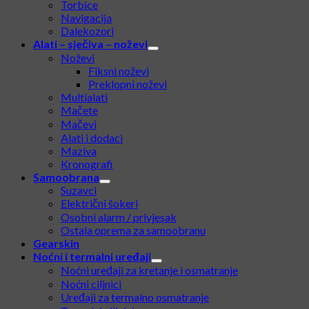
Torbice
Navigacija
Dalekozori
Alati – sječiva – noževi
Noževi
Fiksni noževi
Preklopni noževi
Multialati
Mačete
Mačevi
Alati i dodaci
Maziva
Kronografi
Samoobrana
Suzavci
Električni šokeri
Osobni alarm / privjesak
Ostala oprema za samoobranu
Gearskin
Noćni i termalni uređaji
Noćni uređaji za kretanje i osmatranje
Noćni ciljnici
Uređaji za termalno osmatranje