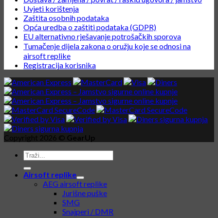
Uvjeti korištenja
Zaštita osobnih podataka
Opća uredba o zaštiti podataka (GDPR)
EU alternativno rješavanje potrošačkih sporova
Tumačenje dijela zakona o oružju koje se odnosi na
airsoft replike
Registracija korisnika
Copyright 2026 ©
GearUp
Airsoft replike
AEG airsoft replike
Jurišne puške
SMG
Snajperi / DMR