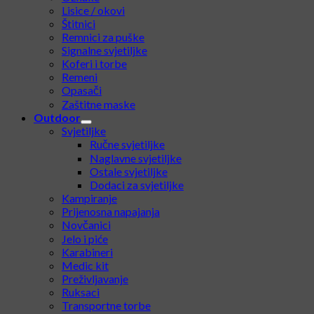
Lisice / okovi
Štitnici
Remnici za puške
Signalne svjetiljke
Koferi i torbe
Remeni
Opasači
Zaštitne maske
Outdoor
Svjetiljke
Ručne svjetiljke
Naglavne svjetiljke
Ostale svjetiljke
Dodaci za svjetiljke
Kampiranje
Prijenosna napajanja
Novčanici
Jelo i piće
Karabineri
Medic kit
Preživljavanje
Ruksaci
Transportne torbe