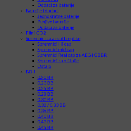
Dodaci za baterije
Baterije i dodaci
Jednokratne baterije
Punjive baterije
Dodaci za baterije
Plin i CO2
Spremnici za airsoft replike
Spremnici Hi cap
Spremnici mid cap
Spremnici Real cap za AEG i GBBR
Spremnici za pištolje
Ostalo
BB-i
0.20 BB
0.23 BB
0.25 BB
0.28 BB
0.30 BB
0.32 / 0.33 BB
0.36 BB
0.40 BB
0.43 BB
0.45 BB