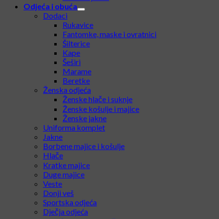
Odjeća i obuća
Dodaci
Rukavice
Fantomke, maske i ovratnici
Šilterice
Kape
Šeširi
Marame
Beretke
Ženska odjeća
Ženske hlače i suknje
Ženske košulje i majice
Ženske jakne
Uniforma komplet
Jakne
Borbene majice i košulje
Hlače
Kratke majice
Duge majice
Veste
Donji veš
Sportska odjeća
Dječja odjeća