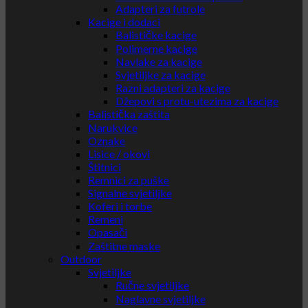
Adapteri za futrole
Kacige i dodaci
Balističke kacige
Polimerne kacige
Navlake za kacige
Svjetiljke za kacige
Razni adapteri za kacige
Džepovi s protu-utezima za kacige
Balistička zaštita
Narukvice
Oznake
Lisice / okovi
Štitnici
Remnici za puške
Signalne svjetiljke
Koferi i torbe
Remeni
Opasači
Zaštitne maske
Outdoor
Svjetiljke
Ručne svjetiljke
Naglavne svjetiljke