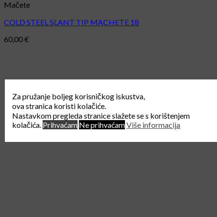
Mačete
COLD STEEL SLANT TIP MACHETE 18
60,00
€
Za pružanje boljeg korisničkog iskustva,
ova stranica koristi kolačiće.
Nastavkom pregleda stranice slažete se s korištenjem
kolačića.
Prihvaćam
Ne prihvaćam
Više informacija