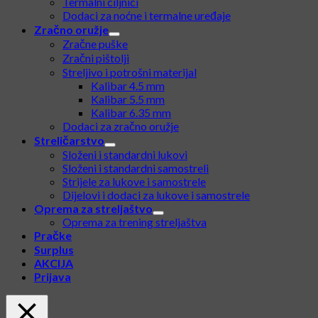
Termalni ciljnici
Dodaci za noćne i termalne uređaje
Zračno oružje
Zračne puške
Zračni pištolji
Streljivo i potrošni materijal
Kalibar 4.5 mm
Kalibar 5.5 mm
Kalibar 6.35 mm
Dodaci za zračno oružje
Streličarstvo
Složeni i standardni lukovi
Složeni i standardni samostreli
Strijele za lukove i samostrele
Dijelovi i dodaci za lukove i samostrele
Oprema za streljaštvo
Oprema za trening streljaštva
Pračke
Surplus
AKCIJA
Prijava