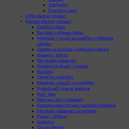
Zupčanici
Precizne cijevi
HPA dijelovi i dodaci
Vanjski dijelovi i dodaci
Optički ciljnici
Red dot i reflexni ciljnici
Montaže / nosači za optičke i refleksne
ciljnike
Zaštita za optičke i refleksne ciljnike
Nogare / bipod
Vertikalni rukohvati
Prednji rukohvati / obloge
Kundaci
Taktičke svjetiljke
Montaže i nosači za svjetiljke
Prigušivači i tracer jedinice
Rail / šine
Vanjske cijevi i adapteri
Kompenzatori trzaja i razbijači plamena
Montaže i adapteri za remnike
Pinovi / štiftovi
Selektori
Ostali dijelovi