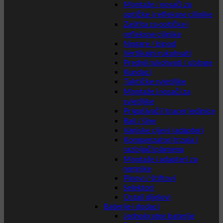
Montaže / nosači za
optičke i refleksne ciljnike
Zaštita za optičke i
refleksne ciljnike
Nogare / bipod
Vertikalni rukohvati
Prednji rukohvati / obloge
Kundaci
Taktičke svjetiljke
Montaže i nosači za
svjetiljke
Prigušivači i tracer jedinice
Rail / šine
Vanjske cijevi i adapteri
Kompenzatori trzaja i
razbijači plamena
Montaže i adapteri za
remnike
Pinovi / štiftovi
Selektori
Ostali dijelovi
Baterije i dodaci
Jednokratne baterije