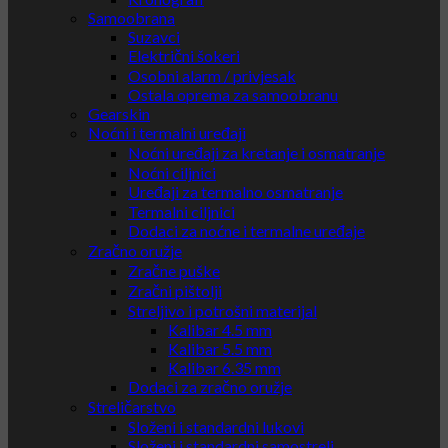
Samoobrana
Suzavci
Električni šokeri
Osobni alarm / privjesak
Ostala oprema za samoobranu
Gearskin
Noćni i termalni uređaji
Noćni uređaji za kretanje i osmatranje
Noćni ciljnici
Uređaji za termalno osmatranje
Termalni ciljnici
Dodaci za noćne i termalne uređaje
Zračno oružje
Zračne puške
Zračni pištolji
Streljivo i potrošni materijal
Kalibar 4.5 mm
Kalibar 5.5 mm
Kalibar 6.35 mm
Dodaci za zračno oružje
Streličarstvo
Složeni i standardni lukovi
Složeni i standardni samostreli