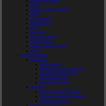
Uniforma komplet
Jakne
Borbene majice i košulje
Hlače
Kratke majice
Duge majice
Veste
Donji veš
Sportska odjeća
Dječja odjeća
Odjeća i dodaci za kišu
Obuća
Taktička oprema
Kamuflaža
Ghille odijela
Kamuflažna boja za opremu
Kamuflažne boje za lice
Kamuflažne trake
Kamuflažne mreže
Naočale
Zaštitne (airsoft) naočale
Zaštitne (balističke) naočale
Dodaci za naočale
Radio veza i dodaci