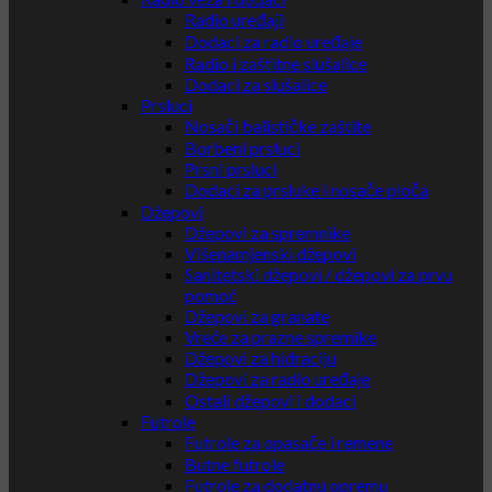
Radio uređaji
Dodaci za radio uređaje
Radio i zaštitne slušalice
Dodaci za slušalice
Prsluci
Nosači balističke zaštite
Borbeni prsluci
Prsni prsluci
Dodaci za prsluke i nosače ploča
Džepovi
Džepovi za spremnike
Višenamjenski džepovi
Sanitetski džepovi / džepovi za prvu
pomoć
Džepovi za granate
Vreće za prazne spremike
Džepovi za hidraciju
Džepovi za radio uređaje
Ostali džepovi i dodaci
Futrole
Futrole za opasače i remene
Butne futrole
Futrole za dodatnu opremu