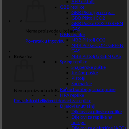
AEP pištolji
GBB replike
GBB Pištolj green gas
GBB Pištolj CO2
GBB Puške CO2 / GREEN
GAS
Nema proizvoda u košarici.
NBB replike
NBB Pištolj CO2
Povratak u trgovinu
NBB Puške CO2 / GREEN
GAS
NBB Pištolj GREEN GAS
Košarica
Spring replike
Snajperske puške
Jurišne puške
Pištolji
Sačmarice
Ručne bombe, granate, mine
Nema proizvoda u košarici.
HPA replike
Povratak u trgovinu
Airsoft dijelovi i dodaci za replike
Dijelovi unutrašnji
Dijelovi za plinske replike
Dijelovi za replike na
oprugu
Dijelovi za električne (AEG)