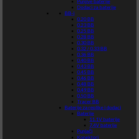
Punjive baterije
Dodaci za baterije
BB-i
0.20 BB
0.23 BB
0.25 BB
0.28 BB
0.30 BB
0.32 / 0.33 BB
0.36 BB
0.40 BB
0.43 BB
0.45 BB
0.46 BB
0.48 BB
0.49 BB
0.50 BB
Tracer BB
Baterije za replike i dodaci
Baterije
11.1V baterije
7.4V baterije
Punjači
Konektori