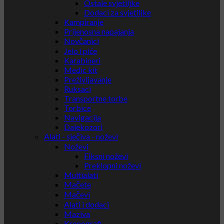
Ostale svjetiljke
Dodaci za svjetiljke
Kampiranje
Prijenosna napajanja
Novčanici
Jelo i piće
Karabineri
Medic kit
Preživljavanje
Ruksaci
Transportne torbe
Torbice
Navigacija
Dalekozori
Alati - sječiva - noževi
Noževi
Fiksni noževi
Preklopni noževi
Multialati
Mačete
Mačevi
Alati i dodaci
Maziva
Kronografi