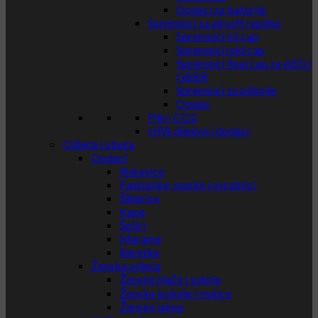
Dodaci za baterije
Spremnici za airsoft replike
Spremnici Hi cap
Spremnici mid cap
Spremnici Real cap za AEG i
GBBR
Spremnici za pištolje
Ostalo
Plin i CO2
HPA dijelovi i dodaci
Odjeća i obuća
Dodaci
Rukavice
Fantomke, maske i ovratnici
Šilterice
Kape
Šeširi
Marame
Beretke
Ženska odjeća
Ženske hlače i suknje
Ženske košulje i majice
Ženske jakne