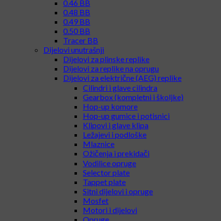
0.46 BB
0.48 BB
0.49 BB
0.50 BB
Tracer BB
Dijelovi unutrašnji
Dijelovi za plinske replike
Dijelovi za replike na oprugu
Dijelovi za električne (AEG) replike
Cilindri i glave cilindra
Gearbox (kompletni i školjke)
Hop-up komore
Hop-up gumice i potisnici
Klipovi i glave klipa
Ležajevi i podloške
Mlaznice
Ožičenja i prekidači
Vodilice opruge
Selector plate
Tappet plate
Sitni dijelovi i opruge
Mosfet
Motori i dijelovi
Opruge