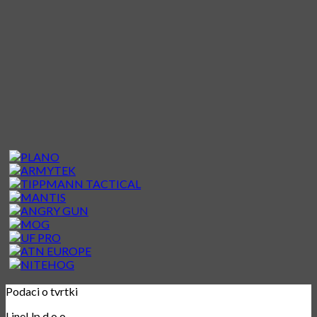
Podaci o tvrtki
LineUp d.o.o.