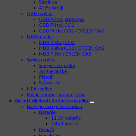
Strojnice
AEP pištolji
GBB replike
GBB Pištolj green gas
GBB Pištolj CO2
GBB Puške CO2 / GREEN GAS
NBB replike
NBB Pištolj CO2
NBB Puške CO2 / GREEN GAS
NBB Pištolj GREEN GAS
Spring replike
Snajperske puške
Jurišne puške
Pištolji
Sačmarice
HPA replike
Ručne bombe, granate, mine
Airsoft dijelovi i dodaci za replike
Baterije za replike i dodaci
Baterije
11.1V baterije
7.4V baterije
Punjači
Konektori