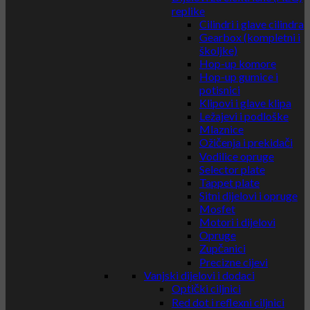
replike
Cilindri i glave cilindra
Gearbox (kompletni i
školjke)
Hop-up komore
Hop-up gumice i
potisnici
Klipovi i glave klipa
Ležajevi i podloške
Mlaznice
Ožičenja i prekidači
Vodilice opruge
Selector plate
Tappet plate
Sitni dijelovi i opruge
Mosfet
Motori i dijelovi
Opruge
Zupčanici
Precizne cijevi
Vanjski dijelovi i dodaci
Optički ciljnici
Red dot i reflexni ciljnici