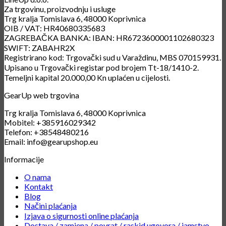
Za trgovinu, proizvodnju i usluge
Trg kralja Tomislava 6, 48000 Koprivnica
OIB / VAT: HR40680335683
ZAGREBAČKA BANKA: IBAN: HR6723600001102680323
SWIFT: ZABAHR2X
Registrirano kod: Trgovački sud u Varaždinu, MBS 070159931.
Upisano u Trgovački registar pod brojem Tt-18/1410-2.
Temeljni kapital 20.000,00 Kn uplaćen u cijelosti.
GearUp web trgovina
Trg kralja Tomislava 6, 48000 Koprivnica
Mobitel: +385916029342
Telefon: +38548480216
Email: info@gearupshop.eu
Informacije
O nama
Kontakt
Blog
Načini plaćanja
Izjava o sigurnosti online plaćanja
Dostava / zamjena / povrat / raskid ugovora / jamstvo