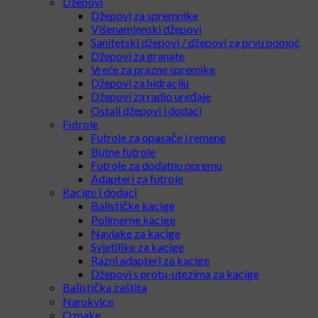
Džepovi
Džepovi za spremnike
Višenamjenski džepovi
Sanitetski džepovi / džepovi za prvu pomoć
Džepovi za granate
Vreće za prazne spremike
Džepovi za hidraciju
Džepovi za radio uređaje
Ostali džepovi i dodaci
Futrole
Futrole za opasače i remene
Butne futrole
Futrole za dodatnu opremu
Adapteri za futrole
Kacige i dodaci
Balističke kacige
Polimerne kacige
Navlake za kacige
Svjetiljke za kacige
Razni adapteri za kacige
Džepovi s protu-utezima za kacige
Balistička zaštita
Narukvice
Oznake