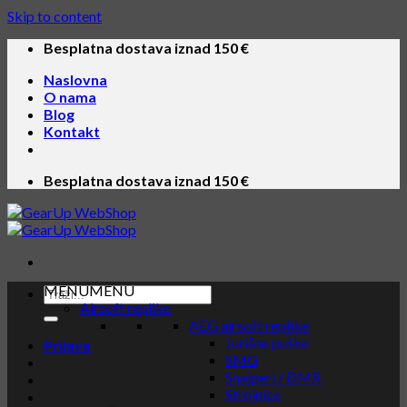
Skip to content
Besplatna dostava iznad 150 €
Naslovna
O nama
Blog
Kontakt
Besplatna dostava iznad 150 €
MENU
MENU
Airsoft replike
AEG airsoft replike
Jurišne puške
Prijava
SMG
Snajperi / DMR
Strojnice