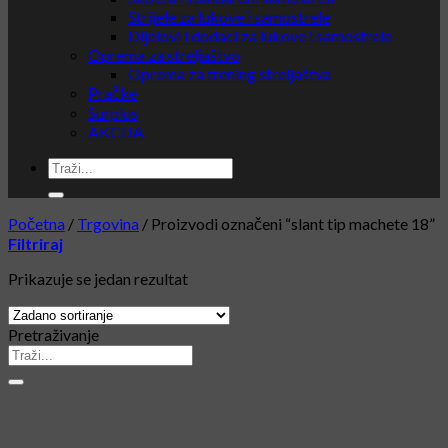
Strijele za lukove i samostrele
Dijelovi i dodaci za lukove i samostrele
Oprema za streljaštvo
Oprema za trening streljaštva
Pračke
Surplus
AKCIJA
Početna
/
Trgovina
/
Proizvodi označeni “slant tip machete 18”
Filtriraj
Prikazuje se jedan rezultat
Pretraživanje