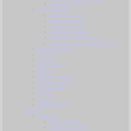
Adapteri za futrole
Kacige i dodaci
Balističke kacige
Polimerne kacige
Navlake za kacige
Svjetiljke za kacige
Razni adapteri za kacige
Džepovi s protu-utezima za kacige
Balistička zaštita
Narukvice
Oznake
Lisice / okovi
Štitnici
Remnici za puške
Signalne svjetiljke
Koferi i torbe
Remeni
Opasači
Zaštitne maske
Outdoor
Svjetiljke
Ručne svjetiljke
Naglavne svjetiljke