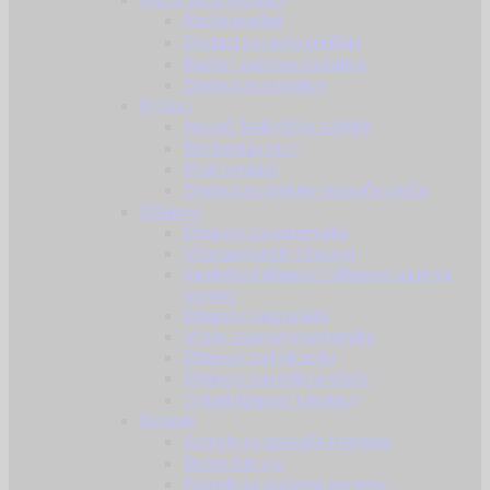
Radio uređaji
Dodaci za radio uređaje
Radio i zaštitne slušalice
Dodaci za slušalice
Prsluci
Nosači balističke zaštite
Borbeni prsluci
Prsni prsluci
Dodaci za prsluke i nosače ploča
Džepovi
Džepovi za spremnike
Višenamjenski džepovi
Sanitetski džepovi / džepovi za prvu
pomoć
Džepovi za granate
Vreće za prazne spremike
Džepovi za hidraciju
Džepovi za radio uređaje
Ostali džepovi i dodaci
Futrole
Futrole za opasače i remene
Butne futrole
Futrole za dodatnu opremu