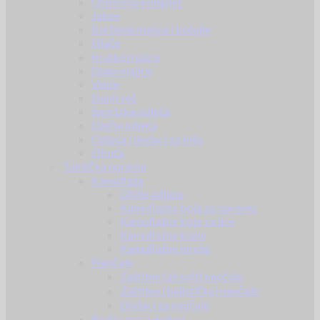
Uniforma komplet
Jakne
Borbene majice i košulje
Hlače
Kratke majice
Duge majice
Veste
Donji veš
Sportska odjeća
Dječja odjeća
Odjeća i dodaci za kišu
Obuća
Taktička oprema
Kamuflaža
Ghille odijela
Kamuflažna boja za opremu
Kamuflažne boje za lice
Kamuflažne trake
Kamuflažne mreže
Naočale
Zaštitne (airsoft) naočale
Zaštitne (balističke) naočale
Dodaci za naočale
Radio veza i dodaci