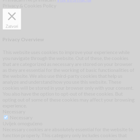
Privacy & Cookies Policy
Zatvori
Privacy Overview
This website uses cookies to improve your experience while
you navigate through the website. Out of these, the cookies
that are categorized as necessary are stored on your browser
as they are essential for the working of basic functionalities of
the website. We also use third-party cookies that help us
analyze and understand how you use this website. These
cookies will be stored in your browser only with your consent.
You also have the option to opt-out of these cookies. But
opting out of some of these cookies may affect your browsing
experience.
Necessary
Necessary
Uvijek omogućeno
Necessary cookies are absolutely essential for the website to
function properly. This category only includes cookies that