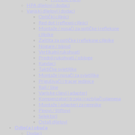
HPA dijelovi i dodaci
Vanjski dijelovi i dodaci
Optički ciljnici
Red dot i reflexni ciljnici
Montaže / nosači za optičke i refleksne
ciljnike
Zaštita za optičke i refleksne ciljnike
Nogare / bipod
Vertikalni rukohvati
Prednji rukohvati / obloge
Kundaci
Taktičke svjetiljke
Montaže i nosači za svjetiljke
Prigušivači i tracer jedinice
Rail / šine
Vanjske cijevi i adapteri
Kompenzatori trzaja i razbijači plamena
Montaže i adapteri za remnike
Pinovi / štiftovi
Selektori
Ostali dijelovi
Odjeća i obuća
Dodaci