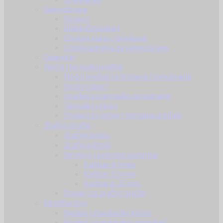
Samoobrana
Suzavci
Električni šokeri
Osobni alarm / privjesak
Ostala oprema za samoobranu
Gearskin
Noćni i termalni uređaji
Noćni uređaji za kretanje i osmatranje
Noćni ciljnici
Uređaji za termalno osmatranje
Termalni ciljnici
Dodaci za noćne i termalne uređaje
Zračno oružje
Zračne puške
Zračni pištolji
Streljivo i potrošni materijal
Kalibar 4.5 mm
Kalibar 5.5 mm
Kalibar 6.35 mm
Dodaci za zračno oružje
Streličarstvo
Složeni i standardni lukovi
Složeni i standardni samostreli