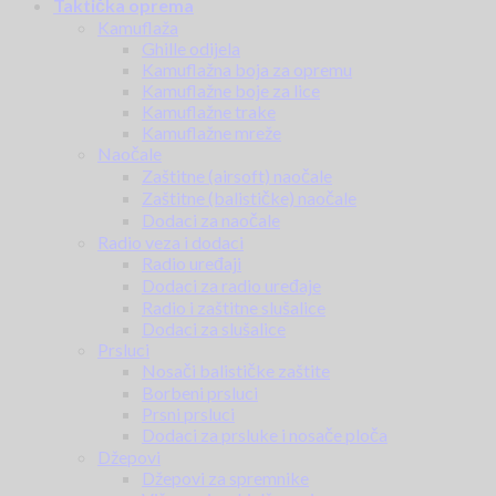
Taktička oprema
Kamuflaža
Ghille odijela
Kamuflažna boja za opremu
Kamuflažne boje za lice
Kamuflažne trake
Kamuflažne mreže
Naočale
Zaštitne (airsoft) naočale
Zaštitne (balističke) naočale
Dodaci za naočale
Radio veza i dodaci
Radio uređaji
Dodaci za radio uređaje
Radio i zaštitne slušalice
Dodaci za slušalice
Prsluci
Nosači balističke zaštite
Borbeni prsluci
Prsni prsluci
Dodaci za prsluke i nosače ploča
Džepovi
Džepovi za spremnike