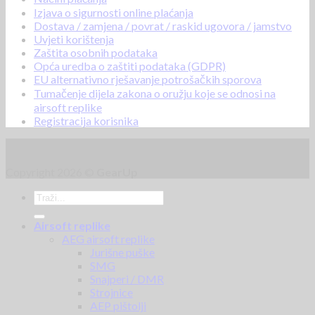
Izjava o sigurnosti online plaćanja
Dostava / zamjena / povrat / raskid ugovora / jamstvo
Uvjeti korištenja
Zaštita osobnih podataka
Opća uredba o zaštiti podataka (GDPR)
EU alternativno rješavanje potrošačkih sporova
Tumačenje dijela zakona o oružju koje se odnosi na
airsoft replike
Registracija korisnika
Copyright 2026 ©
GearUp
Airsoft replike
AEG airsoft replike
Jurišne puške
SMG
Snajperi / DMR
Strojnice
AEP pištolji