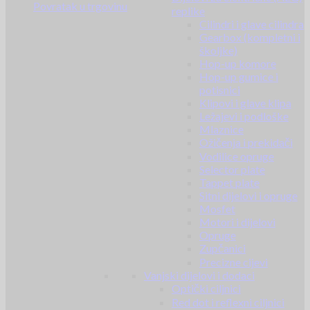
Povratak u trgovinu
replike
Cilindri i glave cilindra
Gearbox (kompletni i
školjke)
Hop-up komore
Hop-up gumice i
potisnici
Klipovi i glave klipa
Ležajevi i podloške
Mlaznice
Ožičenja i prekidači
Vodilice opruge
Selector plate
Tappet plate
Sitni dijelovi i opruge
Mosfet
Motori i dijelovi
Opruge
Zupčanici
Precizne cijevi
Vanjski dijelovi i dodaci
Optički ciljnici
Red dot i reflexni ciljnici