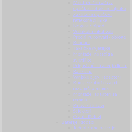
Montaže / nosači za
optičke i refleksne ciljnike
Zaštita za optičke i
refleksne ciljnike
Nogare / bipod
Vertikalni rukohvati
Prednji rukohvati / obloge
Kundaci
Taktičke svjetiljke
Montaže i nosači za
svjetiljke
Prigušivači i tracer jedinice
Rail / šine
Vanjske cijevi i adapteri
Kompenzatori trzaja i
razbijači plamena
Montaže i adapteri za
remnike
Pinovi / štiftovi
Selektori
Ostali dijelovi
Baterije i dodaci
Jednokratne baterije