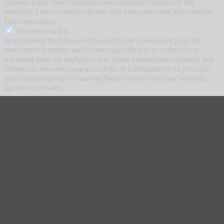
ensures basic functionalities and security features of the
website. These cookies do not store any personal information.
Non-necessary
Non-necessary
Any cookies that may not be particularly necessary for the
website to function and is used specifically to collect user
personal data via analytics, ads, other embedded contents are
termed as non-necessary cookies. It is mandatory to procure
user consent prior to running these cookies on your website.
Spremi i prihvati