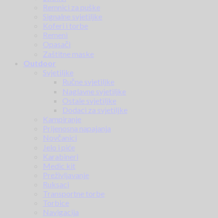
Remnici za puške
Signalne svjetiljke
Koferi i torbe
Remeni
Opasači
Zaštitne maske
Outdoor
Svjetiljke
Ručne svjetiljke
Naglavne svjetiljke
Ostale svjetiljke
Dodaci za svjetiljke
Kampiranje
Prijenosna napajanja
Novčanici
Jelo i piće
Karabineri
Medic kit
Preživljavanje
Ruksaci
Transportne torbe
Torbice
Navigacija