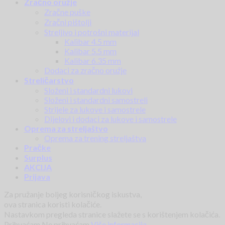
Zračno oružje
Zračne puške
Zračni pištolji
Streljivo i potrošni materijal
Kalibar 4.5 mm
Kalibar 5.5 mm
Kalibar 6.35 mm
Dodaci za zračno oružje
Streličarstvo
Složeni i standardni lukovi
Složeni i standardni samostreli
Strijele za lukove i samostrele
Dijelovi i dodaci za lukove i samostrele
Oprema za streljaštvo
Oprema za trening streljaštva
Pračke
Surplus
AKCIJA
Prijava
Za pružanje boljeg korisničkog iskustva,
ova stranica koristi kolačiće.
Nastavkom pregleda stranice slažete se s korištenjem kolačića.
Prihvaćam
Ne prihvaćam
Više informacija