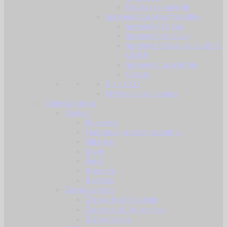
Dodaci za baterije
Spremnici za airsoft replike
Spremnici Hi cap
Spremnici mid cap
Spremnici Real cap za AEG i
GBBR
Spremnici za pištolje
Ostalo
Plin i CO2
HPA dijelovi i dodaci
Odjeća i obuća
Dodaci
Rukavice
Fantomke, maske i ovratnici
Šilterice
Kape
Šeširi
Marame
Beretke
Ženska odjeća
Ženske hlače i suknje
Ženske košulje i majice
Ženske jakne