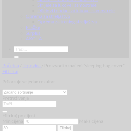
Strijele za lukove i samostrele
Dijelovi i dodaci za lukove i samostrele
Oprema za streljaštvo
Oprema za trening streljaštva
Pračke
Surplus
AKCIJA
Početna
/
Trgovina
/
Proizvodi označeni “sleeping bag cover”
Filtriraj
Prikazuje se jedan rezultat
Pretraživanje
Filtriraj po cijeni
Min cijena
Maks cijena
Filtriraj