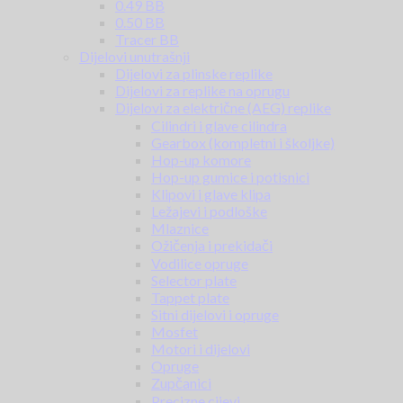
0.49 BB
0.50 BB
Tracer BB
Dijelovi unutrašnji
Dijelovi za plinske replike
Dijelovi za replike na oprugu
Dijelovi za električne (AEG) replike
Cilindri i glave cilindra
Gearbox (kompletni i školjke)
Hop-up komore
Hop-up gumice i potisnici
Klipovi i glave klipa
Ležajevi i podloške
Mlaznice
Ožičenja i prekidači
Vodilice opruge
Selector plate
Tappet plate
Sitni dijelovi i opruge
Mosfet
Motori i dijelovi
Opruge
Zupčanici
Precizne cijevi