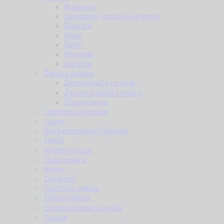
Rukavice
Fantomke, maske i ovratnici
Šilterice
Kape
Šeširi
Marame
Beretke
Ženska odjeća
Ženske hlače i suknje
Ženske košulje i majice
Ženske jakne
Uniforma komplet
Jakne
Borbene majice i košulje
Hlače
Kratke majice
Duge majice
Veste
Donji veš
Sportska odjeća
Dječja odjeća
Odjeća i dodaci za kišu
Obuća