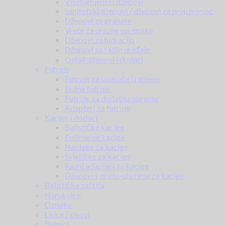
Višenamjenski džepovi
Sanitetski džepovi / džepovi za prvu pomoć
Džepovi za granate
Vreće za prazne spremike
Džepovi za hidraciju
Džepovi za radio uređaje
Ostali džepovi i dodaci
Futrole
Futrole za opasače i remene
Butne futrole
Futrole za dodatnu opremu
Adapteri za futrole
Kacige i dodaci
Balističke kacige
Polimerne kacige
Navlake za kacige
Svjetiljke za kacige
Razni adapteri za kacige
Džepovi s protu-utezima za kacige
Balistička zaštita
Narukvice
Oznake
Lisice / okovi
Štitnici