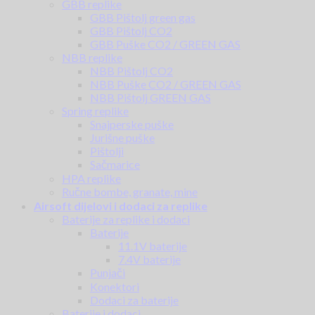
GBB replike
GBB Pištolj green gas
GBB Pištolj CO2
GBB Puške CO2 / GREEN GAS
NBB replike
NBB Pištolj CO2
NBB Puške CO2 / GREEN GAS
NBB Pištolj GREEN GAS
Spring replike
Snajperske puške
Jurišne puške
Pištolji
Sačmarice
HPA replike
Ručne bombe, granate, mine
Airsoft dijelovi i dodaci za replike
Baterije za replike i dodaci
Baterije
11.1V baterije
7.4V baterije
Punjači
Konektori
Dodaci za baterije
Baterije i dodaci