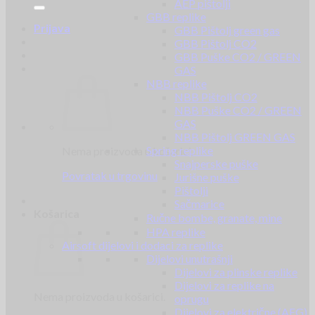
AEP pištolji
GBB replike
Prijava
GBB Pištolj green gas
GBB Pištolj CO2
GBB Puške CO2 / GREEN
GAS
NBB replike
NBB Pištolj CO2
NBB Puške CO2 / GREEN
GAS
NBB Pištolj GREEN GAS
Spring replike
Nema proizvoda u košarici.
Snajperske puške
Povratak u trgovinu
Jurišne puške
Pištolji
Sačmarice
Košarica
Ručne bombe, granate, mine
HPA replike
Airsoft dijelovi i dodaci za replike
Dijelovi unutrašnji
Dijelovi za plinske replike
Dijelovi za replike na
Nema proizvoda u košarici.
oprugu
Dijelovi za električne (AEG)