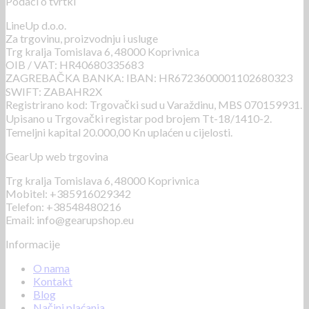
Podaci o tvrtki
LineUp d.o.o.
Za trgovinu, proizvodnju i usluge
Trg kralja Tomislava 6, 48000 Koprivnica
OIB / VAT: HR40680335683
ZAGREBAČKA BANKA: IBAN: HR6723600001102680323
SWIFT: ZABAHR2X
Registrirano kod: Trgovački sud u Varaždinu, MBS 070159931.
Upisano u Trgovački registar pod brojem Tt-18/1410-2.
Temeljni kapital 20.000,00 Kn uplaćen u cijelosti.
GearUp web trgovina
Trg kralja Tomislava 6, 48000 Koprivnica
Mobitel: +385916029342
Telefon: +38548480216
Email: info@gearupshop.eu
Informacije
O nama
Kontakt
Blog
Načini plaćanja