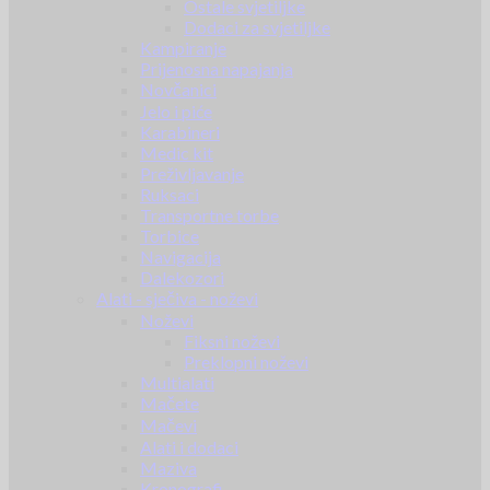
Ostale svjetiljke
Dodaci za svjetiljke
Kampiranje
Prijenosna napajanja
Novčanici
Jelo i piće
Karabineri
Medic kit
Preživljavanje
Ruksaci
Transportne torbe
Torbice
Navigacija
Dalekozori
Alati - sječiva - noževi
Noževi
Fiksni noževi
Preklopni noževi
Multialati
Mačete
Mačevi
Alati i dodaci
Maziva
Kronografi