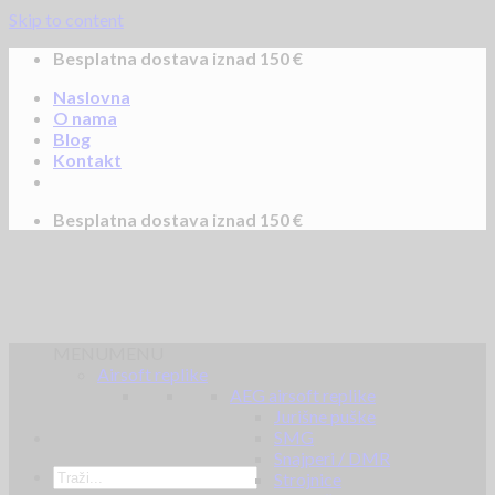
Skip to content
Besplatna dostava iznad 150 €
Naslovna
O nama
Blog
Kontakt
Besplatna dostava iznad 150 €
MENU
MENU
Airsoft replike
AEG airsoft replike
Jurišne puške
SMG
Snajperi / DMR
Strojnice