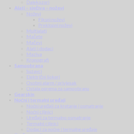
Dalekozori
Alati – sječiva – noževi
Noževi
Fiksni noževi
Preklopni noževi
Multialati
Mačete
Mačevi
Alati i dodaci
Maziva
Kronografi
Samoobrana
Suzavci
Električni šokeri
Osobni alarm / privjesak
Ostala oprema za samoobranu
Gearskin
Noćni i termalni uređaji
Noćni uređaji za kretanje i osmatranje
Noćni ciljnici
Uređaji za termalno osmatranje
Termalni ciljnici
Dodaci za noćne i termalne uređaje