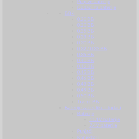
Punjive baterije
Dodaci za baterije
BB-i
0.20 BB
0.23 BB
0.25 BB
0.28 BB
0.30 BB
0.32 / 0.33 BB
0.36 BB
0.40 BB
0.43 BB
0.45 BB
0.46 BB
0.48 BB
0.49 BB
0.50 BB
Tracer BB
Baterije za replike i dodaci
Baterije
11.1V baterije
7.4V baterije
Punjači
Konektori