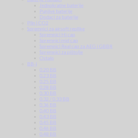
Jednokratne baterije
Punjive baterije
Dodaci za baterije
Plin i CO2
Spremnici za airsoft replike
Spremnici Hi cap
Spremnici mid cap
Spremnici Real cap za AEG i GBBR
Spremnici za pištolje
Ostalo
BB-i
0.20 BB
0.23 BB
0.25 BB
0.28 BB
0.30 BB
0.32 / 0.33 BB
0.36 BB
0.40 BB
0.43 BB
0.45 BB
0.46 BB
0.48 BB