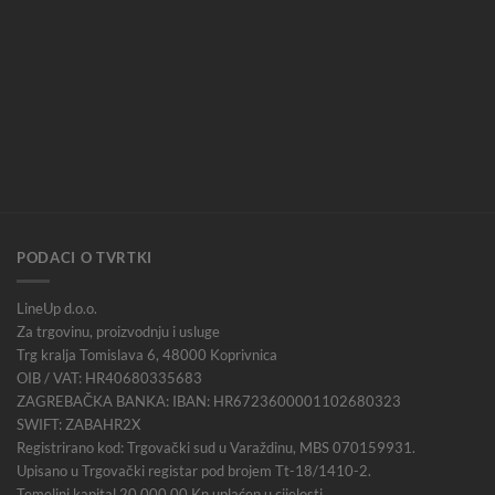
PODACI O TVRTKI
LineUp d.o.o.
Za trgovinu, proizvodnju i usluge
Trg kralja Tomislava 6, 48000 Koprivnica
OIB / VAT: HR40680335683
ZAGREBAČKA BANKA: IBAN: HR6723600001102680323
SWIFT: ZABAHR2X
Registrirano kod: Trgovački sud u Varaždinu, MBS 070159931.
Upisano u Trgovački registar pod brojem Tt-18/1410-2.
Temeljni kapital 20.000,00 Kn uplaćen u cijelosti.