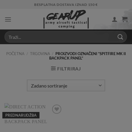
Skip
BESPLATNA DOSTAVA IZNAD 150 €
to
content
POČETNA
/
TRGOVINA
/
PROIZVODI OZNAČENI “SPITFIRE MK II
BACKPACK PANEL”
FILTRIRAJ
PREDNARUDŽBA
Add to
Wishlist