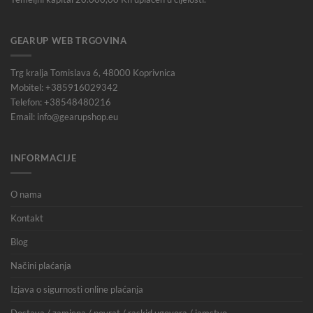
GEARUP WEB TRGOVINA
Trg kralja Tomislava 6, 48000 Koprivnica
Mobitel: +385916029342
Telefon: +38548480216
Email: info@gearupshop.eu
INFORMACIJE
O nama
Kontakt
Blog
Načini plaćanja
Izjava o sigurnosti online plaćanja
Dostava / zamjena / povrat / raskid ugovora / jamstvo