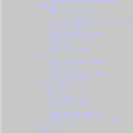
Džepovi
Džepovi za spremnike
Višenamjenski džepovi
Sanitetski džepovi / džepovi za prvu pom
Džepovi za granate
Vreće za prazne spremike
Džepovi za hidraciju
Džepovi za radio uređaje
Ostali džepovi i dodaci
Futrole
Futrole za opasače i remene
Butne futrole
Futrole za dodatnu opremu
Adapteri za futrole
Kacige i dodaci
Balističke kacige
Polimerne kacige
Navlake za kacige
Svjetiljke za kacige
Razni adapteri za kacige
Džepovi s protu-utezima za kacige
Balistička zaštita
Narukvice