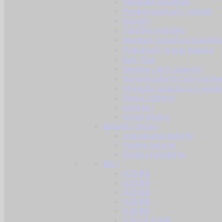
Vertikalni rukohvati
Prednji rukohvati / obloge
Kundaci
Taktičke svjetiljke
Montaže i nosači za svjetiljke
Prigušivači i tracer jedinice
Rail / šine
Vanjske cijevi i adapteri
Kompenzatori trzaja i razbij
Montaže i adapteri za remni
Pinovi / štiftovi
Selektori
Ostali dijelovi
Baterije i dodaci
Jednokratne baterije
Punjive baterije
Dodaci za baterije
BB-i
0.20 BB
0.23 BB
0.25 BB
0.28 BB
0.30 BB
0.32 / 0.33 BB