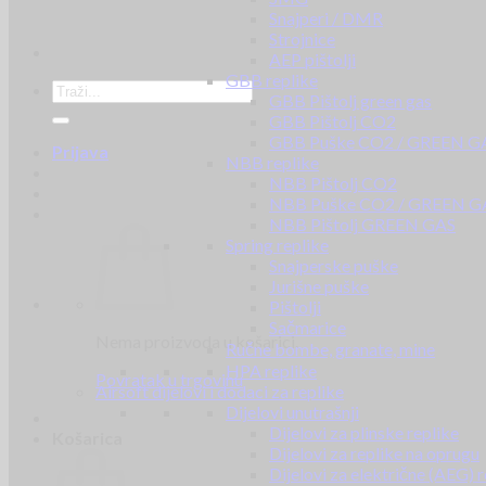
Snajperi / DMR
Strojnice
AEP pištolji
GBB replike
GBB Pištolj green gas
GBB Pištolj CO2
GBB Puške CO2 / GREEN G
Prijava
NBB replike
NBB Pištolj CO2
NBB Puške CO2 / GREEN G
NBB Pištolj GREEN GAS
Spring replike
Snajperske puške
Jurišne puške
Pištolji
Sačmarice
Nema proizvoda u košarici.
Ručne bombe, granate, mine
HPA replike
Povratak u trgovinu
Airsoft dijelovi i dodaci za replike
Dijelovi unutrašnji
Dijelovi za plinske replike
Košarica
Dijelovi za replike na oprugu
Dijelovi za električne (AEG) r