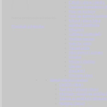
Cilindri i glave cilindra
Gearbox (kompletni i š
Hop-up komore
Hop-up gumice i potisn
Nema proizvoda u košarici.
Klipovi i glave klipa
Ležajevi i podloške
Povratak u trgovinu
Mlaznice
Ožičenja i prekidači
Vodilice opruge
Selector plate
Tappet plate
Sitni dijelovi i opruge
Mosfet
Motori i dijelovi
Opruge
Zupčanici
Precizne cijevi
Vanjski dijelovi i dodaci
Optički ciljnici
Red dot i reflexni ciljnici
Montaže / nosači za optičke i 
Zaštita za optičke i refleksne 
Nogare / bipod