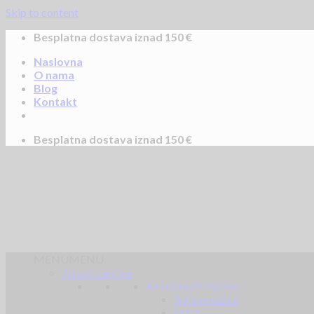
Skip to content
Besplatna dostava iznad 150 €
Naslovna
O nama
Blog
Kontakt
Besplatna dostava iznad 150 €
MENU
MENU
Airsoft replike
AEG airsoft replike
Jurišne puške
SMG