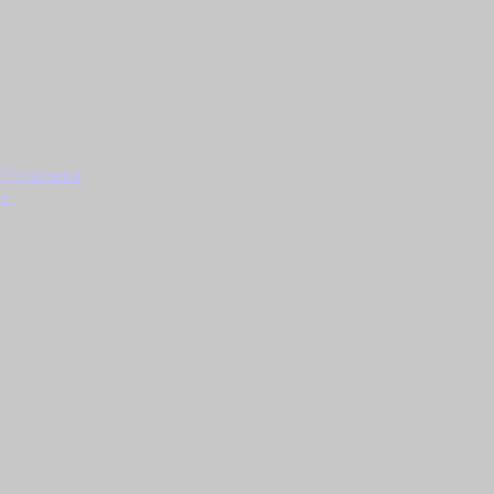
ači plamena
ke