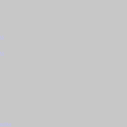
AS
AS
eplike