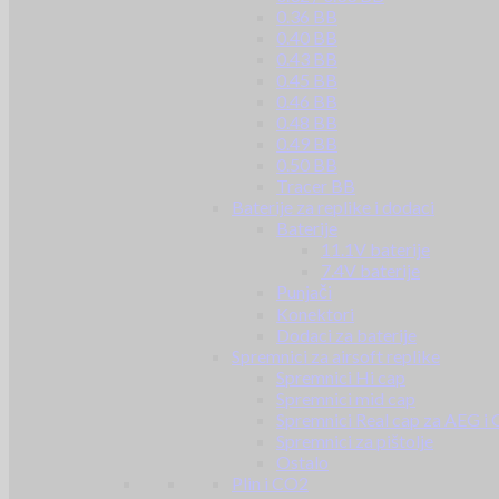
0.36 BB
0.40 BB
0.43 BB
0.45 BB
0.46 BB
0.48 BB
0.49 BB
0.50 BB
Tracer BB
Baterije za replike i dodaci
Baterije
11.1V baterije
7.4V baterije
Punjači
Konektori
Dodaci za baterije
Spremnici za airsoft replike
Spremnici Hi cap
Spremnici mid cap
Spremnici Real cap za AEG i
Spremnici za pištolje
Ostalo
Plin i CO2