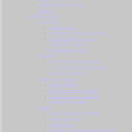
Odjeća i dodaci za kišu
Obuća
Taktička oprema
Kamuflaža
Ghille odijela
Kamuflažna boja za opremu
Kamuflažne boje za lice
Kamuflažne trake
Kamuflažne mreže
Naočale
Zaštitne (airsoft) naočale
Zaštitne (balističke) naočale
Dodaci za naočale
Radio veza i dodaci
Radio uređaji
Dodaci za radio uređaje
Radio i zaštitne slušalice
Dodaci za slušalice
Prsluci
Nosači balističke zaštite
Borbeni prsluci
Prsni prsluci
Dodaci za prsluke i nosače ploča