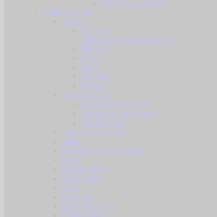
HPA dijelovi i dodaci
Odjeća i obuća
Dodaci
Rukavice
Fantomke, maske i ovratnici
Šilterice
Kape
Šeširi
Marame
Beretke
Ženska odjeća
Ženske hlače i suknje
Ženske košulje i majice
Ženske jakne
Uniforma komplet
Jakne
Borbene majice i košulje
Hlače
Kratke majice
Duge majice
Veste
Donji veš
Sportska odjeća
Dječja odjeća