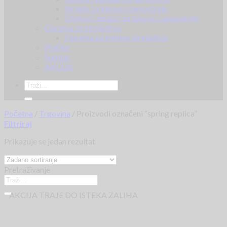
Strijele za lukove i samostrele
Dijelovi i dodaci za lukove i samostrele
Oprema za streljaštvo
Oprema za trening streljaštva
Pračke
Surplus
AKCIJA
Početna
/
Trgovina
/
Proizvodi označeni “spring replica”
Filtriraj
Prikazuje se jedan rezultat
Pretraživanje
AKCIJA TRAJE DO ISTEKA ZALIHA