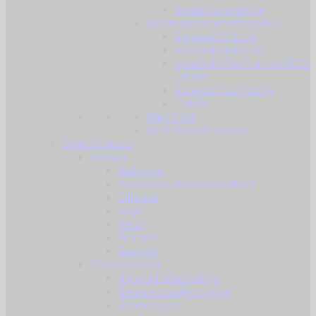
Dodaci za baterije
Spremnici za airsoft replike
Spremnici Hi cap
Spremnici mid cap
Spremnici Real cap za AEG i
GBBR
Spremnici za pištolje
Ostalo
Plin i CO2
HPA dijelovi i dodaci
Odjeća i obuća
Dodaci
Rukavice
Fantomke, maske i ovratnici
Šilterice
Kape
Šeširi
Marame
Beretke
Ženska odjeća
Ženske hlače i suknje
Ženske košulje i majice
Ženske jakne