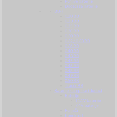
Punjive baterije
Dodaci za baterije
BB-i
0.20 BB
0.23 BB
0.25 BB
0.28 BB
0.30 BB
0.32 / 0.33 BB
0.36 BB
0.40 BB
0.43 BB
0.45 BB
0.46 BB
0.48 BB
0.49 BB
0.50 BB
Tracer BB
Baterije za replike i dodaci
Baterije
11.1V baterije
7.4V baterije
Punjači
Konektori