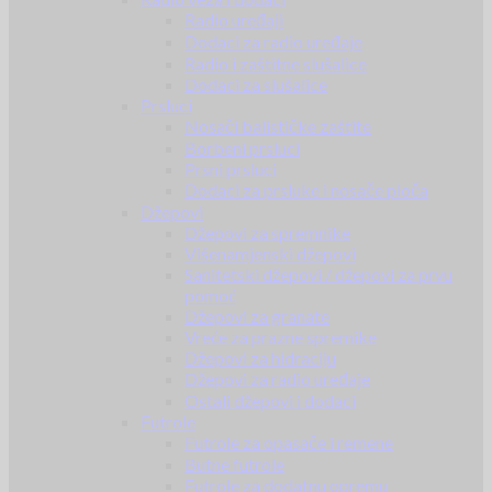
Radio uređaji
Dodaci za radio uređaje
Radio i zaštitne slušalice
Dodaci za slušalice
Prsluci
Nosači balističke zaštite
Borbeni prsluci
Prsni prsluci
Dodaci za prsluke i nosače ploča
Džepovi
Džepovi za spremnike
Višenamjenski džepovi
Sanitetski džepovi / džepovi za prvu
pomoć
Džepovi za granate
Vreće za prazne spremike
Džepovi za hidraciju
Džepovi za radio uređaje
Ostali džepovi i dodaci
Futrole
Futrole za opasače i remene
Butne futrole
Futrole za dodatnu opremu