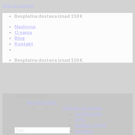
Skip to content
Besplatna dostava iznad 150 €
Naslovna
O nama
Blog
Kontakt
Besplatna dostava iznad 150 €
MENU
MENU
Airsoft replike
AEG airsoft replike
Jurišne puške
SMG
Snajperi / DMR
Strojnice