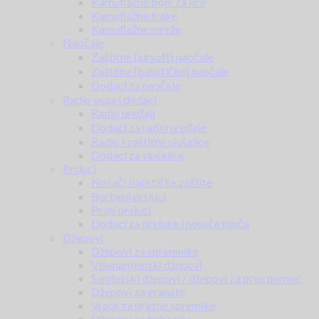
Kamuflažne boje za lice
Kamuflažne trake
Kamuflažne mreže
Naočale
Zaštitne (airsoft) naočale
Zaštitne (balističke) naočale
Dodaci za naočale
Radio veza i dodaci
Radio uređaji
Dodaci za radio uređaje
Radio i zaštitne slušalice
Dodaci za slušalice
Prsluci
Nosači balističke zaštite
Borbeni prsluci
Prsni prsluci
Dodaci za prsluke i nosače ploča
Džepovi
Džepovi za spremnike
Višenamjenski džepovi
Sanitetski džepovi / džepovi za prvu pomoć
Džepovi za granate
Vreće za prazne spremike
Džepovi za hidraciju