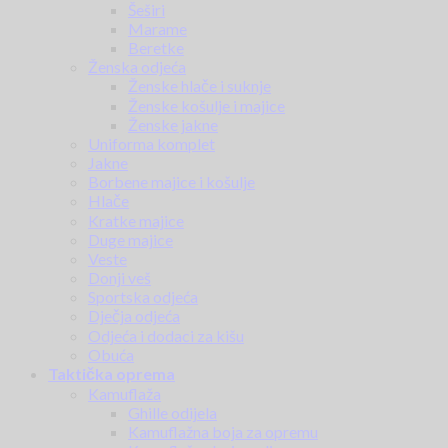
Šeširi
Marame
Beretke
Ženska odjeća
Ženske hlače i suknje
Ženske košulje i majice
Ženske jakne
Uniforma komplet
Jakne
Borbene majice i košulje
Hlače
Kratke majice
Duge majice
Veste
Donji veš
Sportska odjeća
Dječja odjeća
Odjeća i dodaci za kišu
Obuća
Taktička oprema
Kamuflaža
Ghille odijela
Kamuflažna boja za opremu