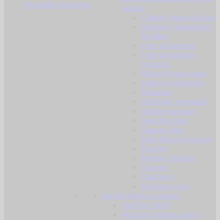
Povratak u trgovinu
replike
Cilindri i glave cilindra
Gearbox (kompletni i
školjke)
Hop-up komore
Hop-up gumice i
potisnici
Klipovi i glave klipa
Ležajevi i podloške
Mlaznice
Ožičenja i prekidači
Vodilice opruge
Selector plate
Tappet plate
Sitni dijelovi i opruge
Mosfet
Motori i dijelovi
Opruge
Zupčanici
Precizne cijevi
Vanjski dijelovi i dodaci
Optički ciljnici
Red dot i reflexni ciljnici