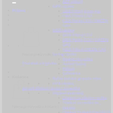
AEP pištolji
GBB replike
Prijava
GBB Pištolj green gas
GBB Pištolj CO2
GBB Puške CO2 / GREEN
GAS
NBB replike
NBB Pištolj CO2
NBB Puške CO2 / GREEN
GAS
NBB Pištolj GREEN GAS
Spring replike
Nema proizvoda u košarici.
Snajperske puške
Povratak u trgovinu
Jurišne puške
Pištolji
Sačmarice
Košarica
Ručne bombe, granate, mine
HPA replike
Airsoft dijelovi i dodaci za replike
Dijelovi unutrašnji
Dijelovi za plinske replike
Dijelovi za replike na
Nema proizvoda u košarici.
oprugu
Dijelovi za električne (AEG)