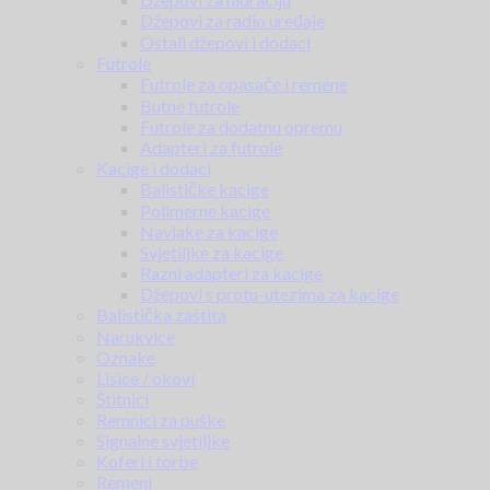
Džepovi za radio uređaje
Ostali džepovi i dodaci
Futrole
Futrole za opasače i remene
Butne futrole
Futrole za dodatnu opremu
Adapteri za futrole
Kacige i dodaci
Balističke kacige
Polimerne kacige
Navlake za kacige
Svjetiljke za kacige
Razni adapteri za kacige
Džepovi s protu-utezima za kacige
Balistička zaštita
Narukvice
Oznake
Lisice / okovi
Štitnici
Remnici za puške
Signalne svjetiljke
Koferi i torbe
Remeni