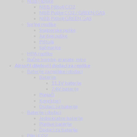
NBB replike
NBB Pištolj CO2
NBB Puške CO2 / GREEN GAS
NBB Pištolj GREEN GAS
Spring replike
Snajperske puške
Jurišne puške
Pištolji
Sačmarice
HPA replike
Ručne bombe, granate, mine
Airsoft dijelovi i dodaci za replike
Baterije za replike i dodaci
Baterije
11.1V baterije
7.4V baterije
Punjači
Konektori
Dodaci za baterije
Baterije i dodaci
Jednokratne baterije
Punjive baterije
Dodaci za baterije
Plin i CO2