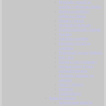
Montaže / nosači za
optičke i refleksne ciljnike
Zaštita za optičke i
refleksne ciljnike
Nogare / bipod
Vertikalni rukohvati
Prednji rukohvati / obloge
Kundaci
Taktičke svjetiljke
Montaže i nosači za
svjetiljke
Prigušivači i tracer jedinice
Rail / šine
Vanjske cijevi i adapteri
Kompenzatori trzaja i
razbijači plamena
Montaže i adapteri za
remnike
Pinovi / štiftovi
Selektori
Ostali dijelovi
Baterije i dodaci
Jednokratne baterije