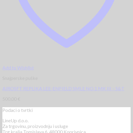
Add to Wishlist
Snajperske puške
AIROSFT REPLIKA LEE-ENFIELD SMLE NO.1 MK III – S&T
500,00
€
Podaci o tvrtki
LineUp d.o.o.
Za trgovinu, proizvodnju i usluge
Trg kralja Tomislava 6, 48000 Koprivnica