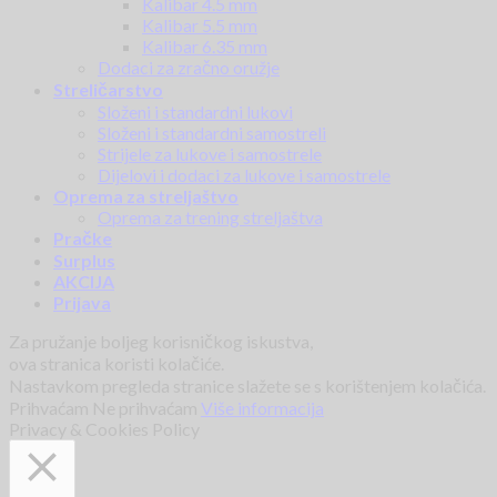
Kalibar 4.5 mm
Kalibar 5.5 mm
Kalibar 6.35 mm
Dodaci za zračno oružje
Streličarstvo
Složeni i standardni lukovi
Složeni i standardni samostreli
Strijele za lukove i samostrele
Dijelovi i dodaci za lukove i samostrele
Oprema za streljaštvo
Oprema za trening streljaštva
Pračke
Surplus
AKCIJA
Prijava
Za pružanje boljeg korisničkog iskustva,
ova stranica koristi kolačiće.
Nastavkom pregleda stranice slažete se s korištenjem kolačića.
Prihvaćam
Ne prihvaćam
Više informacija
Privacy & Cookies Policy