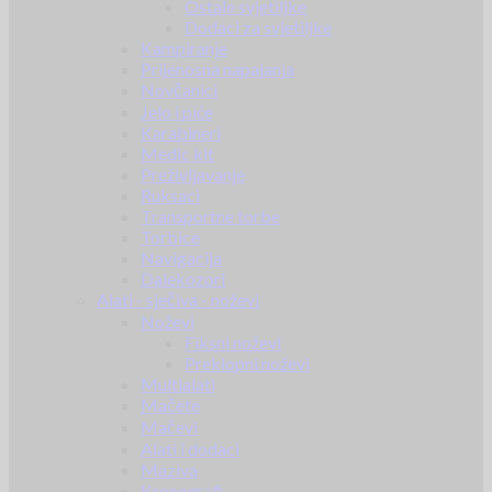
Ostale svjetiljke
Dodaci za svjetiljke
Kampiranje
Prijenosna napajanja
Novčanici
Jelo i piće
Karabineri
Medic kit
Preživljavanje
Ruksaci
Transportne torbe
Torbice
Navigacija
Dalekozori
Alati - sječiva - noževi
Noževi
Fiksni noževi
Preklopni noževi
Multialati
Mačete
Mačevi
Alati i dodaci
Maziva
Kronografi