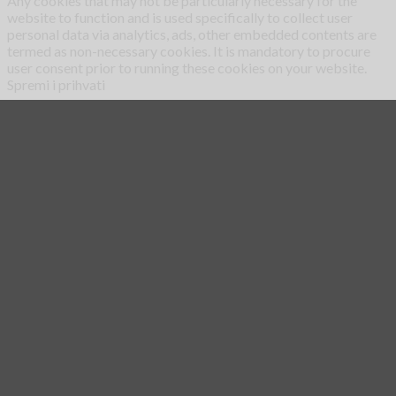
Any cookies that may not be particularly necessary for the
website to function and is used specifically to collect user
personal data via analytics, ads, other embedded contents are
termed as non-necessary cookies. It is mandatory to procure
user consent prior to running these cookies on your website.
Spremi i prihvati