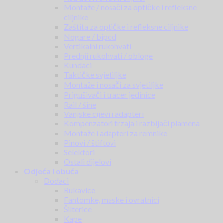
Montaže / nosači za optičke i refleksne
ciljnike
Zaštita za optičke i refleksne ciljnike
Nogare / bipod
Vertikalni rukohvati
Prednji rukohvati / obloge
Kundaci
Taktičke svjetiljke
Montaže i nosači za svjetiljke
Prigušivači i tracer jedinice
Rail / šine
Vanjske cijevi i adapteri
Kompenzatori trzaja i razbijači plamena
Montaže i adapteri za remnike
Pinovi / štiftovi
Selektori
Ostali dijelovi
Odjeća i obuća
Dodaci
Rukavice
Fantomke, maske i ovratnici
Šilterice
Kape