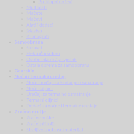
Preklopni noževi
Multialati
Mačete
Mačevi
Alati i dodaci
Maziva
Kronografi
Samoobrana
Suzavci
Električni šokeri
Osobni alarm / privjesak
Ostala oprema za samoobranu
Gearskin
Noćni i termalni uređaji
Noćni uređaji za kretanje i osmatranje
Noćni ciljnici
Uređaji za termalno osmatranje
Termalni ciljnici
Dodaci za noćne i termalne uređaje
Zračno oružje
Zračne puške
Zračni pištolji
Streljivo i potrošni materijal