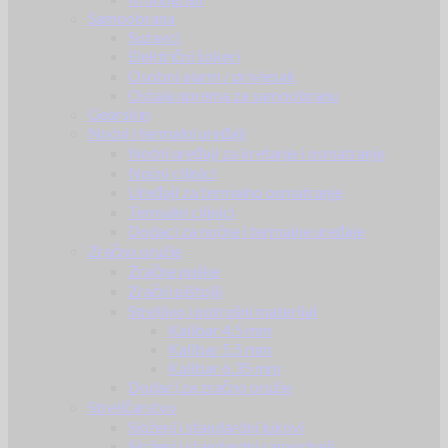
Samoobrana
Suzavci
Električni šokeri
Osobni alarm / privjesak
Ostala oprema za samoobranu
Gearskin
Noćni i termalni uređaji
Noćni uređaji za kretanje i osmatranje
Noćni ciljnici
Uređaji za termalno osmatranje
Termalni ciljnici
Dodaci za noćne i termalne uređaje
Zračno oružje
Zračne puške
Zračni pištolji
Streljivo i potrošni materijal
Kalibar 4.5 mm
Kalibar 5.5 mm
Kalibar 6.35 mm
Dodaci za zračno oružje
Streličarstvo
Složeni i standardni lukovi
Složeni i standardni samostreli