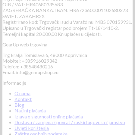
OIB / VAT: HR40680335683
ZAGREBAČKA BANKA: IBAN: HR6723600001102680323
SWIFT: ZABAHR2X
Registrirano kod: Trgovački sud u Varaždinu, MBS 070159931.
Upisano u Trgovački registar pod brojem Tt-18/1410-2.
Temeljni kapital 20.000,00 Kn uplaćen u cijelosti.
GearUp web trgovina
Trg kralja Tomislava 6, 48000 Koprivnica
Mobitel: +385916029342
Telefon: +38548480216
Email: info@gearupshop.eu
Informacije
O nama
Kontakt
Blog
Načini plaćanja
Izjava o sigurnosti online plaćanja
Dostava / zamjena / povrat / raskid ugovora / jamstvo
Uvjeti korištenja
Zaštita osobnih podataka