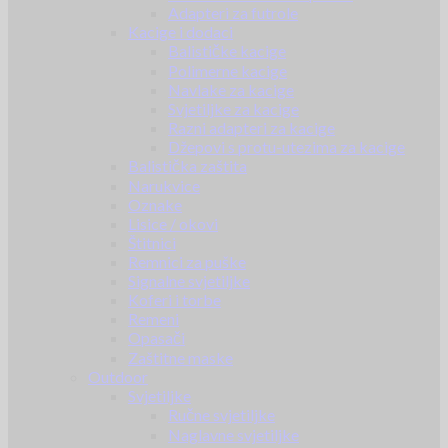
Adapteri za futrole
Kacige i dodaci
Balističke kacige
Polimerne kacige
Navlake za kacige
Svjetiljke za kacige
Razni adapteri za kacige
Džepovi s protu-utezima za kacige
Balistička zaštita
Narukvice
Oznake
Lisice / okovi
Štitnici
Remnici za puške
Signalne svjetiljke
Koferi i torbe
Remeni
Opasači
Zaštitne maske
Outdoor
Svjetiljke
Ručne svjetiljke
Naglavne svjetiljke