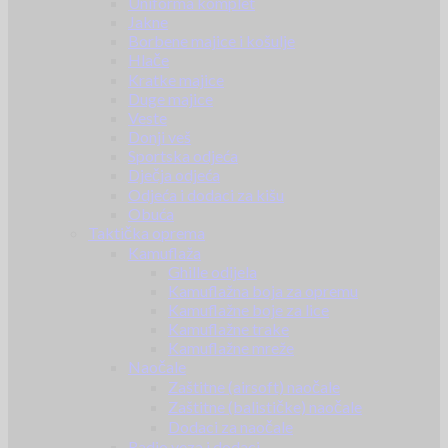
Uniforma komplet
Jakne
Borbene majice i košulje
Hlače
Kratke majice
Duge majice
Veste
Donji veš
Sportska odjeća
Dječja odjeća
Odjeća i dodaci za kišu
Obuća
Taktička oprema
Kamuflaža
Ghille odijela
Kamuflažna boja za opremu
Kamuflažne boje za lice
Kamuflažne trake
Kamuflažne mreže
Naočale
Zaštitne (airsoft) naočale
Zaštitne (balističke) naočale
Dodaci za naočale
Radio veza i dodaci