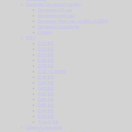
Spremnici za airsoft replike
Spremnici Hi cap
Spremnici mid cap
Spremnici Real cap za AEG i GBBR
Spremnici za pištolje
Ostalo
BB-i
0.20 BB
0.23 BB
0.25 BB
0.28 BB
0.30 BB
0.32 / 0.33 BB
0.36 BB
0.40 BB
0.43 BB
0.45 BB
0.46 BB
0.48 BB
0.49 BB
0.50 BB
Tracer BB
Dijelovi unutrašnji