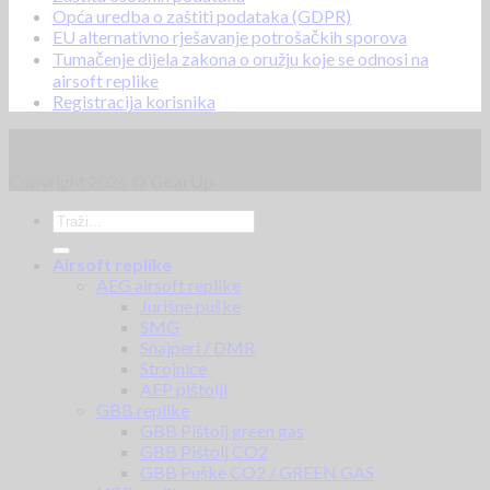
Opća uredba o zaštiti podataka (GDPR)
EU alternativno rješavanje potrošačkih sporova
Tumačenje dijela zakona o oružju koje se odnosi na
airsoft replike
Registracija korisnika
Copyright 2026 ©
GearUp
Airsoft replike
AEG airsoft replike
Jurišne puške
SMG
Snajperi / DMR
Strojnice
AEP pištolji
GBB replike
GBB Pištolj green gas
GBB Pištolj CO2
GBB Puške CO2 / GREEN GAS