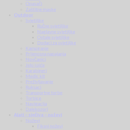
Opasači
Zaštitne maske
Outdoor
Svjetiljke
Ručne svjetiljke
Naglavne svjetiljke
Ostale svjetiljke
Dodaci za svjetiljke
Kampiranje
Prijenosna napajanja
Novčanici
Jelo i piće
Karabineri
Medic kit
Preživljavanje
Ruksaci
Transportne torbe
Torbice
Navigacija
Dalekozori
Alati – sječiva – noževi
Noževi
Fiksni noževi