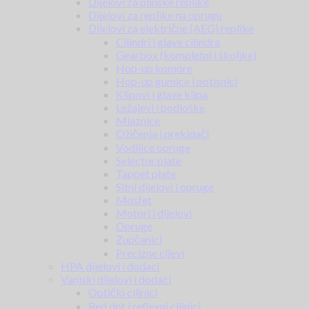
Dijelovi za plinske replike
Dijelovi za replike na oprugu
Dijelovi za električne (AEG) replike
Cilindri i glave cilindra
Gearbox (kompletni i školjke)
Hop-up komore
Hop-up gumice i potisnici
Klipovi i glave klipa
Ležajevi i podloške
Mlaznice
Ožičenja i prekidači
Vodilice opruge
Selector plate
Tappet plate
Sitni dijelovi i opruge
Mosfet
Motori i dijelovi
Opruge
Zupčanici
Precizne cijevi
HPA dijelovi i dodaci
Vanjski dijelovi i dodaci
Optički ciljnici
Red dot i reflexni ciljnici