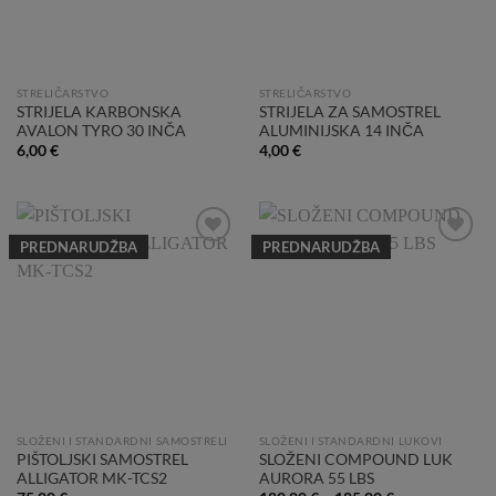
STRELIČARSTVO
STRELIČARSTVO
STRIJELA KARBONSKA
STRIJELA ZA SAMOSTREL
AVALON TYRO 30 INČA
ALUMINIJSKA 14 INČA
6,00
€
4,00
€
PREDNARUDŽBA
PREDNARUDŽBA
Add to
Add to
Wishlist
Wishlist
SLOŽENI I STANDARDNI SAMOSTRELI
SLOŽENI I STANDARDNI LUKOVI
PIŠTOLJSKI SAMOSTREL
SLOŽENI COMPOUND LUK
ALLIGATOR MK-TCS2
AURORA 55 LBS