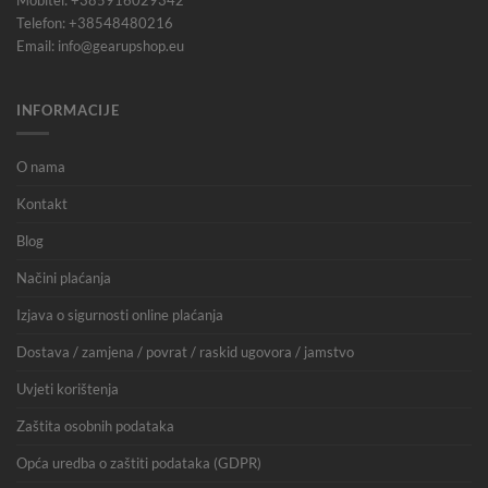
Mobitel: +385916029342
Telefon: +38548480216
Email: info@gearupshop.eu
INFORMACIJE
O nama
Kontakt
Blog
Načini plaćanja
Izjava o sigurnosti online plaćanja
Dostava / zamjena / povrat / raskid ugovora / jamstvo
Uvjeti korištenja
Zaštita osobnih podataka
Opća uredba o zaštiti podataka (GDPR)