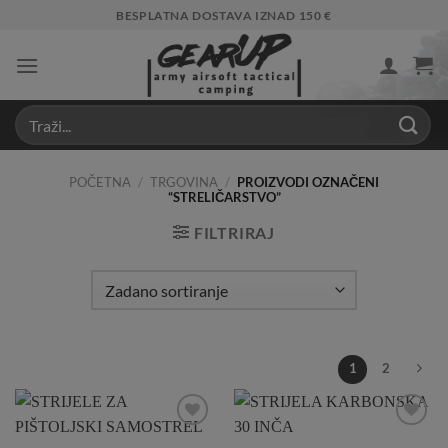
Skip
BESPLATNA DOSTAVA IZNAD 150 €
to
content
POČETNA
/
TRGOVINA
/
PROIZVODI OZNAČENI
“STRELIČARSTVO”
FILTRIRAJ
1
2
Add to
Add to