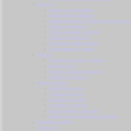
Džepovi
Džepovi za spremnike
Višenamjenski džepovi
Sanitetski džepovi / džepovi za prvu pom
Džepovi za granate
Vreće za prazne spremike
Džepovi za hidraciju
Džepovi za radio uređaje
Ostali džepovi i dodaci
Futrole
Futrole za opasače i remene
Butne futrole
Futrole za dodatnu opremu
Adapteri za futrole
Kacige i dodaci
Balističke kacige
Polimerne kacige
Navlake za kacige
Svjetiljke za kacige
Razni adapteri za kacige
Džepovi s protu-utezima za kacige
Balistička zaštita
Narukvice