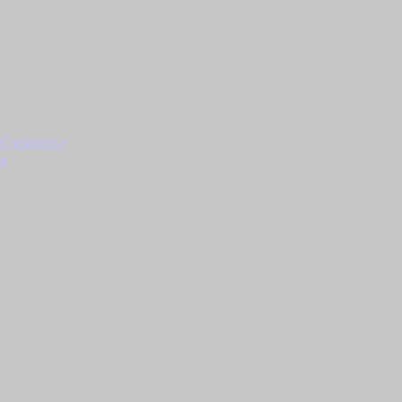
ači plamena
ke