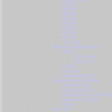
0.36 BB
0.40 BB
0.43 BB
0.45 BB
0.46 BB
0.48 BB
0.49 BB
0.50 BB
Tracer BB
Baterije za replike i dodaci
Baterije
11.1V baterije
7.4V baterije
Punjači
Konektori
Dodaci za baterije
Spremnici za airsoft replike
Spremnici Hi cap
Spremnici mid cap
Spremnici Real cap za AEG i
Spremnici za pištolje
Ostalo
Plin i CO2