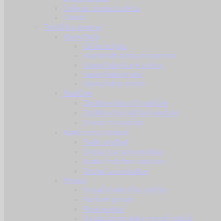
Odjeća i dodaci za kišu
Obuća
Taktička oprema
Kamuflaža
Ghille odijela
Kamuflažna boja za opremu
Kamuflažne boje za lice
Kamuflažne trake
Kamuflažne mreže
Naočale
Zaštitne (airsoft) naočale
Zaštitne (balističke) naočale
Dodaci za naočale
Radio veza i dodaci
Radio uređaji
Dodaci za radio uređaje
Radio i zaštitne slušalice
Dodaci za slušalice
Prsluci
Nosači balističke zaštite
Borbeni prsluci
Prsni prsluci
Dodaci za prsluke i nosače ploča