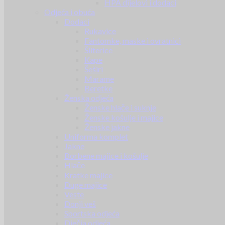
HPA dijelovi i dodaci
Odjeća i obuća
Dodaci
Rukavice
Fantomke, maske i ovratnici
Šilterice
Kape
Šeširi
Marame
Beretke
Ženska odjeća
Ženske hlače i suknje
Ženske košulje i majice
Ženske jakne
Uniforma komplet
Jakne
Borbene majice i košulje
Hlače
Kratke majice
Duge majice
Veste
Donji veš
Sportska odjeća
Dječja odjeća