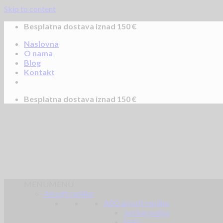
Skip to content
Besplatna dostava iznad 150 €
Naslovna
O nama
Blog
Kontakt
Besplatna dostava iznad 150 €
MENU
MENU
Airsoft replike
AEG airsoft replike
Jurišne puške
SMG