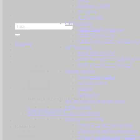
Snajperi / DMR
Strojnice
AEP pištolji
GBB replike
GBB Pištolj green gas
GBB Pištolj CO2
GBB Puške CO2 / GREEN G
Prijava
NBB replike
NBB Pištolj CO2
NBB Puške CO2 / GREEN G
NBB Pištolj GREEN GAS
Spring replike
Snajperske puške
Jurišne puške
Pištolji
Sačmarice
Nema proizvoda u košarici.
Ručne bombe, granate, mine
HPA replike
Povratak u trgovinu
Airsoft dijelovi i dodaci za replike
Dijelovi unutrašnji
Dijelovi za plinske replike
Košarica
Dijelovi za replike na oprugu
Dijelovi za električne (AEG) r