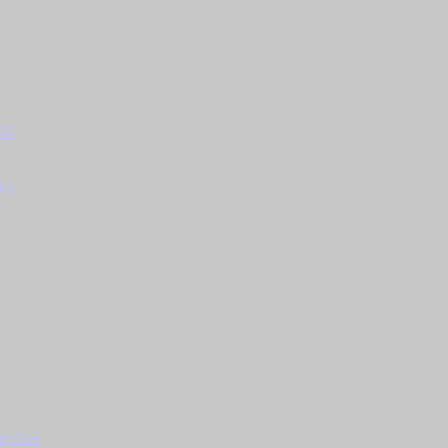
AS
AS
eplike