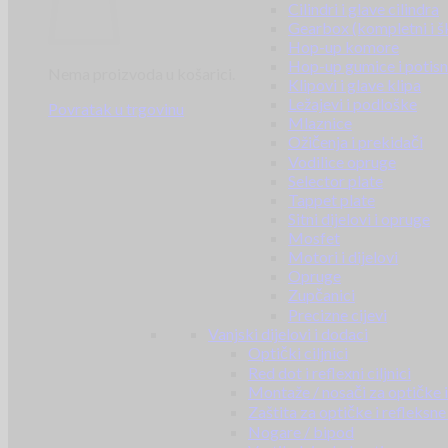
Cilindri i glave cilindra
Gearbox (kompletni i š
Hop-up komore
Hop-up gumice i potisn
Nema proizvoda u košarici.
Klipovi i glave klipa
Ležajevi i podloške
Povratak u trgovinu
Mlaznice
Ožičenja i prekidači
Vodilice opruge
Selector plate
Tappet plate
Sitni dijelovi i opruge
Mosfet
Motori i dijelovi
Opruge
Zupčanici
Precizne cijevi
Vanjski dijelovi i dodaci
Optički ciljnici
Red dot i reflexni ciljnici
Montaže / nosači za optičke i 
Zaštita za optičke i refleksne 
Nogare / bipod