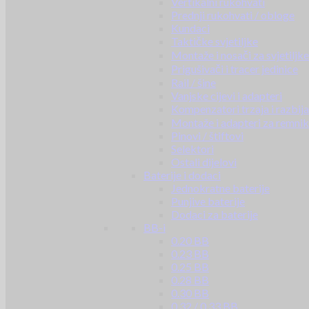
Vertikalni rukohvati
Prednji rukohvati / obloge
Kundaci
Taktičke svjetiljke
Montaže i nosači za svjetiljke
Prigušivači i tracer jedinice
Rail / šine
Vanjske cijevi i adapteri
Kompenzatori trzaja i razbij
Montaže i adapteri za remni
Pinovi / štiftovi
Selektori
Ostali dijelovi
Baterije i dodaci
Jednokratne baterije
Punjive baterije
Dodaci za baterije
BB-i
0.20 BB
0.23 BB
0.25 BB
0.28 BB
0.30 BB
0.32 / 0.33 BB