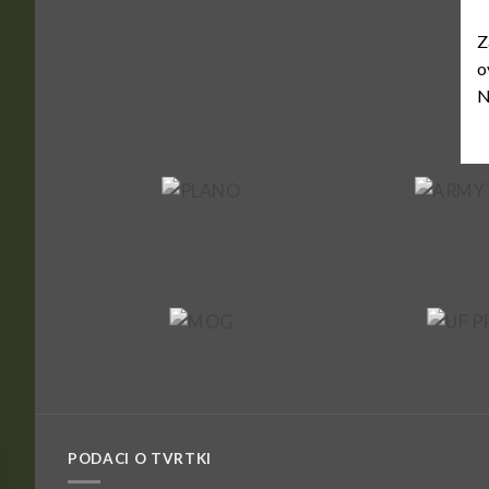
Z
o
N
PODACI O TVRTKI