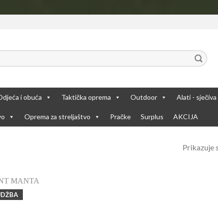
Odjeća i obuća
Taktička oprema
Outdoor
Alati - sječiva
vo
Oprema za streljaštvo
Pračke
Surplus
AKCIJA
Prikazuje s
UDŽBA
Add to
Wishlist