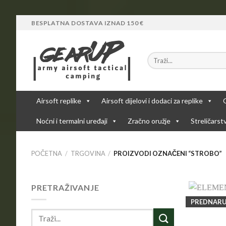
Skip
BESPLATNA DOSTAVA IZNAD 150 €
to
content
Airsoft replike
Airsoft dijelovi i dodaci za replike
Noćni i termalni uređaji
Zračno oružje
Streličarst
POČETNA
/
TRGOVINA
/
PROIZVODI OZNAČENI “STROBO”
PRETRAŽIVANJE
PREDNAR