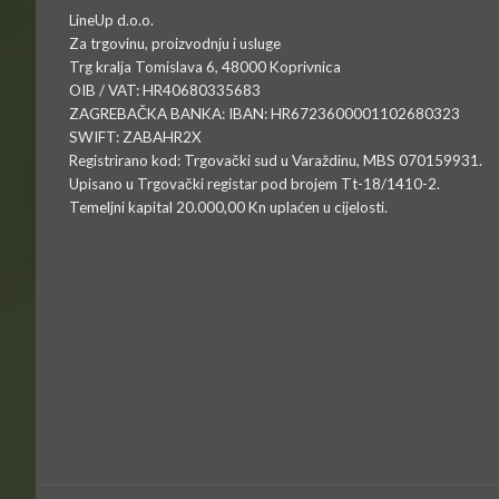
LineUp d.o.o.
Za trgovinu, proizvodnju i usluge
Trg kralja Tomislava 6, 48000 Koprivnica
OIB / VAT: HR40680335683
ZAGREBAČKA BANKA: IBAN: HR6723600001102680323
SWIFT: ZABAHR2X
Registrirano kod: Trgovački sud u Varaždinu, MBS 070159931.
Upisano u Trgovački registar pod brojem Tt-18/1410-2.
Temeljni kapital 20.000,00 Kn uplaćen u cijelosti.