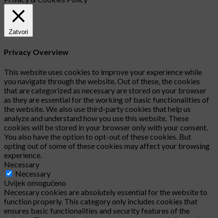
Zatvori
Privacy Overview
This website uses cookies to improve your experience while
you navigate through the website. Out of these, the cookies
that are categorized as necessary are stored on your browser
as they are essential for the working of basic functionalities of
the website. We also use third-party cookies that help us
analyze and understand how you use this website. These
cookies will be stored in your browser only with your consent.
You also have the option to opt-out of these cookies. But
opting out of some of these cookies may affect your browsing
experience.
Necessary
Necessary
Uvijek omogućeno
Necessary cookies are absolutely essential for the website to
function properly. This category only includes cookies that
ensures basic functionalities and security features of the