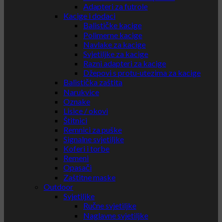
Adapteri za futrole
Kacige i dodaci
Balističke kacige
Polimerne kacige
Navlake za kacige
Svjetiljke za kacige
Razni adapteri za kacige
Džepovi s protu-utezima za kacige
Balistička zaštita
Narukvice
Oznake
Lisice / okovi
Štitnici
Remnici za puške
Signalne svjetiljke
Koferi i torbe
Remeni
Opasači
Zaštitne maske
Outdoor
Svjetiljke
Ručne svjetiljke
Naglavne svjetiljke