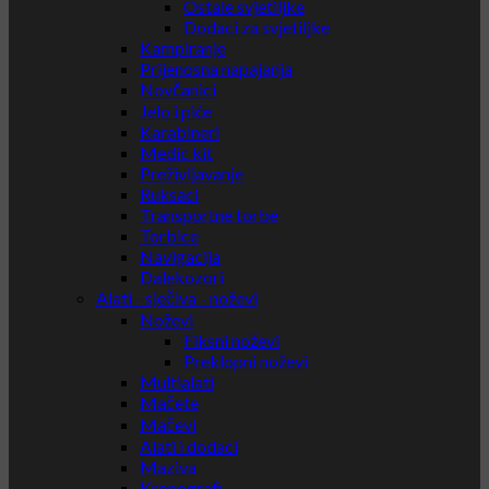
Ostale svjetiljke
Dodaci za svjetiljke
Kampiranje
Prijenosna napajanja
Novčanici
Jelo i piće
Karabineri
Medic kit
Preživljavanje
Ruksaci
Transportne torbe
Torbice
Navigacija
Dalekozori
Alati - sječiva - noževi
Noževi
Fiksni noževi
Preklopni noževi
Multialati
Mačete
Mačevi
Alati i dodaci
Maziva
Kronografi