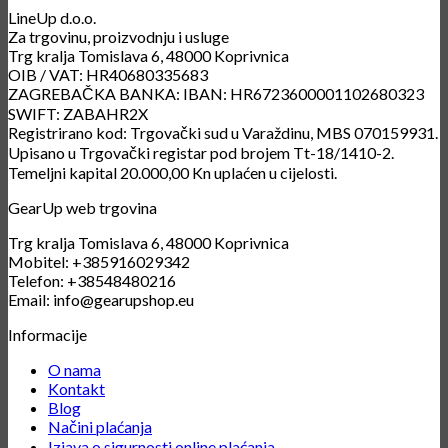
LineUp d.o.o.
Za trgovinu, proizvodnju i usluge
Trg kralja Tomislava 6, 48000 Koprivnica
OIB / VAT: HR40680335683
ZAGREBAČKA BANKA: IBAN: HR6723600001102680323
SWIFT: ZABAHR2X
Registrirano kod: Trgovački sud u Varaždinu, MBS 070159931.
Upisano u Trgovački registar pod brojem Tt-18/1410-2.
Temeljni kapital 20.000,00 Kn uplaćen u cijelosti.
GearUp web trgovina
Trg kralja Tomislava 6, 48000 Koprivnica
Mobitel: +385916029342
Telefon: +38548480216
Email: info@gearupshop.eu
Informacije
O nama
Kontakt
Blog
Načini plaćanja
Izjava o sigurnosti online plaćanja