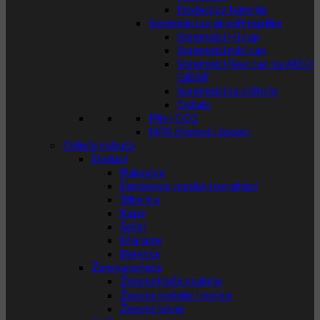
Dodaci za baterije
Spremnici za airsoft replike
Spremnici Hi cap
Spremnici mid cap
Spremnici Real cap za AEG i
GBBR
Spremnici za pištolje
Ostalo
Plin i CO2
HPA dijelovi i dodaci
Odjeća i obuća
Dodaci
Rukavice
Fantomke, maske i ovratnici
Šilterice
Kape
Šeširi
Marame
Beretke
Ženska odjeća
Ženske hlače i suknje
Ženske košulje i majice
Ženske jakne