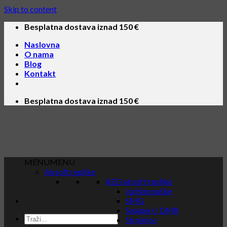
Skip to content
Besplatna dostava iznad 150 €
Naslovna
O nama
Blog
Kontakt
Besplatna dostava iznad 150 €
MENU
MENU
Airsoft replike
AEG airsoft replike
Jurišne puške
SMG
Snajperi / DMR
Strojnice