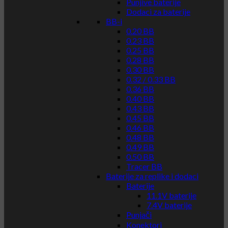
Punjive baterije
Dodaci za baterije
BB-i
0.20 BB
0.23 BB
0.25 BB
0.28 BB
0.30 BB
0.32 / 0.33 BB
0.36 BB
0.40 BB
0.43 BB
0.45 BB
0.46 BB
0.48 BB
0.49 BB
0.50 BB
Tracer BB
Baterije za replike i dodaci
Baterije
11.1V baterije
7.4V baterije
Punjači
Konektori