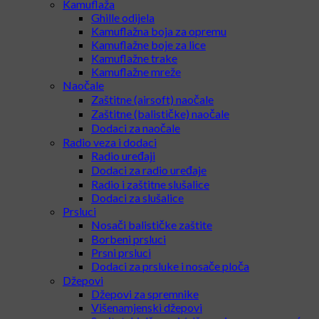
Kamuflaža
Ghille odijela
Kamuflažna boja za opremu
Kamuflažne boje za lice
Kamuflažne trake
Kamuflažne mreže
Naočale
Zaštitne (airsoft) naočale
Zaštitne (balističke) naočale
Dodaci za naočale
Radio veza i dodaci
Radio uređaji
Dodaci za radio uređaje
Radio i zaštitne slušalice
Dodaci za slušalice
Prsluci
Nosači balističke zaštite
Borbeni prsluci
Prsni prsluci
Dodaci za prsluke i nosače ploča
Džepovi
Džepovi za spremnike
Višenamjenski džepovi