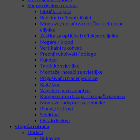
Vanjski dijelovi i dodaci
Optički ciljnici
Red dot i reflexni ciljnici
Montaže / nosači za optičke i refleksne
ciljnike
Zaštita za optičke i refleksne ciljnike
Nogare / bipod
Vertikalni rukohvati
Prednji rukohvati / obloge
Kundaci
Taktičke svjetiljke
Montaže i nosači za svjetiljke
Prigušivači i tracer jedinice
Rail / šine
Vanjske cijevi i adapteri
Kompenzatori trzaja i razbijači plamena
Montaže i adapteri za remnike
Pinovi / štiftovi
Selektori
Ostali dijelovi
Odjeća i obuća
Dodaci
Rukavice