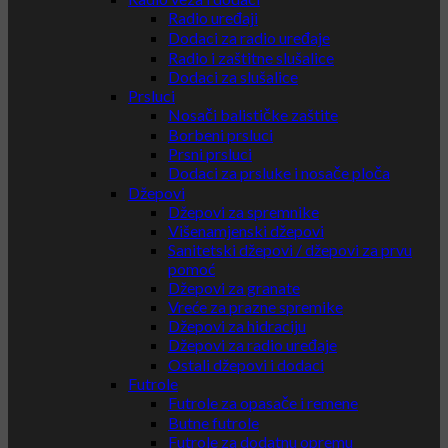
Radio uređaji
Dodaci za radio uređaje
Radio i zaštitne slušalice
Dodaci za slušalice
Prsluci
Nosači balističke zaštite
Borbeni prsluci
Prsni prsluci
Dodaci za prsluke i nosače ploča
Džepovi
Džepovi za spremnike
Višenamjenski džepovi
Sanitetski džepovi / džepovi za prvu
pomoć
Džepovi za granate
Vreće za prazne spremike
Džepovi za hidraciju
Džepovi za radio uređaje
Ostali džepovi i dodaci
Futrole
Futrole za opasače i remene
Butne futrole
Futrole za dodatnu opremu