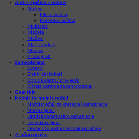
Alati – sječiva – noževi
Noževi
Fiksni noževi
Preklopni noževi
Multialati
Mačete
Mačevi
Alati i dodaci
Maziva
Kronografi
Samoobrana
Suzavci
Električni šokeri
Osobni alarm / privjesak
Ostala oprema za samoobranu
Gearskin
Noćni i termalni uređaji
Noćni uređaji za kretanje i osmatranje
Noćni ciljnici
Uređaji za termalno osmatranje
Termalni ciljnici
Dodaci za noćne i termalne uređaje
Zračno oružje