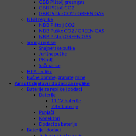
GBB Pištolj green gas
GBB Pištolj CO2
GBB Puške CO2 / GREEN GAS
NBB replike
NBB Pištolj CO2
NBB Puške CO2 / GREEN GAS
NBB Pištolj GREEN GAS
Spring replike
Snajperske puške
Jurišne puške
Pištolji
Sačmarice
HPA replike
Ručne bombe, granate, mine
Airsoft dijelovi i dodaci za replike
Baterije za replike i dodaci
Baterije
11.1V baterije
7.4V baterije
Punjači
Konektori
Dodaci za baterije
Baterije i dodaci
Jednokratne baterije