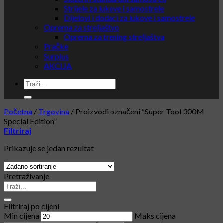
Strijele za lukove i samostrele
Dijelovi i dodaci za lukove i samostrele
Oprema za streljaštvo
Oprema za trening streljaštva
Pračke
Surplus
AKCIJA
Početna
/
Trgovina
/
Proizvodi označeni “Super Tool 300M
Special Edition”
Filtriraj
Prikazuje se jedan rezultat
Pretraživanje
Filtriraj po cijeni
Min cijena
Maks cijena