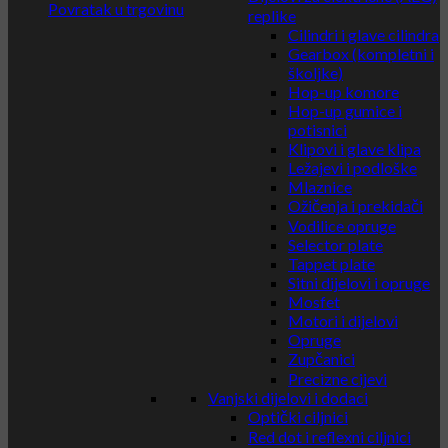
Povratak u trgovinu
replike
Cilindri i glave cilindra
Gearbox (kompletni i
školjke)
Hop-up komore
Hop-up gumice i
potisnici
Klipovi i glave klipa
Ležajevi i podloške
Mlaznice
Ožičenja i prekidači
Vodilice opruge
Selector plate
Tappet plate
Sitni dijelovi i opruge
Mosfet
Motori i dijelovi
Opruge
Zupčanici
Precizne cijevi
Vanjski dijelovi i dodaci
Optički ciljnici
Red dot i reflexni ciljnici