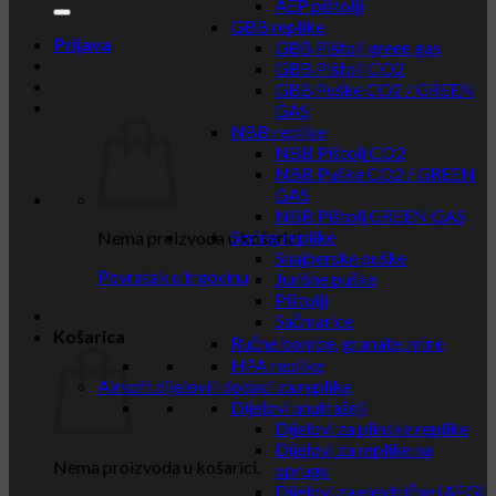
AEP pištolji
GBB replike
Prijava
GBB Pištolj green gas
GBB Pištolj CO2
GBB Puške CO2 / GREEN
GAS
NBB replike
NBB Pištolj CO2
NBB Puške CO2 / GREEN
GAS
NBB Pištolj GREEN GAS
Spring replike
Nema proizvoda u košarici.
Snajperske puške
Povratak u trgovinu
Jurišne puške
Pištolji
Sačmarice
Košarica
Ručne bombe, granate, mine
HPA replike
Airsoft dijelovi i dodaci za replike
Dijelovi unutrašnji
Dijelovi za plinske replike
Dijelovi za replike na
Nema proizvoda u košarici.
oprugu
Dijelovi za električne (AEG)