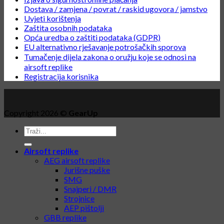
Dostava / zamjena / povrat / raskid ugovora / jamstvo
Uvjeti korištenja
Zaštita osobnih podataka
Opća uredba o zaštiti podataka (GDPR)
EU alternativno rješavanje potrošačkih sporova
Tumačenje dijela zakona o oružju koje se odnosi na
airsoft replike
Registracija korisnika
Copyright 2026 ©
GearUp
Airsoft replike
AEG airsoft replike
Jurišne puške
SMG
Snajperi / DMR
Strojnice
AEP pištolji
GBB replike