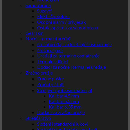
Samoobrana
Suzavci
Električni šokeri
Osobni alarm / privjesak
Ostala oprema za samoobranu
Gearskin
Noćni i termalni uređaji
Noćni uređaji za kretanje i osmatranje
Noćni ciljnici
Uređaji za termalno osmatranje
Termalni ciljnici
Dodaci za noćne i termalne uređaje
Zračno oružje
Zračne puške
Zračni pištolji
Streljivo i potrošni materijal
Kalibar 4.5 mm
Kalibar 5.5 mm
Kalibar 6.35 mm
Dodaci za zračno oružje
Streličarstvo
Složeni i standardni lukovi
Složeni i standardni samostreli