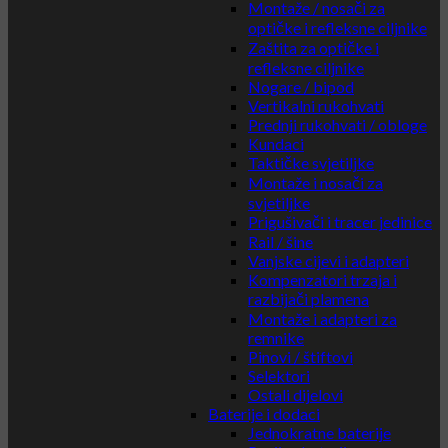
Montaže / nosači za
optičke i refleksne ciljnike
Zaštita za optičke i
refleksne ciljnike
Nogare / bipod
Vertikalni rukohvati
Prednji rukohvati / obloge
Kundaci
Taktičke svjetiljke
Montaže i nosači za
svjetiljke
Prigušivači i tracer jedinice
Rail / šine
Vanjske cijevi i adapteri
Kompenzatori trzaja i
razbijači plamena
Montaže i adapteri za
remnike
Pinovi / štiftovi
Selektori
Ostali dijelovi
Baterije i dodaci
Jednokratne baterije