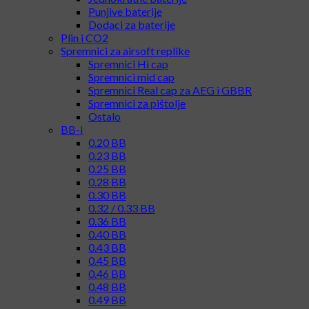
Punjive baterije
Dodaci za baterije
Plin i CO2
Spremnici za airsoft replike
Spremnici Hi cap
Spremnici mid cap
Spremnici Real cap za AEG i GBBR
Spremnici za pištolje
Ostalo
BB-i
0.20 BB
0.23 BB
0.25 BB
0.28 BB
0.30 BB
0.32 / 0.33 BB
0.36 BB
0.40 BB
0.43 BB
0.45 BB
0.46 BB
0.48 BB
0.49 BB