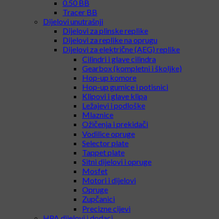
0.50 BB
Tracer BB
Dijelovi unutrašnji
Dijelovi za plinske replike
Dijelovi za replike na oprugu
Dijelovi za električne (AEG) replike
Cilindri i glave cilindra
Gearbox (kompletni i školjke)
Hop-up komore
Hop-up gumice i potisnici
Klipovi i glave klipa
Ležajevi i podloške
Mlaznice
Ožičenja i prekidači
Vodilice opruge
Selector plate
Tappet plate
Sitni dijelovi i opruge
Mosfet
Motori i dijelovi
Opruge
Zupčanici
Precizne cijevi
HPA dijelovi i dodaci