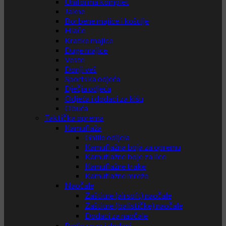
Uniforma komplet
Jakne
Borbene majice i košulje
Hlače
Kratke majice
Duge majice
Veste
Donji veš
Sportska odjeća
Dječja odjeća
Odjeća i dodaci za kišu
Obuća
Taktička oprema
Kamuflaža
Ghille odijela
Kamuflažna boja za opremu
Kamuflažne boje za lice
Kamuflažne trake
Kamuflažne mreže
Naočale
Zaštitne (airsoft) naočale
Zaštitne (balističke) naočale
Dodaci za naočale
Radio veza i dodaci