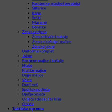
Fantomke, maske i ovratnici
Šilterice
Kape
Šeširi
Marame
Beretke
Ženska odjeća
Ženske hlače i suknje
Ženske košulje i majice
Ženske jakne
Uniforma komplet
Jakne
Borbene majice i košulje
Hlače
Kratke majice
Duge majice
Veste
Donji veš
Sportska odjeća
Dječja odjeća
Odjeća i dodaci za kišu
Obuća
Taktička oprema