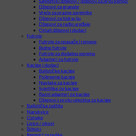
Sanitetski džepovi / džepovi za prvu pomoć
Džepovi za granate
Vreće za prazne spremike
Džepovi za hidraciju
Džepovi za radio uređaje
Ostali džepovi i dodaci
Futrole
Futrole za opasače i remene
Butne futrole
Futrole za dodatnu opremu
Adapteri za futrole
Kacige i dodaci
Balističke kacige
Polimerne kacige
Navlake za kacige
Svjetiljke za kacige
Razni adapteri za kacige
Džepovi s protu-utezima za kacige
Balistička zaštita
Narukvice
Oznake
Lisice / okovi
Štitnici
Remnici za puške