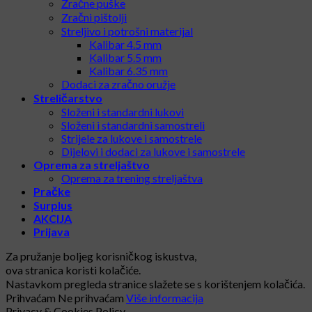
Zračne puške
Zračni pištolji
Streljivo i potrošni materijal
Kalibar 4.5 mm
Kalibar 5.5 mm
Kalibar 6.35 mm
Dodaci za zračno oružje
Streličarstvo
Složeni i standardni lukovi
Složeni i standardni samostreli
Strijele za lukove i samostrele
Dijelovi i dodaci za lukove i samostrele
Oprema za streljaštvo
Oprema za trening streljaštva
Pračke
Surplus
AKCIJA
Prijava
Za pružanje boljeg korisničkog iskustva,
ova stranica koristi kolačiće.
Nastavkom pregleda stranice slažete se s korištenjem kolačića.
Prihvaćam
Ne prihvaćam
Više informacija
Privacy & Cookies Policy