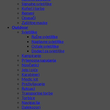
Signalne svjetiljke
Koferi i torbe
Remeni
Opasači
Zaštitne maske
Outdoor
Svjetiljke
Ručne svjetiljke
Naglavne svjetiljke
Ostale svjetiljke
Dodaci za svjetiljke
Kampiranje
Prijenosna napajanja
Novčanici
Jelo i piće
Karabineri
Medic kit
Preživljavanje
Ruksaci
Transportne torbe
Torbice
Navigacija
Dalekozori