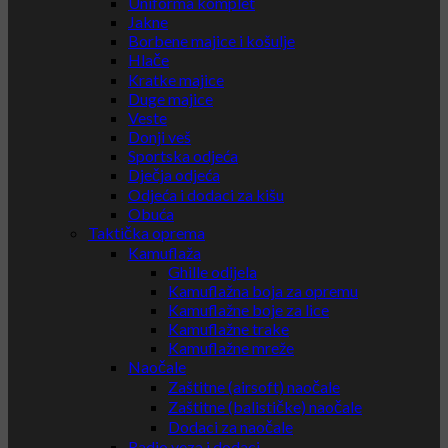
Uniforma komplet
Jakne
Borbene majice i košulje
Hlače
Kratke majice
Duge majice
Veste
Donji veš
Sportska odjeća
Dječja odjeća
Odjeća i dodaci za kišu
Obuća
Taktička oprema
Kamuflaža
Ghille odijela
Kamuflažna boja za opremu
Kamuflažne boje za lice
Kamuflažne trake
Kamuflažne mreže
Naočale
Zaštitne (airsoft) naočale
Zaštitne (balističke) naočale
Dodaci za naočale
Radio veza i dodaci