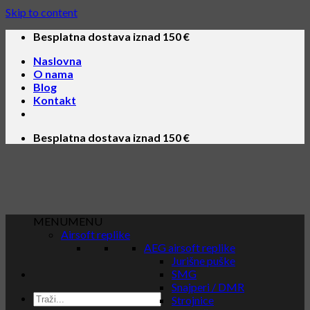
Skip to content
Besplatna dostava iznad 150 €
Naslovna
O nama
Blog
Kontakt
Besplatna dostava iznad 150 €
MENU
MENU
Airsoft replike
AEG airsoft replike
Jurišne puške
SMG
Snajperi / DMR
Strojnice