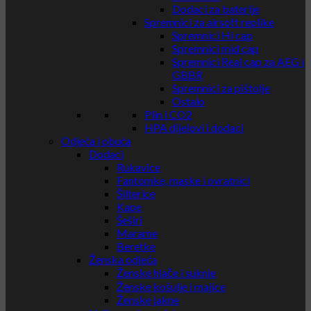
Dodaci za baterije
Spremnici za airsoft replike
Spremnici Hi cap
Spremnici mid cap
Spremnici Real cap za AEG i
GBBR
Spremnici za pištolje
Ostalo
Plin i CO2
HPA dijelovi i dodaci
Odjeća i obuća
Dodaci
Rukavice
Fantomke, maske i ovratnici
Šilterice
Kape
Šeširi
Marame
Beretke
Ženska odjeća
Ženske hlače i suknje
Ženske košulje i majice
Ženske jakne