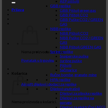
AEP pištolji
GBB replike
Prijava
GBB Pištolj green gas
GBB Pištolj CO2
GBB Puške CO2 / GREEN
GAS
NBB replike
NBB Pištolj CO2
NBB Puške CO2 / GREEN
GAS
NBB Pištolj GREEN GAS
Spring replike
Nema proizvoda u košarici.
Snajperske puške
Povratak u trgovinu
Jurišne puške
Pištolji
Sačmarice
Košarica
Ručne bombe, granate, mine
HPA replike
Airsoft dijelovi i dodaci za replike
Dijelovi unutrašnji
Dijelovi za plinske replike
Dijelovi za replike na
Nema proizvoda u košarici.
oprugu
Dijelovi za električne (AEG)