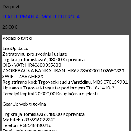
Džepovi
LEATHERMAN XL MOLLE FUTROLA
25,00
€
Podaci o tvrtki
LineUp d.o.o.
Za trgovinu, proizvodnju i usluge
Trg kralja Tomislava 6, 48000 Koprivnica
OIB / VAT: HR40680335683
ZAGREBAČKA BANKA: IBAN: HR6723600001102680323
SWIFT: ZABAHR2X
Registrirano kod: Trgovački sud u Varaždinu, MBS 070159931.
Upisano u Trgovački registar pod brojem Tt-18/1410-2.
Temeljni kapital 20.000,00 Kn uplaćen u cijelosti.
GearUp web trgovina
Trg kralja Tomislava 6, 48000 Koprivnica
Mobitel: +385916029342
Telefon: +38548480216
Email: info@gearupshop.eu