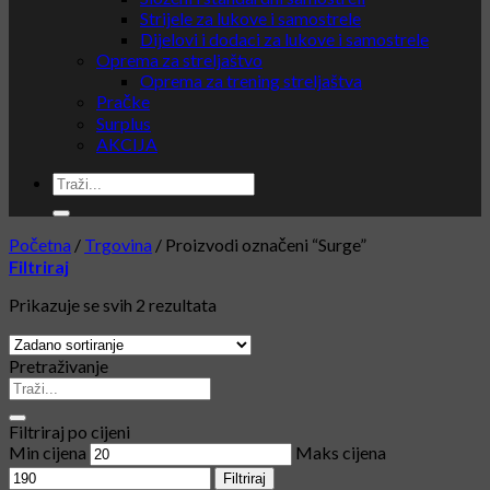
Strijele za lukove i samostrele
Dijelovi i dodaci za lukove i samostrele
Oprema za streljaštvo
Oprema za trening streljaštva
Pračke
Surplus
AKCIJA
Početna
/
Trgovina
/
Proizvodi označeni “Surge”
Filtriraj
Prikazuje se svih 2 rezultata
Pretraživanje
Filtriraj po cijeni
Min cijena
Maks cijena
Filtriraj