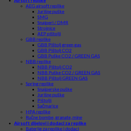
Airsoft replike
AEG airsoft replike
Jurišne puške
SMG
Snajperi / DMR
Strojnice
AEP pištolji
GBB replike
GBB Pištolj green gas
GBB Pištolj CO2
GBB Puške CO2 / GREEN GAS
NBB replike
NBB Pištolj CO2
NBB Puške CO2 / GREEN GAS
NBB Pištolj GREEN GAS
Spring replike
Snajperske puške
Jurišne puške
Pištolji
Sačmarice
HPA replike
Ručne bombe, granate, mine
Airsoft dijelovi i dodaci za replike
Baterije za replike i dodaci