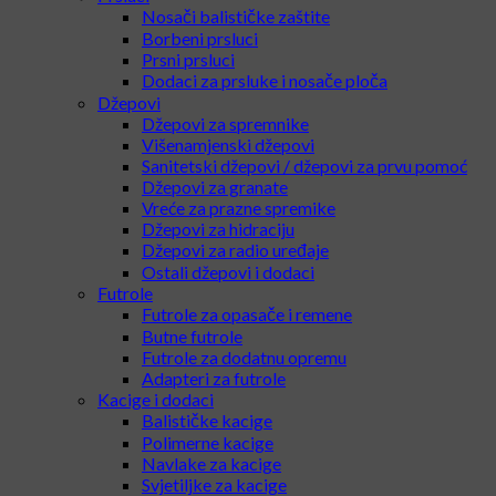
Nosači balističke zaštite
Borbeni prsluci
Prsni prsluci
Dodaci za prsluke i nosače ploča
Džepovi
Džepovi za spremnike
Višenamjenski džepovi
Sanitetski džepovi / džepovi za prvu pomoć
Džepovi za granate
Vreće za prazne spremike
Džepovi za hidraciju
Džepovi za radio uređaje
Ostali džepovi i dodaci
Futrole
Futrole za opasače i remene
Butne futrole
Futrole za dodatnu opremu
Adapteri za futrole
Kacige i dodaci
Balističke kacige
Polimerne kacige
Navlake za kacige
Svjetiljke za kacige