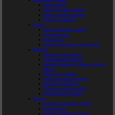
Radio uređaji
Dodaci za radio uređaje
Radio i zaštitne slušalice
Dodaci za slušalice
Prsluci
Nosači balističke zaštite
Borbeni prsluci
Prsni prsluci
Dodaci za prsluke i nosače ploča
Džepovi
Džepovi za spremnike
Višenamjenski džepovi
Sanitetski džepovi / džepovi za prvu
pomoć
Džepovi za granate
Vreće za prazne spremike
Džepovi za hidraciju
Džepovi za radio uređaje
Ostali džepovi i dodaci
Futrole
Futrole za opasače i remene
Butne futrole
Futrole za dodatnu opremu