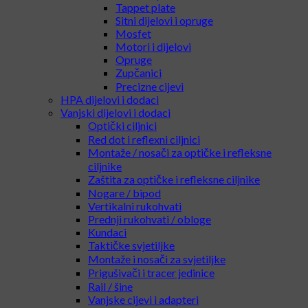
Tappet plate
Sitni dijelovi i opruge
Mosfet
Motori i dijelovi
Opruge
Zupčanici
Precizne cijevi
HPA dijelovi i dodaci
Vanjski dijelovi i dodaci
Optički ciljnici
Red dot i reflexni ciljnici
Montaže / nosači za optičke i refleksne
ciljnike
Zaštita za optičke i refleksne ciljnike
Nogare / bipod
Vertikalni rukohvati
Prednji rukohvati / obloge
Kundaci
Taktičke svjetiljke
Montaže i nosači za svjetiljke
Prigušivači i tracer jedinice
Rail / šine
Vanjske cijevi i adapteri