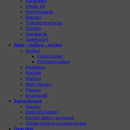
Karabineri
Medic kit
Preživljavanje
Ruksaci
Transportne torbe
Torbice
Navigacija
Dalekozori
Alati – sječiva – noževi
Noževi
Fiksni noževi
Preklopni noževi
Multialati
Mačete
Mačevi
Alati i dodaci
Maziva
Kronografi
Samoobrana
Suzavci
Električni šokeri
Osobni alarm / privjesak
Ostala oprema za samoobranu
Gearskin