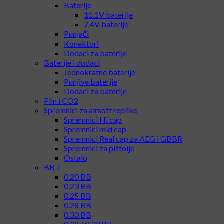
Baterije
11.1V baterije
7.4V baterije
Punjači
Konektori
Dodaci za baterije
Baterije i dodaci
Jednokratne baterije
Punjive baterije
Dodaci za baterije
Plin i CO2
Spremnici za airsoft replike
Spremnici Hi cap
Spremnici mid cap
Spremnici Real cap za AEG i GBBR
Spremnici za pištolje
Ostalo
BB-i
0.20 BB
0.23 BB
0.25 BB
0.28 BB
0.30 BB