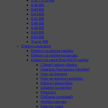
0.32 / 0.33 BB
0.36 BB
0.40 BB
0.43 BB
0.45 BB
0.46 BB
0.48 BB
0.49 BB
0.50 BB
Tracer BB
Dijelovi unutrašnji
Dijelovi za plinske replike
Dijelovi za replike na oprugu
Dijelovi za električne (AEG) replike
Cilindri i glave cilindra
Gearbox (kompletni i školjke)
Hop-up komore
Hop-up gumice i potisnici
Klipovi i glave klipa
Ležajevi i podloške
Mlaznice
Ožičenja i prekidači
Vodilice opruge
Selector plate