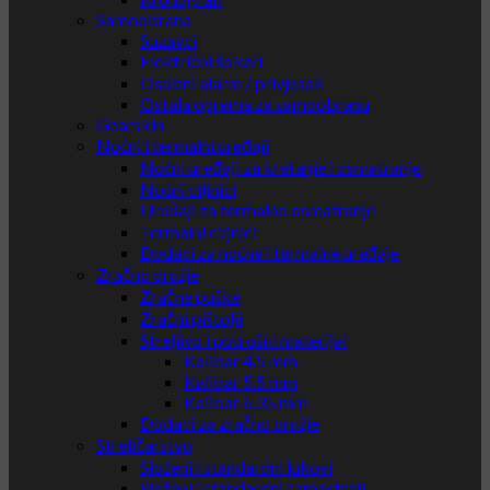
Samoobrana
Suzavci
Električni šokeri
Osobni alarm / privjesak
Ostala oprema za samoobranu
Gearskin
Noćni i termalni uređaji
Noćni uređaji za kretanje i osmatranje
Noćni ciljnici
Uređaji za termalno osmatranje
Termalni ciljnici
Dodaci za noćne i termalne uređaje
Zračno oružje
Zračne puške
Zračni pištolji
Streljivo i potrošni materijal
Kalibar 4.5 mm
Kalibar 5.5 mm
Kalibar 6.35 mm
Dodaci za zračno oružje
Streličarstvo
Složeni i standardni lukovi
Složeni i standardni samostreli