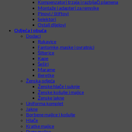
Kompenzatori trzaja i razbijači plamena
Montaže i adapteri za remnike
Pinovi / štiftovi
Selektori
Ostali dijelovi
Odjeća i obuća
Dodaci
Rukavice
Fantomke, maske i ovratnici
Šilterice
Kape
Šeširi
Marame
Beretke
Ženska odjeća
Ženske hlače i suknje
Ženske košulje i majice
Ženske jakne
Uniforma komplet
Jakne
Borbene majice i košulje
Hlače
Kratke majice
Duge majice