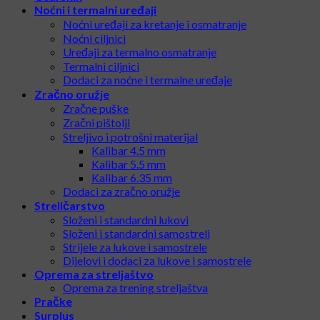
Noćni i termalni uređaji
Noćni uređaji za kretanje i osmatranje
Noćni ciljnici
Uređaji za termalno osmatranje
Termalni ciljnici
Dodaci za noćne i termalne uređaje
Zračno oružje
Zračne puške
Zračni pištolji
Streljivo i potrošni materijal
Kalibar 4.5 mm
Kalibar 5.5 mm
Kalibar 6.35 mm
Dodaci za zračno oružje
Streličarstvo
Složeni i standardni lukovi
Složeni i standardni samostreli
Strijele za lukove i samostrele
Dijelovi i dodaci za lukove i samostrele
Oprema za streljaštvo
Oprema za trening streljaštva
Pračke
Surplus