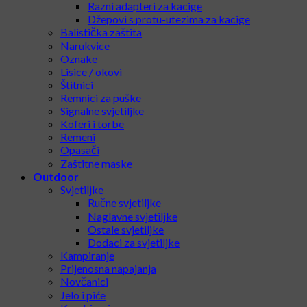
Razni adapteri za kacige
Džepovi s protu-utezima za kacige
Balistička zaštita
Narukvice
Oznake
Lisice / okovi
Štitnici
Remnici za puške
Signalne svjetiljke
Koferi i torbe
Remeni
Opasači
Zaštitne maske
Outdoor
Svjetiljke
Ručne svjetiljke
Naglavne svjetiljke
Ostale svjetiljke
Dodaci za svjetiljke
Kampiranje
Prijenosna napajanja
Novčanici
Jelo i piće