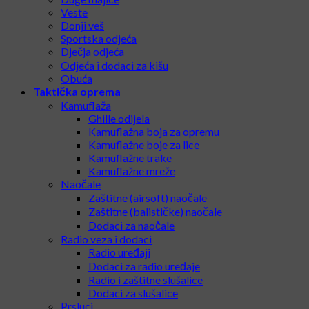
Veste
Donji veš
Sportska odjeća
Dječja odjeća
Odjeća i dodaci za kišu
Obuća
Taktička oprema
Kamuflaža
Ghille odijela
Kamuflažna boja za opremu
Kamuflažne boje za lice
Kamuflažne trake
Kamuflažne mreže
Naočale
Zaštitne (airsoft) naočale
Zaštitne (balističke) naočale
Dodaci za naočale
Radio veza i dodaci
Radio uređaji
Dodaci za radio uređaje
Radio i zaštitne slušalice
Dodaci za slušalice
Prsluci