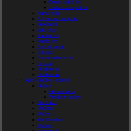
Ostale svjetiljke
Dodaci za svjetiljke
Kampiranje
Prijenosna napajanja
Novčanici
Jelo i piće
Karabineri
Medic kit
Preživljavanje
Ruksaci
Transportne torbe
Torbice
Navigacija
Dalekozori
Alati - sječiva - noževi
Noževi
Fiksni noževi
Preklopni noževi
Multialati
Mačete
Mačevi
Alati i dodaci
Maziva
Kronografi