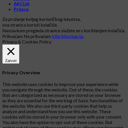
AKCIJA
Prijava
Za pružanje boljeg korisničkog iskustva,
ova stranica koristi kolačiće.
Nastavkom pregleda stranice slažete se s korištenjem kolačića.
Prihvaćam
Ne prihvaćam
Više informacija
Privacy & Cookies Policy
Zatvori
Privacy Overview
This website uses cookies to improve your experience while
you navigate through the website. Out of these, the cookies
that are categorized as necessary are stored on your browser
as they are essential for the working of basic functionalities of
the website. We also use third-party cookies that help us
analyze and understand how you use this website. These
cookies will be stored in your browser only with your consent.
You also have the option to opt-out of these cookies. But
opting out of some of these cookies may affect your browsing