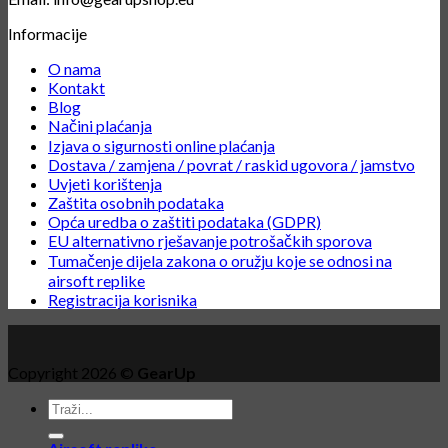
Informacije
O nama
Kontakt
Blog
Načini plaćanja
Izjava o sigurnosti online plaćanja
Dostava / zamjena / povrat / raskid ugovora / jamstvo
Uvjeti korištenja
Zaštita osobnih podataka
Opća uredba o zaštiti podataka (GDPR)
EU alternativno rješavanje potrošačkih sporova
Tumačenje dijela zakona o oružju koje se odnosi na
airsoft replike
Registracija korisnika
Copyright 2026 ©
GearUp