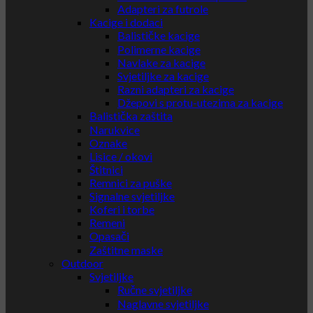
Adapteri za futrole
Kacige i dodaci
Balističke kacige
Polimerne kacige
Navlake za kacige
Svjetiljke za kacige
Razni adapteri za kacige
Džepovi s protu-utezima za kacige
Balistička zaštita
Narukvice
Oznake
Lisice / okovi
Štitnici
Remnici za puške
Signalne svjetiljke
Koferi i torbe
Remeni
Opasači
Zaštitne maske
Outdoor
Svjetiljke
Ručne svjetiljke
Naglavne svjetiljke