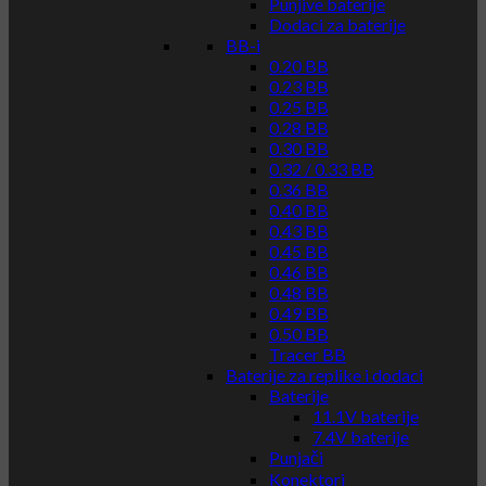
Punjive baterije
Dodaci za baterije
BB-i
0.20 BB
0.23 BB
0.25 BB
0.28 BB
0.30 BB
0.32 / 0.33 BB
0.36 BB
0.40 BB
0.43 BB
0.45 BB
0.46 BB
0.48 BB
0.49 BB
0.50 BB
Tracer BB
Baterije za replike i dodaci
Baterije
11.1V baterije
7.4V baterije
Punjači
Konektori