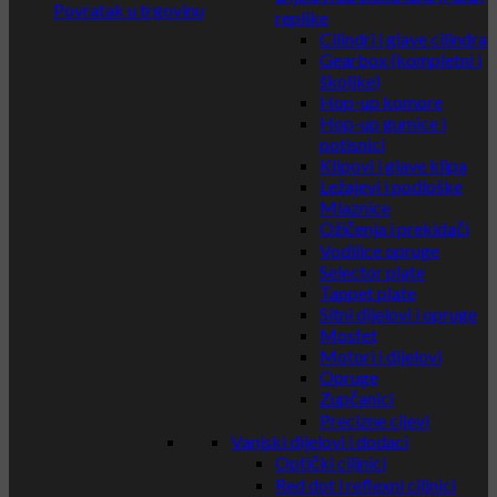
Povratak u trgovinu
replike
Cilindri i glave cilindra
Gearbox (kompletni i
školjke)
Hop-up komore
Hop-up gumice i
potisnici
Klipovi i glave klipa
Ležajevi i podloške
Mlaznice
Ožičenja i prekidači
Vodilice opruge
Selector plate
Tappet plate
Sitni dijelovi i opruge
Mosfet
Motori i dijelovi
Opruge
Zupčanici
Precizne cijevi
Vanjski dijelovi i dodaci
Optički ciljnici
Red dot i reflexni ciljnici