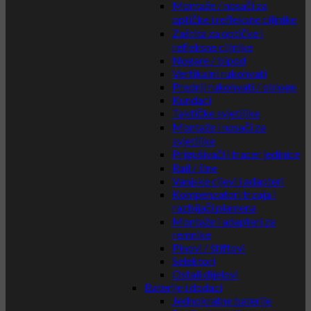
Montaže / nosači za
optičke i refleksne ciljnike
Zaštita za optičke i
refleksne ciljnike
Nogare / bipod
Vertikalni rukohvati
Prednji rukohvati / obloge
Kundaci
Taktičke svjetiljke
Montaže i nosači za
svjetiljke
Prigušivači i tracer jedinice
Rail / šine
Vanjske cijevi i adapteri
Kompenzatori trzaja i
razbijači plamena
Montaže i adapteri za
remnike
Pinovi / štiftovi
Selektori
Ostali dijelovi
Baterije i dodaci
Jednokratne baterije