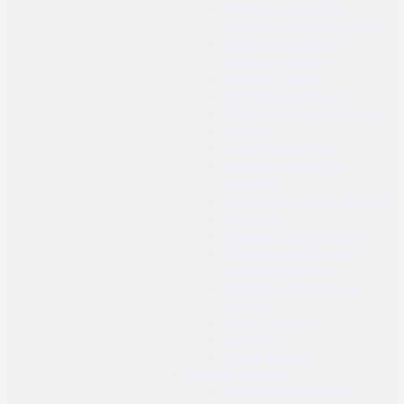
Montaže / nosači za
optičke i refleksne ciljnike
Zaštita za optičke i
refleksne ciljnike
Nogare / bipod
Vertikalni rukohvati
Prednji rukohvati / obloge
Kundaci
Taktičke svjetiljke
Montaže i nosači za
svjetiljke
Prigušivači i tracer jedinice
Rail / šine
Vanjske cijevi i adapteri
Kompenzatori trzaja i
razbijači plamena
Montaže i adapteri za
remnike
Pinovi / štiftovi
Selektori
Ostali dijelovi
Baterije i dodaci
Jednokratne baterije