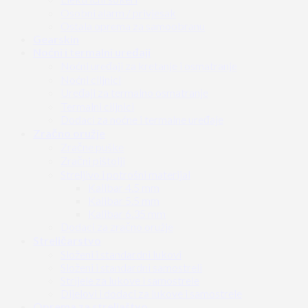
Osobni alarm / privjesak
Ostala oprema za samoobranu
Gearskin
Noćni i termalni uređaji
Noćni uređaji za kretanje i osmatranje
Noćni ciljnici
Uređaji za termalno osmatranje
Termalni ciljnici
Dodaci za noćne i termalne uređaje
Zračno oružje
Zračne puške
Zračni pištolji
Streljivo i potrošni materijal
Kalibar 4.5 mm
Kalibar 5.5 mm
Kalibar 6.35 mm
Dodaci za zračno oružje
Streličarstvo
Složeni i standardni lukovi
Složeni i standardni samostreli
Strijele za lukove i samostrele
Dijelovi i dodaci za lukove i samostrele
Oprema za streljaštvo