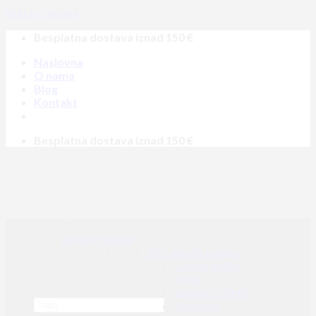
Skip to content
Besplatna dostava iznad 150 €
Naslovna
O nama
Blog
Kontakt
Besplatna dostava iznad 150 €
MENU
MENU
Airsoft replike
AEG airsoft replike
Jurišne puške
SMG
Snajperi / DMR
Strojnice