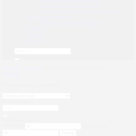
Strijele za lukove i samostrele
Dijelovi i dodaci za lukove i samostrele
Oprema za streljaštvo
Oprema za trening streljaštva
Pračke
Surplus
AKCIJA
Početna
/
Trgovina
/
Proizvodi označeni “Svijetljka”
Filtriraj
Prikazuje se svih 2 rezultata
Pretraživanje
Filtriraj po cijeni
Min cijena
Maks cijena
Filtriraj