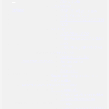
AEP pištolji
GBB replike
Prijava
GBB Pištolj green gas
GBB Pištolj CO2
GBB Puške CO2 / GREEN
GAS
NBB replike
NBB Pištolj CO2
NBB Puške CO2 / GREEN
GAS
NBB Pištolj GREEN GAS
Spring replike
Nema proizvoda u košarici.
Snajperske puške
Povratak u trgovinu
Jurišne puške
Pištolji
Sačmarice
Košarica
Ručne bombe, granate, mine
HPA replike
Airsoft dijelovi i dodaci za replike
Dijelovi unutrašnji
Dijelovi za plinske replike
Dijelovi za replike na
Nema proizvoda u košarici.
oprugu
Dijelovi za električne (AEG)