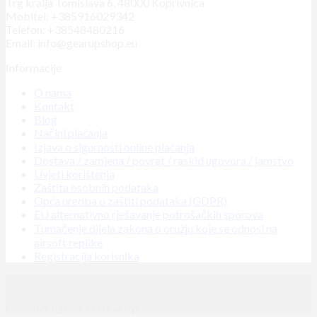
Trg kralja Tomislava 6, 48000 Koprivnica
Mobitel: +385916029342
Telefon: +38548480216
Email: info@gearupshop.eu
Informacije
O nama
Kontakt
Blog
Načini plaćanja
Izjava o sigurnosti online plaćanja
Dostava / zamjena / povrat / raskid ugovora / jamstvo
Uvjeti korištenja
Zaštita osobnih podataka
Opća uredba o zaštiti podataka (GDPR)
EU alternativno rješavanje potrošačkih sporova
Tumačenje dijela zakona o oružju koje se odnosi na
airsoft replike
Registracija korisnika
Copyright 2026 ©
GearUp