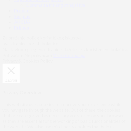
Oprema za trening streljaštva
Pračke
Surplus
AKCIJA
Prijava
Za pružanje boljeg korisničkog iskustva,
ova stranica koristi kolačiće.
Nastavkom pregleda stranice slažete se s korištenjem kolačića.
Prihvaćam
Ne prihvaćam
Više informacija
Privacy & Cookies Policy
Zatvori
Privacy Overview
This website uses cookies to improve your experience while
you navigate through the website. Out of these, the cookies
that are categorized as necessary are stored on your browser
as they are essential for the working of basic functionalities of
the website. We also use third-party cookies that help us