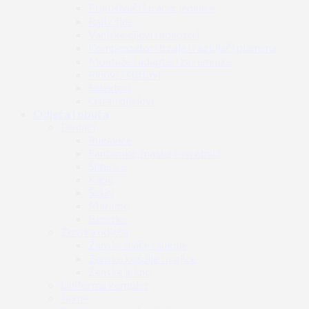
Prigušivači i tracer jedinice
Rail / šine
Vanjske cijevi i adapteri
Kompenzatori trzaja i razbijači plamena
Montaže i adapteri za remnike
Pinovi / štiftovi
Selektori
Ostali dijelovi
Odjeća i obuća
Dodaci
Rukavice
Fantomke, maske i ovratnici
Šilterice
Kape
Šeširi
Marame
Beretke
Ženska odjeća
Ženske hlače i suknje
Ženske košulje i majice
Ženske jakne
Uniforma komplet
Jakne