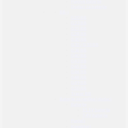
Punjive baterije
Dodaci za baterije
BB-i
0.20 BB
0.23 BB
0.25 BB
0.28 BB
0.30 BB
0.32 / 0.33 BB
0.36 BB
0.40 BB
0.43 BB
0.45 BB
0.46 BB
0.48 BB
0.49 BB
0.50 BB
Tracer BB
Baterije za replike i dodaci
Baterije
11.1V baterije
7.4V baterije
Punjači
Konektori