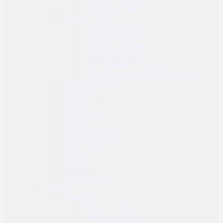
Adapteri za futrole
Kacige i dodaci
Balističke kacige
Polimerne kacige
Navlake za kacige
Svjetiljke za kacige
Razni adapteri za kacige
Džepovi s protu-utezima za kacige
Balistička zaštita
Narukvice
Oznake
Lisice / okovi
Štitnici
Remnici za puške
Signalne svjetiljke
Koferi i torbe
Remeni
Opasači
Zaštitne maske
Outdoor
Svjetiljke
Ručne svjetiljke
Naglavne svjetiljke