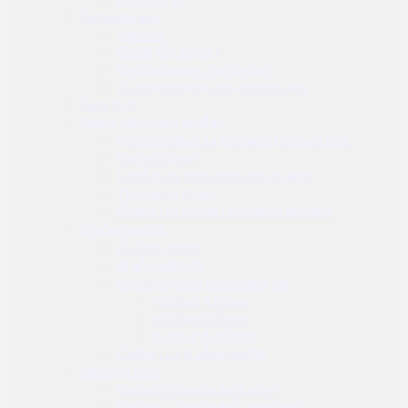
Samoobrana
Suzavci
Električni šokeri
Osobni alarm / privjesak
Ostala oprema za samoobranu
Gearskin
Noćni i termalni uređaji
Noćni uređaji za kretanje i osmatranje
Noćni ciljnici
Uređaji za termalno osmatranje
Termalni ciljnici
Dodaci za noćne i termalne uređaje
Zračno oružje
Zračne puške
Zračni pištolji
Streljivo i potrošni materijal
Kalibar 4.5 mm
Kalibar 5.5 mm
Kalibar 6.35 mm
Dodaci za zračno oružje
Streličarstvo
Složeni i standardni lukovi
Složeni i standardni samostreli