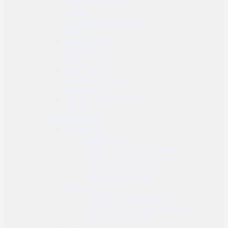
Uniforma komplet
Jakne
Borbene majice i košulje
Hlače
Kratke majice
Duge majice
Veste
Donji veš
Sportska odjeća
Dječja odjeća
Odjeća i dodaci za kišu
Obuća
Taktička oprema
Kamuflaža
Ghille odijela
Kamuflažna boja za opremu
Kamuflažne boje za lice
Kamuflažne trake
Kamuflažne mreže
Naočale
Zaštitne (airsoft) naočale
Zaštitne (balističke) naočale
Dodaci za naočale
Radio veza i dodaci