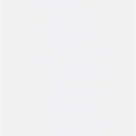
Radio uređaji
Dodaci za radio uređaje
Radio i zaštitne slušalice
Dodaci za slušalice
Prsluci
Nosači balističke zaštite
Borbeni prsluci
Prsni prsluci
Dodaci za prsluke i nosače ploča
Džepovi
Džepovi za spremnike
Višenamjenski džepovi
Sanitetski džepovi / džepovi za prvu
pomoć
Džepovi za granate
Vreće za prazne spremike
Džepovi za hidraciju
Džepovi za radio uređaje
Ostali džepovi i dodaci
Futrole
Futrole za opasače i remene
Butne futrole
Futrole za dodatnu opremu