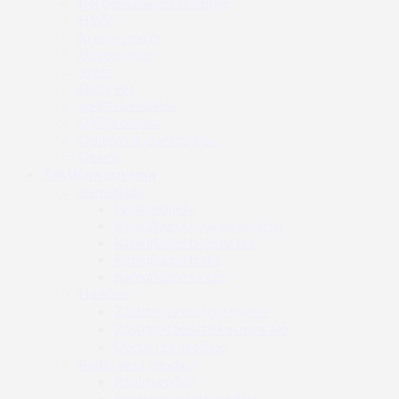
Borbene majice i košulje
Hlače
Kratke majice
Duge majice
Veste
Donji veš
Sportska odjeća
Dječja odjeća
Odjeća i dodaci za kišu
Obuća
Taktička oprema
Kamuflaža
Ghille odijela
Kamuflažna boja za opremu
Kamuflažne boje za lice
Kamuflažne trake
Kamuflažne mreže
Naočale
Zaštitne (airsoft) naočale
Zaštitne (balističke) naočale
Dodaci za naočale
Radio veza i dodaci
Radio uređaji
Dodaci za radio uređaje