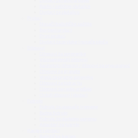
Radio i zaštitne slušalice
Dodaci za slušalice
Prsluci
Nosači balističke zaštite
Borbeni prsluci
Prsni prsluci
Dodaci za prsluke i nosače ploča
Džepovi
Džepovi za spremnike
Višenamjenski džepovi
Sanitetski džepovi / džepovi za prvu pomoć
Džepovi za granate
Vreće za prazne spremike
Džepovi za hidraciju
Džepovi za radio uređaje
Ostali džepovi i dodaci
Futrole
Futrole za opasače i remene
Butne futrole
Futrole za dodatnu opremu
Adapteri za futrole
Kacige i dodaci
Balističke kacige