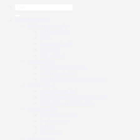
Airsoft replike
AEG airsoft replike
Jurišne puške
SMG
Snajperi / DMR
Strojnice
AEP pištolji
GBB replike
GBB Pištolj green gas
GBB Pištolj CO2
GBB Puške CO2 / GREEN GAS
NBB replike
NBB Pištolj CO2
NBB Puške CO2 / GREEN GAS
NBB Pištolj GREEN GAS
Spring replike
Snajperske puške
Jurišne puške
Pištolji
Sačmarice
HPA replike