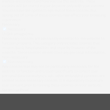
analyze and understand how you use this website. These
cookies will be stored in your browser only with your consent.
You also have the option to opt-out of these cookies. But
opting out of some of these cookies may affect your browsing
experience.
Necessary
Necessary
Uvijek omogućeno
Necessary cookies are absolutely essential for the website to
function properly. This category only includes cookies that
ensures basic functionalities and security features of the
website. These cookies do not store any personal information.
Non-necessary
Non-necessary
Any cookies that may not be particularly necessary for the
website to function and is used specifically to collect user
personal data via analytics, ads, other embedded contents are
termed as non-necessary cookies. It is mandatory to procure
user consent prior to running these cookies on your website.
Spremi i prihvati