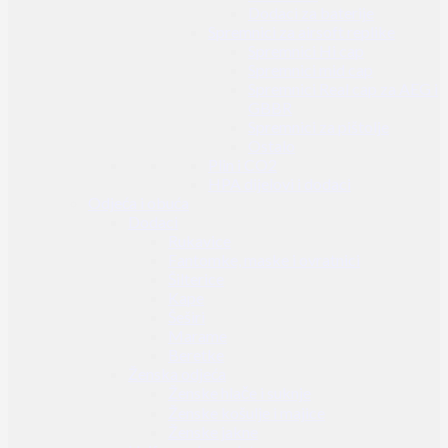
Dodaci za baterije
Spremnici za airsoft replike
Spremnici Hi cap
Spremnici mid cap
Spremnici Real cap za AEG i
GBBR
Spremnici za pištolje
Ostalo
Plin i CO2
HPA dijelovi i dodaci
Odjeća i obuća
Dodaci
Rukavice
Fantomke, maske i ovratnici
Šilterice
Kape
Šeširi
Marame
Beretke
Ženska odjeća
Ženske hlače i suknje
Ženske košulje i majice
Ženske jakne