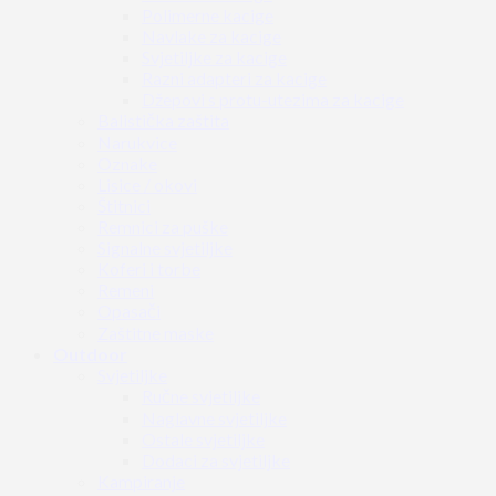
Polimerne kacige
Navlake za kacige
Svjetiljke za kacige
Razni adapteri za kacige
Džepovi s protu-utezima za kacige
Balistička zaštita
Narukvice
Oznake
Lisice / okovi
Štitnici
Remnici za puške
Signalne svjetiljke
Koferi i torbe
Remeni
Opasači
Zaštitne maske
Outdoor
Svjetiljke
Ručne svjetiljke
Naglavne svjetiljke
Ostale svjetiljke
Dodaci za svjetiljke
Kampiranje