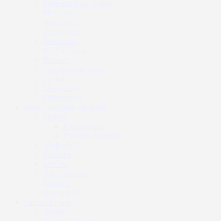
Prijenosna napajanja
Novčanici
Jelo i piće
Karabineri
Medic kit
Preživljavanje
Ruksaci
Transportne torbe
Torbice
Navigacija
Dalekozori
Alati – sječiva – noževi
Noževi
Fiksni noževi
Preklopni noževi
Multialati
Mačete
Mačevi
Alati i dodaci
Maziva
Kronografi
Samoobrana
Suzavci
Električni šokeri