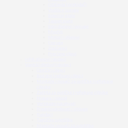
Ožičenja i prekidači
Vodilice opruge
Selector plate
Tappet plate
Sitni dijelovi i opruge
Mosfet
Motori i dijelovi
Opruge
Zupčanici
Precizne cijevi
HPA dijelovi i dodaci
Vanjski dijelovi i dodaci
Optički ciljnici
Red dot i reflexni ciljnici
Montaže / nosači za optičke i refleksne
ciljnike
Zaštita za optičke i refleksne ciljnike
Nogare / bipod
Vertikalni rukohvati
Prednji rukohvati / obloge
Kundaci
Taktičke svjetiljke
Montaže i nosači za svjetiljke