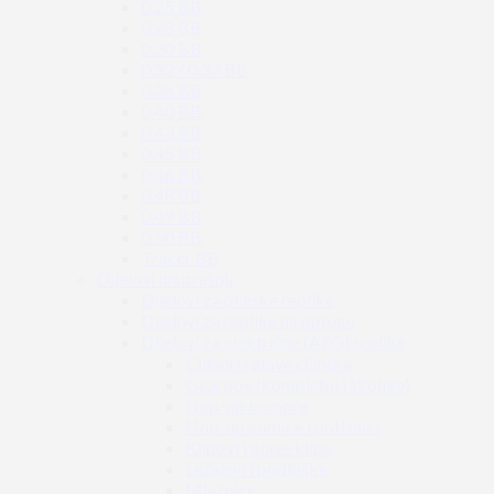
0.25 BB
0.28 BB
0.30 BB
0.32 / 0.33 BB
0.36 BB
0.40 BB
0.43 BB
0.45 BB
0.46 BB
0.48 BB
0.49 BB
0.50 BB
Tracer BB
Dijelovi unutrašnji
Dijelovi za plinske replike
Dijelovi za replike na oprugu
Dijelovi za električne (AEG) replike
Cilindri i glave cilindra
Gearbox (kompletni i školjke)
Hop-up komore
Hop-up gumice i potisnici
Klipovi i glave klipa
Ležajevi i podloške
Mlaznice