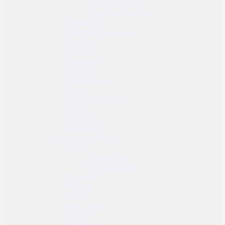
Ostale svjetiljke
Dodaci za svjetiljke
Kampiranje
Prijenosna napajanja
Novčanici
Jelo i piće
Karabineri
Medic kit
Preživljavanje
Ruksaci
Transportne torbe
Torbice
Navigacija
Dalekozori
Alati - sječiva - noževi
Noževi
Fiksni noževi
Preklopni noževi
Multialati
Mačete
Mačevi
Alati i dodaci
Maziva
Kronografi