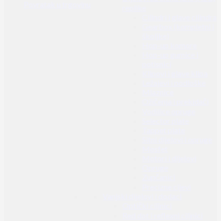
Povratak u trgovinu
replike
Cilindri i glave cilindra
Gearbox (kompletni i
školjke)
Hop-up komore
Hop-up gumice i
potisnici
Klipovi i glave klipa
Ležajevi i podloške
Mlaznice
Ožičenja i prekidači
Vodilice opruge
Selector plate
Tappet plate
Sitni dijelovi i opruge
Mosfet
Motori i dijelovi
Opruge
Zupčanici
Precizne cijevi
Vanjski dijelovi i dodaci
Optički ciljnici
Red dot i reflexni ciljnici