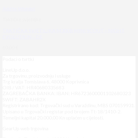
Add to Wishlist
Taktičke svjetiljke
TAKTIČKA SVJETILJKA M300B MINI SCOUT – NIGHT
EVOLUTION – DE
60,00
€
Podaci o tvrtki
LineUp d.o.o.
Za trgovinu, proizvodnju i usluge
Trg kralja Tomislava 6, 48000 Koprivnica
OIB / VAT: HR40680335683
ZAGREBAČKA BANKA: IBAN: HR6723600001102680323
SWIFT: ZABAHR2X
Registrirano kod: Trgovački sud u Varaždinu, MBS 070159931.
Upisano u Trgovački registar pod brojem Tt-18/1410-2.
Temeljni kapital 20.000,00 Kn uplaćen u cijelosti.
GearUp web trgovina