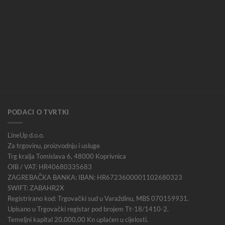
PODACI O TVRTKI
LineUp d.o.o.
Za trgovinu, proizvodnju i usluge
Trg kralja Tomislava 6, 48000 Koprivnica
OIB / VAT: HR40680335683
ZAGREBAČKA BANKA: IBAN: HR6723600001102680323
SWIFT: ZABAHR2X
Registrirano kod: Trgovački sud u Varaždinu, MBS 070159931.
Upisano u Trgovački registar pod brojem Tt-18/1410-2.
Temeljni kapital 20.000,00 Kn uplaćen u cijelosti.