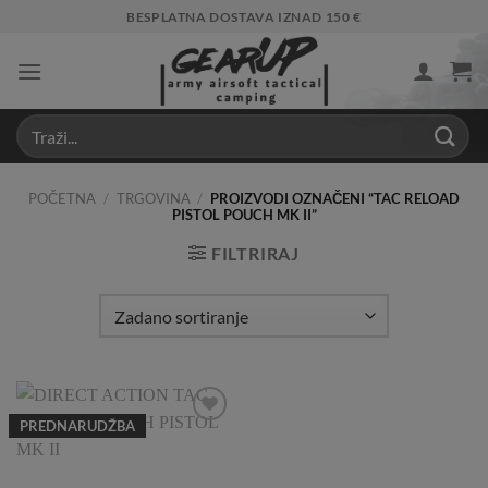
Skip
BESPLATNA DOSTAVA IZNAD 150 €
to
content
POČETNA
/
TRGOVINA
/
PROIZVODI OZNAČENI “TAC RELOAD
PISTOL POUCH MK II”
FILTRIRAJ
PREDNARUDŽBA
Add to
Wishlist