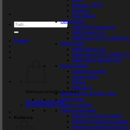
Snajperi / DMR
Strojnice
AEP pištolji
GBB replike
GBB Pištolj green gas
GBB Pištolj CO2
GBB Puške CO2 / GREEN G
Prijava
NBB replike
NBB Pištolj CO2
NBB Puške CO2 / GREEN G
NBB Pištolj GREEN GAS
Spring replike
Snajperske puške
Jurišne puške
Pištolji
Sačmarice
Nema proizvoda u košarici.
Ručne bombe, granate, mine
HPA replike
Povratak u trgovinu
Airsoft dijelovi i dodaci za replike
Dijelovi unutrašnji
Dijelovi za plinske replike
Košarica
Dijelovi za replike na oprugu
Dijelovi za električne (AEG) r