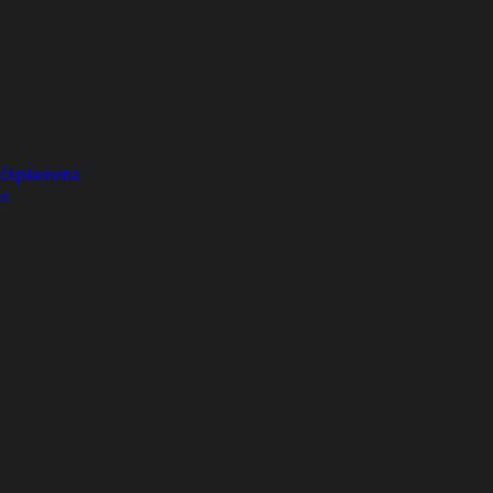
ači plamena
ke