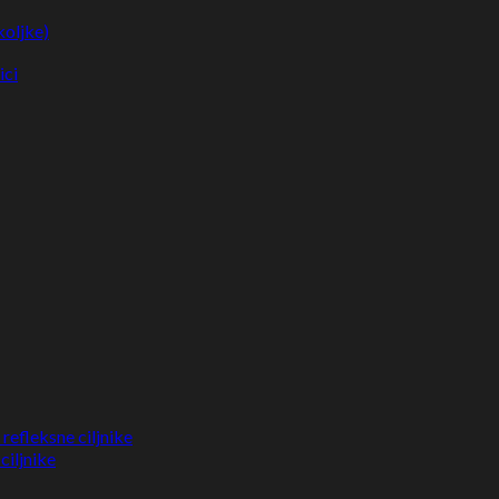
koljke)
ici
refleksne ciljnike
ciljnike