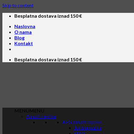
Skip to content
Besplatna dostava iznad 150 €
Naslovna
O nama
Blog
Kontakt
Besplatna dostava iznad 150 €
MENU
MENU
Airsoft replike
AEG airsoft replike
Jurišne puške
SMG