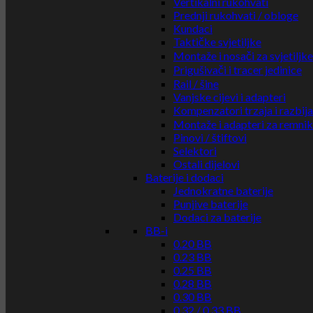
Vertikalni rukohvati
Prednji rukohvati / obloge
Kundaci
Taktičke svjetiljke
Montaže i nosači za svjetiljke
Prigušivači i tracer jedinice
Rail / šine
Vanjske cijevi i adapteri
Kompenzatori trzaja i razbij
Montaže i adapteri za remni
Pinovi / štiftovi
Selektori
Ostali dijelovi
Baterije i dodaci
Jednokratne baterije
Punjive baterije
Dodaci za baterije
BB-i
0.20 BB
0.23 BB
0.25 BB
0.28 BB
0.30 BB
0.32 / 0.33 BB