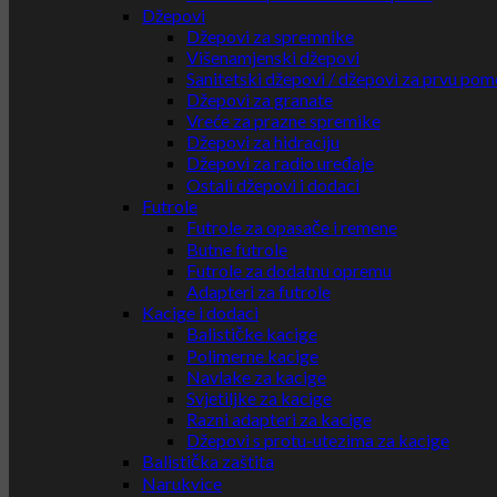
Džepovi
Džepovi za spremnike
Višenamjenski džepovi
Sanitetski džepovi / džepovi za prvu pom
Džepovi za granate
Vreće za prazne spremike
Džepovi za hidraciju
Džepovi za radio uređaje
Ostali džepovi i dodaci
Futrole
Futrole za opasače i remene
Butne futrole
Futrole za dodatnu opremu
Adapteri za futrole
Kacige i dodaci
Balističke kacige
Polimerne kacige
Navlake za kacige
Svjetiljke za kacige
Razni adapteri za kacige
Džepovi s protu-utezima za kacige
Balistička zaštita
Narukvice