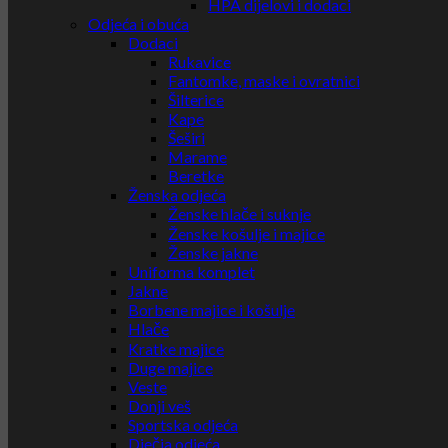
HPA dijelovi i dodaci
Odjeća i obuća
Dodaci
Rukavice
Fantomke, maske i ovratnici
Šilterice
Kape
Šeširi
Marame
Beretke
Ženska odjeća
Ženske hlače i suknje
Ženske košulje i majice
Ženske jakne
Uniforma komplet
Jakne
Borbene majice i košulje
Hlače
Kratke majice
Duge majice
Veste
Donji veš
Sportska odjeća
Dječja odjeća