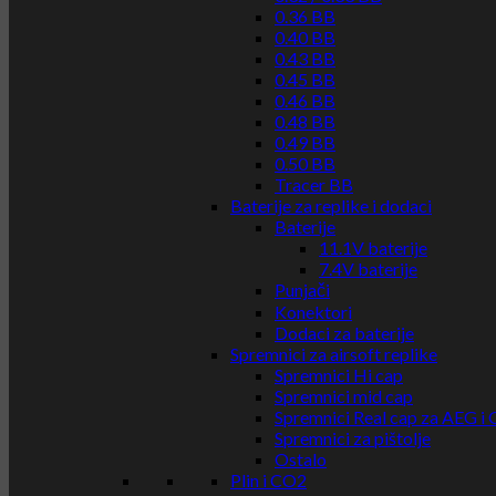
0.36 BB
0.40 BB
0.43 BB
0.45 BB
0.46 BB
0.48 BB
0.49 BB
0.50 BB
Tracer BB
Baterije za replike i dodaci
Baterije
11.1V baterije
7.4V baterije
Punjači
Konektori
Dodaci za baterije
Spremnici za airsoft replike
Spremnici Hi cap
Spremnici mid cap
Spremnici Real cap za AEG i
Spremnici za pištolje
Ostalo
Plin i CO2