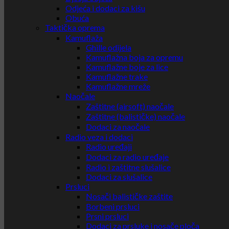
Odjeća i dodaci za kišu
Obuća
Taktička oprema
Kamuflaža
Ghille odijela
Kamuflažna boja za opremu
Kamuflažne boje za lice
Kamuflažne trake
Kamuflažne mreže
Naočale
Zaštitne (airsoft) naočale
Zaštitne (balističke) naočale
Dodaci za naočale
Radio veza i dodaci
Radio uređaji
Dodaci za radio uređaje
Radio i zaštitne slušalice
Dodaci za slušalice
Prsluci
Nosači balističke zaštite
Borbeni prsluci
Prsni prsluci
Dodaci za prsluke i nosače ploča