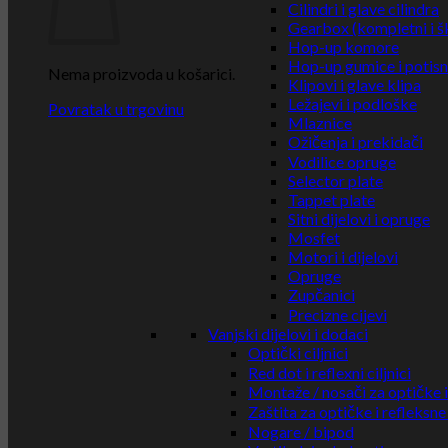
Cilindri i glave cilindra
Gearbox (kompletni i š
Hop-up komore
Hop-up gumice i potisn
Nema proizvoda u košarici.
Klipovi i glave klipa
Ležajevi i podloške
Povratak u trgovinu
Mlaznice
Ožičenja i prekidači
Vodilice opruge
Selector plate
Tappet plate
Sitni dijelovi i opruge
Mosfet
Motori i dijelovi
Opruge
Zupčanici
Precizne cijevi
Vanjski dijelovi i dodaci
Optički ciljnici
Red dot i reflexni ciljnici
Montaže / nosači za optičke i 
Zaštita za optičke i refleksne 
Nogare / bipod